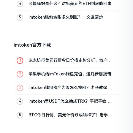
区块驿站是什么？对标美元的ETH到底咋回事
imtoken钱包转账多久到账？一文说清楚
imtoken官方下载
以太坊币美元行情今日价格走势分析，散户如
何避免追涨杀跌被套牢
苹果手机给imToken钱包充值，这几步别搞错
imtoken钱包资产为零怎么找回？老张教你几
招
imtoken里USDT怎么换成TRX？手把手教你
转成波场币
BTC今日行情：美元计价跌成啥样了？老手教
你咋看