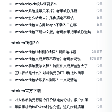
imtokenkycb级认证要多久
今天
imtoken风险提示关不掉？老手教你几招
今天
imtoken怎么转出去？几步搞定不踩坑
昨天
imtoken钱包官方网址app下载入口在哪
昨天
imtoken钱包下载中文版，老玩家手把手教你避坑
昨天
imtoken钱包2.0
imtoken钱包U余额长啥样？截图这样看
2分钟前
imtoken钱包交易所靠不靠谱？老玩家说说心
57分钟前
里话
imtoken手续费怎么算？转账和交易所差别大了
今天
区块驿站是什么？对标美元的ETH到底咋回事
今天
imtoken钱包转账多久到账？一文说清楚
今天
imtoken官方下载
以太坊币美元行情今日价格走势分析，散户如何避
今天
免追涨杀跌被套牢
苹果手机给imToken钱包充值，这几步别搞错
今天