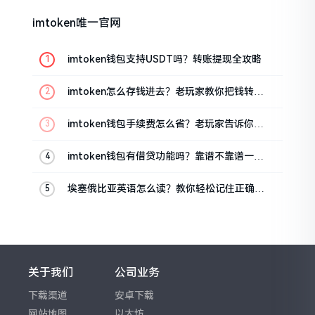
imtoken唯一官网
imtoken钱包支持USDT吗？转账提现全攻略
imtoken怎么存钱进去？老玩家教你把钱转进
钱包
imtoken钱包手续费怎么省？老玩家告诉你几
个实在招
imtoken钱包有借贷功能吗？靠谱不靠谱一文
说清楚
埃塞俄比亚英语怎么读？教你轻松记住正确发
音
关于我们
公司业务
下载渠道
安卓下载
网站地图
以太坊