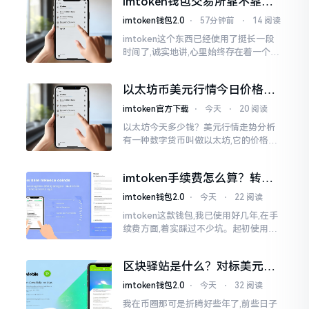
imtoken钱包交易所靠不靠
谱？老玩家说说心里话
imtoken钱包2.0
⋅
57分钟前
⋅
14 阅读
imtoken这个东西已经使用了挺长一段
时间了,诚实地讲,心里始终存在着一个疙
瘩。钱包本身不存在问题,然而交易所那
边就稍微有点让人不放心。今天来谈论
以太坊币美元行情今日价格走
这个事情
势分析，散户如何避免追涨杀
imtoken官方下载
⋅
今天
⋅
20 阅读
跌被套牢
以太坊今天多少钱？美元行情走势分析
有一种数字货币叫做以太坊,它的价格走
势那叫一个起伏不定,就如同乘坐游乐场
里的过山车一样。每一天,伴随着美元汇
imtoken手续费怎么算？转账
率出现的一点点波动
和交易所差别大了
imtoken钱包2.0
⋅
今天
⋅
22 阅读
imtoken这款钱包,我已使用好几年,在手
续费方面,着实踩过不少坑。起初使用时,
每次转账,都提心吊胆,完全不知钱究竟扣
在了何处。经后来慢慢深入研究,才终于
区块驿站是什么？对标美元的
明白
ETH到底咋回事
imtoken钱包2.0
⋅
今天
⋅
32 阅读
我在币圈那可是折腾好些年了,前些日子