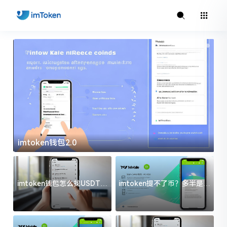
imtoken钱包2.0
i
imtoken钱包怎么找USDT地
imtoken提不了币？多半是这
址？三步搞定不踩坑
几件事没处理好