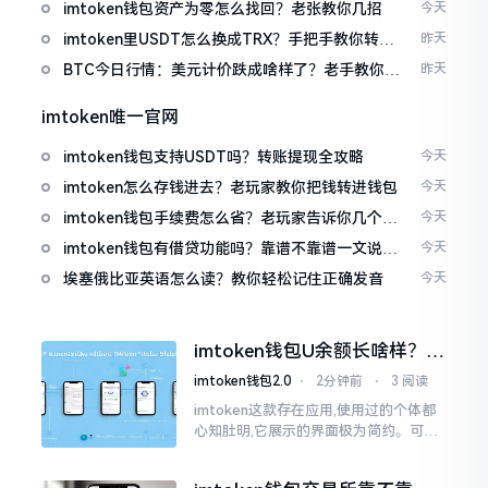
imtoken钱包资产为零怎么找回？老张教你几招
今天
imtoken里USDT怎么换成TRX？手把手教你转成
昨天
波场币
BTC今日行情：美元计价跌成啥样了？老手教你咋
昨天
看
imtoken唯一官网
imtoken钱包支持USDT吗？转账提现全攻略
今天
imtoken怎么存钱进去？老玩家教你把钱转进钱包
今天
imtoken钱包手续费怎么省？老玩家告诉你几个实
今天
在招
imtoken钱包有借贷功能吗？靠谱不靠谱一文说清
今天
楚
埃塞俄比亚英语怎么读？教你轻松记住正确发音
今天
imtoken钱包U余额长啥样？截
图这样看
imtoken钱包2.0
⋅
2分钟前
⋅
3 阅读
imtoken这款存在应用,使用过的个体都
心知肚明,它展示的界面极为简约。可是,
U余额的那个部分偶尔会致使人们的视觉
感受产生些许困惑。