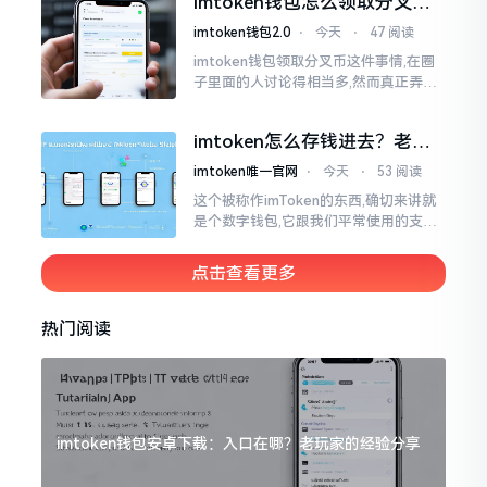
imtoken钱包怎么领取分叉
费高得主子心疼
币？老手教你避坑
imtoken钱包2.0
⋅
今天
⋅
47 阅读
imtoken钱包领取分叉币这件事情,在圈
子里面的人讨论得相当多,然而真正弄明
白的人并没有几个。分叉币实际上就是
从原链fork出来的新的币种
imtoken怎么存钱进去？老玩
家教你把钱转进钱包
imtoken唯一官网
⋅
今天
⋅
53 阅读
这个被称作imToken的东西,确切来讲就
是个数字钱包,它跟我们平常使用的支付
宝、微信有所不同,其本身没办法直接进
行“充值”。好多人在初次接触玩弄它的
点击查看更多
时候都会陷入困惑
热门阅读
imtoken钱包安卓下载：入口在哪？老玩家的经验分享