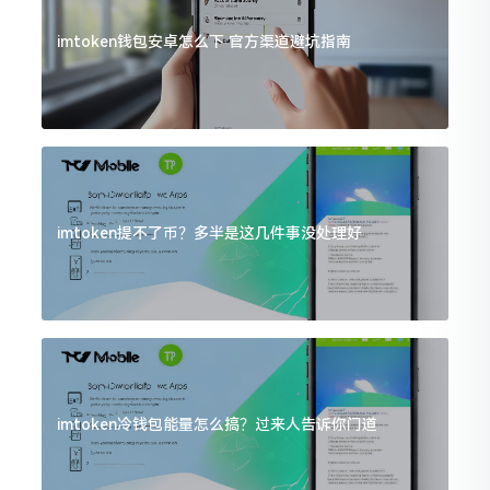
imtoken钱包安卓怎么下 官方渠道避坑指南
imtoken提不了币？多半是这几件事没处理好
imtoken冷钱包能量怎么搞？过来人告诉你门道