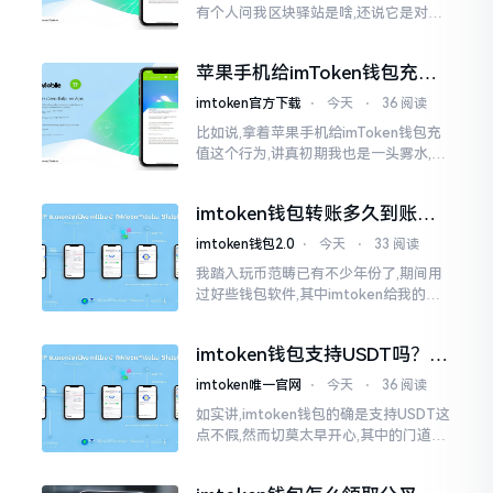
有个人问我区块驿站是啥,还说它是对标
美元的ETH,说实在的,刚开始的时候我也
犯难,这词听起来可挺吓人的。之后我翻
苹果手机给imToken钱包充
找了些资料
值，这几步别搞错
imtoken官方下载
⋅
今天
⋅
36 阅读
比如说,拿着苹果手机给imToken钱包充
值这个行为,讲真初期我也是一头雾水,搞
不清楚状况。在安卓系统上,简单直接复
制地址便大功告成,然而到了iPhone这儿
imtoken钱包转账多久到账？
一文说清楚
imtoken钱包2.0
⋅
今天
⋅
33 阅读
我踏入玩币范畴已有不少年份了,期间用
过好些钱包软件,其中imtoken给我的整
体感受还算过得去。然而,它有个小毛病,
就是交易时,确认时间常常不太稳
imtoken钱包支持USDT吗？转
账提现全攻略
imtoken唯一官网
⋅
今天
⋅
36 阅读
如实讲,imtoken钱包的确是支持USDT这
点不假,然而切莫太早开心,其中的门道是
相当多的。好多人觉得装上了钱包就能
够随意进行转账操作,可结果要么是手续