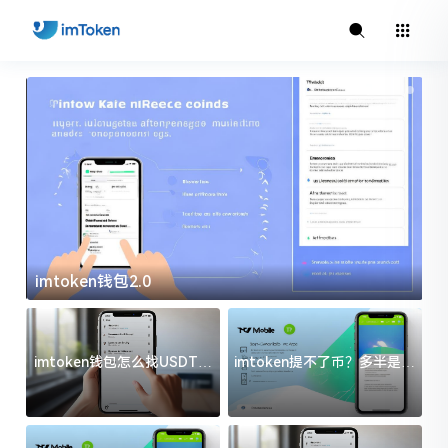
imtoken钱包2.0
i
imtoken钱包怎么找USDT地
imtoken提不了币？多半是这
址？三步搞定不踩坑
几件事没处理好