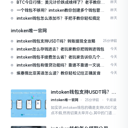
波场币
BTC今日行情：美元计价跌成啥样了？老手教你咋
昨天
看
一个钱包不够用？imtoken教你创建多个钱包管理
昨天
资产
imtoken钱包怎么添加币？手把手教你轻松搞定
昨天
imtoken唯一官网
imtoken钱包支持USDT吗？转账提现全攻略
25分钟前
imtoken怎么存钱进去？老玩家教你把钱转进钱包
今天
imtoken钱包手续费怎么省？老玩家告诉你几个实
今天
在招
imtoken钱包有借贷功能吗？靠谱不靠谱一文说清
今天
楚
埃塞俄比亚英语怎么读？教你轻松记住正确发音
今天
imtoken钱包支持USDT吗？转
账提现全攻略
imtoken唯一官网
⋅
25分钟前
⋅
9 阅读
如实讲,imtoken钱包的确是支持USDT这
点不假,然而切莫太早开心,其中的门道是
相当多的。好多人觉得装上了钱包就能
够随意进行转账操作,可结果要么是手续