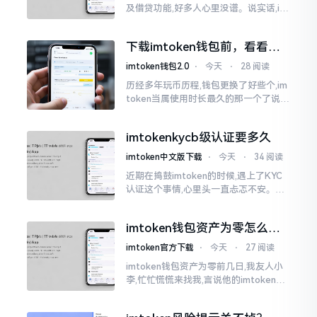
及借贷功能,好多人心里没谱。说实话,im
Token自身是个钱包,并非银行,它不会直
接发放贷款。它里面接入了一些DeFi协
下载imtoken钱包前，看看老
议
用户都咋说
imtoken钱包2.0
⋅
今天
⋅
28 阅读
历经多年玩币历程,钱包更换了好些个,im
token当属使用时长最久的那一个了说实
话,有关imtoken钱包app的下载这一情
况
imtokenkycb级认证要多久
imtoken中文版下载
⋅
今天
⋅
34 阅读
近期在捣鼓imtoken的时候,遇上了KYC
认证这个事情,心里头一直忐忑不安。B
级认证究竟得等多长时间?我四处查找了
一番,也向几位玩币的朋友打听了下,大家
imtoken钱包资产为零怎么找
说的都不一样
回？老张教你几招
imtoken官方下载
⋅
今天
⋅
27 阅读
imtoken钱包资产为零前几日,我友人小
李,忙忙慌慌来找我,言说他的imtoken钱
包蓦地资产化为零了,他整个人那一刻俱
都懵掉了,此种状况实际上是较为常见的,