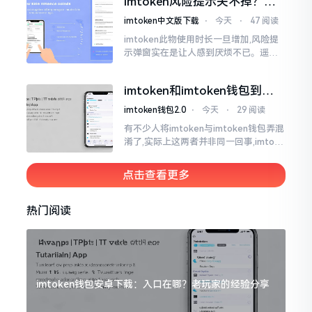
imtoken风险提示关不掉？老
莫要惊慌,暂且别急着去砸手机。
手教你几招
imtoken中文版下载
⋅
今天
⋅
47 阅读
imtoken此物使用时长一旦增加,风险提
示弹窗实在是让人感到厌烦不已。遥想
当初我刚开始接触它那时候,每一回开展
转账操作,都会蹦出一连串警告信息,弄得
imtoken和imtoken钱包到底
人心里慌慌张张的。
啥区别 一文说清楚
imtoken钱包2.0
⋅
今天
⋅
29 阅读
有不少人将imtoken与imtoken钱包弄混
淆了,实际上这两者并非同一回事,imtoke
n乃是一个公司的名称,imtoken钱包则是
由该公司所推出的产品
点击查看更多
热门阅读
imtoken钱包安卓下载：入口在哪？老玩家的经验分享