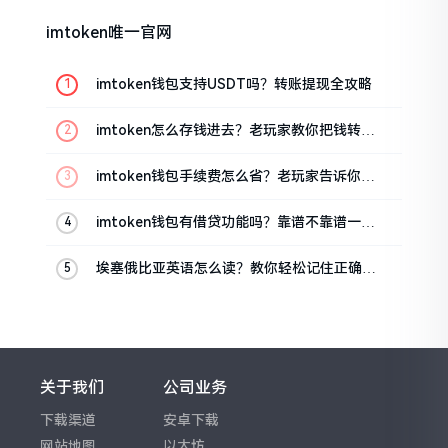
imtoken唯一官网
imtoken钱包支持USDT吗？转账提现全攻略
imtoken怎么存钱进去？老玩家教你把钱转进
钱包
imtoken钱包手续费怎么省？老玩家告诉你几
个实在招
imtoken钱包有借贷功能吗？靠谱不靠谱一文
说清楚
埃塞俄比亚英语怎么读？教你轻松记住正确发
音
关于我们
公司业务
下载渠道
安卓下载
网站地图
以太坊