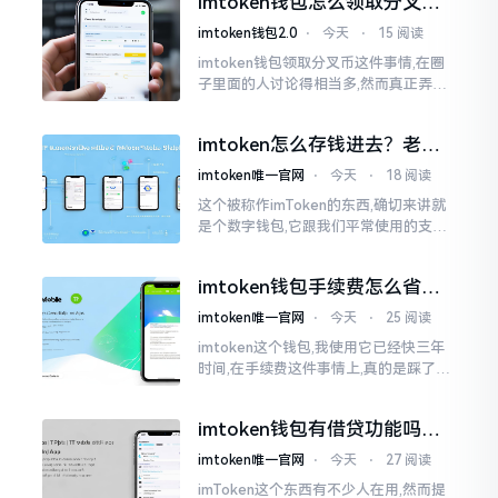
imtoken钱包怎么领取分叉
费高得主子心疼
币？老手教你避坑
imtoken钱包2.0
⋅
今天
⋅
15 阅读
imtoken钱包领取分叉币这件事情,在圈
子里面的人讨论得相当多,然而真正弄明
白的人并没有几个。分叉币实际上就是
从原链fork出来的新的币种
imtoken怎么存钱进去？老玩
家教你把钱转进钱包
imtoken唯一官网
⋅
今天
⋅
18 阅读
这个被称作imToken的东西,确切来讲就
是个数字钱包,它跟我们平常使用的支付
宝、微信有所不同,其本身没办法直接进
行“充值”。好多人在初次接触玩弄它的
imtoken钱包手续费怎么省？
时候都会陷入困惑
老玩家告诉你几个实在招
imtoken唯一官网
⋅
今天
⋅
25 阅读
imtoken这个钱包,我使用它已经快三年
时间,在手续费这件事情上,真的是踩了好
多坑。刚开始的那段时间,每次进行转账
的时候,都会心疼得一直嘬牙花子
imtoken钱包有借贷功能吗？
靠谱不靠谱一文说清楚
imtoken唯一官网
⋅
今天
⋅
27 阅读
imToken这个东西有不少人在用,然而提