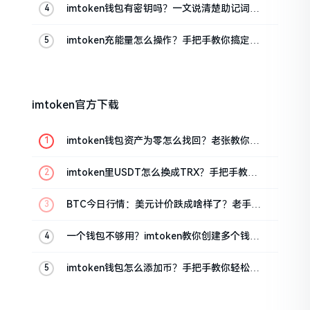
imtoken钱包有密钥吗？一文说清楚助记词和
私钥
imtoken充能量怎么操作？手把手教你搞定
TRX手续费
imtoken官方下载
imtoken钱包资产为零怎么找回？老张教你几
招
imtoken里USDT怎么换成TRX？手把手教你
转成波场币
BTC今日行情：美元计价跌成啥样了？老手教
你咋看
一个钱包不够用？imtoken教你创建多个钱包
管理资产
imtoken钱包怎么添加币？手把手教你轻松搞
定