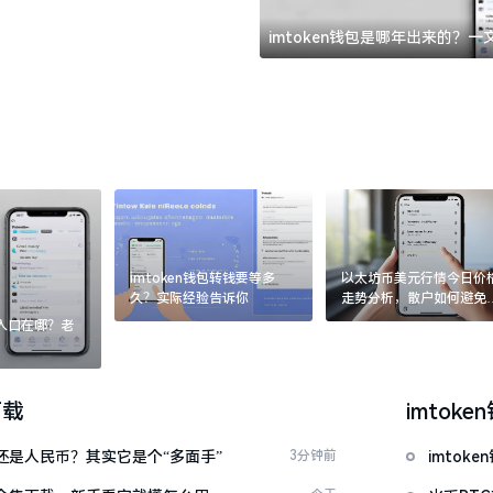
imtoken钱包是哪年出来的？
imtoken钱包转钱要等多
以太坊币美元行情今日价
久？实际经验告诉你
走势分析，散户如何避免
涨杀跌被套牢
：入口在哪？老
下载
imtoke
金还是人民币？其实它是个“多面手”
3分钟前
imto