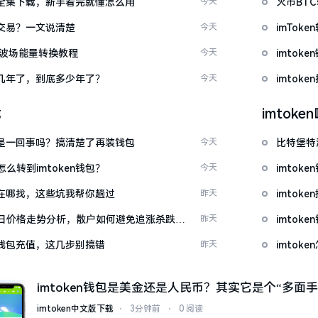
频大全集下载，新手看完就懂怎么用
今天
火币BT
能交易？一文说清楚
今天
imTo
量 波场能量转换教程
今天
imto
了好几年了，到底多少年了？
今天
imtok
载
imtok
钱包是一回事吗？搞清楚了再装钱包
今天
比特堡特
么转到imtoken钱包？
今天
imtok
源吧在哪找，这些坑我帮你趟过
昨天
imto
日价格走势分析，散户如何避免追涨杀跌被
昨天
imtok
en钱包充值，这几步别搞错
昨天
imto
imtoken钱包是美金还是人民币？其实它是个“多面手
imtoken中文版下载
⋅
3分钟前
⋅
0 阅读