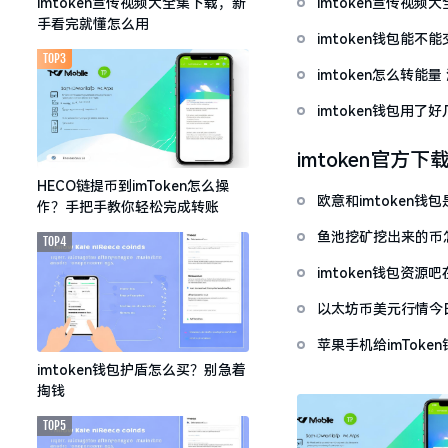
imtoken宣传视
imtoken宣传视频大全集下载，新
手看完就懂怎么用
imtoken钱包能不
TOP3
imtoken怎么转能
imtoken钱包用
imtoken官方下
HECO链提币到imToken怎么操
欧意和imtoken
作？手把手教你轻松完成转账
鱼池挖矿挖出来的币怎
TOP4
imtoken钱包资
以太坊币美元行情今
套牢
苹果手机给imTok
imtoken钱包护盾怎么买？别急着
掏钱
TOP5