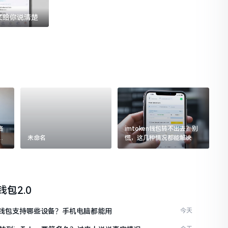
一文给你说清楚
格
imtoken钱包转不出去？别
追
未命名
慌，这几种情况都能解决
n钱包2.0
ken钱包支持哪些设备？手机电脑都能用
今天