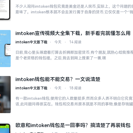
不少人询问imtoken钱包究竟是美金还是人民币,实际上，这个问题的
意味了。imtoken根本就不会去发行属于自身的货币,它仅仅是一个“
imtoken宣传视频大全集下载，新手看完就懂怎么用
imtoken中文版下载
⋅
今天
⋅
14 阅读
日前,我心里头琢磨着打算去折腾那加密货币,有个朋友,就热心给我推荐了
是个老资格的钱包哩。之后,我去到网上搜索了一番,嘿
imtoken钱包能不能交易？一文说清楚
imtoken中文版下载
⋅
今天
⋅
18 阅读
有一款imtoken钱包,使用它的人数量挺多,然而众多人弄不明白它
话,此问题问得很实在。钱包和交易所原本就是不同的事物,像是存钱
欧意和imtoken钱包是一回事吗？搞清楚了再装钱包