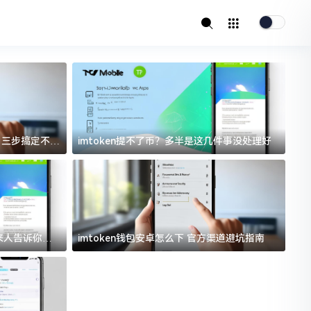
址？三步搞定不踩
imtoken提不了币？多半是这几件事没处理好
i
过来人告诉你门
imtoken钱包安卓怎么下 官方渠道避坑指南