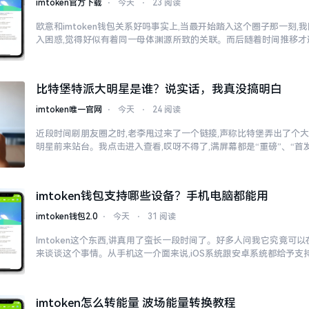
imtoken官方下载
⋅
今天
⋅
23 阅读
欧意和imtoken钱包关系好吗事实上,当最开始踏入这个圈子那一刻
入困惑,觉得好似有着同一母体渊源所致的关联。而后随着时间推移才
比特堡特派大明星是谁？说实话，我真没搞明白
imtoken唯一官网
⋅
今天
⋅
24 阅读
近段时间刷朋友圈之时,老李甩过来了一个链接,声称比特堡弄出了个大
明星前来站台。我点击进入查看,哎呀不得了,满屏幕都是“重磅”、“首发
imtoken钱包支持哪些设备？手机电脑都能用
imtoken钱包2.0
⋅
今天
⋅
31 阅读
Imtoken这个东西,讲真用了蛮长一段时间了。好多人问我它究竟可
来谈谈这个事情。从手机这一介面来说,iOS系统跟安卓系统都给予支
imtoken怎么转能量 波场能量转换教程