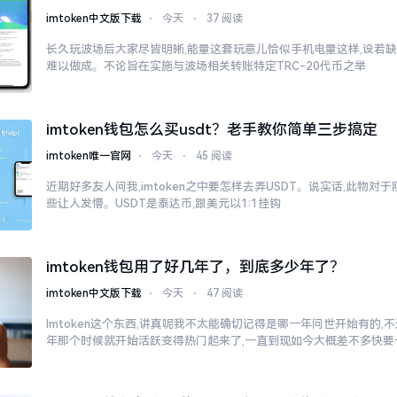
imtoken中文版下载
⋅
今天
⋅
37 阅读
长久玩波场后大家尽皆明晰,能量这套玩意儿恰似手机电量这样,设若缺
难以做成。不论旨在实施与波场相关转账特定TRC-20代币之举
imtoken钱包怎么买usdt？老手教你简单三步搞定
imtoken唯一官网
⋅
今天
⋅
45 阅读
近期好多友人问我,imtoken之中要怎样去弄USDT。说实话,此物
些让人发懵。USDT是泰达币,跟美元以1:1挂钩
imtoken钱包用了好几年了，到底多少年了？
imtoken中文版下载
⋅
今天
⋅
47 阅读
Imtoken这个东西,讲真呢我不太能确切记得是哪一年问世开始有的,不过
年那个时候就开始活跃变得热门起来了,一直到现如今大概差不多快要