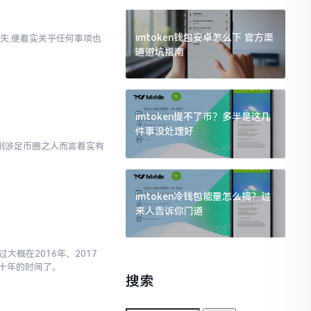
imtoken钱包安卓怎么下 官方渠
失,便着实关乎任何事项也
道避坑指南
imtoken提不了币？多半是这几
件事没处理好
对于刚涉足币圈之人而言着实有
imtoken冷钱包能量怎么搞？过
来人告诉你门道
大概在2016年、2017
十年的时间了。
搜索