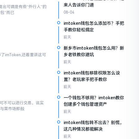
来人告诉你门道
提出可谓是有些“外行人”的
钱包”而已
08-04
imtoken钱包怎么添加币？手把
手教你轻松搞定
前天
新乡市imtoken钱包怎么用？新
乡老铁教你避坑
imToken,还着重讲这可
前天
imtoken钱包移除权限怎么设
置？老玩家手把手教你
前天
一个钱包不够用？imtoken教你
究竟可不可以进行交易。说实
创建多个钱包管理资产
罐与菜市场那般
前天
imtoken钱包转不出去？别慌，
这几种情况都能解决
前天