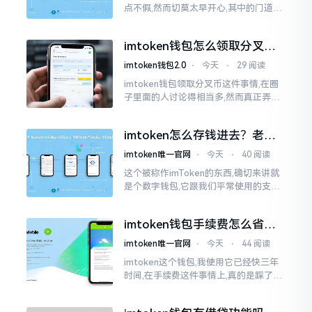
点不假,然而切莫太早开心,其中的门道是
相当多的。好多人觉得装上了钱包就能
够随意进行转账操作,可结果要么是手续
imtoken钱包怎么领取分叉
费高得主子心疼
币？老手教你避坑
imtoken钱包2.0
⋅
今天
⋅
29 阅读
imtoken钱包领取分叉币这件事情,在圈
子里面的人讨论得相当多,然而真正弄明
白的人并没有几个。分叉币实际上就是
从原链fork出来的新的币种
imtoken怎么存钱进去？老玩
家教你把钱转进钱包
imtoken唯一官网
⋅
今天
⋅
40 阅读
这个被称作imToken的东西,确切来讲就
是个数字钱包,它跟我们平常使用的支付
宝、微信有所不同,其本身没办法直接进
行“充值”。好多人在初次接触玩弄它的
imtoken钱包手续费怎么省？
时候都会陷入困惑
老玩家告诉你几个实在招
imtoken唯一官网
⋅
今天
⋅
44 阅读
imtoken这个钱包,我使用它已经快三年
时间,在手续费这件事情上,真的是踩了好
多坑。刚开始的那段时间,每次进行转账
的时候,都会心疼得一直嘬牙花子