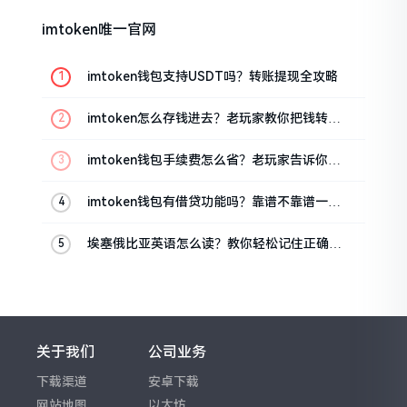
imtoken唯一官网
imtoken钱包支持USDT吗？转账提现全攻略
imtoken怎么存钱进去？老玩家教你把钱转进
钱包
imtoken钱包手续费怎么省？老玩家告诉你几
个实在招
imtoken钱包有借贷功能吗？靠谱不靠谱一文
说清楚
埃塞俄比亚英语怎么读？教你轻松记住正确发
音
关于我们
公司业务
下载渠道
安卓下载
网站地图
以太坊