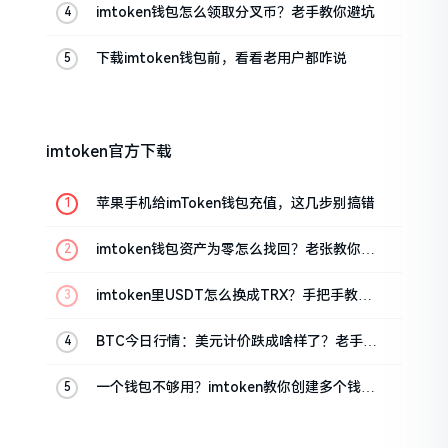
imtoken钱包怎么领取分叉币？老手教你避坑
下载imtoken钱包前，看看老用户都咋说
imtoken官方下载
苹果手机给imToken钱包充值，这几步别搞错
imtoken钱包资产为零怎么找回？老张教你几
招
imtoken里USDT怎么换成TRX？手把手教你
转成波场币
BTC今日行情：美元计价跌成啥样了？老手教
你咋看
一个钱包不够用？imtoken教你创建多个钱包
管理资产