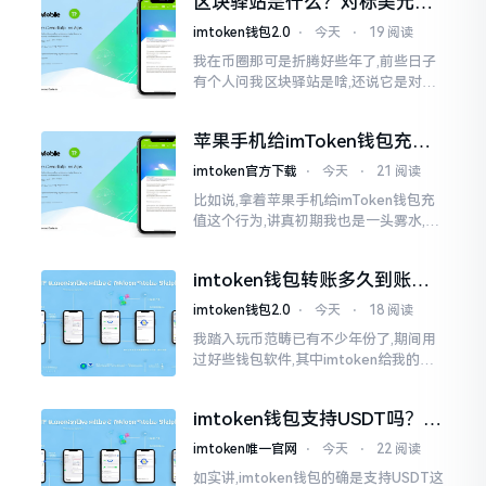
区块驿站是什么？对标美元的
明白
ETH到底咋回事
imtoken钱包2.0
⋅
今天
⋅
19 阅读
我在币圈那可是折腾好些年了,前些日子
有个人问我区块驿站是啥,还说它是对标
美元的ETH,说实在的,刚开始的时候我也
犯难,这词听起来可挺吓人的。之后我翻
苹果手机给imToken钱包充
找了些资料
值，这几步别搞错
imtoken官方下载
⋅
今天
⋅
21 阅读
比如说,拿着苹果手机给imToken钱包充
值这个行为,讲真初期我也是一头雾水,搞
不清楚状况。在安卓系统上,简单直接复
制地址便大功告成,然而到了iPhone这儿
imtoken钱包转账多久到账？
一文说清楚
imtoken钱包2.0
⋅
今天
⋅
18 阅读
我踏入玩币范畴已有不少年份了,期间用
过好些钱包软件,其中imtoken给我的整
体感受还算过得去。然而,它有个小毛病,
就是交易时,确认时间常常不太稳
imtoken钱包支持USDT吗？转
账提现全攻略
imtoken唯一官网
⋅
今天
⋅
22 阅读
如实讲,imtoken钱包的确是支持USDT这