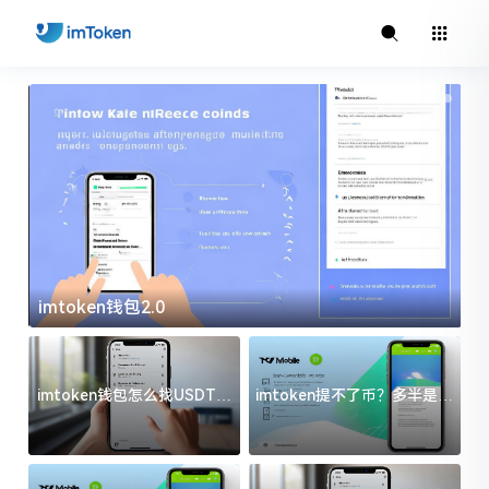
imtoken钱包2.0
i
imtoken钱包怎么找USDT地
imtoken提不了币？多半是这
址？三步搞定不踩坑
几件事没处理好