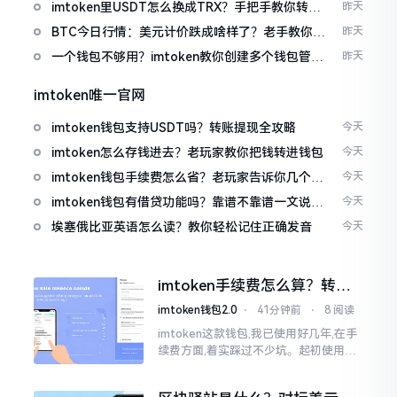
imtoken里USDT怎么换成TRX？手把手教你转成
昨天
波场币
BTC今日行情：美元计价跌成啥样了？老手教你咋
昨天
看
一个钱包不够用？imtoken教你创建多个钱包管理
昨天
资产
imtoken唯一官网
imtoken钱包支持USDT吗？转账提现全攻略
今天
imtoken怎么存钱进去？老玩家教你把钱转进钱包
今天
imtoken钱包手续费怎么省？老玩家告诉你几个实
今天
在招
imtoken钱包有借贷功能吗？靠谱不靠谱一文说清
今天
楚
埃塞俄比亚英语怎么读？教你轻松记住正确发音
今天
imtoken手续费怎么算？转账
和交易所差别大了
imtoken钱包2.0
⋅
41分钟前
⋅
8 阅读
imtoken这款钱包,我已使用好几年,在手
续费方面,着实踩过不少坑。起初使用时,
每次转账,都提心吊胆,完全不知钱究竟扣
在了何处。经后来慢慢深入研究,才终于