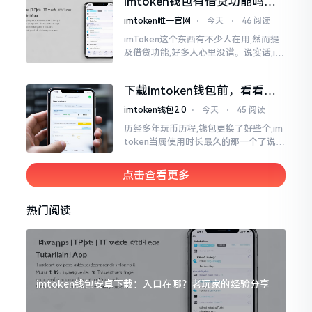
imtoken钱包有借贷功能吗？
靠谱不靠谱一文说清楚
imtoken唯一官网
⋅
今天
⋅
46 阅读
imToken这个东西有不少人在用,然而提
及借贷功能,好多人心里没谱。说实话,im
Token自身是个钱包,并非银行,它不会直
接发放贷款。它里面接入了一些DeFi协
下载imtoken钱包前，看看老
议
用户都咋说
imtoken钱包2.0
⋅
今天
⋅
45 阅读
历经多年玩币历程,钱包更换了好些个,im
token当属使用时长最久的那一个了说实
话,有关imtoken钱包app的下载这一情
况
点击查看更多
热门阅读
imtoken钱包安卓下载：入口在哪？老玩家的经验分享