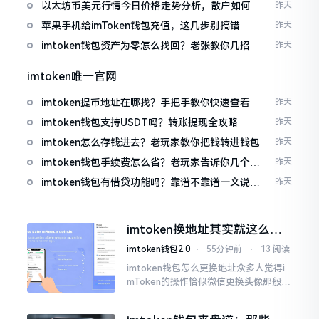
以太坊币美元行情今日价格走势分析，散户如何避
昨天
免追涨杀跌被套牢
苹果手机给imToken钱包充值，这几步别搞错
昨天
imtoken钱包资产为零怎么找回？老张教你几招
昨天
imtoken唯一官网
imtoken提币地址在哪找？手把手教你快速查看
昨天
imtoken钱包支持USDT吗？转账提现全攻略
昨天
imtoken怎么存钱进去？老玩家教你把钱转进钱包
昨天
imtoken钱包手续费怎么省？老玩家告诉你几个实
昨天
在招
imtoken钱包有借贷功能吗？靠谱不靠谱一文说清
昨天
楚
imtoken换地址其实就这么回
事
imtoken钱包2.0
⋅
55分钟前
⋅
13 阅读
imtoken钱包怎么更换地址众多人觉得i
mToken的操作恰似微信更换头像那般简
便,唯有直接点一下便可轻易完成。可是
实际情形并非这样,imToken的地址是依