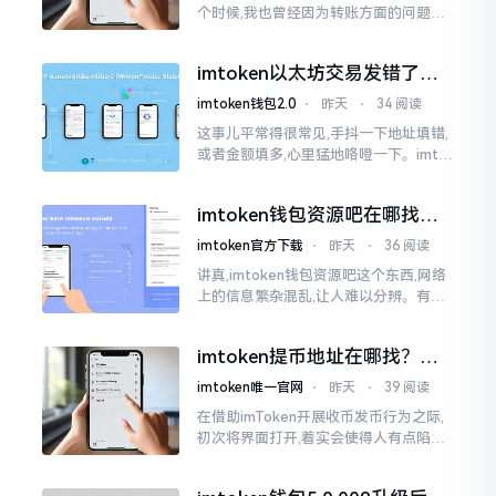
个时候,我也曾经因为转账方面的问题而
被卡住了好多次。挖出来的矿币堆积在
了鱼池账户之中,看起来的确让人感觉颇
imtoken以太坊交易发错了咋
为畅快
整？取消方法告诉你
imtoken钱包2.0
⋅
昨天
⋅
34 阅读
这事儿平常得很常见,手抖一下地址填错,
或者金额填多,心里猛地咯噔一下。imto
ken里的以太坊那交易,本质乃是一锤子
买卖啊,一旦提交到区块链之上
imtoken钱包资源吧在哪找，
这些坑我帮你趟过
imtoken官方下载
⋅
昨天
⋅
36 阅读
讲真,imtoken钱包资源吧这个东西,网络
上的信息繁杂混乱,让人难以分辨。有的
人声称那是官方途径,有的人则表示是第
三方进行的搬运。倘若找对了资源
imtoken提币地址在哪找？手
把手教你快速查看
imtoken唯一官网
⋅
昨天
⋅
39 阅读
在借助imToken开展收币发币行为之际,
初次将界面打开,着实会使得人有点陷入
发懵的状态,那密密麻麻的按钮,多得以至
于如同迷宫一样。好多人纷纷询问我