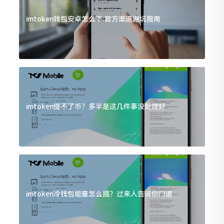
imtoken钱包安卓怎么下 官方渠道避坑指南
imtoken提不了币？多半是这几件事没处理好
imtoken冷钱包能量怎么搞？过来人告诉你门道