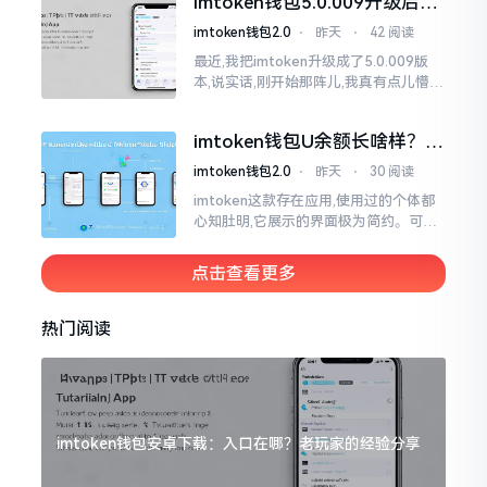
imtoken钱包5.0.009升级后咋
用？老用户实测分享
imtoken钱包2.0
⋅
昨天
⋅
42 阅读
最近,我把imtoken升级成了5.0.009版
本,说实话,刚开始那阵儿,我真有点儿懵,
整个界面变了,布局也重新排了,结果我想
找某些东西时,得绕两圈才能找到
imtoken钱包U余额长啥样？截
图这样看
imtoken钱包2.0
⋅
昨天
⋅
30 阅读
imtoken这款存在应用,使用过的个体都
心知肚明,它展示的界面极为简约。可是,
U余额的那个部分偶尔会致使人们的视觉
感受产生些许困惑。
点击查看更多
热门阅读
imtoken钱包安卓下载：入口在哪？老玩家的经验分享