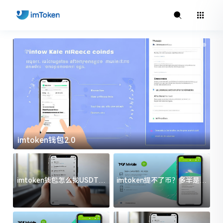
imtoken钱包2.0
i
imtoken钱包怎么找USDT地
imtoken提不了币？多半是这
址？三步搞定不踩坑
几件事没处理好