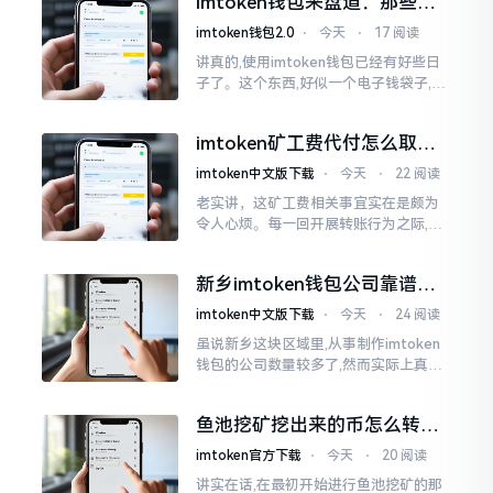
imtoken钱包来盘道：那些踩
据助记词来生成的,通俗讲
过的坑和保命招
imtoken钱包2.0
⋅
今天
⋅
17 阅读
讲真的,使用imtoken钱包已经有好些日
子了。这个东西,好似一个电子钱袋子,里
面装着你那些数字资产。有的人使用起
来一帆风顺、毫无阻碍,有的人使用起来
imtoken矿工费代付怎么取
却提心吊胆、神经紧绷。
消？老手教你几招
imtoken中文版下载
⋅
今天
⋅
22 阅读
老实讲，这矿工费相关事宜实在是颇为
令人心烦。每一回开展转账行为之际,就
好比投身于抽奖活动那样,压根没办法晓
得紧接着的下一秒会扣掉多少手续费。
新乡imtoken钱包公司靠谱
时隔多年
吗？普通人怎么避坑
imtoken中文版下载
⋅
今天
⋅
24 阅读
虽说新乡这块区域里,从事制作imtoken
钱包的公司数量较多了,然而实际上真正
值得信赖靠谱的却没几个。友人先前寻
觅过一家公司,表示那家公司声称能够给
鱼池挖矿挖出来的币怎么转到
予协助进行操作的
imtoken钱包？
imtoken官方下载
⋅
今天
⋅
20 阅读
讲实在话,在最初开始进行鱼池挖矿的那