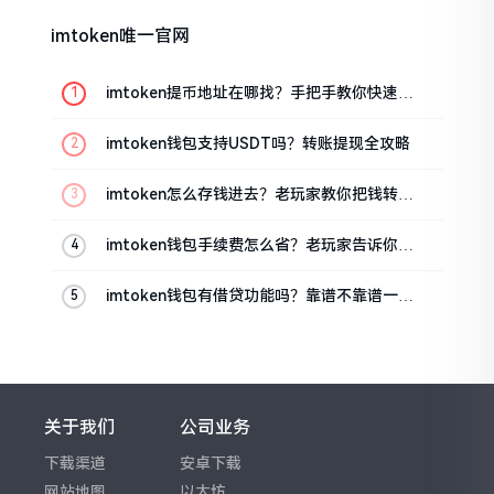
imtoken唯一官网
imtoken提币地址在哪找？手把手教你快速查
看
imtoken钱包支持USDT吗？转账提现全攻略
imtoken怎么存钱进去？老玩家教你把钱转进
钱包
imtoken钱包手续费怎么省？老玩家告诉你几
个实在招
imtoken钱包有借贷功能吗？靠谱不靠谱一文
说清楚
关于我们
公司业务
下载渠道
安卓下载
网站地图
以太坊