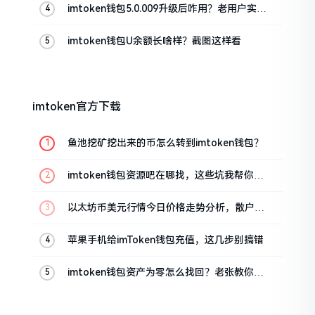
imtoken钱包5.0.009升级后咋用？老用户实测
分享
imtoken钱包U余额长啥样？截图这样看
imtoken官方下载
鱼池挖矿挖出来的币怎么转到imtoken钱包？
imtoken钱包资源吧在哪找，这些坑我帮你趟
过
以太坊币美元行情今日价格走势分析，散户如
何避免追涨杀跌被套牢
苹果手机给imToken钱包充值，这几步别搞错
imtoken钱包资产为零怎么找回？老张教你几
招