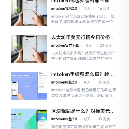
imtoken钱包交易所靠不靠
谱？老玩家说说心里话
imtoken钱包2.0
⋅
今天
⋅
16 阅读
imtoken这个东西已经使用了挺长一段
时间了,诚实地讲,心里始终存在着一个疙
瘩。钱包本身不存在问题,然而交易所那
边就稍微有点让人不放心。今天来谈论
以太坊币美元行情今日价格走
这个事情
势分析，散户如何避免追涨杀
imtoken官方下载
⋅
今天
⋅
23 阅读
跌被套牢
以太坊今天多少钱？美元行情走势分析
有一种数字货币叫做以太坊,它的价格走
势那叫一个起伏不定,就如同乘坐游乐场
里的过山车一样。每一天,伴随着美元汇
imtoken手续费怎么算？转账
率出现的一点点波动
和交易所差别大了
imtoken钱包2.0
⋅
今天
⋅
25 阅读
imtoken这款钱包,我已使用好几年,在手
续费方面,着实踩过不少坑。起初使用时,
每次转账,都提心吊胆,完全不知钱究竟扣
在了何处。经后来慢慢深入研究,才终于
区块驿站是什么？对标美元的
明白
ETH到底咋回事
imtoken钱包2.0
⋅
今天
⋅
35 阅读
我在币圈那可是折腾好些年了,前些日子