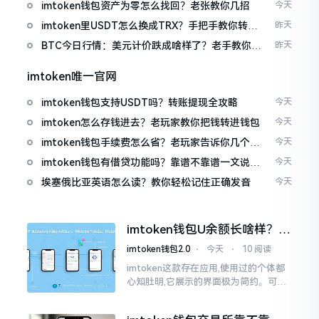
imtoken钱包资产为零怎么找回？老张教你几招
今天
imtoken里USDT怎么换成TRX？手把手教你转成
昨天
波场币
BTC今日行情：美元计价跌成啥样了？老手教你咋
昨天
看
imtoken唯一官网
imtoken钱包支持USDT吗？转账提现全攻略
今天
imtoken怎么存钱进去？老玩家教你把钱转进钱包
今天
imtoken钱包手续费怎么省？老玩家告诉你几个实
今天
在招
imtoken钱包有借贷功能吗？靠谱不靠谱一文说清
今天
楚
埃塞俄比亚英语怎么读？教你轻松记住正确发音
今天
imtoken钱包U余额长啥样？截
图这样看
imtoken钱包2.0
⋅
今天
⋅
10 阅读
imtoken这款存在应用,使用过的个体都
心知肚明,它展示的界面极为简约。可是,
U余额的那个部分偶尔会致使人们的视觉
感受产生些许困惑。