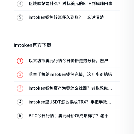
区块驿站是什么？对标美元的ETH到底咋回事
imtoken钱包转账多久到账？一文说清楚
imtoken官方下载
以太坊币美元行情今日价格走势分析，散户如
何避免追涨杀跌被套牢
苹果手机给imToken钱包充值，这几步别搞错
imtoken钱包资产为零怎么找回？老张教你几
招
imtoken里USDT怎么换成TRX？手把手教你
转成波场币
BTC今日行情：美元计价跌成啥样了？老手教
你咋看