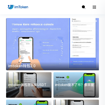
imtoken钱包2.0
i
imtoken钱包怎么找USDT地
imtoken提不了币？多半是这
址？三步搞定不踩坑
几件事没处理好