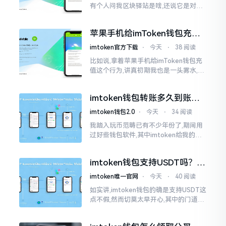
有个人问我区块驿站是啥,还说它是对标
美元的ETH,说实在的,刚开始的时候我也
犯难,这词听起来可挺吓人的。之后我翻
苹果手机给imToken钱包充
找了些资料
值，这几步别搞错
imtoken官方下载
⋅
今天
⋅
38 阅读
比如说,拿着苹果手机给imToken钱包充
值这个行为,讲真初期我也是一头雾水,搞
不清楚状况。在安卓系统上,简单直接复
制地址便大功告成,然而到了iPhone这儿
imtoken钱包转账多久到账？
一文说清楚
imtoken钱包2.0
⋅
今天
⋅
34 阅读
我踏入玩币范畴已有不少年份了,期间用
过好些钱包软件,其中imtoken给我的整
体感受还算过得去。然而,它有个小毛病,
就是交易时,确认时间常常不太稳
imtoken钱包支持USDT吗？转
账提现全攻略
imtoken唯一官网
⋅
今天
⋅
40 阅读
如实讲,imtoken钱包的确是支持USDT这
点不假,然而切莫太早开心,其中的门道是
相当多的。好多人觉得装上了钱包就能
够随意进行转账操作,可结果要么是手续