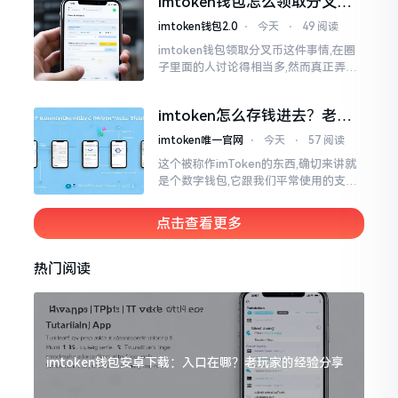
imtoken钱包怎么领取分叉
费高得主子心疼
币？老手教你避坑
imtoken钱包2.0
⋅
今天
⋅
49 阅读
imtoken钱包领取分叉币这件事情,在圈
子里面的人讨论得相当多,然而真正弄明
白的人并没有几个。分叉币实际上就是
从原链fork出来的新的币种
imtoken怎么存钱进去？老玩
家教你把钱转进钱包
imtoken唯一官网
⋅
今天
⋅
57 阅读
这个被称作imToken的东西,确切来讲就
是个数字钱包,它跟我们平常使用的支付
宝、微信有所不同,其本身没办法直接进
行“充值”。好多人在初次接触玩弄它的
点击查看更多
时候都会陷入困惑
热门阅读
imtoken钱包安卓下载：入口在哪？老玩家的经验分享