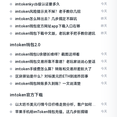
imtokenkycb级认证要多久
今天
imtoken风险提示关不掉？老手教你几招
今天
imtoken怎么转出去？几步搞定不踩坑
昨天
imtoken钱包官方网址app下载入口在哪
昨天
imtoken钱包下载中文版，老玩家手把手教你避坑
昨天
imtoken钱包2.0
imtoken钱包U余额长啥样？截图这样看
今天
imtoken钱包交易所靠不靠谱？老玩家说说心里话
今天
imtoken手续费怎么算？转账和交易所差别大了
今天
区块驿站是什么？对标美元的ETH到底咋回事
今天
imtoken钱包转账多久到账？一文说清楚
今天
imtoken官方下载
以太坊币美元行情今日价格走势分析，散户如何避
今天
免追涨杀跌被套牢
苹果手机给imToken钱包充值，这几步别搞错
今天