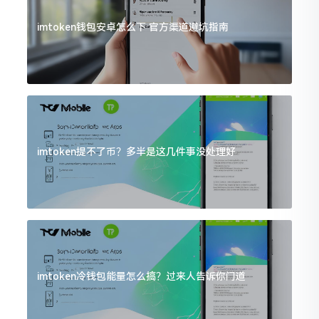
imtoken钱包安卓怎么下 官方渠道避坑指南
imtoken提不了币？多半是这几件事没处理好
imtoken冷钱包能量怎么搞？过来人告诉你门道