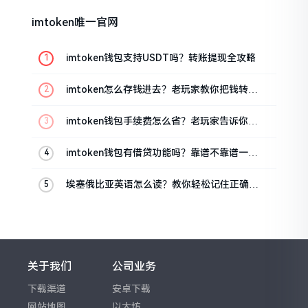
imtoken唯一官网
imtoken钱包支持USDT吗？转账提现全攻略
imtoken怎么存钱进去？老玩家教你把钱转进
钱包
imtoken钱包手续费怎么省？老玩家告诉你几
个实在招
imtoken钱包有借贷功能吗？靠谱不靠谱一文
说清楚
埃塞俄比亚英语怎么读？教你轻松记住正确发
音
关于我们
公司业务
下载渠道
安卓下载
网站地图
以太坊