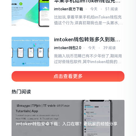
苹果手机给imToken钱包充
找了些资料
值，这几步别搞错
imtoken官方下载
⋅
今天
⋅
51 阅读
比如说,拿着苹果手机给imToken钱包充
值这个行为,讲真初期我也是一头雾水,搞
不清楚状况。在安卓系统上,简单直接复
制地址便大功告成,然而到了iPhone这儿
imtoken钱包转账多久到账？
一文说清楚
imtoken钱包2.0
⋅
今天
⋅
39 阅读
我踏入玩币范畴已有不少年份了,期间用
过好些钱包软件,其中imtoken给我的整
体感受还算过得去。然而,它有个小毛病,
就是交易时,确认时间常常不太稳
点击查看更多
热门阅读
imtoken钱包安卓下载：入口在哪？老玩家的经验分享