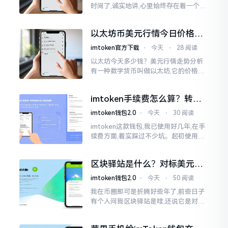
时间了,诚实地讲,心里始终存在着一个疙
瘩。钱包本身不存在问题,然而交易所那
边就稍微有点让人不放心。今天来谈论
以太坊币美元行情今日价格走
这个事情
势分析，散户如何避免追涨杀
imtoken官方下载
⋅
今天
⋅
28 阅读
跌被套牢
以太坊今天多少钱？美元行情走势分析
有一种数字货币叫做以太坊,它的价格走
势那叫一个起伏不定,就如同乘坐游乐场
里的过山车一样。每一天,伴随着美元汇
imtoken手续费怎么算？转账
率出现的一点点波动
和交易所差别大了
imtoken钱包2.0
⋅
今天
⋅
30 阅读
imtoken这款钱包,我已使用好几年,在手
续费方面,着实踩过不少坑。起初使用时,
每次转账,都提心吊胆,完全不知钱究竟扣
在了何处。经后来慢慢深入研究,才终于
区块驿站是什么？对标美元的
明白
ETH到底咋回事
imtoken钱包2.0
⋅
今天
⋅
50 阅读
我在币圈那可是折腾好些年了,前些日子
有个人问我区块驿站是啥,还说它是对标
美元的ETH,说实在的,刚开始的时候我也
犯难,这词听起来可挺吓人的。之后我翻