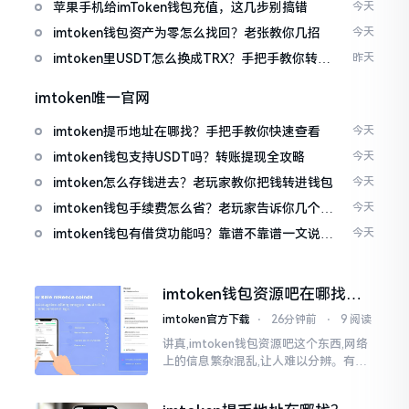
免追涨杀跌被套牢
苹果手机给imToken钱包充值，这几步别搞错
今天
imtoken钱包资产为零怎么找回？老张教你几招
今天
imtoken里USDT怎么换成TRX？手把手教你转成
昨天
波场币
imtoken唯一官网
imtoken提币地址在哪找？手把手教你快速查看
今天
imtoken钱包支持USDT吗？转账提现全攻略
今天
imtoken怎么存钱进去？老玩家教你把钱转进钱包
今天
imtoken钱包手续费怎么省？老玩家告诉你几个实
今天
在招
imtoken钱包有借贷功能吗？靠谱不靠谱一文说清
今天
楚
imtoken钱包资源吧在哪找，
这些坑我帮你趟过
imtoken官方下载
⋅
26分钟前
⋅
9 阅读
讲真,imtoken钱包资源吧这个东西,网络
上的信息繁杂混乱,让人难以分辨。有的
人声称那是官方途径,有的人则表示是第
三方进行的搬运。倘若找对了资源