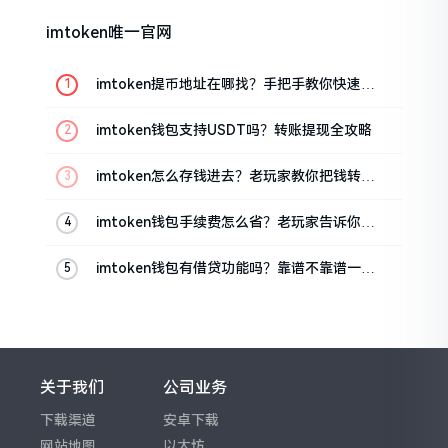
imtoken唯一官网
imtoken提币地址在哪找？手把手教你快速查
看
imtoken钱包支持USDT吗？转账提现全攻略
imtoken怎么存钱进去？老玩家教你把钱转进
钱包
imtoken钱包手续费怎么省？老玩家告诉你几
个实在招
imtoken钱包有借贷功能吗？靠谱不靠谱一文
说清楚
关于我们
公司业务
下载渠道
安卓下载
网站地图
以太坊