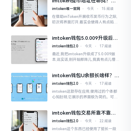
imtoken提币地址在哪找？手
把手教你快速查看
imtoken唯一官网
⋅
今天
⋅
15 阅读
在借助imToken开展收币发币行为之际,
初次将界面打开,着实会使得人有点陷入
发懵的状态,那密密麻麻的按钮,多得以至
于如同迷宫一样。好多人纷纷询问我
imtoken钱包5.0.009升级后咋
用？老用户实测分享
imtoken钱包2.0
⋅
今天
⋅
17 阅读
最近,我把imtoken升级成了5.0.009版
本,说实话,刚开始那阵儿,我真有点儿懵,
整个界面变了,布局也重新排了,结果我想
找某些东西时,得绕两圈才能找到
imtoken钱包U余额长啥样？截
图这样看
imtoken钱包2.0
⋅
今天
⋅
17 阅读
imtoken这款存在应用,使用过的个体都
心知肚明,它展示的界面极为简约。可是,
U余额的那个部分偶尔会致使人们的视觉
感受产生些许困惑。
imtoken钱包交易所靠不靠
谱？老玩家说说心里话
imtoken钱包2.0
⋅
今天
⋅
22 阅读
imtoken这个东西已经使用了挺长一段