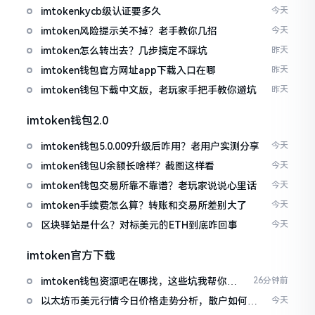
imtokenkycb级认证要多久
今天
imtoken风险提示关不掉？老手教你几招
今天
imtoken怎么转出去？几步搞定不踩坑
昨天
imtoken钱包官方网址app下载入口在哪
昨天
imtoken钱包下载中文版，老玩家手把手教你避坑
昨天
imtoken钱包2.0
imtoken钱包5.0.009升级后咋用？老用户实测分享
今天
imtoken钱包U余额长啥样？截图这样看
今天
imtoken钱包交易所靠不靠谱？老玩家说说心里话
今天
imtoken手续费怎么算？转账和交易所差别大了
今天
区块驿站是什么？对标美元的ETH到底咋回事
今天
imtoken官方下载
imtoken钱包资源吧在哪找，这些坑我帮你趟
26分钟前
过
以太坊币美元行情今日价格走势分析，散户如何避
今天