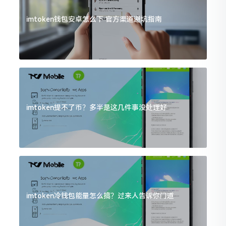
imtoken钱包安卓怎么下 官方渠道避坑指南
imtoken提不了币？多半是这几件事没处理好
imtoken冷钱包能量怎么搞？过来人告诉你门道