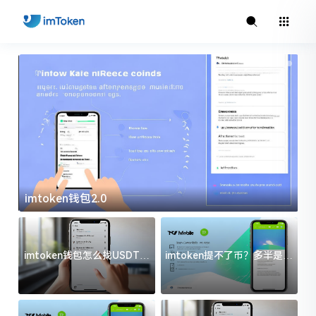
imtoken钱包2.0
i
imtoken钱包怎么找USDT地
imtoken提不了币？多半是这
址？三步搞定不踩坑
几件事没处理好