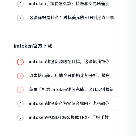
imtoken手续费怎么算？转账和交易所差别大
了
区块驿站是什么？对标美元的ETH到底咋回事
imtoken官方下载
imtoken钱包资源吧在哪找，这些坑我帮你趟
过
以太坊币美元行情今日价格走势分析，散户如
何避免追涨杀跌被套牢
苹果手机给imToken钱包充值，这几步别搞错
imtoken钱包资产为零怎么找回？老张教你几
招
imtoken里USDT怎么换成TRX？手把手教你
转成波场币