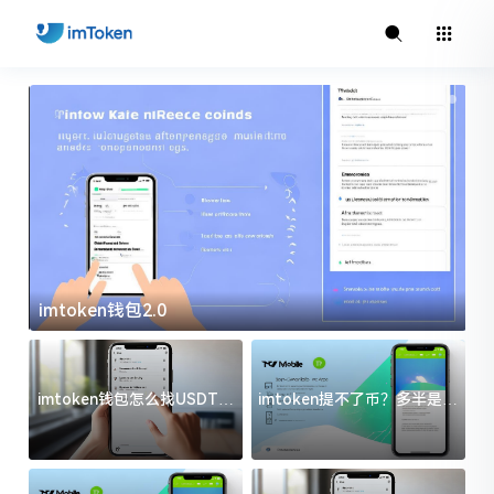
imtoken钱包2.0
i
imtoken钱包怎么找USDT地
imtoken提不了币？多半是这
址？三步搞定不踩坑
几件事没处理好