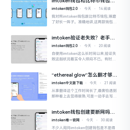
imtoken钱包和比特币钱包，
大家说法不尽相同
谁更安全？老玩家来聊聊
imtoken钱包2.0
⋅
今天
⋅
14 阅读
我对照imtoken钱包跟比特币钱包,琢磨
了好长一阵子。准确地讲,这两款钱包我
都用过,它们各有独特特性。imtoken是
多链钱包,能支持多种数字货币,界面设计
imtoken验证老失败？老手教
挺美观
你几招搞定
imtoken钱包2.0
⋅
今天
⋅
20 阅读
自使用imtoken这么长时间以来,验证失
败这般状况着实令人烦闷不已。有时急
切地想要进行转账操作,却偏偏卡在验证
那一流程环节,致使整个人的状态都低落
“ethereal glow”怎么翻才够味
至极点。
儿？翻译圈老油条的私房话
imtoken中文版下载
⋅
今天
⋅
21 阅读
从事翻译这个工作时间长了,最害怕遇到
那种看上去觉得眼熟,可是一动手去写就
毫无头绪的词汇。“etherealglow”就是
很典型的例子。你去查阅词典
imtoken钱包创建要断网吗？
老玩家说说真实情况
imtoken唯一官网
⋅
今天
⋅
30 阅读
不少人询问imtoken创建钱包是不是得