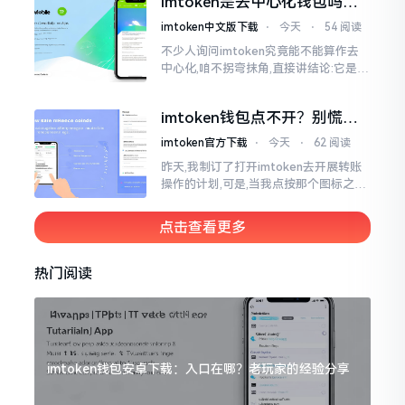
imtoken是去中心化钱包吗？
呢拼写方面却少了一个字母
看完这篇不踩坑
imtoken中文版下载
⋅
今天
⋅
54 阅读
不少人询问imtoken究竟能不能算作去
中心化,咱不拐弯抹角,直接讲结论:它是一
种“不伦不类”的混合形态。私钥诚然是
由你自己掌握在手中,这点确凿无误
imtoken钱包点不开？别慌，
试试这几招
imtoken官方下载
⋅
今天
⋅
62 阅读
昨天,我制订了打开imtoken去开展转账
操作的计划,可是,当我点按那个图标之后,
屏幕就如同陷入死机状态一样,好长一段
时间都木有一丁点反应。我不住地点击
点击查看更多
热门阅读
imtoken钱包安卓下载：入口在哪？老玩家的经验分享