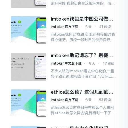
断开网络,我起初也是这般认为的。而后
使用了好些年才发觉,此种说法略微有些
夸张了。断网创建主要是为了防范中间
imtoken钱包是中国公司做的
人攻击
吗？一文说清楚
imtoken官方下载
⋅
今天
⋅
41 阅读
imtoken钱包此物,说实话,起初接触时我
满心迷茫。历经一段时日的使用探寻,我
才渐渐揭开其面纱,明晰其实际状况。原
来,这款钱包乃中国团队打造,其创始人为
imtoken助记词忘了？别慌，
李鹏
这招能救你
imtoken中文版下载
⋅
今天
⋅
49 阅读
不少人认为imtoken是去中心化的,一旦
忘了助记词,就相当于资产没了,实际上这
笔账不能如此来算,重点在于你的设备是
否还存在。假设你的手机没丢,且一直处
ethice怎么读？这词儿到底念
于网络连接状态
啥，别搞错了
imtoken官方下载
⋅
今天
⋅
53 阅读
ethice怎么读前些日子有那么个人来问
我ethice该怎么样去读,我当时一下子就
愣住了,卡在那儿说不出话来。这个词瞅
着模样感觉像是ethics（伦理学）,不过