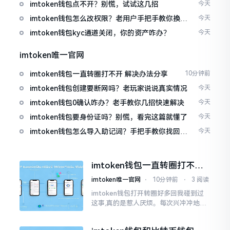
imtoken钱包点不开？别慌，试试这几招
今天
imtoken钱包怎么改权限？老用户手把手教你换主
今天
人
imtoken钱包kyc通道关闭，你的资产咋办？
今天
imtoken唯一官网
imtoken钱包一直转圈打不开 解决办法分享
10分钟前
imtoken钱包创建要断网吗？老玩家说说真实情况
今天
imtoken钱包0确认咋办？老手教你几招快速解决
今天
imtoken钱包要身份证吗？别慌，看完这篇就懂了
今天
imtoken钱包怎么导入助记词？手把手教你找回资
今天
产
imtoken钱包一直转圈打不开
解决办法分享
imtoken唯一官网
⋅
10分钟前
⋅
3 阅读
imtoken钱包打开转圈好多回我碰到过
这事,真的是惹人厌烦。每次兴冲冲地开
启imtoken,那个圈就开始不住地转呀转,
仿若永远没有尽头一样。针对这种情形,