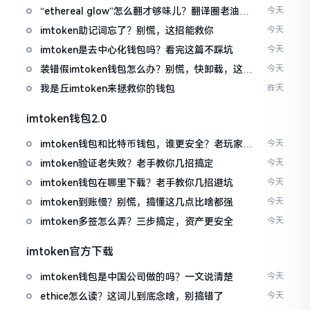
“ethereal glow”怎么翻才够味儿？翻译圈老油条
今天
的私房话
imtoken助记词忘了？别慌，这招能救你
今天
imtoken是去中心化钱包吗？看完这篇不踩坑
今天
装错假imtoken钱包怎么办？别慌，快卸载，这几
今天
招能救急
我是丘imtoken来拯救你的钱包
昨天
imtoken钱包2.0
imtoken钱包和比特币钱包，谁更安全？老玩家来
今天
聊聊
imtoken验证老失败？老手教你几招搞定
今天
imtoken钱包在哪里下载？老手教你几招避坑
今天
imtoken到账慢？别慌，搞懂这几点比啥都强
今天
imtoken多签怎么弄？三步搞定，资产更安全
今天
imtoken官方下载
imtoken钱包是中国公司做的吗？一文说清楚
今天
ethice怎么读？这词儿到底念啥，别搞错了
今天