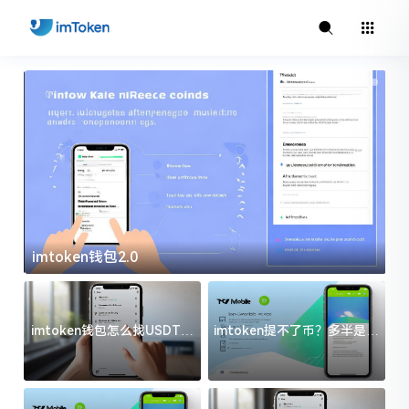
imtoken钱包2.0
i
imtoken钱包怎么找USDT地
imtoken提不了币？多半是这
址？三步搞定不踩坑
几件事没处理好