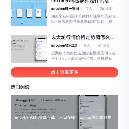
imtoken钱包质押是什么意
思？一文讲透
imtoken唯一官网
⋅
今天
⋅
36 阅读
朋近来友向我打听,颇具神秘色彩的imto
ken钱包质押究竟意味着啥?实际上,这一
过程的本质也就是,你把手中原来有的币
交付安排给协议展开特殊处理
以太坊行情价格走势图怎么看
才不亏钱
imtoken钱包2.0
⋅
今天
⋅
41 阅读
近期以太坊如此这般的走势,着实叫人心
里七上八下,毫无底气可言。早晨瞧看之
际还是一片通红之色,展现出良好的态势,
然而到了下午,那颜色刹那间就改变了,绿
点击查看更多
得让人心里直冒慌意。
热门阅读
imtoken钱包安卓下载：入口在哪？老玩家的经验分享