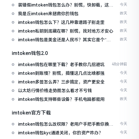
装错假imtoken钱包怎么办？别慌，快卸载，这几
今天
招能救急
我是丘imtoken来拯救你的钱包
昨天
imtoken钱包怎么下？这几种靠谱路子别走歪
昨天
imtoken私钥到底藏在哪？别慌，找对地方才安心
昨天
imtoken钱包是美金还是人民币？其实它是个“多
昨天
面手”
imtoken钱包2.0
imtoken钱包在哪里下载？老手教你几招避坑
48分钟前
imtoken到账慢？别慌，搞懂这几点比啥都强
今天
imtoken多签怎么弄？三步搞定，资产更安全
今天
以太坊行情价格走势图怎么看才不亏钱
今天
imtoken钱包支持哪些设备？手机电脑都能用
昨天
imtoken官方下载
imtoken钱包怎么改权限？老用户手把手教你换主
今天
人
imtoken钱包kyc通道关闭，你的资产咋办？
今天