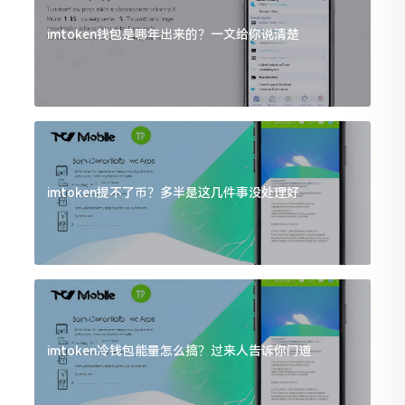
imtoken钱包是哪年出来的？一文给你说清楚
imtoken提不了币？多半是这几件事没处理好
imtoken冷钱包能量怎么搞？过来人告诉你门道