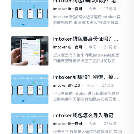
imtoken钱包0确认咋办？老手
持。
教你几招快速解决
imtoken唯一官网
⋅
今天
⋅
17 阅读
imtoken钱包0确认近来运用imtoken实
施转账操作,瞅见那“0确认”停滞于屏幕之
上,内心着实颇为不是个滋味儿。此玩意
儿恰似前往银行进行排队,前方之人众多,
imtoken钱包要身份证吗？别
你仅有干巴巴等待其一途。
慌，看完这篇就懂了
imtoken唯一官网
⋅
今天
⋅
21 阅读
近来老是有人跑来问我,imtoken钱包是
否非要把身份证绑定了之后才可以使用
呢?起初阶段我也着实感到极为纳闷,随后
历经一番认真细致地琢磨，最终算是搞
imtoken到账慢？别慌，搞懂
清楚了
这几点比啥都强
imtoken钱包2.0
⋅
今天
⋅
27 阅读
平日里借助imtoken进行转账操作,偶尔
之时钱会半天都没有动静,内心着实是挺
着急的。实际上这东西到账的快慢情况,
真的并非是它独自就能决定的。区块链
imtoken钱包怎么导入助记
这个东西呢
词？手把手教你找回资产
imtoken唯一官网
⋅
今天
⋅
27 阅读
近些日子,好多友人通过私信联系我,言说i