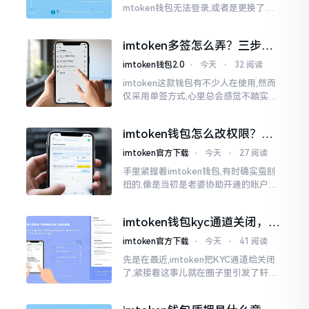
mtoken钱包无法登录,或者是更换了手
机后,资产寻觅不到,急得如同热锅之上的
蚂蚁一般。实际上
imtoken多签怎么弄？三步搞
定，资产更安全
imtoken钱包2.0
⋅
今天
⋅
32 阅读
imtoken这款钱包有不少人在使用,然而
仅采用单签方式,心里总会感觉不踏实。
要是手机不慎丢失、私钥意外泄露,那就
真如同处于全然暴露状态了。多签实际
imtoken钱包怎么改权限？老
上就是给资产增添一道保障
用户手把手教你换主人
imtoken官方下载
⋅
今天
⋅
27 阅读
手里紧握着imtoken钱包,有时确实蛮别
扭的,像是当初是老婆协助开通的账户呢,
如今想要自行掌控权力,又或者公司账户
打算更换法定代表人
imtoken钱包kyc通道关闭，你
的资产咋办？
imtoken官方下载
⋅
今天
⋅
41 阅读
先是在最近,imtoken把KYC通道给关闭
了,紧接着这事儿就在圈子里引发了轩然
大波。一大批人的第一反应是全然懵掉,
心里想着钱包它还能不能继续使用?