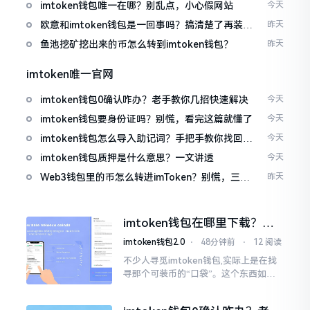
imtoken钱包唯一在哪？别乱点，小心假网站
今天
欧意和imtoken钱包是一回事吗？搞清楚了再装钱
昨天
包
鱼池挖矿挖出来的币怎么转到imtoken钱包？
昨天
imtoken唯一官网
imtoken钱包0确认咋办？老手教你几招快速解决
今天
imtoken钱包要身份证吗？别慌，看完这篇就懂了
今天
imtoken钱包怎么导入助记词？手把手教你找回资
今天
产
imtoken钱包质押是什么意思？一文讲透
今天
Web3钱包里的币怎么转进imToken？别慌，三步
昨天
搞定
imtoken钱包在哪里下载？老
手教你几招避坑
imtoken钱包2.0
⋅
48分钟前
⋅
12 阅读
不少人寻觅imtoken钱包,实际上是在找
寻那个可装币的“口袋”。这个东西如今
称作imToken,是个老资历的钱包,对以太
坊、比特币以及各类链上的代币予以支