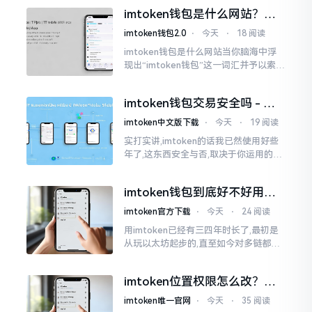
些日子碰到了这样的事,当他满心忐忑地
imtoken钱包是什么网站？一
打开钱包查看时
文说清楚这玩意
imtoken钱包2.0
⋅
今天
⋅
18 阅读
imtoken钱包是什么网站当你脑海中浮
现出“imtoken钱包”这一词汇并予以索求
之时,内心所想往往不外乎“此物究竟是何
种平台”。事实上,初次听闻imtoken之际,
imtoken钱包交易安全吗 - 老
我也曾短暂错愕
用户的一些心里话
imtoken中文版下载
⋅
今天
⋅
19 阅读
实打实讲,imtoken的话我已然使用好些
年了,这东西安全与否,取决于你运用的方
式。钱包自身不存在问题,然而众多人之
所以失败,在于贪图便宜以及偷懒。我目
imtoken钱包到底好不好用？
睹过非常多的人
老玩家说说真实体验
imtoken官方下载
⋅
今天
⋅
24 阅读
用imtoken已经有三四年时长了,最初是
从玩以太坊起步的,直至如今对多链都有
涉及,也可算是个老使用者了,讲真，imto
ken这玩意儿就好像一个数字钱袋子
imtoken位置权限怎么改？手
把手教你搞定
imtoken唯一官网
⋅
今天
⋅
35 阅读