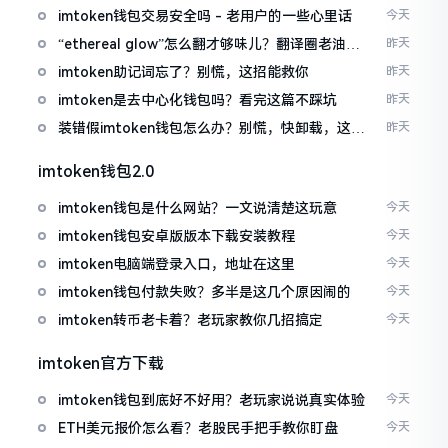
imtoken钱包交易安全吗 - 老用户的一些心里话
今天
“ethereal glow”怎么翻才够味儿？翻译圈老油条
昨天
的私房话
imtoken助记词忘了？别慌，这招能救你
昨天
imtoken是去中心化钱包吗？看完这篇不踩坑
昨天
装错假imtoken钱包怎么办？别慌，快卸载，这几
昨天
招能救急
imtoken钱包2.0
imtoken钱包是什么网站？一文说清楚这玩意
今天
imtoken钱包安卓版版本下载安装教程
今天
imtoken电脑端登录入口，地址在这里
今天
imtoken钱包付款失败？多半是这几个原因闹的
今天
imtoken转币老卡着？老玩家教你几招搞定
今天
imtoken官方下载
imtoken钱包到底好不好用？老玩家说说真实体验
今天
ETH美元报价怎么看？老股民手把手教你盯盘
今天