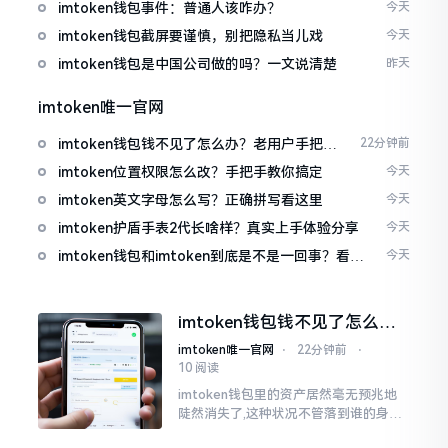
imtoken钱包事件：普通人该咋办？
今天
imtoken钱包截屏要谨慎，别把隐私当儿戏
今天
imtoken钱包是中国公司做的吗？一文说清楚
昨天
imtoken唯一官网
imtoken钱包钱不见了怎么办？老用户手把手
22分钟前
教你找回
imtoken位置权限怎么改？手把手教你搞定
今天
imtoken英文字母怎么写？正确拼写看这里
今天
imtoken护盾手表2代长啥样？真实上手体验分享
今天
imtoken钱包和imtoken到底是不是一回事？看完
今天
就懂了
imtoken钱包钱不见了怎么
办？老用户手把手教你找回
imtoken唯一官网
⋅
22分钟前
⋅
10 阅读
imtoken钱包里的资产居然毫无预兆地
陡然消失了,这种状况不管落到谁的身上,
只怕都会心急如焚。我有个朋友就在前