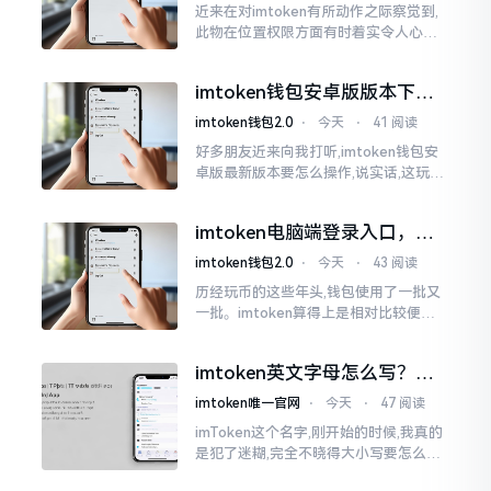
近来在对imtoken有所动作之际察觉到,
此物在位置权限方面有时着实令人心生
烦闷之感。开启app之际提示定位出现故
障情况,致使我呈现出一脸茫然不知所措
imtoken钱包安卓版版本下载
的模样
安装教程
imtoken钱包2.0
⋅
今天
⋅
41 阅读
好多朋友近来向我打听,imtoken钱包安
卓版最新版本要怎么操作,说实话,这玩意
儿要是熟练掌握了,还挺方便的。我用它
都快两年了,从1.8版本一直跟到现在的2.
imtoken电脑端登录入口，地
0版本
址在这里
imtoken钱包2.0
⋅
今天
⋅
43 阅读
历经玩币的这些年头,钱包使用了一批又
一批。imtoken算得上是相对比较便于
使用的，在手机上运用起来没有问题,然
而有时想要就着大屏幕瞧瞧资产状况,那
imtoken英文字母怎么写？正
就得去寻觅电脑端的入口。
确拼写看这里
imtoken唯一官网
⋅
今天
⋅
47 阅读
imToken这个名字,刚开始的时候,我真的
是犯了迷糊,完全不晓得大小写要怎么去
处置。在网络上搜寻了一阵后,发觉各种