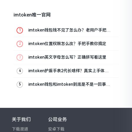
imtoken唯一官网
imtoken钱包钱不见了怎么办？老用户手把手
教你找回
imtoken位置权限怎么改？手把手教你搞定
imtoken英文字母怎么写？正确拼写看这里
imtoken护盾手表2代长啥样？真实上手体验
分享
imtoken钱包和imtoken到底是不是一回事？
看完就懂了
关于我们
公司业务
下载渠道
安卓下载