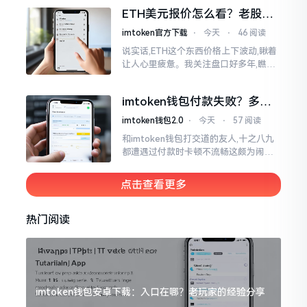
各样的写法都有,有的写成IMTOKEN
ETH美元报价怎么看？老股民
手把手教你盯盘
imtoken官方下载
⋅
今天
⋅
46 阅读
说实话,ETH这个东西价格上下波动,瞅着
让人心里疲惫。我关注盘口好多年,瞧见
好多人询问“eth美元报价”,实际上重点并
非价格自身,而是你怎样去看待、如何做
imtoken钱包付款失败？多半
判断。
是这几个原因闹的
imtoken钱包2.0
⋅
今天
⋅
57 阅读
和imtoken钱包打交道的友人,十之八九
都遭遇过付款时卡顿不流畅这颇为闹心
的状况。转账持续许久毫无反应,亦或是
直接弹出红色字体显示报错,情形令人焦
点击查看更多
急得连连跺脚。实际上讲
热门阅读
imtoken钱包安卓下载：入口在哪？老玩家的经验分享