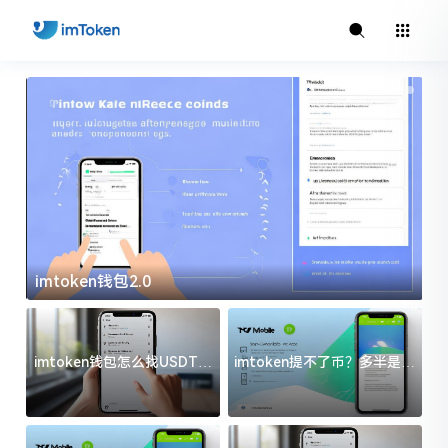
imtoken钱包2.0
i
imtoken钱包怎么找USDT地
imtoken提不了币？多半是这
址？三步搞定不踩坑
几件事没处理好