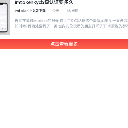
imtokenkycb级认证要多久
imtoken中文版下载
⋅
今天
⋅
48 阅读
近期在捣鼓imtoken的时候,遇上了KYC认证这个事情,心里头一直
长时间?我四处查找了一番,也向几位玩币的朋友打听了下,大家说的都
点击查看更多