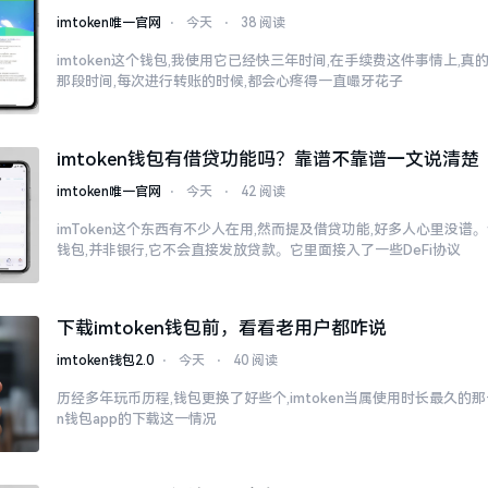
imtoken唯一官网
⋅
今天
⋅
38 阅读
imtoken这个钱包,我使用它已经快三年时间,在手续费这件事情上,
那段时间,每次进行转账的时候,都会心疼得一直嘬牙花子
imtoken钱包有借贷功能吗？靠谱不靠谱一文说清楚
imtoken唯一官网
⋅
今天
⋅
42 阅读
imToken这个东西有不少人在用,然而提及借贷功能,好多人心里没谱。说
钱包,并非银行,它不会直接发放贷款。它里面接入了一些DeFi协议
下载imtoken钱包前，看看老用户都咋说
imtoken钱包2.0
⋅
今天
⋅
40 阅读
历经多年玩币历程,钱包更换了好些个,imtoken当属使用时长最久的那一
n钱包app的下载这一情况