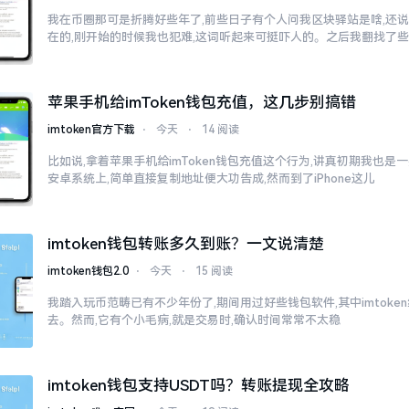
我在币圈那可是折腾好些年了,前些日子有个人问我区块驿站是啥,还说
在的,刚开始的时候我也犯难,这词听起来可挺吓人的。之后我翻找了
苹果手机给imToken钱包充值，这几步别搞错
imtoken官方下载
⋅
今天
⋅
14 阅读
比如说,拿着苹果手机给imToken钱包充值这个行为,讲真初期我也是
安卓系统上,简单直接复制地址便大功告成,然而到了iPhone这儿
imtoken钱包转账多久到账？一文说清楚
imtoken钱包2.0
⋅
今天
⋅
15 阅读
我踏入玩币范畴已有不少年份了,期间用过好些钱包软件,其中imtok
去。然而,它有个小毛病,就是交易时,确认时间常常不太稳
imtoken钱包支持USDT吗？转账提现全攻略