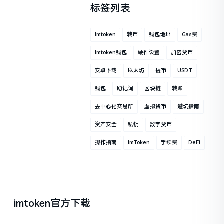
标签列表
Imtoken
转币
钱包地址
Gas费
Imtoken钱包
硬件设置
加密货币
安卓下载
以太坊
提币
USDT
钱包
助记词
区块链
转账
去中心化交易所
虚拟货币
避坑指南
资产安全
私钥
数字货币
操作指南
ImToken
手续费
DeFi
imtoken官方下载