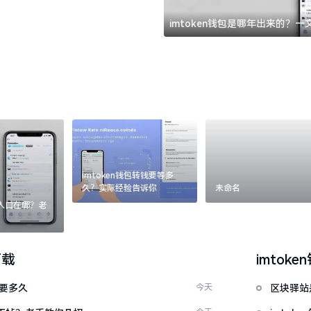
imtoken钱包是哪年出来的？
imtoken钱包转钱要等多
久？实际经验告诉你
未命名
：入口在哪？老
下载
imtoke
证要多久
今天
区块驿站