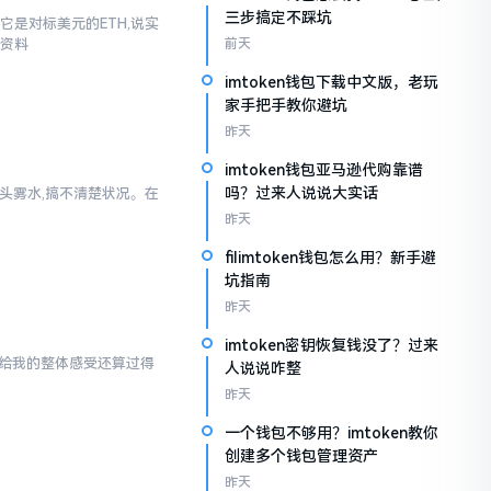
三步搞定不踩坑
它是对标美元的ETH,说实
些资料
前天
imtoken钱包下载中文版，老玩
家手把手教你避坑
昨天
imtoken钱包亚马逊代购靠谱
吗？过来人说说大实话
一头雾水,搞不清楚状况。在
昨天
filimtoken钱包怎么用？新手避
坑指南
昨天
imtoken密钥恢复钱没了？过来
en给我的整体感受还算过得
人说说咋整
昨天
一个钱包不够用？imtoken教你
创建多个钱包管理资产
昨天