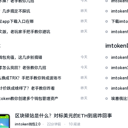
示关不掉？老手教你几招
今天
imto
去？几步搞定不踩坑
昨天
imto
网址app下载入口在哪
昨天
下载im
载中文版，老玩家手把手教你避坑
昨天
imtok
载
imtok
en钱包充值，这几步别搞错
今天
imtok
产为零怎么找回？老张教你几招
今天
imto
T怎么换成TRX？手把手教你转成波场币
昨天
imto
元计价跌成啥样了？老手教你咋看
昨天
imto
token教你创建多个钱包管理资产
昨天
埃塞俄比
区块驿站是什么？对标美元的ETH到底咋回事
imtoken钱包2.0
⋅
22分钟前
⋅
10 阅读