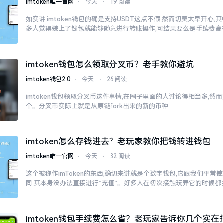
imtoken唯一官网
⋅
今天
⋅
19 阅读
如实讲,imtoken钱包的确是支持USDT这点不假,然而切莫太早开心
多人觉得装上了钱包就能够随意进行转账操作,可结果要么是手续费高
imtoken钱包怎么领取分叉币？老手教你避坑
imtoken钱包2.0
⋅
今天
⋅
26 阅读
imtoken钱包领取分叉币这件事情,在圈子里面的人讨论得相当多,
个。分叉币实际上就是从原链fork出来的新的币种
imtoken怎么存钱进去？老玩家教你把钱转进钱包
imtoken唯一官网
⋅
今天
⋅
32 阅读
这个被称作imToken的东西,确切来讲就是个数字钱包,它跟我们平
同,其本身没办法直接进行“充值”。好多人在初次接触玩弄它的时候都
imtoken钱包手续费怎么省？老玩家告诉你几个实在