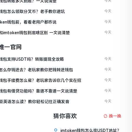
ken钱包转账多久到账？一文说清楚
今天
ken钱包怎么领取分叉币？老手教你避坑
今天
token钱包前，看看老用户都咋说
今天
en和imtoken钱包到底啥区别 一文说清楚
今天
en唯一官网
en钱包支持USDT吗？转账提现全攻略
今天
ken怎么存钱进去？老玩家教你把钱转进钱包
今天
ken钱包手续费怎么省？老玩家告诉你几个实在招
今天
ken钱包有借贷功能吗？靠谱不靠谱一文说清楚
今天
亚英语怎么读？教你轻松记住正确发音
今天
猜你喜欢
换一换
imtoken钱包怎么找USDT地址？