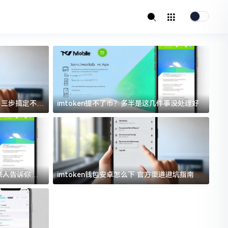
址？三步搞定不踩
imtoken提不了币？多半是这几件事没处理好
i
过来人告诉你门
imtoken钱包安卓怎么下 官方渠道避坑指南