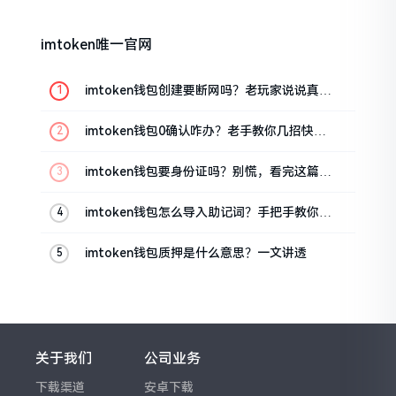
imtoken唯一官网
imtoken钱包创建要断网吗？老玩家说说真实
情况
imtoken钱包0确认咋办？老手教你几招快速
解决
imtoken钱包要身份证吗？别慌，看完这篇就
懂了
imtoken钱包怎么导入助记词？手把手教你找
回资产
imtoken钱包质押是什么意思？一文讲透
关于我们
公司业务
下载渠道
安卓下载