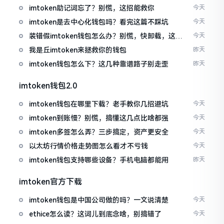
imtoken助记词忘了？别慌，这招能救你
今天
imtoken是去中心化钱包吗？看完这篇不踩坑
今天
装错假imtoken钱包怎么办？别慌，快卸载，这几
今天
招能救急
我是丘imtoken来拯救你的钱包
昨天
imtoken钱包怎么下？这几种靠谱路子别走歪
昨天
imtoken钱包2.0
imtoken钱包在哪里下载？老手教你几招避坑
今天
imtoken到账慢？别慌，搞懂这几点比啥都强
今天
imtoken多签怎么弄？三步搞定，资产更安全
今天
以太坊行情价格走势图怎么看才不亏钱
今天
imtoken钱包支持哪些设备？手机电脑都能用
昨天
imtoken官方下载
imtoken钱包是中国公司做的吗？一文说清楚
今天
ethice怎么读？这词儿到底念啥，别搞错了
今天