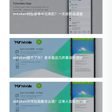
imtoken钱包是哪年出来的？一文给你说清楚
imtoken提不了币？多半是这几件事没处理好
imtoken冷钱包能量怎么搞？过来人告诉你门道