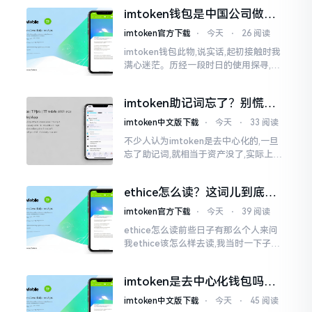
夸张了。断网创建主要是为了防范中间
imtoken钱包是中国公司做的
人攻击
吗？一文说清楚
imtoken官方下载
⋅
今天
⋅
26 阅读
imtoken钱包此物,说实话,起初接触时我
满心迷茫。历经一段时日的使用探寻,我
才渐渐揭开其面纱,明晰其实际状况。原
来,这款钱包乃中国团队打造,其创始人为
imtoken助记词忘了？别慌，
李鹏
这招能救你
imtoken中文版下载
⋅
今天
⋅
33 阅读
不少人认为imtoken是去中心化的,一旦
忘了助记词,就相当于资产没了,实际上这
笔账不能如此来算,重点在于你的设备是
否还存在。假设你的手机没丢,且一直处
ethice怎么读？这词儿到底念
于网络连接状态
啥，别搞错了
imtoken官方下载
⋅
今天
⋅
39 阅读
ethice怎么读前些日子有那么个人来问
我ethice该怎么样去读,我当时一下子就
愣住了,卡在那儿说不出话来。这个词瞅
着模样感觉像是ethics（伦理学）,不过
imtoken是去中心化钱包吗？
呢拼写方面却少了一个字母
看完这篇不踩坑
imtoken中文版下载
⋅
今天
⋅
45 阅读