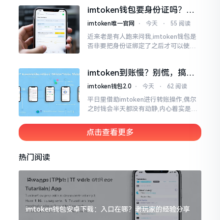
儿恰似前往银行进行排队,前方之人众多,
imtoken钱包要身份证吗？别
你仅有干巴巴等待其一途。
慌，看完这篇就懂了
imtoken唯一官网
⋅
今天
⋅
55 阅读
近来老是有人跑来问我,imtoken钱包是
否非要把身份证绑定了之后才可以使用
呢?起初阶段我也着实感到极为纳闷,随后
历经一番认真细致地琢磨，最终算是搞
imtoken到账慢？别慌，搞懂
清楚了
这几点比啥都强
imtoken钱包2.0
⋅
今天
⋅
62 阅读
平日里借助imtoken进行转账操作,偶尔
之时钱会半天都没有动静,内心着实是挺
着急的。实际上这东西到账的快慢情况,
真的并非是它独自就能决定的。区块链
点击查看更多
这个东西呢
热门阅读
imtoken钱包安卓下载：入口在哪？老玩家的经验分享