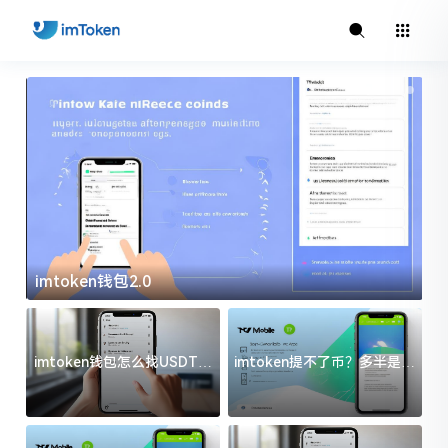
imtoken钱包2.0
i
imtoken钱包怎么找USDT地
imtoken提不了币？多半是这
址？三步搞定不踩坑
几件事没处理好