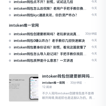
imtoken钱包点不开？别慌，试试这几招
今天
imtoken钱包怎么改权限？老用户手把手教你换主
今天
人
imtoken钱包kyc通道关闭，你的资产咋办？
今天
imtoken唯一官网
imtoken钱包创建要断网吗？老玩家说说真实
30分钟前
情况
imtoken钱包0确认咋办？老手教你几招快速解决
今天
imtoken钱包要身份证吗？别慌，看完这篇就懂了
今天
imtoken钱包怎么导入助记词？手把手教你找回资
今天
产
imtoken钱包质押是什么意思？一文讲透
今天
imtoken钱包创建要断网吗？
老玩家说说真实情况
imtoken唯一官网
⋅
30分钟前
⋅
12 阅读
不少人询问imtoken创建钱包是不是得
断开网络,我起初也是这般认为的。而后
使用了好些年才发觉,此种说法略微有些