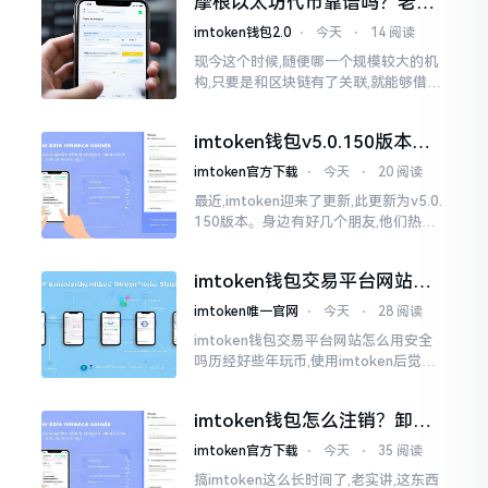
摩根以太坊代币靠谱吗？老股
民说几句掏心话
imtoken钱包2.0
⋅
今天
⋅
14 阅读
现今这个时候,随便哪一个规模较大的机
构,只要是和区块链有了关联,就能够借着
势头炒作出来一波行情。摩根这个名称
一旦出现
imtoken钱包v5.0.150版本实
测：这更新到底值不值得升
imtoken官方下载
⋅
今天
⋅
20 阅读
最近,imtoken迎来了更新,此更新为v5.0.
150版本。身边有好几个朋友,他们热衷
于玩币,都纷纷询问这一版本到底怎样。
说实话,此次版本改动幅度不算大
imtoken钱包交易平台网站怎
么用？安全吗？一文讲清真实
imtoken唯一官网
⋅
今天
⋅
28 阅读
功能
imtoken钱包交易平台网站怎么用安全
吗历经好些年玩币,使用imtoken后觉得
还算可以,然而也存在他人批评它有时卡
顿得让人受不了。实际上,此钱包自身并
imtoken钱包怎么注销？卸载
非交易平台
后你的资产还在吗
imtoken官方下载
⋅
今天
⋅
35 阅读
搞imtoken这么长时间了,老实讲,这东西