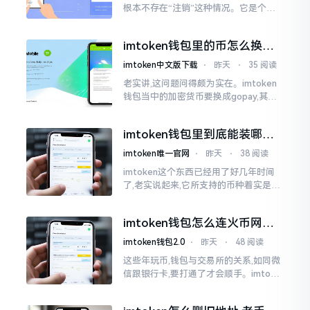
根本不存在“注销”这种情况。它是个去
中心化的钱包,私钥助记词全都在你自己
手中握着,服务器那边根本不存储你的物
imtoken钱包里的币怎么换成
件。你想要注销?
gopay？老哥手把手教你
imtoken中文版下载
⋅
昨天
⋅
35 阅读
老实讲,这问题问得颇为实在。imtoken
钱包当中的加密货币要换成gopay,其间
的确得绕几个弯子,不过也并非是什么难
事。我先前也被这问题折腾得相当够呛
imtoken钱包里到底能装哪些
币？一文讲清楚
imtoken唯一官网
⋅
昨天
⋅
38 阅读
imtoken这个东西已经用了好几年时间
了,老实说起来,它所支持的币种着实是非
常多的,可不是什么币种都能够进行存储
的。好多人初次使用这个钱包,一打开看
imtoken钱包怎么连火币网？
到各种币种布满屏幕后
老玩家手把手教你
imtoken钱包2.0
⋅
昨天
⋅
48 阅读
这些年玩币,钱包与交易所的关系,如同微
信跟银行卡,要打通了才会顺手。imtoke
n与火币网这两样东西,好多人傻傻区分得
不清晰。简而言之,imtoken是属于你的