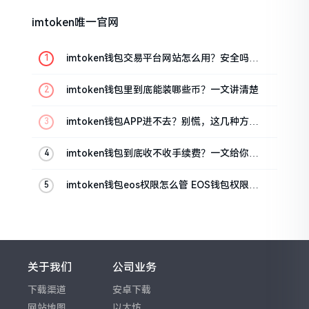
imtoken唯一官网
imtoken钱包交易平台网站怎么用？安全吗？
一文讲清真实功能
imtoken钱包里到底能装哪些币？一文讲清楚
imtoken钱包APP进不去？别慌，这几种方法
帮你快速解决
imtoken钱包到底收不收手续费？一文给你说
清楚
imtoken钱包eos权限怎么管 EOS钱包权限设
置方法
关于我们
公司业务
下载渠道
安卓下载
网站地图
以太坊