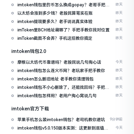
imtoken钱包里的币怎么换成gopay？老哥手把手
昨天
教你
以太坊会涨到多少钱？老股民算笔实在账
昨天
imtoken提现要多久？老手说说真实体验
昨天
imToken里BCH地址藏哪了？手把手教你找对位置
昨天
imToken截图不会弄？手机这招教你搞定
昨天
imtoken钱包2.0
摩根以太坊代币靠谱吗？老股民说几句掏心话
今天
imtoken钱包怎么连火币网？老玩家手把手教你
昨天
imtoken怎么删旧地址 老手教你清理钱包
昨天
imtoken钱包不小心删除了，还能找回吗？手把手
昨天
教你恢复
imtoken钱包怎样用？老用户掏心窝说几句
昨天
imtoken官方下载
苹果手机怎么装imtoken钱包？老司机教你避坑
9分钟前
imtoken钱包v5.0.150版本实测：这更新到底值不
今天