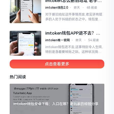
imtoken怎么删旧地址 老手教
钱包
你清理钱包
imtoken钱包2.0
⋅
昨天
⋅
48 阅读
对于删旧地址这件事情而言,老实讲有挺
多的人处于纠结的状态之中。钱包里面
地址数量增多之后看着会显得杂乱无章,
其中有些地址还是以往胡乱填写而成的,
imtoken钱包APP进不去？别
放置在那里会占据一定的空间。
慌，这几种方法帮你快速解决
imtoken唯一官网
⋅
昨天
⋅
54 阅读
imtoken钱包进不去,这事特别令人生烦,
特别是急着要转账之际。这种状况我遭
遇过好多回,费了好大劲最终才弄好。实
际上大多情形并非是什么严重问题
点击查看更多
热门阅读
imtoken钱包安卓下载：入口在哪？老玩家的经验分享