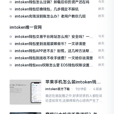
值得升
imtoken钱包怎么注销？卸载后你的资产还在吗
今天
imtoken钱包切换钱包，几步搞定不踩坑
昨天
imtoken充钱没到账怎么办？老用户教你几招
昨天
imtoken唯一官网
imtoken钱包交易平台网站怎么用？安全吗？一文
今天
讲清真实功能
imtoken钱包里到底能装哪些币？一文讲清楚
昨天
imtoken钱包APP进不去？别慌，这几种方法帮你
昨天
快速解决
imtoken钱包到底收不收手续费？一文给你说清楚
昨天
imtoken钱包eos权限怎么管 EOS钱包权限设置方
昨天
法
苹果手机怎么装imtoken钱
包？老司机教你避坑
imtoken官方下载
⋅
9分钟前
⋅
4 阅读
最近在朋友圈之中,好多好多的人都在谈
论虚拟货币,这使得我内心进而产生了心
动之感,但经历了足足两天的折腾之后方
才发觉