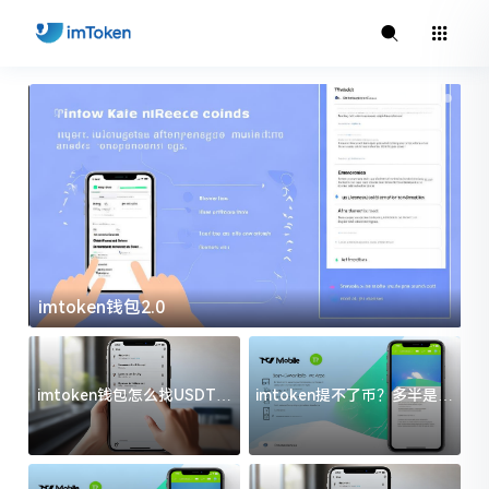
imtoken钱包2.0
i
imtoken钱包怎么找USDT地
imtoken提不了币？多半是这
址？三步搞定不踩坑
几件事没处理好