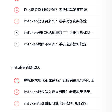
把手教你
以太坊会涨到多少钱？老股民算笔实在账
imtoken提现要多久？老手说说真实体验
imToken里BCH地址藏哪了？手把手教你找对
位置
imToken截图不会弄？手机这招教你搞定
imtoken钱包2.0
摩根以太坊代币靠谱吗？老股民说几句掏心话
imtoken钱包怎么连火币网？老玩家手把手教
你
imtoken怎么删旧地址 老手教你清理钱包