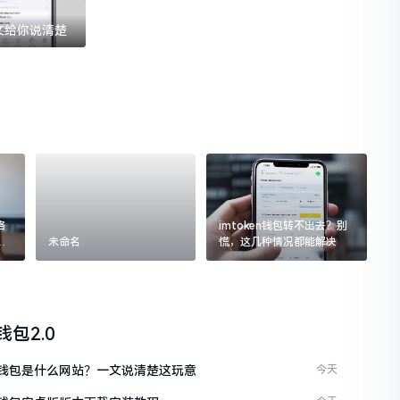
一文给你说清楚
格
imtoken钱包转不出去？别
追
未命名
慌，这几种情况都能解决
n钱包2.0
ken钱包是什么网站？一文说清楚这玩意
今天