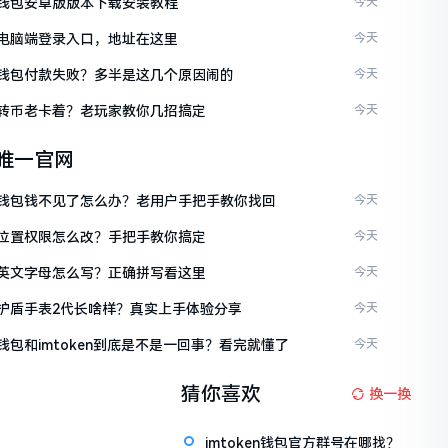
ken钱包安卓版版本下载安装教程
今天
ken电脑端登录入口，地址在这里
今天
ken钱包付款失败？多半是这几个原因闹的
今天
ken转币老卡着？老玩家教你几招搞定
今天
en唯一官网
ken钱包钱不见了怎么办？老用户手把手教你找回
今天
ken位置权限怎么改？手把手教你搞定
今天
ken英文字母怎么写？正确拼写看这里
今天
ken护盾手表2代长啥样？真实上手体验分享
今天
en钱包和imtoken到底是不是一回事？看完就懂了
今天
猜你喜欢
换一换
imtoken钱包官方群号在哪找？