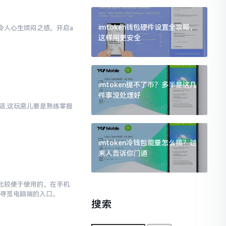
imtoken钱包硬件设置全攻略，
实令人心生烦闷之感。开启a
这样用更安全
样
imtoken提不了币？多半是这几
件事没处理好
实话,这玩意儿要是熟练掌握
imtoken冷钱包能量怎么搞？过
来人告诉你门道
对比较便于使用的，在手机
去寻觅电脑端的入口。
搜索