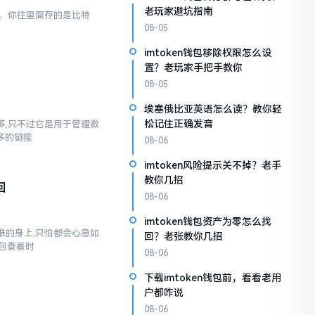
老玩家避坑指南
一样。你往里面存的是比特
08-05
imtoken钱包移除权限怎么设
置？老玩家手把手教你
08-05
埃塞俄比亚英语怎么读？教你轻
松记住正确发音
不多,只不过它是用于管理数
多多的链接
08-06
imtoken风险提示关不掉？老手
教你几招
回
08-06
imtoken钱包资产为零怎么找
到谁的身上,只怕都会心急如
回？老张教你几招
包查看时
08-06
下载imtoken钱包前，看看老用
户都咋说
08-06