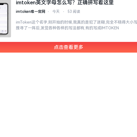
imtoken英文字母怎么写？正确拼写看这里
imtoken唯一官网
⋅
今天
⋅
53 阅读
imToken这个名字,刚开始的时候,我真的是犯了迷糊,完全不晓得大
搜寻了一阵后,发觉各种各样的写法都有,有的写成IMTOKEN
点击查看更多