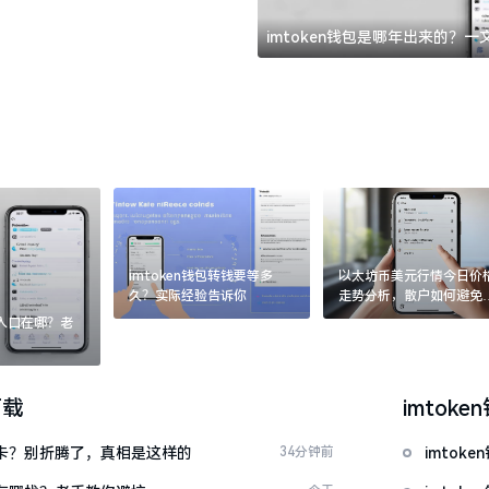
imtoken钱包是哪年出来的？
imtoken钱包转钱要等多
以太坊币美元行情今日价
久？实际经验告诉你
走势分析，散户如何避免
涨杀跌被套牢
：入口在哪？老
下载
imtoke
银行卡？别折腾了，真相是这样的
34分钟前
imto