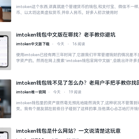
imtoken这个东西,讲真就是个管理货币的钱包,和支付宝、微信不
币、以太坊这类虚拟货币,并非人民币。好多人初次使用时
imtoken钱包中文版在哪找？老手教你避坑
imtoken中文版下载
⋅
今天
⋅
16 阅读
使用imtoken已经有两三年时间了,它跟我们平常管理钱财的情况差
字资产的。然而在网上搜索“imtoken钱包官网中文版”,会跳出许许
imtoken钱包钱不见了怎么办？老用户手把手教你找
imtoken唯一官网
⋅
今天
⋅
19 阅读
imtoken钱包里的资产居然毫无预兆地陡然消失了,这种状况不管落
焚。我有个朋友就在前些日子碰到了这样的事,当他满心忐忑地打开钱
imtoken钱包是什么网站？一文说清楚这玩意