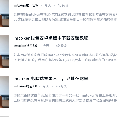
imtoken唯一官网
⋅
今天
⋅
43 阅读
近来在对imtoken有所动作之际察觉到,此物在位置权限方面有时着
pp之际提示定位出现故障情况,致使我呈现出一脸茫然不知所措的模
imtoken钱包安卓版版本下载安装教程
imtoken钱包2.0
⋅
今天
⋅
49 阅读
好多朋友近来向我打听,imtoken钱包安卓版最新版本要怎么操作,说
了,还挺方便的。我用它都快两年了,从1.8版本一直跟到现在的2.0版本
imtoken电脑端登录入口，地址在这里
imtoken钱包2.0
⋅
今天
⋅
48 阅读
历经玩币的这些年头,钱包使用了一批又一批。imtoken算得上是相
上运用起来没有问题,然而有时想要就着大屏幕瞧瞧资产状况,那就得