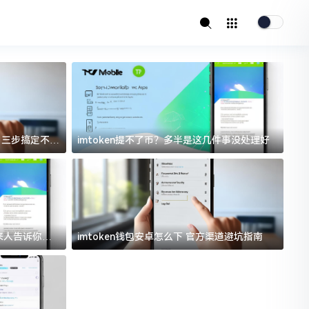
址？三步搞定不踩
imtoken提不了币？多半是这几件事没处理好
i
过来人告诉你门
imtoken钱包安卓怎么下 官方渠道避坑指南