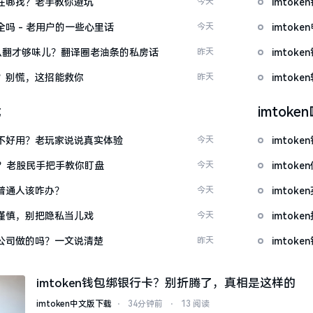
文版在哪找？老手教你避坑
今天
imto
安全吗 - 老用户的一些心里话
今天
imto
ow”怎么翻才够味儿？翻译圈老油条的私房话
昨天
imto
忘了？别慌，这招能救你
昨天
imto
载
imtok
底好不好用？老玩家说说真实体验
今天
imto
看？老股民手把手教你盯盘
今天
imto
：普通人该咋办？
今天
imto
屏要谨慎，别把隐私当儿戏
今天
imto
中国公司做的吗？一文说清楚
昨天
imtok
imtoken钱包绑银行卡？别折腾了，真相是这样的
imtoken中文版下载
⋅
34分钟前
⋅
13 阅读