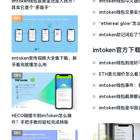
imtoken钱包中
imtoken钱包是美金还是人民币？
其实它是个“多面手”
imtoken钱包交易
TOP3
“ethereal gl
imtoken助记词
imtoken官方下
imtoken宣传视频大全集下载，新
imtoken钱包到
手看完就懂怎么用
ETH美元报价怎么
TOP4
imtoken钱包事件
imtoken钱包截
imtoken钱包是
HECO链提币到imToken怎么操
作？手把手教你轻松完成转账
TOP5