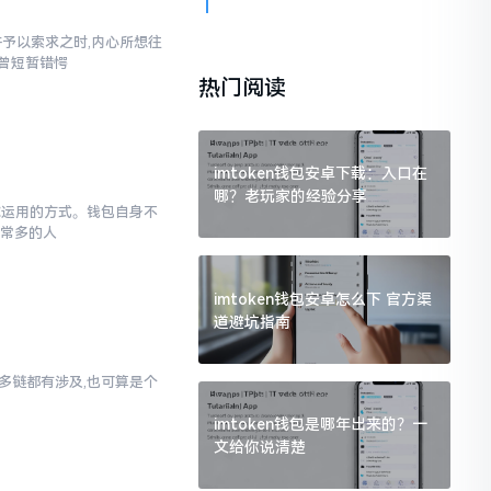
汇并予以索求之时,内心所想往
也曾短暂错愕
热门阅读
imtoken钱包安卓下载：入口在
哪？老玩家的经验分享
于你运用的方式。钱包自身不
非常多的人
imtoken钱包安卓怎么下 官方渠
道避坑指南
对多链都有涉及,也可算是个
imtoken钱包是哪年出来的？一
文给你说清楚