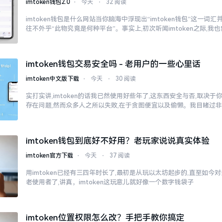
imtoken钱包2.0
⋅
今天
⋅
32 阅读
imtoken钱包是什么网站当你脑海中浮现出“imtoken钱包”这一词
往不外乎“此物究竟是何种平台”。事实上,初次听闻imtoken之际,我
imtoken钱包交易安全吗 - 老用户的一些心里话
imtoken中文版下载
⋅
今天
⋅
30 阅读
实打实讲,imtoken的话我已然使用好些年了,这东西安全与否,取决
存在问题,然而众多人之所以失败,在于贪图便宜以及偷懒。我目睹过
imtoken钱包到底好不好用？老玩家说说真实体验
imtoken官方下载
⋅
今天
⋅
37 阅读
用imtoken已经有三四年时长了,最初是从玩以太坊起步的,直至如今
老使用者了,讲真，imtoken这玩意儿就好像一个数字钱袋子
imtoken位置权限怎么改？手把手教你搞定