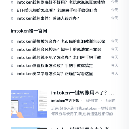
imtoken钱包到底好不好用？老玩家说说真实体验
今天
ETH美元报价怎么看？老股民手把手教你盯盘
今天
imtoken钱包事件：普通人该咋办？
今天
imtoken唯一官网
imtoken链接被怎么办？老币民的血泪教训告诉你
今天
imtoken钱包会风控吗？知乎上的说法靠不靠谱，
今天
老币民告诉你
imtoken钱包钱不见了怎么办？老用户手把手教你
今天
找回
imtoken位置权限怎么改？手把手教你搞定
今天
imtoken英文字母怎么写？正确拼写看这里
今天
imtoken一键转账用不了？别
慌，这几个办法试试
imtoken官方下载
⋅
8分钟前
⋅
6 阅读
近来,好多人询问我,imtoken一键转账为
何没办法使用了,我,也曾遭遇过相似的状
况,一番折腾之后才弄清楚。实际上,这个
问题颇为常见的,多数情形下并非是软件