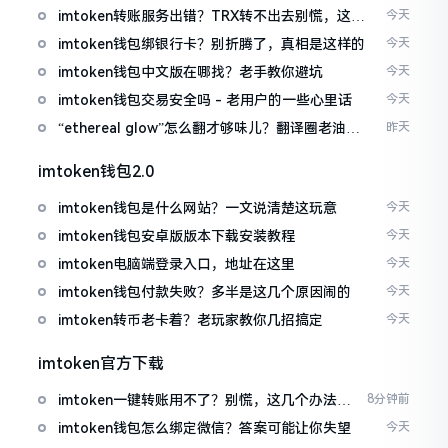
imtoken转账服务出错？TRX转不出去别慌，这几
今天
招试试
imtoken钱包绑银行卡？别折腾了，真相是这样的
今天
imtoken钱包中文版在哪找？老手教你避坑
今天
imtoken钱包交易安全吗 - 老用户的一些心里话
今天
“ethereal glow”怎么翻才够味儿？翻译圈老油条
昨天
的私房话
imtoken钱包2.0
imtoken钱包是什么网站？一文说清楚这玩意
今天
imtoken钱包安卓版版本下载安装教程
今天
imtoken电脑端登录入口，地址在这里
今天
imtoken钱包付款失败？多半是这几个原因闹的
今天
imtoken转币老卡着？老玩家教你几招搞定
今天
imtoken官方下载
imtoken一键转账用不了？别慌，这几个办法试
8分钟前
试
imtoken钱包怎么绑定微信？答案可能让你失望
今天