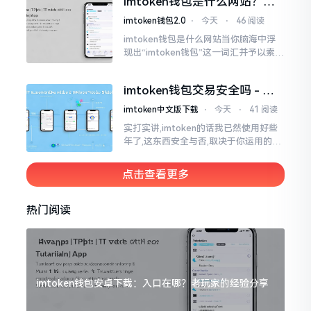
imtoken钱包是什么网站？一
打开钱包查看时
文说清楚这玩意
imtoken钱包2.0
⋅
今天
⋅
46 阅读
imtoken钱包是什么网站当你脑海中浮
现出“imtoken钱包”这一词汇并予以索求
之时,内心所想往往不外乎“此物究竟是何
种平台”。事实上,初次听闻imtoken之际,
imtoken钱包交易安全吗 - 老
我也曾短暂错愕
用户的一些心里话
imtoken中文版下载
⋅
今天
⋅
41 阅读
实打实讲,imtoken的话我已然使用好些
年了,这东西安全与否,取决于你运用的方
式。钱包自身不存在问题,然而众多人之
所以失败,在于贪图便宜以及偷懒。我目
点击查看更多
睹过非常多的人
热门阅读
imtoken钱包安卓下载：入口在哪？老玩家的经验分享