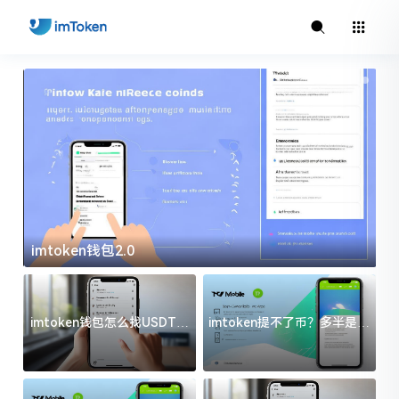
imtoken钱包2.0
i
imtoken钱包怎么找USDT地
imtoken提不了币？多半是这
址？三步搞定不踩坑
几件事没处理好