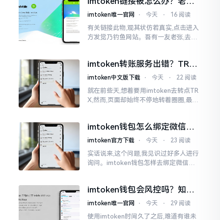
imtoken链接被怎么办？老币
出了故障
民的血泪教训告诉你
imtoken唯一官网
⋅
今天
⋅
16 阅读
有关链接此物,观其状仿若真实,点击进入
方发觉乃钓鱼网站。吾有一友老张,去年
便是如此遭致损失,助记词一旦泄露,钱包
内之USDT刹那间被转账清空。此事态
imtoken转账服务出错？TRX
转不出去别慌，这几招试试
imtoken中文版下载
⋅
今天
⋅
22 阅读
就在前些天,想着要用imtoken去转点TR
X,然而,页面却始终不停地转着圈圈,最终
弹出来了“转账服务出错”这样的提示。
说实话,在那一瞬间
imtoken钱包怎么绑定微信？
答案可能让你失望
imtoken官方下载
⋅
今天
⋅
23 阅读
实话说来,这个问题,我见识过好多人进行
询问。imtoken钱包怎样去绑定微信呢?
答案是极为简单的,那便是绑不上。我方
才未信,经历了好长一段时间的反复尝
imtoken钱包会风控吗？知乎
试。随后予以明晰
上的说法靠不靠谱，老币民告
imtoken唯一官网
⋅
今天
⋅
29 阅读
诉你
使用imtoken时间久了之后,难道有谁未