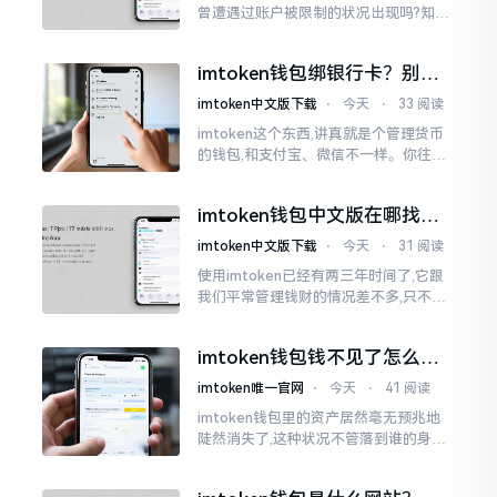
曾遭遇过账户被限制的状况出现吗?知乎
上面为此吵得乱成一团,当中有人声称风
控是虚假的,还有人表示自己天天都被限
imtoken钱包绑银行卡？别折
制。
腾了，真相是这样的
imtoken中文版下载
⋅
今天
⋅
33 阅读
imtoken这个东西,讲真就是个管理货币
的钱包,和支付宝、微信不一样。你往里
面存的是比特币、以太坊这类虚拟货币,
并非人民币。好多人初次使用时
imtoken钱包中文版在哪找？
老手教你避坑
imtoken中文版下载
⋅
今天
⋅
31 阅读
使用imtoken已经有两三年时间了,它跟
我们平常管理钱财的情况差不多,只不过
它是用于管理数字资产的。然而在网上
搜索“imtoken钱包官网中文版”,会跳出
imtoken钱包钱不见了怎么
许许多多的链接
办？老用户手把手教你找回
imtoken唯一官网
⋅
今天
⋅
41 阅读
imtoken钱包里的资产居然毫无预兆地
陡然消失了,这种状况不管落到谁的身上,
只怕都会心急如焚。我有个朋友就在前
些日子碰到了这样的事,当他满心忐忑地