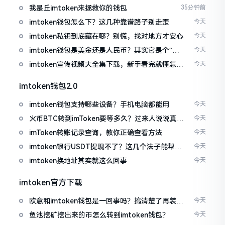
我是丘imtoken来拯救你的钱包
35分钟前
imtoken钱包怎么下？这几种靠谱路子别走歪
今天
imtoken私钥到底藏在哪？别慌，找对地方才安心
今天
imtoken钱包是美金还是人民币？其实它是个“多
今天
面手”
imtoken宣传视频大全集下载，新手看完就懂怎么
今天
用
imtoken钱包2.0
imtoken钱包支持哪些设备？手机电脑都能用
今天
火币BTC转到imToken要等多久？过来人说说真实
今天
情况
imToken转账记录查询，教你正确查看方法
今天
imtoken银行USDT提现不了？这几个法子能帮你
今天
搞定
imtoken换地址其实就这么回事
今天
imtoken官方下载
欧意和imtoken钱包是一回事吗？搞清楚了再装钱
今天
包
鱼池挖矿挖出来的币怎么转到imtoken钱包？
今天