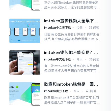
不少人询问imtoken钱包究竟是美金还
是人民币,实际上，这个问题的提出可谓
是有些“外行人”的意味了。imtoken根本
就不会去发行属于自身的货币,它仅仅是
imtoken宣传视频大全集下
一个“钱包”而已
载，新手看完就懂怎么用
imtoken中文版下载
⋅
今天
⋅
33 阅读
日前,我心里头琢磨着打算去折腾那加密
货币,有个朋友,就热心给我推荐了imTok
en,还着重讲这可是个老资格的钱包哩。
之后,我去到网上搜索了一番,嘿
imtoken钱包能不能交易？一
文说清楚
imtoken中文版下载
⋅
今天
⋅
36 阅读
有一款imtoken钱包,使用它的人数量挺
多,然而众多人弄不明白它究竟可不可以
进行交易。说实话,此问题问得很实在。
钱包和交易所原本就是不同的事物,像是
欧意和imtoken钱包是一回事
存钱罐与菜市场那般
吗？搞清楚了再装钱包
imtoken官方下载
⋅
今天
⋅
43 阅读
欧意和imtoken钱包关系好吗事实上,当
最开始踏入这个圈子那一刻,我同样曾因
这两者之名而陷入困惑,觉得好似有着同