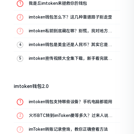
我是丘imtoken来拯救你的钱包
imtoken钱包怎么下？这几种靠谱路子别走歪
imtoken私钥到底藏在哪？别慌，找对地方才
安心
imtoken钱包是美金还是人民币？其实它是个
“多面手”
imtoken宣传视频大全集下载，新手看完就懂
怎么用
imtoken钱包2.0
imtoken钱包支持哪些设备？手机电脑都能用
火币BTC转到imToken要等多久？过来人说说
真实情况
imToken转账记录查询，教你正确查看方法