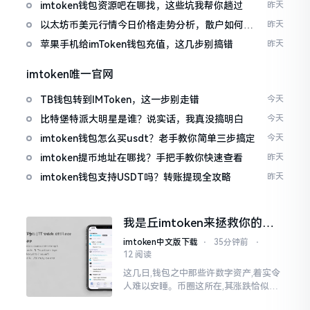
imtoken钱包资源吧在哪找，这些坑我帮你趟过
昨天
以太坊币美元行情今日价格走势分析，散户如何避
昨天
免追涨杀跌被套牢
苹果手机给imToken钱包充值，这几步别搞错
昨天
imtoken唯一官网
TB钱包转到IMToken，这一步别走错
今天
比特堡特派大明星是谁？说实话，我真没搞明白
今天
imtoken钱包怎么买usdt？老手教你简单三步搞定
今天
imtoken提币地址在哪找？手把手教你快速查看
昨天
imtoken钱包支持USDT吗？转账提现全攻略
昨天
我是丘imtoken来拯救你的钱
包
imtoken中文版下载
⋅
35分钟前
⋅
12 阅读
这几日,钱包之中那些许数字资产,着实令
人难以安睡。币圈这所在,其涨跌恰似翻
书那般迅速,昨日尚呈飘红之态，今日已