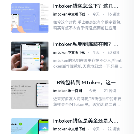
然绿得人心慌慌。众多人手中紧握着一
imtoken钱包怎么下？这几种
堆币
靠谱路子别走歪
imtoken中文版下载
⋅
今天
⋅
16 阅读
如今这个时代,手上要是没有个数字钱包,
确实有点不太合乎情理,然而前往应用商
店搜索“imtoken”,呈现出来的结果各式
各样,实在是让人头疼不已。有些看起来
imtoken私钥到底藏在哪？别
似乎相似
慌，找对地方才安心
imtoken中文版下载
⋅
今天
⋅
20 阅读
imtoken的私钥在哪里存在不少人,将imt
oken当作提款机,天真地幻想一下,只要把
密码输入进去了事情就会顺顺利利的。
然而,实际并不如此
TB钱包转到IMToken，这一步
别走错
imtoken唯一官网
⋅
今天
⋅
21 阅读
近来好多友人询问我,TB钱包当中的币要
怎样弄至IMToken里。说实话,这二者皆
是钱包,并无什么高低贵贱之分,然而在操
作方面的确得细致些。好多人转着转着
imtoken钱包是美金还是人民
就迷糊了
币？其实它是个“多面手”
imtoken中文版下载
⋅
今天
⋅
22 阅读