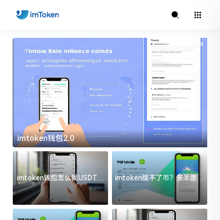
imtoken钱包2.0
i
imtoken钱包怎么找USDT地
imtoken提不了币？多半是这
址？三步搞定不踩坑
几件事没处理好