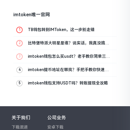
imtoken唯一官网
TB钱包转到IMToken，这一步别走错
比特堡特派大明星是谁？说实话，我真没搞明
白
imtoken钱包怎么买usdt？老手教你简单三步
搞定
imtoken提币地址在哪找？手把手教你快速查
看
imtoken钱包支持USDT吗？转账提现全攻略
关于我们
公司业务
下载渠道
安卓下载