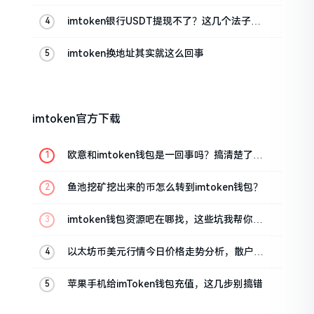
imtoken银行USDT提现不了？这几个法子能
帮你搞定
imtoken换地址其实就这么回事
imtoken官方下载
欧意和imtoken钱包是一回事吗？搞清楚了再
装钱包
鱼池挖矿挖出来的币怎么转到imtoken钱包？
imtoken钱包资源吧在哪找，这些坑我帮你趟
过
以太坊币美元行情今日价格走势分析，散户如
何避免追涨杀跌被套牢
苹果手机给imToken钱包充值，这几步别搞错