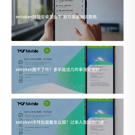
imtoken钱包安卓怎么下 官方渠道避坑指南
imtoken提不了币？多半是这几件事没处理好
imtoken冷钱包能量怎么搞？过来人告诉你门道