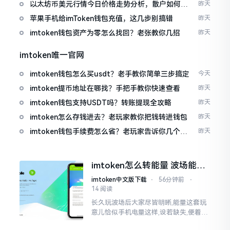
以太坊币美元行情今日价格走势分析，散户如何避
昨天
免追涨杀跌被套牢
苹果手机给imToken钱包充值，这几步别搞错
昨天
imtoken钱包资产为零怎么找回？老张教你几招
昨天
imtoken唯一官网
imtoken钱包怎么买usdt？老手教你简单三步搞定
今天
imtoken提币地址在哪找？手把手教你快速查看
昨天
imtoken钱包支持USDT吗？转账提现全攻略
昨天
imtoken怎么存钱进去？老玩家教你把钱转进钱包
昨天
imtoken钱包手续费怎么省？老玩家告诉你几个实
昨天
在招
imtoken怎么转能量 波场能量
转换教程
imtoken中文版下载
⋅
56分钟前
⋅
14 阅读
长久玩波场后大家尽皆明晰,能量这套玩
意儿恰似手机电量这样,设若缺失,便着实
关乎任何事项也难以做成。不论旨在实