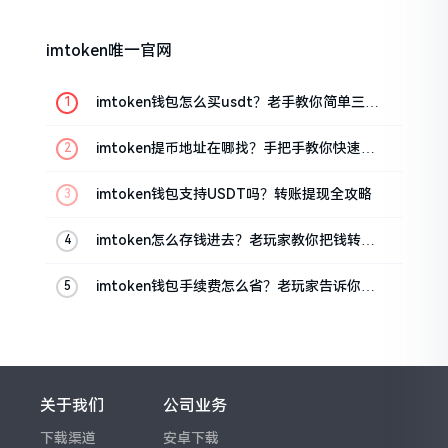
imtoken唯一官网
imtoken钱包怎么买usdt？老手教你简单三步
搞定
imtoken提币地址在哪找？手把手教你快速查
看
imtoken钱包支持USDT吗？转账提现全攻略
imtoken怎么存钱进去？老玩家教你把钱转进
钱包
imtoken钱包手续费怎么省？老玩家告诉你几
个实在招
关于我们
公司业务
下载渠道
安卓下载