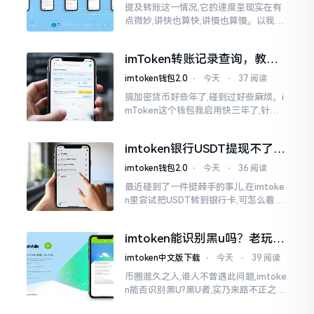
提及转账这一情况,它的速度呈现实在有
点微妙,讲快也算快,讲慢也算慢。以我从
火币提取BTC至imToken这件事情来讲,
正常状况下30分钟到2小时就能达成到
imToken转账记录查询，教你
账。可是
正确查看方法
imtoken钱包2.0
⋅
今天
⋅
37 阅读
搞加密货币好些年了,碰到过好些麻烦。i
mToken这个钱包我启用快三年了,针对
转账记录查询这事儿,老是有人前来咨询
官网位置在哪儿。事实上,最初接触之际
imtoken银行USDT提现不了？
我也疑惑过一阵子
这几个法子能帮你搞定
imtoken钱包2.0
⋅
今天
⋅
36 阅读
最近碰到了一件挺棘手的事儿,在imtoke
n里尝试把USDT转到银行卡,可怎么着都
没法成功提现,可以想见,其间是经历了一
阵子的颠折与腾磨。没想到前前后后这
imtoken能识别黑u吗？老玩家
么时长
告诉你真相
imtoken中文版下载
⋅
今天
⋅
39 阅读
币圈混久之人,谁人不曾遇此问题,imtoke
n能否识别黑U?黑U者,实乃来路不正之钱
耳,或涉诈骗关联某一些,或有洗钱相关某