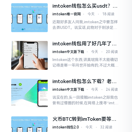
施与波场相关转账特定TRC-20代币之举
imtoken钱包怎么买usdt？老
手教你简单三步搞定
imtoken唯一官网
⋅
今天
⋅
18 阅读
近期好多友人问我,imtoken之中要怎样
去弄USDT。说实话,此物对于刚涉足币
圈之人而言着实有些让人发懵。USDT是
泰达币,跟美元以1:1挂钩
imtoken钱包用了好几年了，
到底多少年了？
imtoken中文版下载
⋅
今天
⋅
20 阅读
Imtoken这个东西,讲真呢我不太能确切
记得是哪一年问世开始有的,不过大概在
2016年、2017年那个时候就开始活跃
变得热门起来了,一直到现如今大概差不
imtoken钱包怎么下载？老用
多快要十年的时间了。
户告诉你靠谱渠道
imtoken中文版下载
⋅
今天
⋅
24 阅读
说实在的,头一回接触imtoken之际我也
曾有过懵圈的时候,在网络上搜寻“imtok
en钱包下载app网站”,冒出来的链接各式
各样,难以分辨真假,我自己就遭遇过麻烦
火币BTC转到imToken要等多
久？过来人说说真实情况
imtoken钱包2.0
⋅
今天
⋅
32 阅读