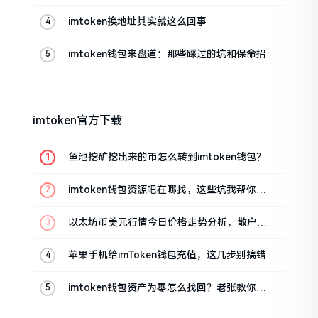
帮你搞定
imtoken换地址其实就这么回事
imtoken钱包来盘道：那些踩过的坑和保命招
imtoken官方下载
鱼池挖矿挖出来的币怎么转到imtoken钱包？
imtoken钱包资源吧在哪找，这些坑我帮你趟
过
以太坊币美元行情今日价格走势分析，散户如
何避免追涨杀跌被套牢
苹果手机给imToken钱包充值，这几步别搞错
imtoken钱包资产为零怎么找回？老张教你几
招