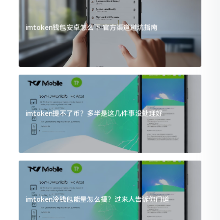
imtoken钱包安卓怎么下 官方渠道避坑指南
imtoken提不了币？多半是这几件事没处理好
imtoken冷钱包能量怎么搞？过来人告诉你门道