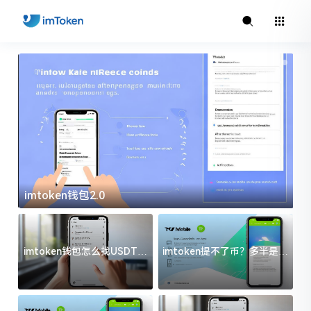
imtoken钱包2.0
i
imtoken钱包怎么找USDT地
imtoken提不了币？多半是这
址？三步搞定不踩坑
几件事没处理好