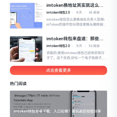
一类,诸多之人害怕收黑U致己惹于麻烦
imtoken换地址其实就这么回
事
imtoken钱包2.0
⋅
今天
⋅
45 阅读
imtoken钱包怎么更换地址众多人觉得i
mToken的操作恰似微信更换头像那般简
便,唯有直接点一下便可轻易完成。可是
实际情形并非这样,imToken的地址是依
imtoken钱包来盘道：那些踩
据助记词来生成的,通俗讲
过的坑和保命招
imtoken钱包2.0
⋅
今天
⋅
54 阅读
讲真的,使用imtoken钱包已经有好些日
子了。这个东西,好似一个电子钱袋子,里
面装着你那些数字资产。有的人使用起
来一帆风顺、毫无阻碍,有的人使用起来
点击查看更多
却提心吊胆、神经紧绷。
热门阅读
imtoken钱包安卓下载：入口在哪？老玩家的经验分享