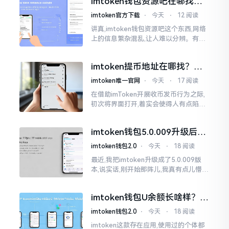
imtoken钱包资源吧在哪找，
这些坑我帮你趟过
imtoken官方下载
⋅
今天
⋅
12 阅读
讲真,imtoken钱包资源吧这个东西,网络
上的信息繁杂混乱,让人难以分辨。有的
人声称那是官方途径,有的人则表示是第
三方进行的搬运。倘若找对了资源
imtoken提币地址在哪找？手
把手教你快速查看
imtoken唯一官网
⋅
今天
⋅
17 阅读
在借助imToken开展收币发币行为之际,
初次将界面打开,着实会使得人有点陷入
发懵的状态,那密密麻麻的按钮,多得以至
于如同迷宫一样。好多人纷纷询问我
imtoken钱包5.0.009升级后咋
用？老用户实测分享
imtoken钱包2.0
⋅
今天
⋅
18 阅读
最近,我把imtoken升级成了5.0.009版
本,说实话,刚开始那阵儿,我真有点儿懵,
整个界面变了,布局也重新排了,结果我想
找某些东西时,得绕两圈才能找到
imtoken钱包U余额长啥样？截
图这样看
imtoken钱包2.0
⋅
今天
⋅
18 阅读
imtoken这款存在应用,使用过的个体都