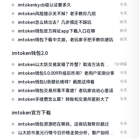
imtokenkycb级认证要多久
今天
imtoken风险提示关不掉？老手教你几招
今天
imtoken怎么转出去？几步搞定不踩坑
昨天
imtoken钱包官方网址app下载入口在哪
昨天
imtoken钱包下载中文版，老玩家手把手教你避坑
昨天
imtoken钱包2.0
imtoken以太坊交易发错了咋整？取消方法告诉
1分钟前
你
imtoken钱包5.0.009升级后咋用？老用户实测分享
今天
imtoken钱包U余额长啥样？截图这样看
今天
imtoken钱包交易所靠不靠谱？老玩家说说心里话
今天
imtoken手续费怎么算？转账和交易所差别大了
今天
imtoken官方下载
imtoken钱包资源吧在哪找，这些坑我帮你趟过
今天
以太坊币美元行情今日价格走势分析，散户如何避
今天