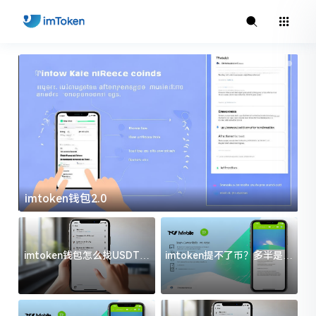
imtoken钱包2.0
i
imtoken钱包怎么找USDT地
imtoken提不了币？多半是这
址？三步搞定不踩坑
几件事没处理好