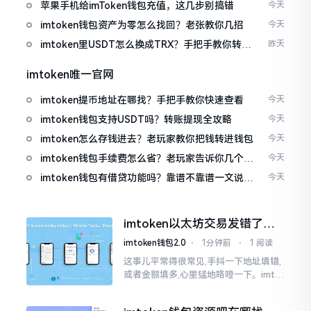
免追涨杀跌被套牢
苹果手机给imToken钱包充值，这几步别搞错
今天
imtoken钱包资产为零怎么找回？老张教你几招
今天
imtoken里USDT怎么换成TRX？手把手教你转成
昨天
波场币
imtoken唯一官网
imtoken提币地址在哪找？手把手教你快速查看
今天
imtoken钱包支持USDT吗？转账提现全攻略
今天
imtoken怎么存钱进去？老玩家教你把钱转进钱包
今天
imtoken钱包手续费怎么省？老玩家告诉你几个实
今天
在招
imtoken钱包有借贷功能吗？靠谱不靠谱一文说清
今天
楚
imtoken以太坊交易发错了咋
整？取消方法告诉你
imtoken钱包2.0
⋅
1分钟前
⋅
1 阅读
这事儿平常得很常见,手抖一下地址填错,
或者金额填多,心里猛地咯噔一下。imto
ken里的以太坊那交易,本质乃是一锤子
买卖啊,一旦提交到区块链之上