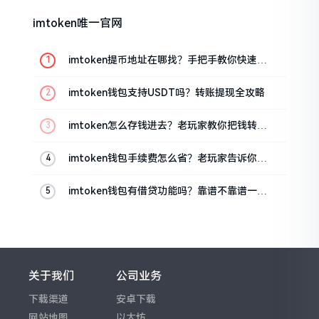
imtoken唯一官网
imtoken提币地址在哪找？手把手教你快速查
看
imtoken钱包支持USDT吗？转账提现全攻略
imtoken怎么存钱进去？老玩家教你把钱转进
钱包
imtoken钱包手续费怎么省？老玩家告诉你几
个实在招
imtoken钱包有借贷功能吗？靠谱不靠谱一文
说清楚
关于我们
公司业务
下载渠道
安卓下载
网站地图
以太坊