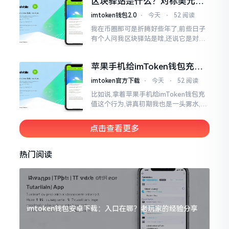
区块驿站是什么？对标美元的
明白
ETH到底咋回事
imtoken钱包2.0
⋅
今天
⋅
52 阅读
我在币圈那可是折腾好些年了,前些日子
有个人问我区块驿站是啥,还说它是对标
美元的ETH,说实在的,刚开始的时候我也
犯难,这词听起来可挺吓人的。之后我翻
苹果手机给imToken钱包充
找了些资料
值，这几步别搞错
imtoken官方下载
⋅
今天
⋅
52 阅读
比如说,拿着苹果手机给imToken钱包充
值这个行为,讲真初期我也是一头雾水,搞
不清楚状况。在安卓系统上,简单直接复
制地址便大功告成,然而到了iPhone这儿
点击查看更多
热门阅读
imtoken钱包安卓下载：入口在哪？老玩家的经验分享