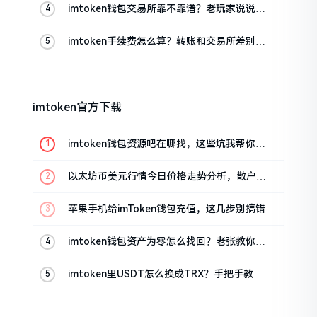
imtoken钱包交易所靠不靠谱？老玩家说说心
里话
imtoken手续费怎么算？转账和交易所差别大
了
imtoken官方下载
imtoken钱包资源吧在哪找，这些坑我帮你趟
过
以太坊币美元行情今日价格走势分析，散户如
何避免追涨杀跌被套牢
苹果手机给imToken钱包充值，这几步别搞错
imtoken钱包资产为零怎么找回？老张教你几
招
imtoken里USDT怎么换成TRX？手把手教你
转成波场币