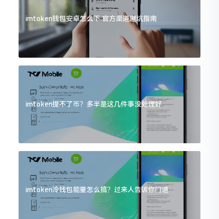
imtoken钱包安卓怎么下 官方渠道避坑指南
imtoken提不了币？多半是这几件事没处理好
imtoken冷钱包能量怎么搞？过来人告诉你门道