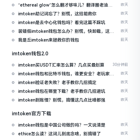
“ethereal glow”怎么翻才够味儿？翻译圈老油条
昨天
的私房话
imtoken助记词忘了？别慌，这招能救你
昨天
imtoken是去中心化钱包吗？看完这篇不踩坑
昨天
装错假imtoken钱包怎么办？别慌，快卸载，这几
昨天
招能救急
我是丘imtoken来拯救你的钱包
前天
imtoken钱包2.0
imtoken买USDT汇率怎么算？几点买最划算
30分钟前
imtoken钱包和比特币钱包，谁更安全？老玩家来
昨天
聊聊
imtoken验证老失败？老手教你几招搞定
昨天
imtoken钱包在哪里下载？老手教你几招避坑
昨天
imtoken到账慢？别慌，搞懂这几点比啥都强
昨天
imtoken官方下载
imtoken钱包是中国公司做的吗？一文说清楚
昨天
ethice怎么读？这词儿到底念啥，别搞错了
昨天