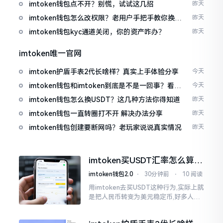
imtoken钱包点不开？别慌，试试这几招
昨天
imtoken钱包怎么改权限？老用户手把手教你换主
昨天
人
imtoken钱包kyc通道关闭，你的资产咋办？
昨天
imtoken唯一官网
imtoken护盾手表2代长啥样？真实上手体验分享
今天
imtoken钱包和imtoken到底是不是一回事？看完
今天
就懂了
imtoken钱包怎么换USDT？这几种方法你得知道
昨天
imtoken钱包一直转圈打不开 解决办法分享
昨天
imtoken钱包创建要断网吗？老玩家说说真实情况
昨天
imtoken买USDT汇率怎么算？
几点买最划算
imtoken钱包2.0
⋅
30分钟前
⋅
10 阅读
用imtoken去买USDT这种行为,实际上就
是把人民币转变为美元稳定币,好多人在
首次进行购买时都陷入了困惑状态,界面
之中有着大量的数字,汇率呈现出忽高忽