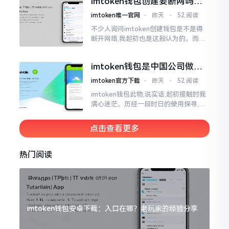
imtoken钱包创建要断网吗？
老玩家说说真实情况
imtoken唯一官网
⋅
昨天
⋅
52 阅读
不少人询问imtoken创建钱包是不是得
断开网络,我起初也是这般认为的。而后
使用了好些年才发觉,此种说法略微有些
夸张了。断网创建主要是为了防范中间
imtoken钱包是中国公司做的
人攻击
吗？一文说清楚
imtoken官方下载
⋅
昨天
⋅
52 阅读
imtoken钱包此物,说实话,起初接触时我
满心迷茫。历经一段时日的使用探寻,我
才渐渐揭开其面纱,明晰其实际状况。原
来,这款钱包乃中国团队打造,其创始人为
点击查看更多
李鹏
热门阅读
imtoken钱包安卓下载：入口在哪？老玩家的经验分享