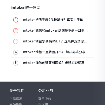
imtoken唯一官网
imtoken护盾手表2代长啥样？真实上手体验
分享
imtoken钱包和imtoken到底是不是一回事？
看完就懂了
imtoken钱包怎么换USDT？这几种方法你得
知道
imtoken钱包一直转圈打不开 解决办法分享
imtoken钱包创建要断网吗？老玩家说说真实
情况
关于我们
公司业务
下载渠道
安卓下载
网站地图
以太坊