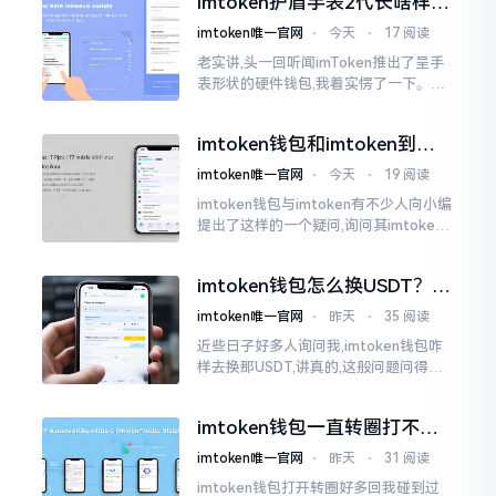
imtoken护盾手表2代长啥样？
低的状况
真实上手体验分享
imtoken唯一官网
⋅
今天
⋅
17 阅读
老实讲,头一回听闻imToken推出了呈手
表形状的硬件钱包,我着实愣了一下。在c
rypto圈子里,玩硬件钱包的人数量不少,
然而做成手表样式的着实不多见。
imtoken钱包和imtoken到底
是不是一回事？看完就懂了
imtoken唯一官网
⋅
今天
⋅
19 阅读
imtoken钱包与imtoken有不少人向小编
提出了这样的一个疑问,询问其imtoken
钱包与imtoken是不是属于不同一的事
物。而实际上,这二者根本完完全全就是
imtoken钱包怎么换USDT？这
同一个物品
几种方法你得知道
imtoken唯一官网
⋅
昨天
⋅
35 阅读
近些日子好多人询问我,imtoken钱包咋
样去换那USDT,讲真的,这般问题问得很
是实在。咱们那些普通之人玩币,最为头
疼之事便是怎样把各类代币换成USDT
imtoken钱包一直转圈打不开
解决办法分享
imtoken唯一官网
⋅
昨天
⋅
31 阅读
imtoken钱包打开转圈好多回我碰到过