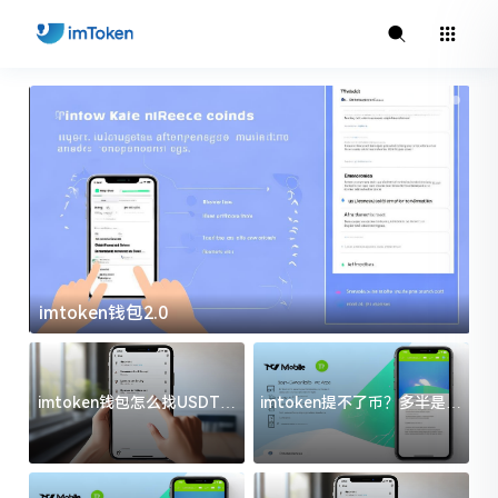
imtoken钱包2.0
i
imtoken钱包怎么找USDT地
imtoken提不了币？多半是这
址？三步搞定不踩坑
几件事没处理好