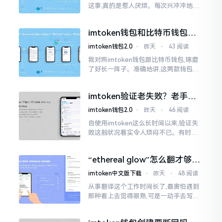
这事,真的是惹人厌烦。每次兴冲冲地开
启imtoken,那个圈就开始不住地转呀转,
仿若永远没有尽头一样。针对这种情形,
imtoken钱包和比特币钱包，
大家说法不尽相同
谁更安全？老玩家来聊聊
imtoken钱包2.0
⋅
昨天
⋅
43 阅读
我对照imtoken钱包跟比特币钱包,琢磨
了好长一阵子。准确地讲,这两款钱包我
都用过,它们各有独特特性。imtoken是
多链钱包,能支持多种数字货币,界面设计
imtoken验证老失败？老手教
挺美观
你几招搞定
imtoken钱包2.0
⋅
昨天
⋅
46 阅读
自使用imtoken这么长时间以来,验证失
败这般状况着实令人烦闷不已。有时急
切地想要进行转账操作,却偏偏卡在验证
那一流程环节,致使整个人的状态都低落
“ethereal glow”怎么翻才够味
至极点。
儿？翻译圈老油条的私房话
imtoken中文版下载
⋅
昨天
⋅
48 阅读
从事翻译这个工作时间长了,最害怕遇到
那种看上去觉得眼熟,可是一动手去写就
毫无头绪的词汇。“etherealglow”就是
很典型的例子。你去查阅词典