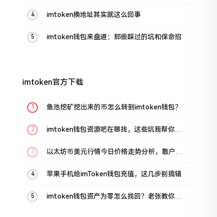
帮你搞定
imtoken换地址其实就这么回事
imtoken钱包来盘道：那些踩过的坑和保命招
imtoken官方下载
鱼池挖矿挖出来的币怎么转到imtoken钱包？
imtoken钱包资源吧在哪找，这些坑我帮你趟
过
以太坊币美元行情今日价格走势分析，散户如
何避免追涨杀跌被套牢
苹果手机给imToken钱包充值，这几步别搞错
imtoken钱包资产为零怎么找回？老张教你几
招