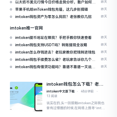
以太坊币美元行情今日价格走势分析，散户如何避
昨天
免追涨杀跌被套牢
苹果手机给imToken钱包充值，这几步别搞错
昨天
imtoken钱包资产为零怎么找回？老张教你几招
昨天
imtoken唯一官网
imtoken提币地址在哪找？手把手教你快速查看
昨天
imtoken钱包支持USDT吗？转账提现全攻略
昨天
imtoken怎么存钱进去？老玩家教你把钱转进钱包
昨天
imtoken钱包手续费怎么省？老玩家告诉你几个实
昨天
在招
imtoken钱包有借贷功能吗？靠谱不靠谱一文说清
昨天
楚
imtoken钱包怎么下载？老用
户告诉你靠谱渠道
imtoken中文版下载
⋅
48分钟前
⋅
13 阅读
说实在的,头一回接触imtoken之际我也
曾有过懵圈的时候,在网络上搜寻“imtok
en钱包下载app网站”,冒出来的链接各式