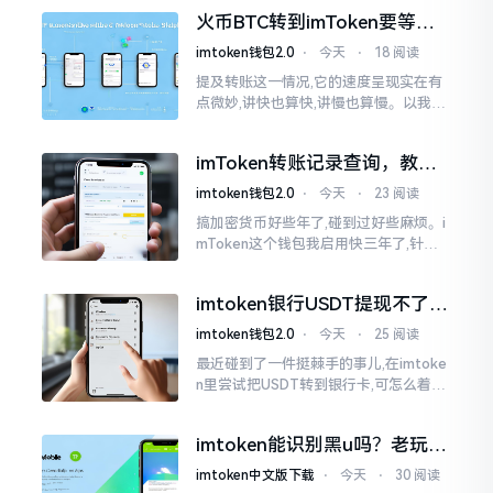
各样,难以分辨真假,我自己就遭遇过麻烦
火币BTC转到imToken要等多
久？过来人说说真实情况
imtoken钱包2.0
⋅
今天
⋅
18 阅读
提及转账这一情况,它的速度呈现实在有
点微妙,讲快也算快,讲慢也算慢。以我从
火币提取BTC至imToken这件事情来讲,
正常状况下30分钟到2小时就能达成到
imToken转账记录查询，教你
账。可是
正确查看方法
imtoken钱包2.0
⋅
今天
⋅
23 阅读
搞加密货币好些年了,碰到过好些麻烦。i
mToken这个钱包我启用快三年了,针对
转账记录查询这事儿,老是有人前来咨询
官网位置在哪儿。事实上,最初接触之际
imtoken银行USDT提现不了？
我也疑惑过一阵子
这几个法子能帮你搞定
imtoken钱包2.0
⋅
今天
⋅
25 阅读
最近碰到了一件挺棘手的事儿,在imtoke
n里尝试把USDT转到银行卡,可怎么着都
没法成功提现,可以想见,其间是经历了一
阵子的颠折与腾磨。没想到前前后后这
imtoken能识别黑u吗？老玩家
么时长
告诉你真相
imtoken中文版下载
⋅
今天
⋅
30 阅读