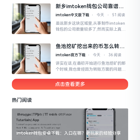
得紧接着的下一秒会扣掉多少手续费。
新乡imtoken钱包公司靠谱
时隔多年
吗？普通人怎么避坑
imtoken中文版下载
⋅
今天
⋅
51 阅读
虽说新乡这块区域里,从事制作imtoken
钱包的公司数量较多了,然而实际上真正
值得信赖靠谱的却没几个。友人先前寻
觅过一家公司,表示那家公司声称能够给
鱼池挖矿挖出来的币怎么转到
予协助进行操作的
imtoken钱包？
imtoken官方下载
⋅
今天
⋅
36 阅读
讲实在话,在最初开始进行鱼池挖矿的那
个时候,我也曾经因为转账方面的问题而
被卡住了好多次。挖出来的矿币堆积在
了鱼池账户之中,看起来的确让人感觉颇
点击查看更多
为畅快
热门阅读
imtoken钱包安卓下载：入口在哪？老玩家的经验分享