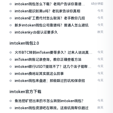
imtoken钱包怎么下载？老用户告诉你靠谱渠
48分钟前
道
imtoken能识别黑u吗？老玩家告诉你真相
今天
imtoken矿工费代付怎么取消？老手教你几招
今天
新乡imtoken钱包公司靠谱吗？普通人怎么避坑
今天
imtokenkycb级认证要多久
昨天
imtoken钱包2.0
火币BTC转到imToken要等多久？过来人说说真实
今天
情况
imToken转账记录查询，教你正确查看方法
今天
imtoken银行USDT提现不了？这几个法子能帮你
今天
搞定
imtoken换地址其实就这么回事
今天
imtoken钱包来盘道：那些踩过的坑和保命招
今天
imtoken官方下载
鱼池挖矿挖出来的币怎么转到imtoken钱包？
今天
imtoken钱包资源吧在哪找，这些坑我帮你趟过
昨天