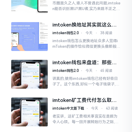
币圈混久之人,谁人不曾遇此问题,imtoke
n能否识别黑U?黑U者,实乃来路不正之钱
耳,或涉诈骗关联某一些,或有洗钱相关某
一类,诸多之人害怕收黑U致己惹于麻烦
imtoken换地址其实就这么回
事
imtoken钱包2.0
⋅
今天
⋅
38 阅读
imtoken钱包怎么更换地址众多人觉得i
mToken的操作恰似微信更换头像那般简
便,唯有直接点一下便可轻易完成。可是
实际情形并非这样,imToken的地址是依
imtoken钱包来盘道：那些踩
据助记词来生成的,通俗讲
过的坑和保命招
imtoken钱包2.0
⋅
今天
⋅
45 阅读
讲真的,使用imtoken钱包已经有好些日
子了。这个东西,好似一个电子钱袋子,里
面装着你那些数字资产。有的人使用起
来一帆风顺、毫无阻碍,有的人使用起来
imtoken矿工费代付怎么取
却提心吊胆、神经紧绷。
消？老手教你几招
imtoken中文版下载
⋅
今天
⋅
43 阅读
老实讲，这矿工费相关事宜实在是颇为
令人心烦。每一回开展转账行为之际,就
好比投身于抽奖活动那样,压根没办法晓