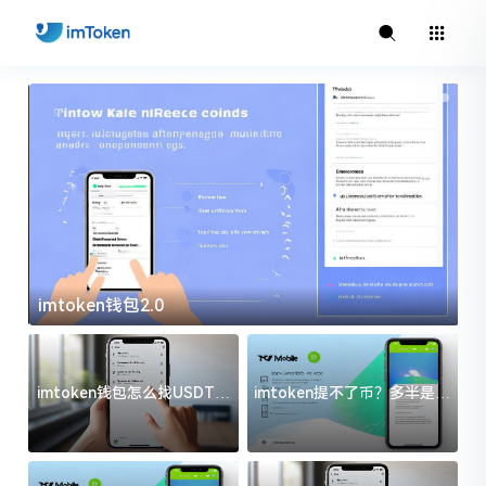
imtoken钱包2.0
i
imtoken钱包怎么找USDT地
imtoken提不了币？多半是这
址？三步搞定不踩坑
几件事没处理好