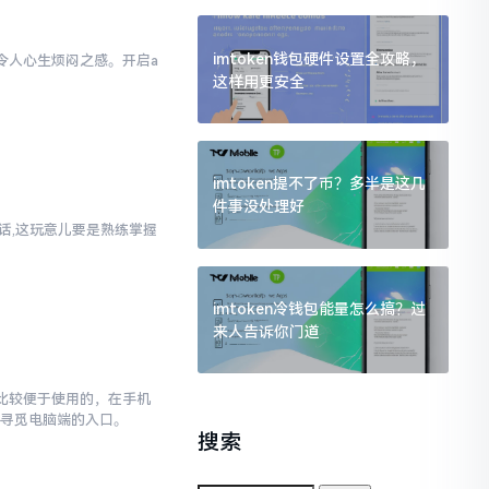
imtoken钱包硬件设置全攻略，
实令人心生烦闷之感。开启a
这样用更安全
样
imtoken提不了币？多半是这几
件事没处理好
实话,这玩意儿要是熟练掌握
imtoken冷钱包能量怎么搞？过
来人告诉你门道
对比较便于使用的，在手机
去寻觅电脑端的入口。
搜索