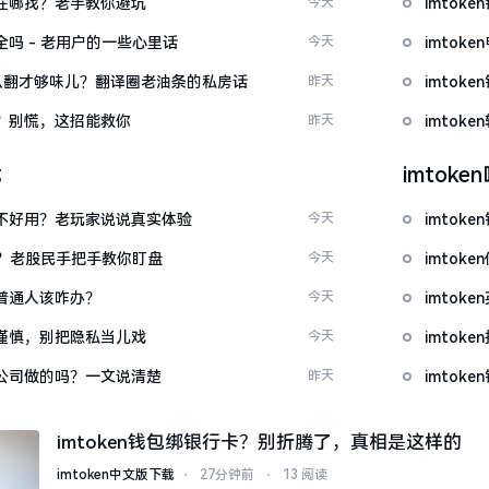
文版在哪找？老手教你避坑
今天
imto
安全吗 - 老用户的一些心里话
今天
imto
ow”怎么翻才够味儿？翻译圈老油条的私房话
昨天
imto
忘了？别慌，这招能救你
昨天
imto
载
imtok
底好不好用？老玩家说说真实体验
今天
imto
看？老股民手把手教你盯盘
今天
imto
：普通人该咋办？
今天
imto
屏要谨慎，别把隐私当儿戏
今天
imto
中国公司做的吗？一文说清楚
昨天
imtok
imtoken钱包绑银行卡？别折腾了，真相是这样的
imtoken中文版下载
⋅
27分钟前
⋅
13 阅读