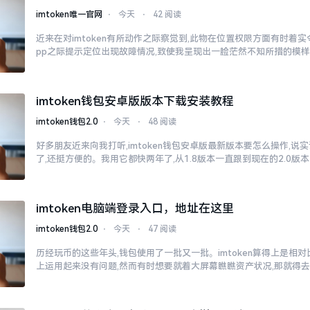
imtoken唯一官网
⋅
今天
⋅
42 阅读
近来在对imtoken有所动作之际察觉到,此物在位置权限方面有时着
pp之际提示定位出现故障情况,致使我呈现出一脸茫然不知所措的模
imtoken钱包安卓版版本下载安装教程
imtoken钱包2.0
⋅
今天
⋅
48 阅读
好多朋友近来向我打听,imtoken钱包安卓版最新版本要怎么操作,说
了,还挺方便的。我用它都快两年了,从1.8版本一直跟到现在的2.0版本
imtoken电脑端登录入口，地址在这里
imtoken钱包2.0
⋅
今天
⋅
47 阅读
历经玩币的这些年头,钱包使用了一批又一批。imtoken算得上是相
上运用起来没有问题,然而有时想要就着大屏幕瞧瞧资产状况,那就得