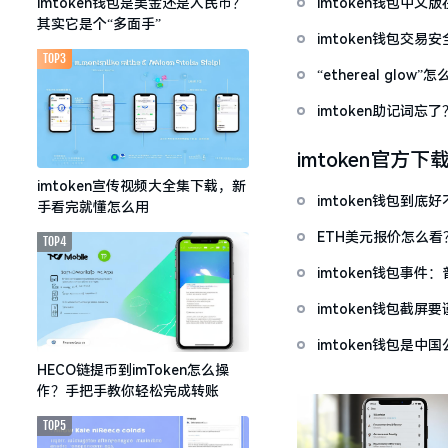
imtoken钱包中
imtoken钱包是美金还是人民币？
其实它是个“多面手”
imtoken钱包交易
TOP3
“ethereal gl
imtoken助记词
imtoken官方下
imtoken宣传视频大全集下载，新
imtoken钱包到
手看完就懂怎么用
ETH美元报价怎么
TOP4
imtoken钱包事件
imtoken钱包截
imtoken钱包是
HECO链提币到imToken怎么操
作？手把手教你轻松完成转账
TOP5