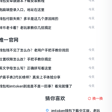
ken钱包安卓版版本下载安装教程
今天
ken电脑端登录入口，地址在这里
今天
ken钱包付款失败？多半是这几个原因闹的
今天
ken转币老卡着？老玩家教你几招搞定
今天
en唯一官网
ken钱包钱不见了怎么办？老用户手把手教你找回
今天
ken位置权限怎么改？手把手教你搞定
今天
ken英文字母怎么写？正确拼写看这里
今天
ken护盾手表2代长啥样？真实上手体验分享
今天
en钱包和imtoken到底是不是一回事？看完就懂了
今天
猜你喜欢
换一换
imtoken钱包下载中文版，老玩