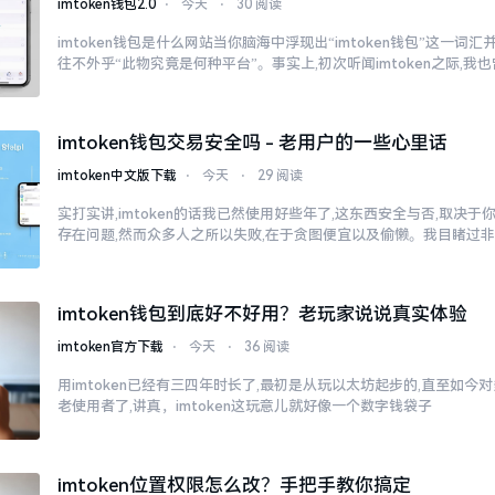
imtoken钱包2.0
⋅
今天
⋅
30 阅读
imtoken钱包是什么网站当你脑海中浮现出“imtoken钱包”这一词
往不外乎“此物究竟是何种平台”。事实上,初次听闻imtoken之际,我
imtoken钱包交易安全吗 - 老用户的一些心里话
imtoken中文版下载
⋅
今天
⋅
29 阅读
实打实讲,imtoken的话我已然使用好些年了,这东西安全与否,取决
存在问题,然而众多人之所以失败,在于贪图便宜以及偷懒。我目睹过
imtoken钱包到底好不好用？老玩家说说真实体验
imtoken官方下载
⋅
今天
⋅
36 阅读
用imtoken已经有三四年时长了,最初是从玩以太坊起步的,直至如今
老使用者了,讲真，imtoken这玩意儿就好像一个数字钱袋子
imtoken位置权限怎么改？手把手教你搞定