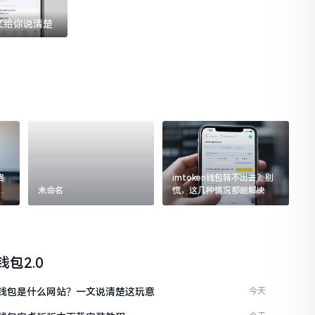
一文给你说清楚
格
imtoken钱包转不出去？别
追
未命名
慌，这几种情况都能解决
n钱包2.0
ken钱包是什么网站？一文说清楚这玩意
今天