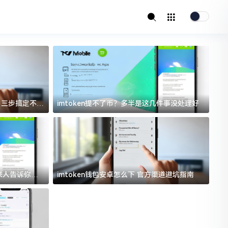
址？三步搞定不踩
imtoken提不了币？多半是这几件事没处理好
i
过来人告诉你门
imtoken钱包安卓怎么下 官方渠道避坑指南