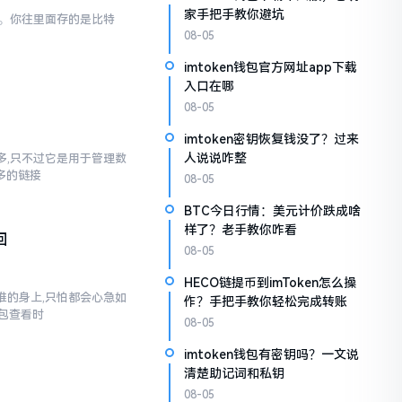
家手把手教你避坑
一样。你往里面存的是比特
08-05
imtoken钱包官方网址app下载
入口在哪
08-05
imtoken密钥恢复钱没了？过来
人说说咋整
不多,只不过它是用于管理数
多多的链接
08-05
BTC今日行情：美元计价跌成啥
样了？老手教你咋看
回
08-05
HECO链提币到imToken怎么操
到谁的身上,只怕都会心急如
作？手把手教你轻松完成转账
包查看时
08-05
imtoken钱包有密钥吗？一文说
清楚助记词和私钥
08-05