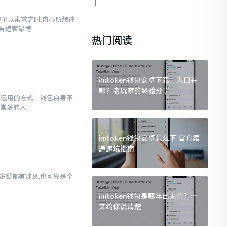
汇并予以索求之时,内心所想往
也曾短暂错愕
热门阅读
imtoken钱包安卓下载：入口在
哪？老玩家的经验分享
于你运用的方式。钱包自身不
非常多的人
imtoken钱包安卓怎么下 官方渠
道避坑指南
对多链都有涉及,也可算是个
imtoken钱包是哪年出来的？一
文给你说清楚