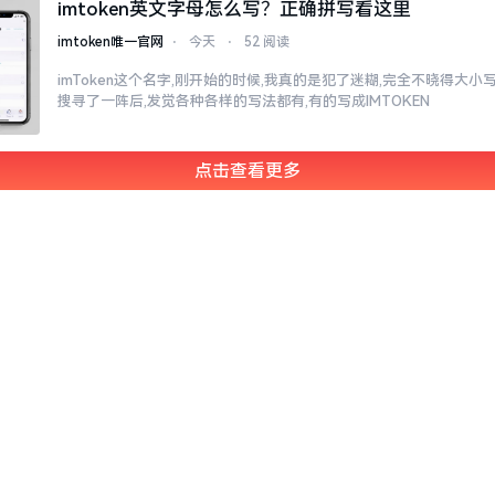
imtoken英文字母怎么写？正确拼写看这里
imtoken唯一官网
⋅
今天
⋅
52 阅读
imToken这个名字,刚开始的时候,我真的是犯了迷糊,完全不晓得大
搜寻了一阵后,发觉各种各样的写法都有,有的写成IMTOKEN
点击查看更多