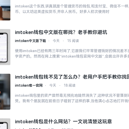
imtoken这个东西,讲真就是个管理货币的钱包,和支付宝、微信不
币、以太坊这类虚拟货币,并非人民币。好多人初次使用时
imtoken钱包中文版在哪找？老手教你避坑
imtoken中文版下载
⋅
今天
⋅
15 阅读
使用imtoken已经有两三年时间了,它跟我们平常管理钱财的情况差
字资产的。然而在网上搜索“imtoken钱包官网中文版”,会跳出许许
imtoken钱包钱不见了怎么办？老用户手把手教你找
imtoken唯一官网
⋅
今天
⋅
18 阅读
imtoken钱包里的资产居然毫无预兆地陡然消失了,这种状况不管落
焚。我有个朋友就在前些日子碰到了这样的事,当他满心忐忑地打开钱
imtoken钱包是什么网站？一文说清楚这玩意