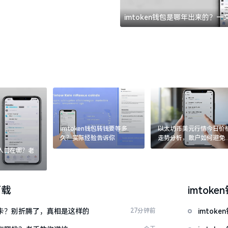
imtoken钱包是哪年出来的？
imtoken钱包转钱要等多
以太坊币美元行情今日价
久？实际经验告诉你
走势分析，散户如何避免
涨杀跌被套牢
：入口在哪？老
下载
imtoke
银行卡？别折腾了，真相是这样的
27分钟前
imto