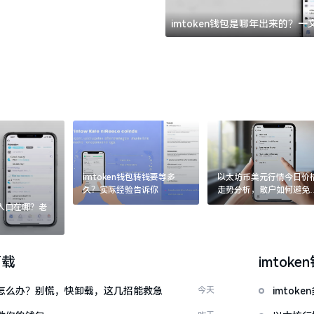
imtoken钱包是哪年出来的？
imtoken钱包转钱要等多
以太坊币美元行情今日价
久？实际经验告诉你
走势分析，散户如何避免
涨杀跌被套牢
：入口在哪？老
下载
imtoke
钱包怎么办？别慌，快卸载，这几招能救急
今天
imto