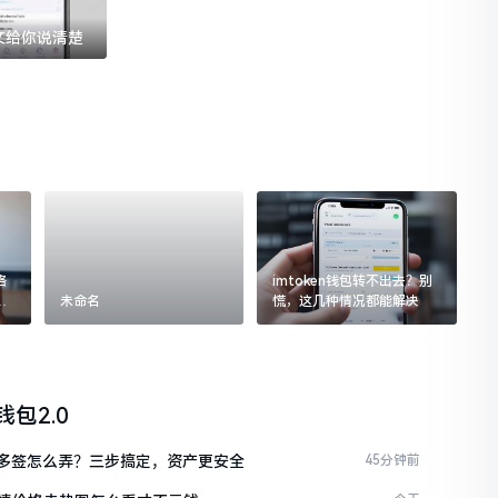
一文给你说清楚
格
imtoken钱包转不出去？别
追
未命名
慌，这几种情况都能解决
n钱包2.0
ken多签怎么弄？三步搞定，资产更安全
45分钟前