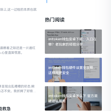
实际上,这一过程的本质也就
热门阅读
imtoken钱包安卓下载：入口在
哪？老玩家的经验分享
早晨瞧看之际还是一片通红
让人心里直冒慌意。
imtoken钱包硬件设置全攻略，
这样用更安全
各样呈现出乱糟糟的状态,瞅
忐忑不安。我折腾了好些日
imtoken钱包安卓怎么下 官方渠
道避坑指南
能救急