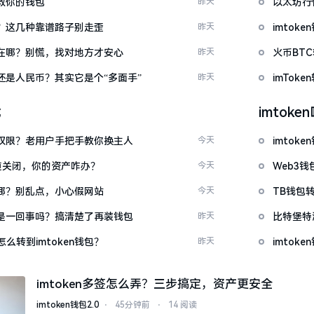
拯救你的钱包
昨天
以太坊行
么下？这几种靠谱路子别走歪
昨天
imto
底藏在哪？别慌，找对地方才安心
昨天
火币BT
金还是人民币？其实它是个“多面手”
昨天
imTo
载
imtok
么改权限？老用户手把手教你换主人
今天
imto
c通道关闭，你的资产咋办？
今天
Web3钱
一在哪？别乱点，小心假网站
今天
TB钱包转
钱包是一回事吗？搞清楚了再装钱包
昨天
比特堡特
么转到imtoken钱包？
昨天
imtok
imtoken多签怎么弄？三步搞定，资产更安全
imtoken钱包2.0
⋅
45分钟前
⋅
14 阅读