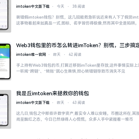
imtoken中文版下载
⋅
今天
⋅
38 阅读
装错假imtoken钱包？别慌，这几招能救急听说近来有人下了假货imt
这事物看起来如真品一式,图标、名字皆仿得极像,然而其中全是陷阱
Web3钱包里的币怎么转进imToken？别慌，三步搞
imtoken唯一官网
⋅
昨天
⋅
42 阅读
手上持有Web3钱包的币,打算迁移到imToken里存放,这件事情实
一听闻“跨链”、“转账”就心生畏惧,担心转错链导致币消失不见
我是丘imtoken来拯救你的钱包
imtoken中文版下载
⋅
昨天
⋅
43 阅读
这几日,钱包之中那些许数字资产,着实令人难以安睡。币圈这所在,其
尚呈飘红之态，今日已然绿得人心慌慌。众多人手中紧握着一堆币