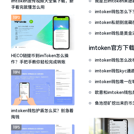
我是丘imtoken来
imtoken宣传视频大全集下载，新
手看完就懂怎么用
imtoken钱包怎
TOP3
imtoken私钥到
imtoken钱包是美
imtoken官方下
HECO链提币到imToken怎么操
imtoken钱包怎
作？手把手教你轻松完成转账
imtoken钱包ky
TOP4
imtoken钱包唯
欧意和imtoken
鱼池挖矿挖出来的币怎
imtoken钱包护盾怎么买？别急着
掏钱
TOP5