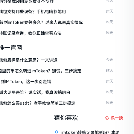
情价格走势图怎么看才不亏钱
今天
ken钱包支持哪些设备？手机电脑都能用
昨天
C转到imToken要等多久？过来人说说真实情况
昨天
ken转账记录查询，教你正确查看方法
昨天
en唯一官网
ken钱包质押是什么意思？一文讲透
今天
包里的币怎么转进imToken？别慌，三步搞定
昨天
到IMToken，这一步别走错
昨天
派大明星是谁？说实话，我真没搞明白
昨天
en钱包怎么买usdt？老手教你简单三步搞定
昨天
猜你喜欢
换一换
imtoken转账记录能删吗？本地