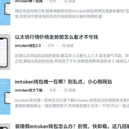
imtoken唯一官网
⋅
今天
⋅
22 阅读
朋近来友向我打听,颇具神秘色彩的imtoken钱包质押究竟意味着啥?
是,你把手中原来有的币交付安排给协议展开特殊处理
以太坊行情价格走势图怎么看才不亏钱
imtoken钱包2.0
⋅
今天
⋅
30 阅读
近期以太坊如此这般的走势,着实叫人心里七上八下,毫无底气可言。
之色,展现出良好的态势,然而到了下午,那颜色刹那间就改变了,绿得
imtoken钱包唯一在哪？别乱点，小心假网站
imtoken官方下载
⋅
今天
⋅
33 阅读
imtoken钱包唯一官网近日打算下载imtoken,网络找出的链接各式
着都好像是那么一股正确的样子,然而真的敢于点击一下吗?内心一直
子
装错假imtoken钱包怎么办？别慌，快卸载，这几招