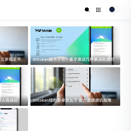
址？三步搞定不踩
imtoken提不了币？多半是这几件事没处理好
i
过来人告诉你门
imtoken钱包安卓怎么下 官方渠道避坑指南