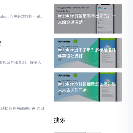
imtoken钱包是哪年出来的？一
oken,心里必然怦怦一跳。
文给你说清楚
。
定
imtoken提不了币？多半是这几
件事没处理好
际上没那么神秘莫测。好多人
imtoken冷钱包能量怎么搞？过
来人告诉你门道
涨跌恰似翻书那般迅速,昨日
搜索