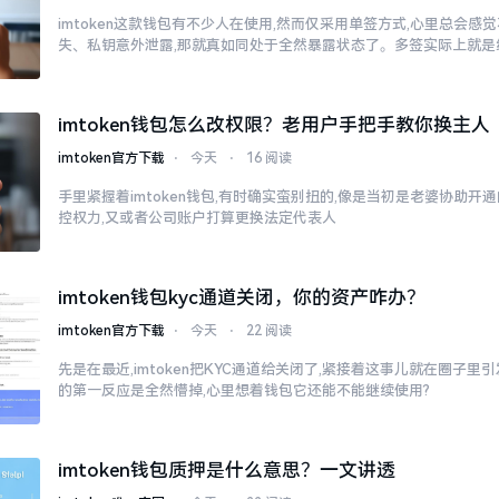
imtoken这款钱包有不少人在使用,然而仅采用单签方式,心里总会
失、私钥意外泄露,那就真如同处于全然暴露状态了。多签实际上就是
imtoken钱包怎么改权限？老用户手把手教你换主人
imtoken官方下载
⋅
今天
⋅
16 阅读
手里紧握着imtoken钱包,有时确实蛮别扭的,像是当初是老婆协助开
控权力,又或者公司账户打算更换法定代表人
imtoken钱包kyc通道关闭，你的资产咋办？
imtoken官方下载
⋅
今天
⋅
22 阅读
先是在最近,imtoken把KYC通道给关闭了,紧接着这事儿就在圈子
的第一反应是全然懵掉,心里想着钱包它还能不能继续使用?
imtoken钱包质押是什么意思？一文讲透