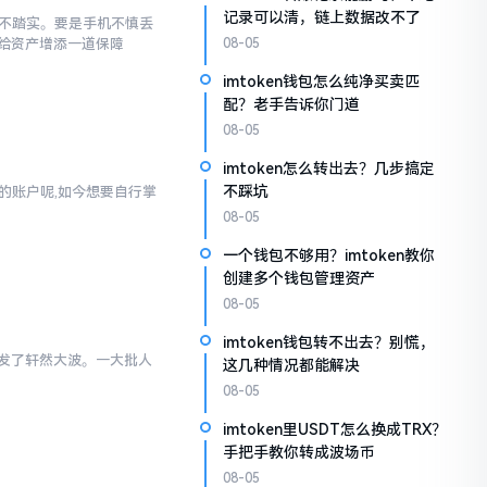
记录可以清，链上数据改不了
感觉不踏实。要是手机不慎丢
给资产增添一道保障
08-05
imtoken钱包怎么纯净买卖匹
配？老手告诉你门道
08-05
imtoken怎么转出去？几步搞定
不踩坑
通的账户呢,如今想要自行掌
08-05
一个钱包不够用？imtoken教你
创建多个钱包管理资产
08-05
imtoken钱包转不出去？别慌，
里引发了轩然大波。一大批人
这几种情况都能解决
08-05
imtoken里USDT怎么换成TRX？
手把手教你转成波场币
08-05