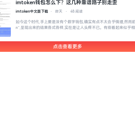
imtoken钱包怎么下？这几种靠谱路子别走歪
imtoken中文版下载
⋅
昨天
⋅
48 阅读
如今这个时代,手上要是没有个数字钱包,确实有点不太合乎情理,然而前往
n”,呈现出来的结果各式各样,实在是让人头疼不已。有些看起来似乎
点击查看更多