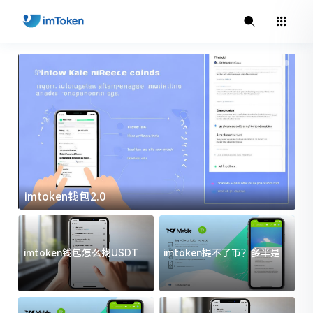
imtoken钱包2.0
i
imtoken钱包怎么找USDT地
imtoken提不了币？多半是这
址？三步搞定不踩坑
几件事没处理好