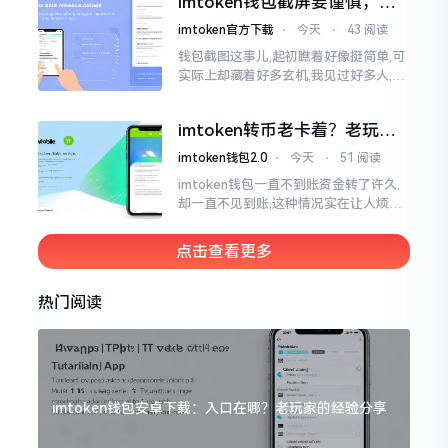
imtoken钱包截屏要谨慎，别
把隐私当儿戏
imtoken官方下载
⋅
今天
⋅
43 阅读
钱包截图这事儿,起初瞧着好像挺简单,可
实际上却藏着好多玄机,我见过好多人,总
随手截钱包画面后,就随便发到朋友圈或
者群聊里,结果账号被盗,资产也没了,要晓
imtoken转币老卡着？老玩家
得
教你几招搞定
imtoken钱包2.0
⋅
今天
⋅
51 阅读
imtoken钱包一直不到账资金转了许久,
却一直不见到账,这种情况实在让人烦躁,
怒火中烧。我刚启用imtoken软件时,就
遇到过类似困扰,那时内心焦急,像被困在
点击查看更多
热锅上的蚂蚁,慌乱无措。
热门阅读
imtoken钱包安卓下载：入口在哪？老玩家的经验分享