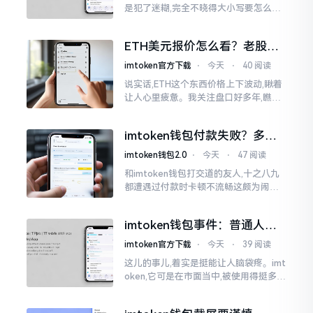
是犯了迷糊,完全不晓得大小写要怎么去
处置。在网络上搜寻了一阵后,发觉各种
各样的写法都有,有的写成IMTOKEN
ETH美元报价怎么看？老股民
手把手教你盯盘
imtoken官方下载
⋅
今天
⋅
40 阅读
说实话,ETH这个东西价格上下波动,瞅着
让人心里疲惫。我关注盘口好多年,瞧见
好多人询问“eth美元报价”,实际上重点并
非价格自身,而是你怎样去看待、如何做
imtoken钱包付款失败？多半
判断。
是这几个原因闹的
imtoken钱包2.0
⋅
今天
⋅
47 阅读
和imtoken钱包打交道的友人,十之八九
都遭遇过付款时卡顿不流畅这颇为闹心
的状况。转账持续许久毫无反应,亦或是
直接弹出红色字体显示报错,情形令人焦
imtoken钱包事件：普通人该
急得连连跺脚。实际上讲
咋办？
imtoken官方下载
⋅
今天
⋅
39 阅读
这儿的事儿,着实是挺能让人脑袋疼。imt
oken,它可是在市面当中,被使用得挺多的
那种钱包。前段时间,它出现了一些状况
咧,好多人的资产,都跟着一块儿晃悠起来