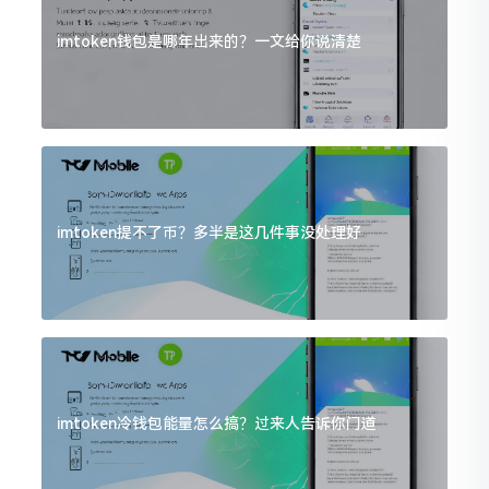
imtoken钱包是哪年出来的？一文给你说清楚
imtoken提不了币？多半是这几件事没处理好
imtoken冷钱包能量怎么搞？过来人告诉你门道