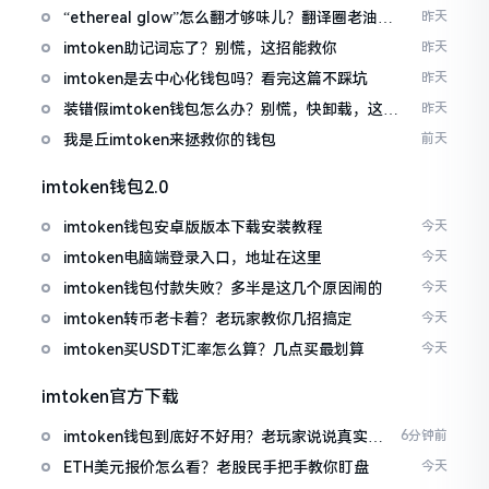
“ethereal glow”怎么翻才够味儿？翻译圈老油条
昨天
的私房话
imtoken助记词忘了？别慌，这招能救你
昨天
imtoken是去中心化钱包吗？看完这篇不踩坑
昨天
装错假imtoken钱包怎么办？别慌，快卸载，这几
昨天
招能救急
我是丘imtoken来拯救你的钱包
前天
imtoken钱包2.0
imtoken钱包安卓版版本下载安装教程
今天
imtoken电脑端登录入口，地址在这里
今天
imtoken钱包付款失败？多半是这几个原因闹的
今天
imtoken转币老卡着？老玩家教你几招搞定
今天
imtoken买USDT汇率怎么算？几点买最划算
今天
imtoken官方下载
imtoken钱包到底好不好用？老玩家说说真实体
6分钟前
验
ETH美元报价怎么看？老股民手把手教你盯盘
今天