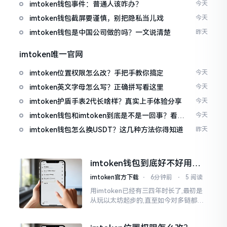
imtoken钱包事件：普通人该咋办？
今天
imtoken钱包截屏要谨慎，别把隐私当儿戏
今天
imtoken钱包是中国公司做的吗？一文说清楚
昨天
imtoken唯一官网
imtoken位置权限怎么改？手把手教你搞定
今天
imtoken英文字母怎么写？正确拼写看这里
今天
imtoken护盾手表2代长啥样？真实上手体验分享
今天
imtoken钱包和imtoken到底是不是一回事？看完
今天
就懂了
imtoken钱包怎么换USDT？这几种方法你得知道
昨天
imtoken钱包到底好不好用？
老玩家说说真实体验
imtoken官方下载
⋅
6分钟前
⋅
5 阅读
用imtoken已经有三四年时长了,最初是
从玩以太坊起步的,直至如今对多链都有
涉及,也可算是个老使用者了,讲真，imto
ken这玩意儿就好像一个数字钱袋子