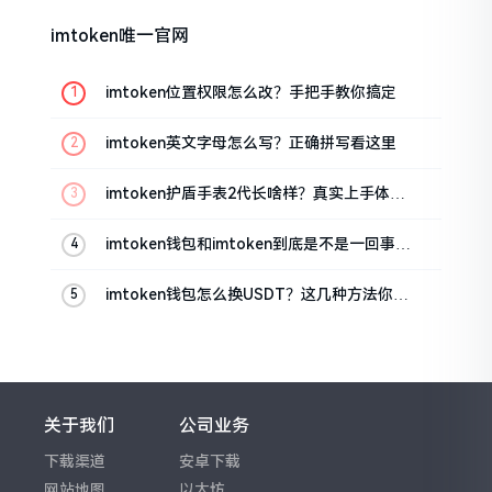
imtoken唯一官网
imtoken位置权限怎么改？手把手教你搞定
imtoken英文字母怎么写？正确拼写看这里
imtoken护盾手表2代长啥样？真实上手体验
分享
imtoken钱包和imtoken到底是不是一回事？
看完就懂了
imtoken钱包怎么换USDT？这几种方法你得
知道
关于我们
公司业务
下载渠道
安卓下载
网站地图
以太坊