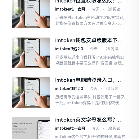
imtoken位置权限怎么改？手
把手教你搞定
imtoken唯一官网
⋅
今天
⋅
20 阅读
近来在对imtoken有所动作之际察觉到,
此物在位置权限方面有时着实令人心生
烦闷之感。开启app之际提示定位出现故
障情况,致使我呈现出一脸茫然不知所措
imtoken钱包安卓版版本下载
的模样
安装教程
imtoken钱包2.0
⋅
今天
⋅
28 阅读
好多朋友近来向我打听,imtoken钱包安
卓版最新版本要怎么操作,说实话,这玩意
儿要是熟练掌握了,还挺方便的。我用它
都快两年了,从1.8版本一直跟到现在的2.
imtoken电脑端登录入口，地
0版本
址在这里
imtoken钱包2.0
⋅
今天
⋅
33 阅读
历经玩币的这些年头,钱包使用了一批又
一批。imtoken算得上是相对比较便于
使用的，在手机上运用起来没有问题,然
而有时想要就着大屏幕瞧瞧资产状况,那
imtoken英文字母怎么写？正
就得去寻觅电脑端的入口。
确拼写看这里
imtoken唯一官网
⋅
今天
⋅
38 阅读
imToken这个名字,刚开始的时候,我真的