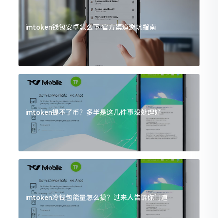
imtoken钱包安卓怎么下 官方渠道避坑指南
imtoken提不了币？多半是这几件事没处理好
imtoken冷钱包能量怎么搞？过来人告诉你门道