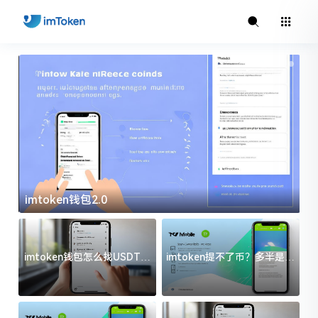
imtoken钱包2.0
i
imtoken钱包怎么找USDT地
imtoken提不了币？多半是这
址？三步搞定不踩坑
几件事没处理好