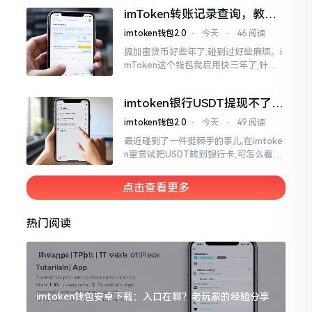
正常状况下30分钟到2小时就能达成到
imToken转账记录查询，教你
账。可是
正确查看方法
imtoken钱包2.0
⋅
今天
⋅
46 阅读
搞加密货币好些年了,碰到过好些麻烦。i
mToken这个钱包我启用快三年了,针对
转账记录查询这事儿,老是有人前来咨询
官网位置在哪儿。事实上,最初接触之际
imtoken银行USDT提现不了？
我也疑惑过一阵子
这几个法子能帮你搞定
imtoken钱包2.0
⋅
今天
⋅
49 阅读
最近碰到了一件挺棘手的事儿,在imtoke
n里尝试把USDT转到银行卡,可怎么着都
没法成功提现,可以想见,其间是经历了一
阵子的颠折与腾磨。没想到前前后后这
点击查看更多
么时长
热门阅读
imtoken钱包安卓下载：入口在哪？老玩家的经验分享