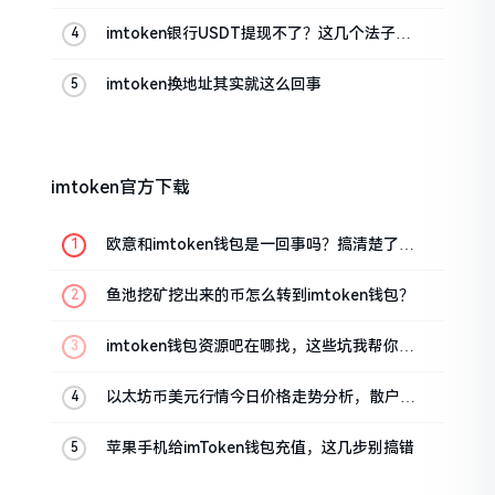
imtoken银行USDT提现不了？这几个法子能
帮你搞定
imtoken换地址其实就这么回事
imtoken官方下载
欧意和imtoken钱包是一回事吗？搞清楚了再
装钱包
鱼池挖矿挖出来的币怎么转到imtoken钱包？
imtoken钱包资源吧在哪找，这些坑我帮你趟
过
以太坊币美元行情今日价格走势分析，散户如
何避免追涨杀跌被套牢
苹果手机给imToken钱包充值，这几步别搞错