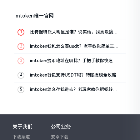
imtoken唯一官网
比特堡特派大明星是谁？说实话，我真没搞明
白
imtoken钱包怎么买usdt？老手教你简单三步
搞定
imtoken提币地址在哪找？手把手教你快速查
看
imtoken钱包支持USDT吗？转账提现全攻略
imtoken怎么存钱进去？老玩家教你把钱转进
钱包
关于我们
公司业务
下载渠道
安卓下载