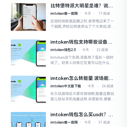
一母体渊源所致的关联。而后随着时间
比特堡特派大明星是谁？说实
推移才逐渐明晰
话，我真没搞明白
imtoken唯一官网
⋅
今天
⋅
17 阅读
近段时间刷朋友圈之时,老李甩过来了一
个链接,声称比特堡弄出了个大举动,派遣
了个不知什么样明星前来站台。我点击
进入查看,哎呀不得了,满屏幕都是“重
imtoken钱包支持哪些设备？
磅”、“首发”、“独家”
手机电脑都能用
imtoken钱包2.0
⋅
今天
⋅
22 阅读
Imtoken这个东西,讲真用了蛮长一段时
间了。好多人问我它究竟可以在什么设
备上运行,今天就来谈谈这个事情。从手
机这一介面来说,iOS系统跟安卓系统都
imtoken怎么转能量 波场能量
给予支持
转换教程
imtoken中文版下载
⋅
今天
⋅
26 阅读
长久玩波场后大家尽皆明晰,能量这套玩
意儿恰似手机电量这样,设若缺失,便着实
关乎任何事项也难以做成。不论旨在实
施与波场相关转账特定TRC-20代币之举
imtoken钱包怎么买usdt？老
手教你简单三步搞定
imtoken唯一官网
⋅
今天
⋅
31 阅读