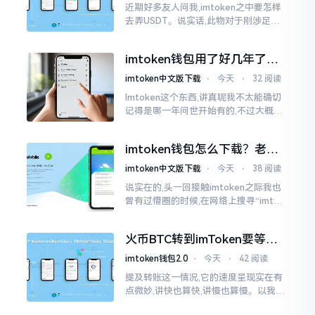
近期好多友人问我,imtoken之中要怎样
去弄USDT。说实话,此物对于刚涉足币
圈之人而言着实有些让人发懵。USDT是
泰达币,跟美元以1:1挂钩
imtoken钱包用了好几年了，
到底多少年了？
imtoken中文版下载
⋅
今天
⋅
32 阅读
Imtoken这个东西,讲真呢我不太能确切
记得是哪一年问世开始有的,不过大概在
2016年、2017年那个时候就开始活跃
变得热门起来了,一直到现如今大概差不
imtoken钱包怎么下载？老用
多快要十年的时间了。
户告诉你靠谱渠道
imtoken中文版下载
⋅
今天
⋅
38 阅读
说实在的,头一回接触imtoken之际我也
曾有过懵圈的时候,在网络上搜寻“imtok
en钱包下载app网站”,冒出来的链接各式
各样,难以分辨真假,我自己就遭遇过麻烦
火币BTC转到imToken要等多
久？过来人说说真实情况
imtoken钱包2.0
⋅
今天
⋅
42 阅读
提及转账这一情况,它的速度呈现实在有
点微妙,讲快也算快,讲慢也算慢。以我从
火币提取BTC至imToken这件事情来讲,