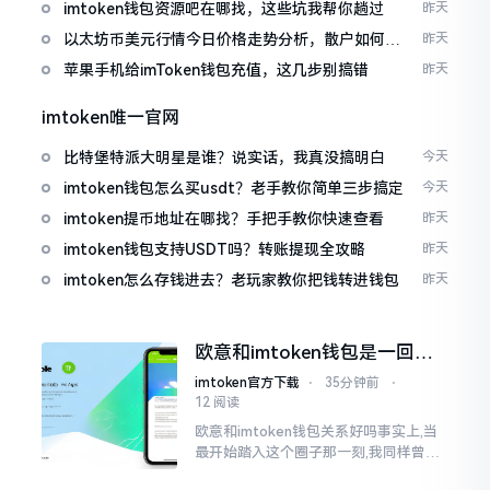
imtoken钱包资源吧在哪找，这些坑我帮你趟过
昨天
以太坊币美元行情今日价格走势分析，散户如何避
昨天
免追涨杀跌被套牢
苹果手机给imToken钱包充值，这几步别搞错
昨天
imtoken唯一官网
比特堡特派大明星是谁？说实话，我真没搞明白
今天
imtoken钱包怎么买usdt？老手教你简单三步搞定
今天
imtoken提币地址在哪找？手把手教你快速查看
昨天
imtoken钱包支持USDT吗？转账提现全攻略
昨天
imtoken怎么存钱进去？老玩家教你把钱转进钱包
昨天
欧意和imtoken钱包是一回事
吗？搞清楚了再装钱包
imtoken官方下载
⋅
35分钟前
⋅
12 阅读
欧意和imtoken钱包关系好吗事实上,当
最开始踏入这个圈子那一刻,我同样曾因
这两者之名而陷入困惑,觉得好似有着同