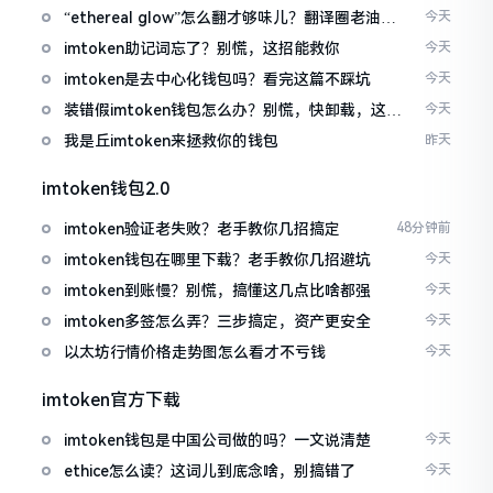
“ethereal glow”怎么翻才够味儿？翻译圈老油条
今天
的私房话
imtoken助记词忘了？别慌，这招能救你
今天
imtoken是去中心化钱包吗？看完这篇不踩坑
今天
装错假imtoken钱包怎么办？别慌，快卸载，这几
今天
招能救急
我是丘imtoken来拯救你的钱包
昨天
imtoken钱包2.0
imtoken验证老失败？老手教你几招搞定
48分钟前
imtoken钱包在哪里下载？老手教你几招避坑
今天
imtoken到账慢？别慌，搞懂这几点比啥都强
今天
imtoken多签怎么弄？三步搞定，资产更安全
今天
以太坊行情价格走势图怎么看才不亏钱
今天
imtoken官方下载
imtoken钱包是中国公司做的吗？一文说清楚
今天
ethice怎么读？这词儿到底念啥，别搞错了
今天