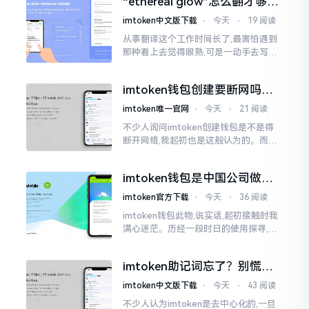
“ethereal glow”怎么翻才够味
至极点。
儿？翻译圈老油条的私房话
imtoken中文版下载
⋅
今天
⋅
19 阅读
从事翻译这个工作时间长了,最害怕遇到
那种看上去觉得眼熟,可是一动手去写就
毫无头绪的词汇。“etherealglow”就是
很典型的例子。你去查阅词典
imtoken钱包创建要断网吗？
老玩家说说真实情况
imtoken唯一官网
⋅
今天
⋅
21 阅读
不少人询问imtoken创建钱包是不是得
断开网络,我起初也是这般认为的。而后
使用了好些年才发觉,此种说法略微有些
夸张了。断网创建主要是为了防范中间
imtoken钱包是中国公司做的
人攻击
吗？一文说清楚
imtoken官方下载
⋅
今天
⋅
36 阅读
imtoken钱包此物,说实话,起初接触时我
满心迷茫。历经一段时日的使用探寻,我
才渐渐揭开其面纱,明晰其实际状况。原
来,这款钱包乃中国团队打造,其创始人为
imtoken助记词忘了？别慌，
李鹏
这招能救你
imtoken中文版下载
⋅
今天
⋅
43 阅读
不少人认为imtoken是去中心化的,一旦