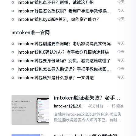
imtoken钱包点不开？别慌，试试这几招
今天
imtoken钱包怎么改权限？老用户手把手教你换主
今天
人
imtoken钱包kyc通道关闭，你的资产咋办？
今天
imtoken唯一官网
imtoken钱包创建要断网吗？老玩家说说真实情况
今天
imtoken钱包0确认咋办？老手教你几招快速解决
今天
imtoken钱包要身份证吗？别慌，看完这篇就懂了
今天
imtoken钱包怎么导入助记词？手把手教你找回资
今天
产
imtoken钱包质押是什么意思？一文讲透
今天
imtoken验证老失败？老手教
你几招搞定
imtoken钱包2.0
⋅
48分钟前
⋅
15 阅读
自使用imtoken这么长时间以来,验证失
败这般状况着实令人烦闷不已。有时急
切地想要进行转账操作,却偏偏卡在验证
那一流程环节,致使整个人的状态都低落