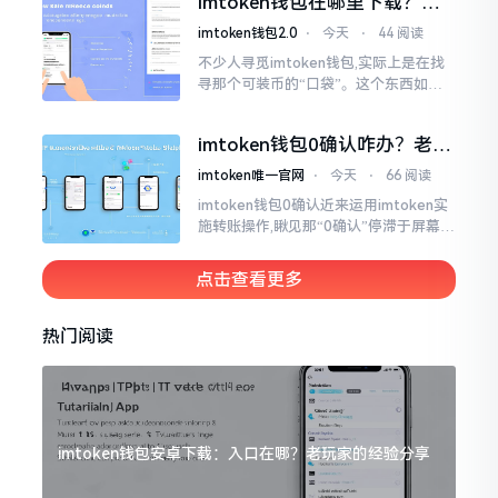
imtoken钱包在哪里下载？老
手教你几招避坑
imtoken钱包2.0
⋅
今天
⋅
44 阅读
不少人寻觅imtoken钱包,实际上是在找
寻那个可装币的“口袋”。这个东西如今
称作imToken,是个老资历的钱包,对以太
坊、比特币以及各类链上的代币予以支
imtoken钱包0确认咋办？老手
持。
教你几招快速解决
imtoken唯一官网
⋅
今天
⋅
66 阅读
imtoken钱包0确认近来运用imtoken实
施转账操作,瞅见那“0确认”停滞于屏幕之
上,内心着实颇为不是个滋味儿。此玩意
儿恰似前往银行进行排队,前方之人众多,
点击查看更多
你仅有干巴巴等待其一途。
热门阅读
imtoken钱包安卓下载：入口在哪？老玩家的经验分享