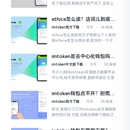
忘了助记词,就相当于资产没了,实际上这
笔账不能如此来算,重点在于你的设备是
否还存在。假设你的手机没丢,且一直处
ethice怎么读？这词儿到底念
于网络连接状态
啥，别搞错了
imtoken官方下载
⋅
今天
⋅
46 阅读
ethice怎么读前些日子有那么个人来问
我ethice该怎么样去读,我当时一下子就
愣住了,卡在那儿说不出话来。这个词瞅
着模样感觉像是ethics（伦理学）,不过
imtoken是去中心化钱包吗？
呢拼写方面却少了一个字母
看完这篇不踩坑
imtoken中文版下载
⋅
今天
⋅
50 阅读
不少人询问imtoken究竟能不能算作去
中心化,咱不拐弯抹角,直接讲结论:它是一
种“不伦不类”的混合形态。私钥诚然是
由你自己掌握在手中,这点确凿无误
imtoken钱包点不开？别慌，
试试这几招
imtoken官方下载
⋅
今天
⋅
58 阅读
昨天,我制订了打开imtoken去开展转账
操作的计划,可是,当我点按那个图标之后,
屏幕就如同陷入死机状态一样,好长一段
时间都木有一丁点反应。我不住地点击