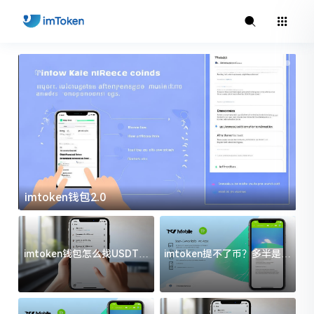
imtoken钱包2.0
i
imtoken钱包怎么找USDT地
imtoken提不了币？多半是这
址？三步搞定不踩坑
几件事没处理好