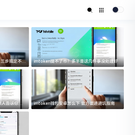
址？三步搞定不踩
imtoken提不了币？多半是这几件事没处理好
i
过来人告诉你门
imtoken钱包安卓怎么下 官方渠道避坑指南