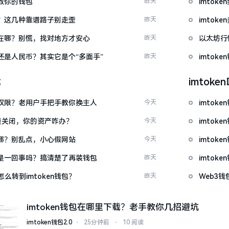
拯救你的钱包
昨天
imto
么下？这几种靠谱路子别走歪
昨天
imto
底藏在哪？别慌，找对地方才安心
昨天
以太坊行
金还是人民币？其实它是个“多面手”
昨天
imto
载
imtok
么改权限？老用户手把手教你换主人
今天
imto
c通道关闭，你的资产咋办？
今天
imto
一在哪？别乱点，小心假网站
今天
imto
钱包是一回事吗？搞清楚了再装钱包
昨天
imto
么转到imtoken钱包？
昨天
Web3钱
imtoken钱包在哪里下载？老手教你几招避坑
imtoken钱包2.0
⋅
25分钟前
⋅
10 阅读