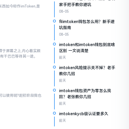
家手把手教你避坑
西如今称作imToken,是
08-05
filimtoken钱包怎么用？新手避
坑指南
08-05
imtoken和imtoken钱包到底啥
区别 一文说清楚
”停滞于屏幕之上,内心着实颇
仅有干巴巴等待其一途。
前天
imtoken风险提示关不掉？老手
教你几招
前天
imtoken钱包资产为零怎么找
才可以使用呢?起初阶段我也
回？老张教你几招
前天
imtokenkycb级认证要多久
前天