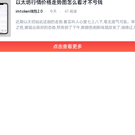
以太坊行情价格走势图怎么看才不亏钱
imtoken钱包2.0
⋅
今天
⋅
41 阅读
近期以太坊如此这般的走势,着实叫人心里七上八下,毫无底气可言。
之色,展现出良好的态势,然而到了下午,那颜色刹那间就改变了,绿得
点击查看更多