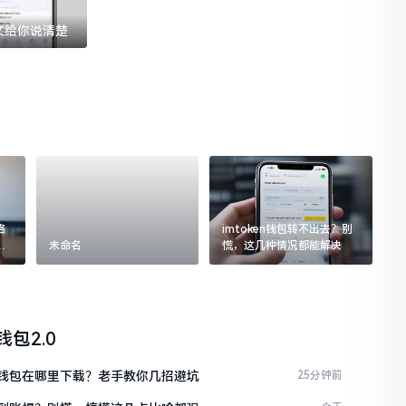
一文给你说清楚
格
imtoken钱包转不出去？别
追
未命名
慌，这几种情况都能解决
n钱包2.0
ken钱包在哪里下载？老手教你几招避坑
25分钟前