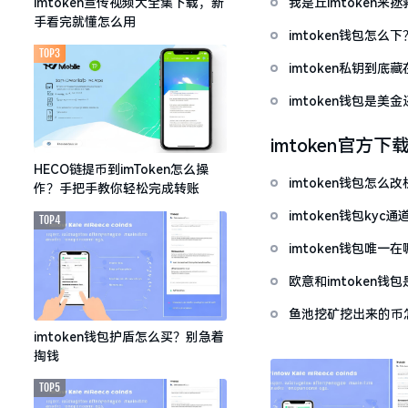
我是丘imtoken来
imtoken宣传视频大全集下载，新
手看完就懂怎么用
imtoken钱包怎
TOP3
imtoken私钥到
imtoken钱包是美
imtoken官方下
HECO链提币到imToken怎么操
imtoken钱包怎
作？手把手教你轻松完成转账
imtoken钱包ky
TOP4
imtoken钱包唯
欧意和imtoken
鱼池挖矿挖出来的币怎
imtoken钱包护盾怎么买？别急着
掏钱
TOP5