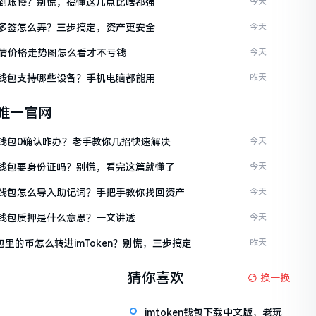
ken到账慢？别慌，搞懂这几点比啥都强
今天
ken多签怎么弄？三步搞定，资产更安全
今天
情价格走势图怎么看才不亏钱
今天
ken钱包支持哪些设备？手机电脑都能用
昨天
en唯一官网
ken钱包0确认咋办？老手教你几招快速解决
今天
ken钱包要身份证吗？别慌，看完这篇就懂了
今天
ken钱包怎么导入助记词？手把手教你找回资产
今天
ken钱包质押是什么意思？一文讲透
今天
包里的币怎么转进imToken？别慌，三步搞定
昨天
猜你喜欢
换一换
imtoken钱包下载中文版，老玩