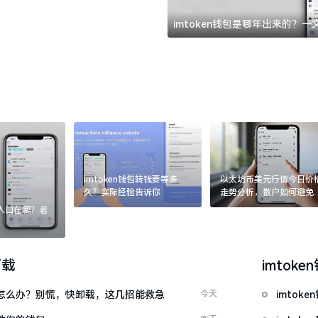
imtoken钱包是哪年出来的？
imtoken钱包转钱要等多
以太坊币美元行情今日价
久？实际经验告诉你
走势分析，散户如何避免
涨杀跌被套牢
：入口在哪？老
下载
imtoke
钱包怎么办？别慌，快卸载，这几招能救急
今天
imto