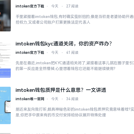
imtoken官方下载
⋅
今天
⋅
27 阅读
手里紧握着imtoken钱包,有时确实蛮别扭的,像是当初是老婆协助开
控权力,又或者公司账户打算更换法定代表人
imtoken钱包kyc通道关闭，你的资产咋办？
imtoken官方下载
⋅
今天
⋅
41 阅读
先是在最近,imtoken把KYC通道给关闭了,紧接着这事儿就在圈子
的第一反应是全然懵掉,心里想着钱包它还能不能继续使用?
imtoken钱包质押是什么意思？一文讲透
imtoken唯一官网
⋅
今天
⋅
34 阅读
朋近来友向我打听,颇具神秘色彩的imtoken钱包质押究竟意味着啥?
是,你把手中原来有的币交付安排给协议展开特殊处理