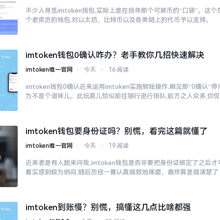
不少人寻觅imtoken钱包,实际上是在找寻那个可装币的“口袋”。这个东
个老资历的钱包,对以太坊、比特币以及各类链上的代币予以支持。
imtoken钱包0确认咋办？老手教你几招快速解决
imtoken唯一官网
⋅
今天
⋅
16 阅读
imtoken钱包0确认近来运用imtoken实施转账操作,瞅见那“0确认
为不是个滋味儿。此玩意儿恰似前往银行进行排队,前方之人众多,你
imtoken钱包要身份证吗？别慌，看完这篇就懂了
imtoken唯一官网
⋅
今天
⋅
19 阅读
近来老是有人跑来问我,imtoken钱包是否非要把身份证绑定了之后
着实感到极为纳闷,随后历经一番认真细致地琢磨，最终算是搞清楚了
imtoken到账慢？别慌，搞懂这几点比啥都强