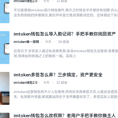
imtoken钱包2.0
⋅
今天
⋅
23 阅读
平日里借助imtoken进行转账操作,偶尔之时钱会半天都没有动静,
这东西到账的快慢情况,真的并非是它独自就能决定的。区块链这个东
imtoken钱包怎么导入助记词？手把手教你找回资产
imtoken唯一官网
⋅
今天
⋅
26 阅读
近些日子,好多友人通过私信联系我,言说imtoken钱包无法登录,或
到,急得如同热锅之上的蚂蚁一般。实际上
imtoken多签怎么弄？三步搞定，资产更安全
imtoken钱包2.0
⋅
今天
⋅
32 阅读
imtoken这款钱包有不少人在使用,然而仅采用单签方式,心里总会
失、私钥意外泄露,那就真如同处于全然暴露状态了。多签实际上就是
imtoken钱包怎么改权限？老用户手把手教你换主人