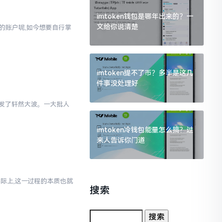
imtoken钱包是哪年出来的？一
文给你说清楚
通的账户呢,如今想要自行掌
imtoken提不了币？多半是这几
件事没处理好
里引发了轩然大波。一大批人
imtoken冷钱包能量怎么搞？过
来人告诉你门道
实际上,这一过程的本质也就
搜索