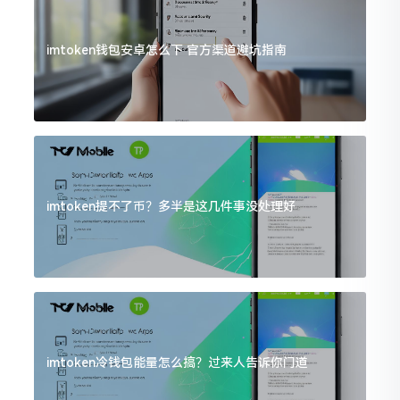
imtoken钱包安卓怎么下 官方渠道避坑指南
imtoken提不了币？多半是这几件事没处理好
imtoken冷钱包能量怎么搞？过来人告诉你门道