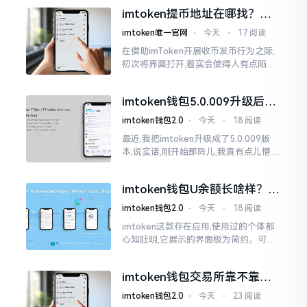
三方进行的搬运。倘若找对了资源
imtoken提币地址在哪找？手
把手教你快速查看
imtoken唯一官网
⋅
今天
⋅
17 阅读
在借助imToken开展收币发币行为之际,
初次将界面打开,着实会使得人有点陷入
发懵的状态,那密密麻麻的按钮,多得以至
于如同迷宫一样。好多人纷纷询问我
imtoken钱包5.0.009升级后咋
用？老用户实测分享
imtoken钱包2.0
⋅
今天
⋅
18 阅读
最近,我把imtoken升级成了5.0.009版
本,说实话,刚开始那阵儿,我真有点儿懵,
整个界面变了,布局也重新排了,结果我想
找某些东西时,得绕两圈才能找到
imtoken钱包U余额长啥样？截
图这样看
imtoken钱包2.0
⋅
今天
⋅
18 阅读
imtoken这款存在应用,使用过的个体都
心知肚明,它展示的界面极为简约。可是,
U余额的那个部分偶尔会致使人们的视觉
感受产生些许困惑。
imtoken钱包交易所靠不靠
谱？老玩家说说心里话
imtoken钱包2.0
⋅
今天
⋅
23 阅读