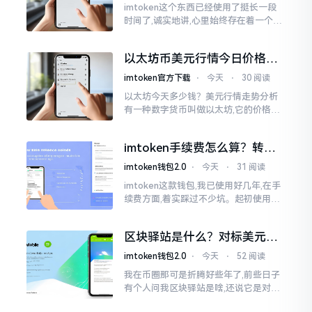
imtoken这个东西已经使用了挺长一段
时间了,诚实地讲,心里始终存在着一个疙
瘩。钱包本身不存在问题,然而交易所那
边就稍微有点让人不放心。今天来谈论
以太坊币美元行情今日价格走
这个事情
势分析，散户如何避免追涨杀
imtoken官方下载
⋅
今天
⋅
30 阅读
跌被套牢
以太坊今天多少钱？美元行情走势分析
有一种数字货币叫做以太坊,它的价格走
势那叫一个起伏不定,就如同乘坐游乐场
里的过山车一样。每一天,伴随着美元汇
imtoken手续费怎么算？转账
率出现的一点点波动
和交易所差别大了
imtoken钱包2.0
⋅
今天
⋅
31 阅读
imtoken这款钱包,我已使用好几年,在手
续费方面,着实踩过不少坑。起初使用时,
每次转账,都提心吊胆,完全不知钱究竟扣
在了何处。经后来慢慢深入研究,才终于
区块驿站是什么？对标美元的
明白
ETH到底咋回事
imtoken钱包2.0
⋅
今天
⋅
52 阅读
我在币圈那可是折腾好些年了,前些日子
有个人问我区块驿站是啥,还说它是对标
美元的ETH,说实在的,刚开始的时候我也