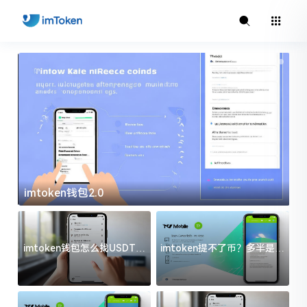
imtoken钱包2.0
i
imtoken钱包怎么找USDT地
imtoken提不了币？多半是这
址？三步搞定不踩坑
几件事没处理好