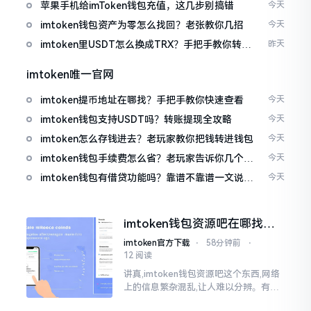
免追涨杀跌被套牢
苹果手机给imToken钱包充值，这几步别搞错
今天
imtoken钱包资产为零怎么找回？老张教你几招
今天
imtoken里USDT怎么换成TRX？手把手教你转成
昨天
波场币
imtoken唯一官网
imtoken提币地址在哪找？手把手教你快速查看
今天
imtoken钱包支持USDT吗？转账提现全攻略
今天
imtoken怎么存钱进去？老玩家教你把钱转进钱包
今天
imtoken钱包手续费怎么省？老玩家告诉你几个实
今天
在招
imtoken钱包有借贷功能吗？靠谱不靠谱一文说清
今天
楚
imtoken钱包资源吧在哪找，
这些坑我帮你趟过
imtoken官方下载
⋅
58分钟前
⋅
12 阅读
讲真,imtoken钱包资源吧这个东西,网络
上的信息繁杂混乱,让人难以分辨。有的
人声称那是官方途径,有的人则表示是第