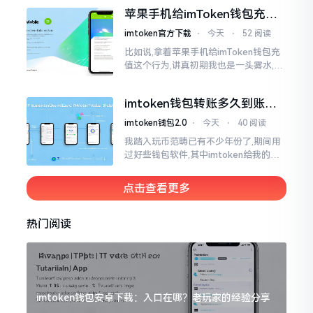
犯难,这词听起来可挺吓人的。之后我翻
苹果手机给imToken钱包充
找了些资料
值，这几步别搞错
imtoken官方下载
⋅
今天
⋅
52 阅读
比如说,拿着苹果手机给imToken钱包充
值这个行为,讲真初期我也是一头雾水,搞
不清楚状况。在安卓系统上,简单直接复
制地址便大功告成,然而到了iPhone这儿
imtoken钱包转账多久到账？
一文说清楚
imtoken钱包2.0
⋅
今天
⋅
40 阅读
我踏入玩币范畴已有不少年份了,期间用
过好些钱包软件,其中imtoken给我的整
体感受还算过得去。然而,它有个小毛病,
就是交易时,确认时间常常不太稳
点击查看更多
热门阅读
imtoken钱包安卓下载：入口在哪？老玩家的经验分享