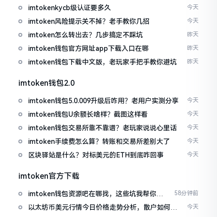
imtokenkycb级认证要多久
今天
imtoken风险提示关不掉？老手教你几招
今天
imtoken怎么转出去？几步搞定不踩坑
昨天
imtoken钱包官方网址app下载入口在哪
昨天
imtoken钱包下载中文版，老玩家手把手教你避坑
昨天
imtoken钱包2.0
imtoken钱包5.0.009升级后咋用？老用户实测分享
今天
imtoken钱包U余额长啥样？截图这样看
今天
imtoken钱包交易所靠不靠谱？老玩家说说心里话
今天
imtoken手续费怎么算？转账和交易所差别大了
今天
区块驿站是什么？对标美元的ETH到底咋回事
今天
imtoken官方下载
imtoken钱包资源吧在哪找，这些坑我帮你趟
58分钟前
过
以太坊币美元行情今日价格走势分析，散户如何避
今天