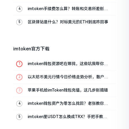
里话
imtoken手续费怎么算？转账和交易所差别大
了
区块驿站是什么？对标美元的ETH到底咋回事
imtoken官方下载
imtoken钱包资源吧在哪找，这些坑我帮你趟
过
以太坊币美元行情今日价格走势分析，散户如
何避免追涨杀跌被套牢
苹果手机给imToken钱包充值，这几步别搞错
imtoken钱包资产为零怎么找回？老张教你几
招
imtoken里USDT怎么换成TRX？手把手教你
转成波场币