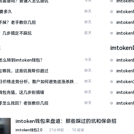
包公司靠谱吗？普通人怎么避坑
今天
imto
证要多久
昨天
imtok
示关不掉？老手教你几招
昨天
imtok
去？几步搞定不踩坑
前天
imto
载
imtok
么转到imtoken钱包？
今天
imto
源吧在哪找，这些坑我帮你趟过
昨天
imtok
日价格走势分析，散户如何避免追涨杀跌被
昨天
imto
en钱包充值，这几步别搞错
昨天
imto
产为零怎么找回？老张教你几招
昨天
imto
imtoken钱包来盘道：那些踩过的坑和保命招
imtoken钱包2.0
⋅
21分钟前
⋅
10 阅读