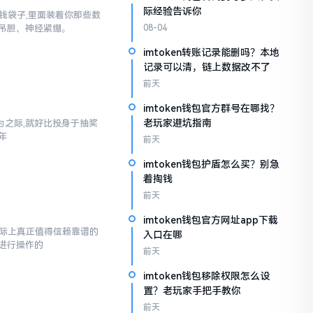
际经验告诉你
子钱袋子,里面装着你那些数
吊胆、神经紧绷。
08-04
imtoken转账记录能删吗？本地
记录可以清，链上数据改不了
前天
imtoken钱包官方群号在哪找？
老玩家避坑指南
之际,就好比投身于抽奖
年
前天
imtoken钱包护盾怎么买？别急
着掏钱
前天
imtoken钱包官方网址app下载
而实际上真正值得信赖靠谱的
入口在哪
进行操作的
前天
imtoken钱包移除权限怎么设
置？老玩家手把手教你
前天