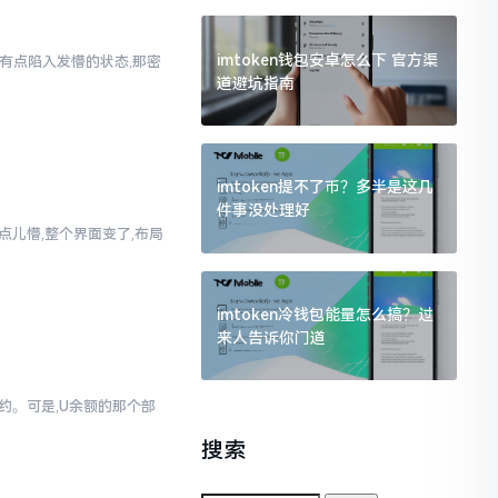
imtoken钱包安卓怎么下 官方渠
人有点陷入发懵的状态,那密
道避坑指南
imtoken提不了币？多半是这几
件事没处理好
真有点儿懵,整个界面变了,布局
imtoken冷钱包能量怎么搞？过
来人告诉你门道
简约。可是,U余额的那个部
搜索