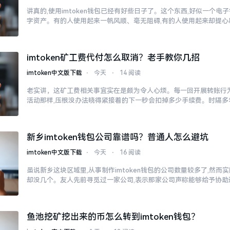
讲真的,使用imtoken钱包已经有好些日子了。这个东西,好似一个电
字资产。有的人使用起来一帆风顺、毫无阻碍,有的人使用起来却提心
imtoken矿工费代付怎么取消？老手教你几招
imtoken中文版下载
⋅
今天
⋅
14 阅读
老实讲，这矿工费相关事宜实在是颇为令人心烦。每一回开展转账行为
活动那样,压根没办法晓得紧接着的下一秒会扣掉多少手续费。时隔多
新乡imtoken钱包公司靠谱吗？普通人怎么避坑
imtoken中文版下载
⋅
今天
⋅
16 阅读
虽说新乡这块区域里,从事制作imtoken钱包的公司数量较多了,然
却没几个。友人先前寻觅过一家公司,表示那家公司声称能够给予协助
鱼池挖矿挖出来的币怎么转到imtoken钱包？