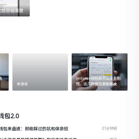
一文给你说清楚
格
imtoken钱包转不出去？别
追
未命名
慌，这几种情况都能解决
n钱包2.0
ken钱包来盘道：那些踩过的坑和保命招
21分钟前