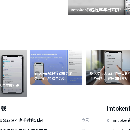
imtoken钱包是哪年出来的？
imtoken钱包转钱要等多
以太坊币美元行情今日价
久？实际经验告诉你
走势分析，散户如何避免
涨杀跌被套牢
：入口在哪？老
下载
imtoke
代付怎么取消？老手教你几招
今天
imto