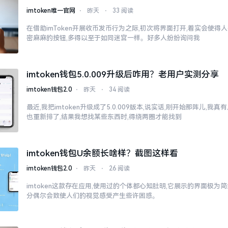
imtoken唯一官网
⋅
昨天
⋅
33 阅读
在借助imToken开展收币发币行为之际,初次将界面打开,着实会使得
密麻麻的按钮,多得以至于如同迷宫一样。好多人纷纷询问我
imtoken钱包5.0.009升级后咋用？老用户实测分享
imtoken钱包2.0
⋅
昨天
⋅
34 阅读
最近,我把imtoken升级成了5.0.009版本,说实话,刚开始那阵儿,我
也重新排了,结果我想找某些东西时,得绕两圈才能找到
imtoken钱包U余额长啥样？截图这样看
imtoken钱包2.0
⋅
昨天
⋅
26 阅读
imtoken这款存在应用,使用过的个体都心知肚明,它展示的界面极为
分偶尔会致使人们的视觉感受产生些许困惑。