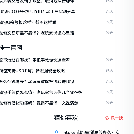
ken以太坊交易发错了咋整？取消方法告诉你
昨天
en钱包5.0.009升级后咋用？老用户实测分享
昨天
en钱包U余额长啥样？截图这样看
昨天
ken钱包交易所靠不靠谱？老玩家说说心里话
昨天
en唯一官网
ken提币地址在哪找？手把手教你快速查看
昨天
en钱包支持USDT吗？转账提现全攻略
昨天
ken怎么存钱进去？老玩家教你把钱转进钱包
昨天
ken钱包手续费怎么省？老玩家告诉你几个实在招
昨天
ken钱包有借贷功能吗？靠谱不靠谱一文说清楚
昨天
猜你喜欢
换一换
imtoken钱包转钱要等多久？实