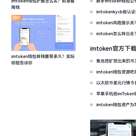
新乡imtoken钱
imtoken钱包护盾怎么买？别急着
掏钱
imtokenkycb级认
TOP3
imtoken风险提
imtoken怎么转出
imtoken官方下
imtoken钱包转钱要等多久？实际
鱼池挖矿挖出来的币怎
经验告诉你
imtoken钱包资
以太坊币美元行情今
套牢
苹果手机给imTok
imtoken钱包资