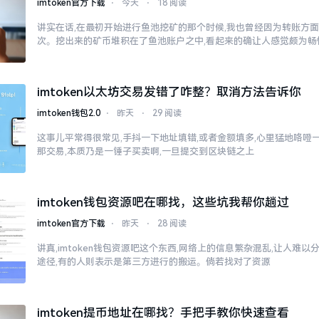
imtoken官方下载
⋅
今天
⋅
18 阅读
讲实在话,在最初开始进行鱼池挖矿的那个时候,我也曾经因为转账方
次。挖出来的矿币堆积在了鱼池账户之中,看起来的确让人感觉颇为畅
imtoken以太坊交易发错了咋整？取消方法告诉你
imtoken钱包2.0
⋅
昨天
⋅
29 阅读
这事儿平常得很常见,手抖一下地址填错,或者金额填多,心里猛地咯噔一下
那交易,本质乃是一锤子买卖啊,一旦提交到区块链之上
imtoken钱包资源吧在哪找，这些坑我帮你趟过
imtoken官方下载
⋅
昨天
⋅
28 阅读
讲真,imtoken钱包资源吧这个东西,网络上的信息繁杂混乱,让人难
途径,有的人则表示是第三方进行的搬运。倘若找对了资源
imtoken提币地址在哪找？手把手教你快速查看