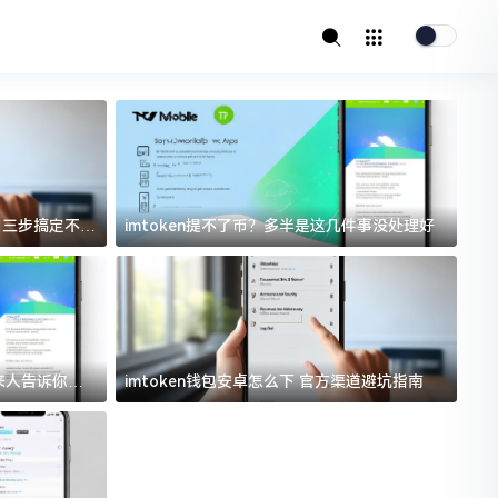
址？三步搞定不踩
imtoken提不了币？多半是这几件事没处理好
i
过来人告诉你门
imtoken钱包安卓怎么下 官方渠道避坑指南