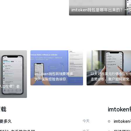
imtoken钱包是哪年出来的？
imtoken钱包转钱要等多
以太坊币美元行情今日价
久？实际经验告诉你
走势分析，散户如何避免
涨杀跌被套牢
：入口在哪？老
下载
imtoke
证要多久
今天
imto