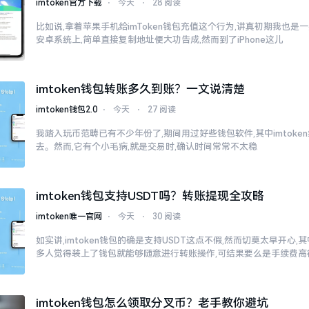
imtoken官方下载
⋅
今天
⋅
28 阅读
比如说,拿着苹果手机给imToken钱包充值这个行为,讲真初期我也是
安卓系统上,简单直接复制地址便大功告成,然而到了iPhone这儿
imtoken钱包转账多久到账？一文说清楚
imtoken钱包2.0
⋅
今天
⋅
27 阅读
我踏入玩币范畴已有不少年份了,期间用过好些钱包软件,其中imtok
去。然而,它有个小毛病,就是交易时,确认时间常常不太稳
imtoken钱包支持USDT吗？转账提现全攻略
imtoken唯一官网
⋅
今天
⋅
30 阅读
如实讲,imtoken钱包的确是支持USDT这点不假,然而切莫太早开心
多人觉得装上了钱包就能够随意进行转账操作,可结果要么是手续费高
imtoken钱包怎么领取分叉币？老手教你避坑