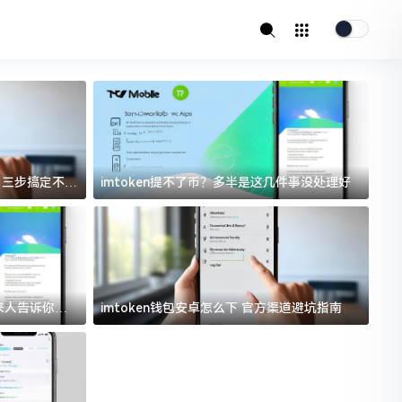
址？三步搞定不踩
imtoken提不了币？多半是这几件事没处理好
i
过来人告诉你门
imtoken钱包安卓怎么下 官方渠道避坑指南