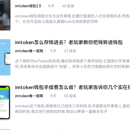
imtoken钱包2.0
⋅
今天
⋅
40 阅读
imtoken钱包领取分叉币这件事情,在圈子里面的人讨论得相当多,
个。分叉币实际上就是从原链fork出来的新的币种
imtoken怎么存钱进去？老玩家教你把钱转进钱包
imtoken唯一官网
⋅
今天
⋅
47 阅读
这个被称作imToken的东西,确切来讲就是个数字钱包,它跟我们平
同,其本身没办法直接进行“充值”。好多人在初次接触玩弄它的时候都
imtoken钱包手续费怎么省？老玩家告诉你几个实在
imtoken唯一官网
⋅
今天
⋅
50 阅读
imtoken这个钱包,我使用它已经快三年时间,在手续费这件事情上,
那段时间,每次进行转账的时候,都会心疼得一直嘬牙花子