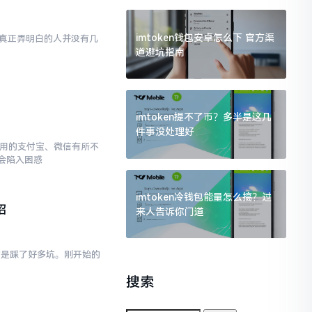
imtoken钱包安卓怎么下 官方渠
然而真正弄明白的人并没有几
道避坑指南
imtoken提不了币？多半是这几
件事没处理好
常使用的支付宝、微信有所不
会陷入困惑
imtoken冷钱包能量怎么搞？过
招
来人告诉你门道
真的是踩了好多坑。刚开始的
搜索