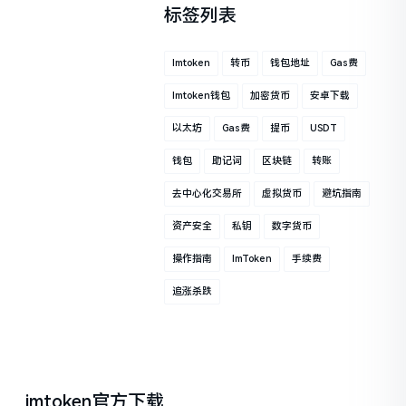
标签列表
Imtoken
转币
钱包地址
Gas费
Imtoken钱包
加密货币
安卓下载
以太坊
Gas费
提币
USDT
钱包
助记词
区块链
转账
去中心化交易所
虚拟货币
避坑指南
资产安全
私钥
数字货币
操作指南
ImToken
手续费
追涨杀跌
imtoken官方下载