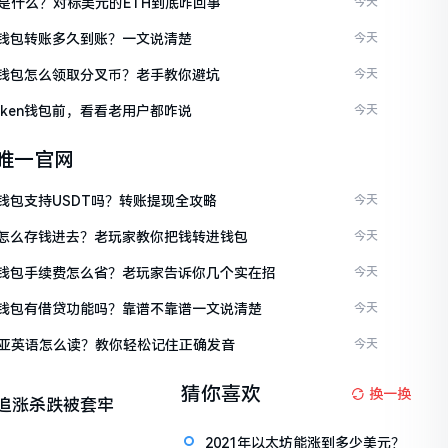
是什么？对标美元的ETH到底咋回事
今天
ken钱包转账多久到账？一文说清楚
今天
ken钱包怎么领取分叉币？老手教你避坑
今天
token钱包前，看看老用户都咋说
今天
en唯一官网
en钱包支持USDT吗？转账提现全攻略
今天
ken怎么存钱进去？老玩家教你把钱转进钱包
今天
ken钱包手续费怎么省？老玩家告诉你几个实在招
今天
ken钱包有借贷功能吗？靠谱不靠谱一文说清楚
今天
亚英语怎么读？教你轻松记住正确发音
今天
猜你喜欢
换一换
追涨杀跌被套牢
2021年以太坊能涨到多少美元？