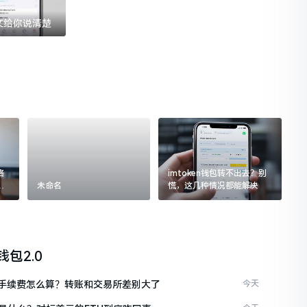
一文给你说清楚
格
imtoken钱包转不出去？别
追
未命名
慌，这几种情况都能解决
n钱包2.0
ken手续费怎么算？转账和交易所差别大了
今天