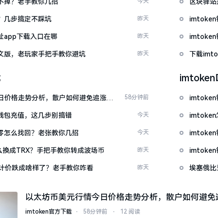
示关不掉？老手教你几招
今天
区块驿站
去？几步搞定不踩坑
昨天
imto
网址app下载入口在哪
昨天
imto
载中文版，老玩家手把手教你避坑
昨天
下载im
载
imtok
日价格走势分析，散户如何避免追涨杀
58分钟前
imtok
en钱包充值，这几步别搞错
今天
imto
产为零怎么找回？老张教你几招
今天
imto
T怎么换成TRX？手把手教你转成波场币
昨天
imto
元计价跌成啥样了？老手教你咋看
昨天
埃塞俄比
以太坊币美元行情今日价格走势分析，散户如何避免
imtoken官方下载
⋅
58分钟前
⋅
12 阅读