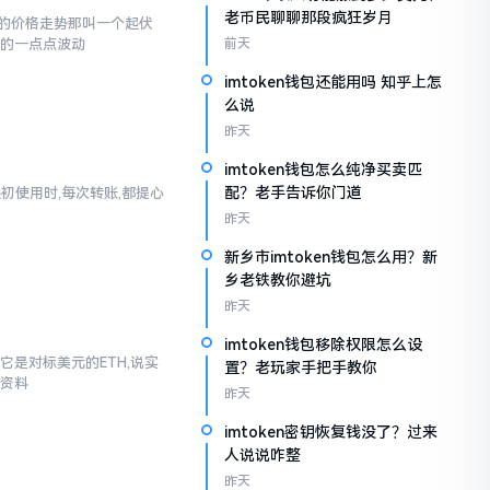
老币民聊聊那段疯狂岁月
的价格走势那叫一个起伏
现的一点点波动
前天
imtoken钱包还能用吗 知乎上怎
么说
昨天
imtoken钱包怎么纯净买卖匹
配？老手告诉你门道
起初使用时,每次转账,都提心
昨天
新乡市imtoken钱包怎么用？新
乡老铁教你避坑
昨天
imtoken钱包移除权限怎么设
它是对标美元的ETH,说实
置？老玩家手把手教你
些资料
昨天
imtoken密钥恢复钱没了？过来
人说说咋整
昨天