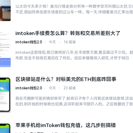
以太坊今天多少钱？美元行情走势分析有一种数字货币叫做以太坊,它
不定,就如同乘坐游乐场里的过山车一样。每一天,伴随着美元汇率出
imtoken手续费怎么算？转账和交易所差别大了
imtoken钱包2.0
⋅
今天
⋅
16 阅读
imtoken这款钱包,我已使用好几年,在手续费方面,着实踩过不少坑。
吊胆,完全不知钱究竟扣在了何处。经后来慢慢深入研究,才终于明白
区块驿站是什么？对标美元的ETH到底咋回事
imtoken钱包2.0
⋅
今天
⋅
23 阅读
我在币圈那可是折腾好些年了,前些日子有个人问我区块驿站是啥,还说
在的,刚开始的时候我也犯难,这词听起来可挺吓人的。之后我翻找了
苹果手机给imToken钱包充值，这几步别搞错