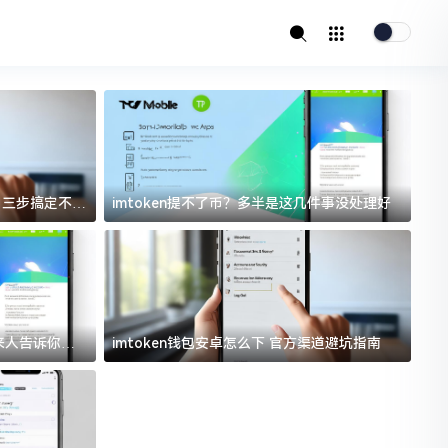
址？三步搞定不踩
imtoken提不了币？多半是这几件事没处理好
i
过来人告诉你门
imtoken钱包安卓怎么下 官方渠道避坑指南