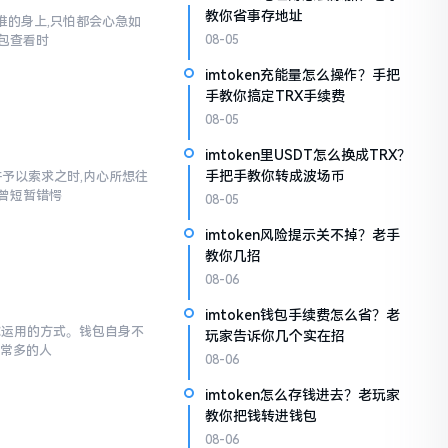
教你省事存地址
到谁的身上,只怕都会心急如
包查看时
08-05
imtoken充能量怎么操作？手把
手教你搞定TRX手续费
08-05
imtoken里USDT怎么换成TRX？
手把手教你转成波场币
汇并予以索求之时,内心所想往
也曾短暂错愕
08-05
imtoken风险提示关不掉？老手
教你几招
08-06
imtoken钱包手续费怎么省？老
于你运用的方式。钱包自身不
玩家告诉你几个实在招
非常多的人
08-06
imtoken怎么存钱进去？老玩家
教你把钱转进钱包
08-06