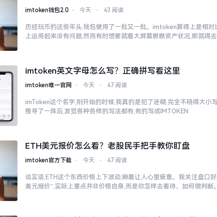
imtoken钱包2.0
⋅
今天
⋅
43 阅读
历经玩币的这些年头,钱包使用了一批又一批。imtoken算得上是相
上运用起来没有问题,然而有时想要就着大屏幕瞧瞧资产状况,那就得
imtoken英文字母怎么写？正确拼写看这里
imtoken唯一官网
⋅
今天
⋅
47 阅读
imToken这个名字,刚开始的时候,我真的是犯了迷糊,完全不晓得大
搜寻了一阵后,发觉各种各样的写法都有,有的写成IMTOKEN
ETH美元报价怎么看？老股民手把手教你盯盘
imtoken官方下载
⋅
今天
⋅
47 阅读
说实话,ETH这个东西价格上下波动,瞅着让人心里疲惫。我关注盘口好多
美元报价”,实际上重点并非价格自身,而是你怎样去看待、如何做判断