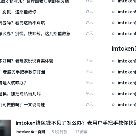
ow”怎么翻才够味儿？翻译圈老油条的私房话
昨天
imto
忘了？别慌，这招能救你
昨天
imto
心化钱包吗？看完这篇不踩坑
昨天
imto
钱包怎么办？别慌，快卸载，这几招能救急
昨天
imto
载
imtok
底好不好用？老玩家说说真实体验
今天
imto
看？老股民手把手教你盯盘
今天
imto
：普通人该咋办？
今天
imto
屏要谨慎，别把隐私当儿戏
今天
imto
中国公司做的吗？一文说清楚
昨天
imtok
imtoken钱包钱不见了怎么办？老用户手把手教你找
imtoken唯一官网
⋅
51分钟前
⋅
12 阅读