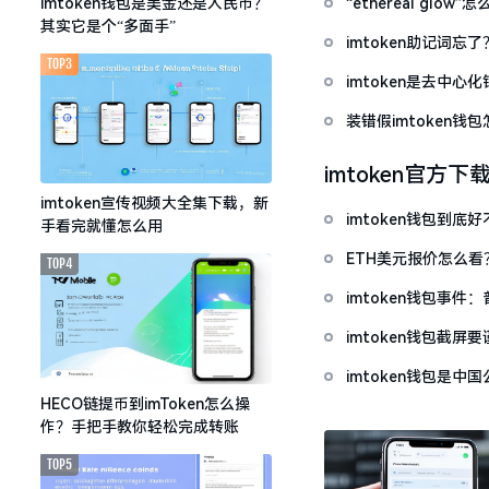
“ethereal gl
imtoken钱包是美金还是人民币？
其实它是个“多面手”
imtoken助记词
TOP3
imtoken是去中
装错假imtoken
imtoken官方下
imtoken宣传视频大全集下载，新
imtoken钱包到
手看完就懂怎么用
ETH美元报价怎么
TOP4
imtoken钱包事件
imtoken钱包截
imtoken钱包是
HECO链提币到imToken怎么操
作？手把手教你轻松完成转账
TOP5