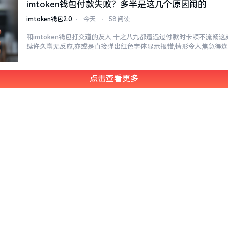
imtoken钱包付款失败？多半是这几个原因闹的
imtoken钱包2.0
⋅
今天
⋅
58 阅读
和imtoken钱包打交道的友人,十之八九都遭遇过付款时卡顿不流畅
续许久毫无反应,亦或是直接弹出红色字体显示报错,情形令人焦急得
点击查看更多