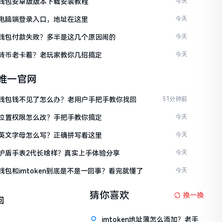
ken钱包安卓版版本下载安装教程
今天
ken电脑端登录入口，地址在这里
今天
ken钱包付款失败？多半是这几个原因闹的
今天
ken转币老卡着？老玩家教你几招搞定
今天
en唯一官网
ken钱包钱不见了怎么办？老用户手把手教你找回
51分钟前
ken位置权限怎么改？手把手教你搞定
今天
ken英文字母怎么写？正确拼写看这里
今天
ken护盾手表2代长啥样？真实上手体验分享
今天
en钱包和imtoken到底是不是一回事？看完就懂了
今天
猜你喜欢
换一换
回
imtoken地址薄怎么添加？老手