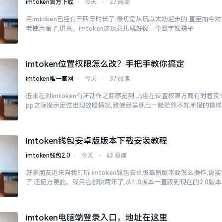
imtoken官方下载
⋅
今天
⋅
27 阅读
用imtoken已经有三四年时长了,最初是从玩以太坊起步的,直至如今
老使用者了,讲真，imtoken这玩意儿就好像一个数字钱袋子
imtoken位置权限怎么改？手把手教你搞定
imtoken唯一官网
⋅
今天
⋅
37 阅读
近来在对imtoken有所动作之际察觉到,此物在位置权限方面有时着
pp之际提示定位出现故障情况,致使我呈现出一脸茫然不知所措的模
imtoken钱包安卓版版本下载安装教程
imtoken钱包2.0
⋅
今天
⋅
43 阅读
好多朋友近来向我打听,imtoken钱包安卓版最新版本要怎么操作,说
了,还挺方便的。我用它都快两年了,从1.8版本一直跟到现在的2.0版本
imtoken电脑端登录入口，地址在这里