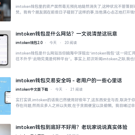
imtoken钱包里的资产居然毫无预兆地陡然消失了,这种状况不管落
焚。我有个朋友就在前些日子碰到了这样的事,当他满心忐忑地打开钱
imtoken钱包是什么网站？一文说清楚这玩意
imtoken钱包2.0
⋅
今天
⋅
20 阅读
imtoken钱包是什么网站当你脑海中浮现出“imtoken钱包”这一词
往不外乎“此物究竟是何种平台”。事实上,初次听闻imtoken之际,我
imtoken钱包交易安全吗 - 老用户的一些心里话
imtoken中文版下载
⋅
今天
⋅
21 阅读
实打实讲,imtoken的话我已然使用好些年了,这东西安全与否,取决
存在问题,然而众多人之所以失败,在于贪图便宜以及偷懒。我目睹过
imtoken钱包到底好不好用？老玩家说说真实体验