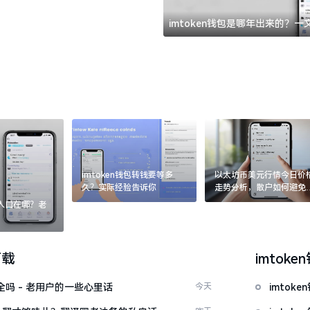
imtoken钱包是哪年出来的？
imtoken钱包转钱要等多
以太坊币美元行情今日价
久？实际经验告诉你
走势分析，散户如何避免
涨杀跌被套牢
：入口在哪？老
下载
imtoke
安全吗 - 老用户的一些心里话
今天
imto