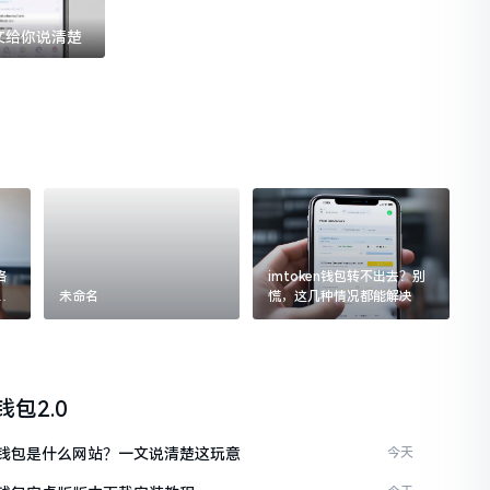
一文给你说清楚
格
imtoken钱包转不出去？别
追
未命名
慌，这几种情况都能解决
n钱包2.0
ken钱包是什么网站？一文说清楚这玩意
今天