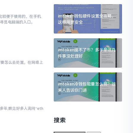
imtoken钱包硬件设置全攻略，
对比较便于使用的，在手机
这样用更安全
去寻觅电脑端的入口。
imtoken提不了币？多半是这几
件事没处理好
小写要怎么去处置。在网络上
imtoken冷钱包能量怎么搞？过
来人告诉你门道
年,瞧见好多人询问“eth
。
搜索