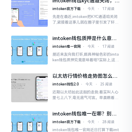
imtoken钱包kyc通道关闭，你
的资产咋办？
imtoken官方下载
⋅
今天
⋅
17 阅读
先是在最近,imtoken把KYC通道给关闭
了,紧接着这事儿就在圈子里引发了轩然
大波。一大批人的第一反应是全然懵掉,
心里想着钱包它还能不能继续使用?
imtoken钱包质押是什么意
思？一文讲透
imtoken唯一官网
⋅
今天
⋅
17 阅读
朋近来友向我打听,颇具神秘色彩的imto
ken钱包质押究竟意味着啥?实际上,这一
过程的本质也就是,你把手中原来有的币
交付安排给协议展开特殊处理
以太坊行情价格走势图怎么看
才不亏钱
imtoken钱包2.0
⋅
今天
⋅
25 阅读
近期以太坊如此这般的走势,着实叫人心
里七上八下,毫无底气可言。早晨瞧看之
际还是一片通红之色,展现出良好的态势,
然而到了下午,那颜色刹那间就改变了,绿
imtoken钱包唯一在哪？别乱
得让人心里直冒慌意。
点，小心假网站
imtoken官方下载
⋅
今天
⋅
28 阅读
imtoken钱包唯一官网近日打算下载imt