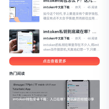
imtoken钱包怎么下？这几种
堆币
靠谱路子别走歪
imtoken中文版下载
⋅
昨天
⋅
45 阅读
如今这个时代,手上要是没有个数字钱包,
确实有点不太合乎情理,然而前往应用商
店搜索“imtoken”,呈现出来的结果各式
各样,实在是让人头疼不已。有些看起来
imtoken私钥到底藏在哪？别
似乎相似
慌，找对地方才安心
imtoken中文版下载
⋅
昨天
⋅
46 阅读
imtoken的私钥在哪里存在不少人,将imt
oken当作提款机,天真地幻想一下,只要把
密码输入进去了事情就会顺顺利利的。
然而,实际并不如此
点击查看更多
热门阅读
imtoken钱包安卓下载：入口在哪？老玩家的经验分享