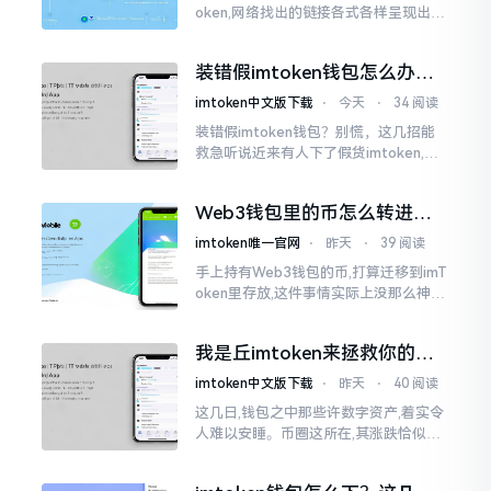
oken,网络找出的链接各式各样呈现出乱
糟糟的状态,瞅着都好像是那么一股正确
的样子,然而真的敢于点击一下吗?内心一
装错假imtoken钱包怎么办？
直忐忑不安。我折腾了好些日子
别慌，快卸载，这几招能救急
imtoken中文版下载
⋅
今天
⋅
34 阅读
装错假imtoken钱包？别慌，这几招能
救急听说近来有人下了假货imtoken,心
里必然怦怦一跳。这事物看起来如真品
一式,图标、名字皆仿得极像,然而其中全
Web3钱包里的币怎么转进
是陷阱。
imToken？别慌，三步搞定
imtoken唯一官网
⋅
昨天
⋅
39 阅读
手上持有Web3钱包的币,打算迁移到imT
oken里存放,这件事情实际上没那么神秘
莫测。好多人一听闻“跨链”、“转账”就
心生畏惧,担心转错链导致币消失不见
我是丘imtoken来拯救你的钱
包
imtoken中文版下载
⋅
昨天
⋅
40 阅读
这几日,钱包之中那些许数字资产,着实令
人难以安睡。币圈这所在,其涨跌恰似翻
书那般迅速,昨日尚呈飘红之态，今日已
然绿得人心慌慌。众多人手中紧握着一