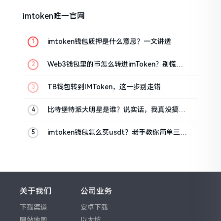
imtoken唯一官网
imtoken钱包质押是什么意思？一文讲透
Web3钱包里的币怎么转进imToken？别慌，
三步搞定
TB钱包转到IMToken，这一步别走错
比特堡特派大明星是谁？说实话，我真没搞明
白
imtoken钱包怎么买usdt？老手教你简单三步
搞定
关于我们
公司业务
下载渠道
安卓下载
网站地图
以太坊