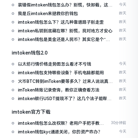
装错假imtoken钱包怎么办？别慌，快卸载，这几
今天
招能救急
我是丘imtoken来拯救你的钱包
昨天
imtoken钱包怎么下？这几种靠谱路子别走歪
昨天
imtoken私钥到底藏在哪？别慌，找对地方才安心
昨天
imtoken钱包是美金还是人民币？其实它是个“多
昨天
面手”
imtoken钱包2.0
以太坊行情价格走势图怎么看才不亏钱
今天
imtoken钱包支持哪些设备？手机电脑都能用
昨天
火币BTC转到imToken要等多久？过来人说说真实
昨天
情况
imToken转账记录查询，教你正确查看方法
昨天
imtoken银行USDT提现不了？这几个法子能帮你
昨天
搞定
imtoken官方下载
imtoken钱包怎么改权限？老用户手把手教你
30分钟前
换主人
imtoken钱包kyc通道关闭，你的资产咋办？
今天