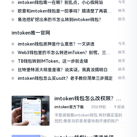
imtoken钱包唯一在哪？别乱点，小心假网站
今天
欧意和imtoken钱包是一回事吗？搞清楚了再装钱
昨天
包
鱼池挖矿挖出来的币怎么转到imtoken钱包？
昨天
imtoken唯一官网
imtoken钱包质押是什么意思？一文讲透
今天
Web3钱包里的币怎么转进imToken？别慌，三步
昨天
搞定
TB钱包转到IMToken，这一步别走错
昨天
比特堡特派大明星是谁？说实话，我真没搞明白
昨天
imtoken钱包怎么买usdt？老手教你简单三步搞定
昨天
imtoken钱包怎么改权限？老
用户手把手教你换主人
imtoken官方下载
⋅
30分钟前
⋅
9 阅读
手里紧握着imtoken钱包,有时确实蛮别
扭的,像是当初是老婆协助开通的账户呢,
如今想要自行掌控权力,又或者公司账户
打算更换法定代表人