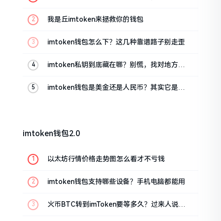
这几招能救急
我是丘imtoken来拯救你的钱包
imtoken钱包怎么下？这几种靠谱路子别走歪
imtoken私钥到底藏在哪？别慌，找对地方才
安心
imtoken钱包是美金还是人民币？其实它是个
“多面手”
imtoken钱包2.0
以太坊行情价格走势图怎么看才不亏钱
imtoken钱包支持哪些设备？手机电脑都能用
火币BTC转到imToken要等多久？过来人说说
真实情况