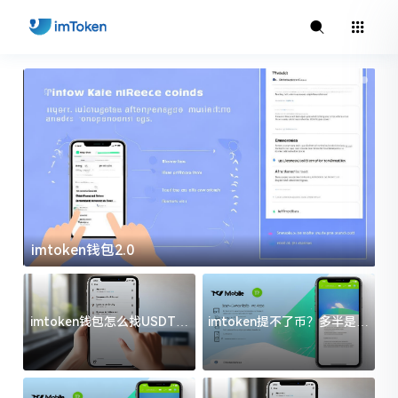
imtoken钱包2.0
i
imtoken钱包怎么找USDT地
imtoken提不了币？多半是这
址？三步搞定不踩坑
几件事没处理好