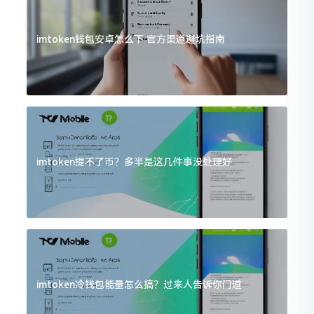
imtoken钱包安卓怎么下 官方渠道避坑指南
imtoken提不了币？多半是这几件事没处理好
imtoken冷钱包能量怎么搞？过来人告诉你门道