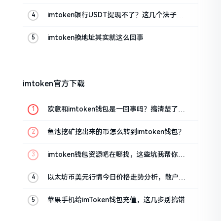
imtoken银行USDT提现不了？这几个法子能
帮你搞定
imtoken换地址其实就这么回事
imtoken官方下载
欧意和imtoken钱包是一回事吗？搞清楚了再
装钱包
鱼池挖矿挖出来的币怎么转到imtoken钱包？
imtoken钱包资源吧在哪找，这些坑我帮你趟
过
以太坊币美元行情今日价格走势分析，散户如
何避免追涨杀跌被套牢
苹果手机给imToken钱包充值，这几步别搞错