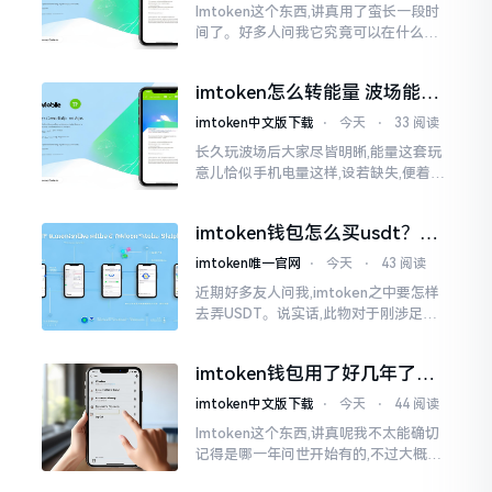
Imtoken这个东西,讲真用了蛮长一段时
间了。好多人问我它究竟可以在什么设
备上运行,今天就来谈谈这个事情。从手
机这一介面来说,iOS系统跟安卓系统都
imtoken怎么转能量 波场能量
给予支持
转换教程
imtoken中文版下载
⋅
今天
⋅
33 阅读
长久玩波场后大家尽皆明晰,能量这套玩
意儿恰似手机电量这样,设若缺失,便着实
关乎任何事项也难以做成。不论旨在实
施与波场相关转账特定TRC-20代币之举
imtoken钱包怎么买usdt？老
手教你简单三步搞定
imtoken唯一官网
⋅
今天
⋅
43 阅读
近期好多友人问我,imtoken之中要怎样
去弄USDT。说实话,此物对于刚涉足币
圈之人而言着实有些让人发懵。USDT是
泰达币,跟美元以1:1挂钩
imtoken钱包用了好几年了，
到底多少年了？
imtoken中文版下载
⋅
今天
⋅
44 阅读
Imtoken这个东西,讲真呢我不太能确切
记得是哪一年问世开始有的,不过大概在
2016年、2017年那个时候就开始活跃