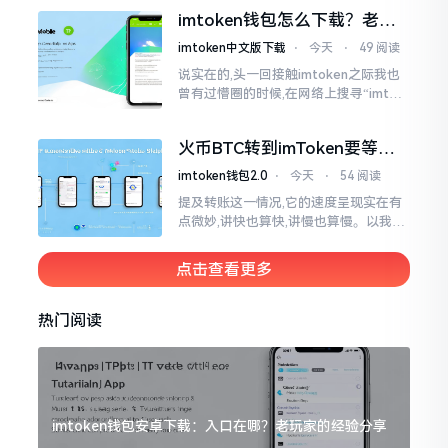
变得热门起来了,一直到现如今大概差不
imtoken钱包怎么下载？老用
多快要十年的时间了。
户告诉你靠谱渠道
imtoken中文版下载
⋅
今天
⋅
49 阅读
说实在的,头一回接触imtoken之际我也
曾有过懵圈的时候,在网络上搜寻“imtok
en钱包下载app网站”,冒出来的链接各式
各样,难以分辨真假,我自己就遭遇过麻烦
火币BTC转到imToken要等多
久？过来人说说真实情况
imtoken钱包2.0
⋅
今天
⋅
54 阅读
提及转账这一情况,它的速度呈现实在有
点微妙,讲快也算快,讲慢也算慢。以我从
火币提取BTC至imToken这件事情来讲,
正常状况下30分钟到2小时就能达成到
点击查看更多
账。可是
热门阅读
imtoken钱包安卓下载：入口在哪？老玩家的经验分享