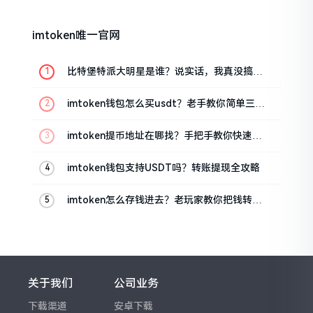
imtoken唯一官网
比特堡特派大明星是谁？说实话，我真没搞明
白
imtoken钱包怎么买usdt？老手教你简单三步
搞定
imtoken提币地址在哪找？手把手教你快速查
看
imtoken钱包支持USDT吗？转账提现全攻略
imtoken怎么存钱进去？老玩家教你把钱转进
钱包
关于我们
公司业务
下载渠道
安卓下载