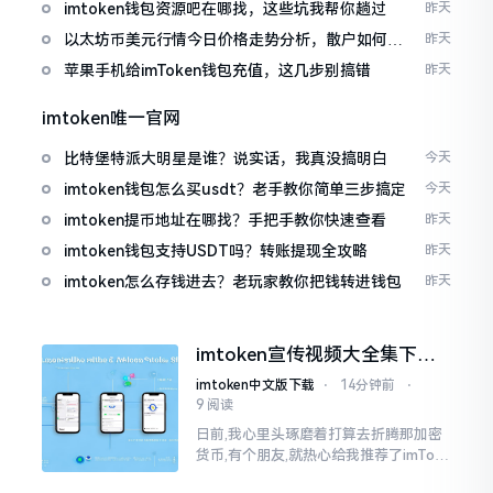
imtoken钱包资源吧在哪找，这些坑我帮你趟过
昨天
以太坊币美元行情今日价格走势分析，散户如何避
昨天
免追涨杀跌被套牢
苹果手机给imToken钱包充值，这几步别搞错
昨天
imtoken唯一官网
比特堡特派大明星是谁？说实话，我真没搞明白
今天
imtoken钱包怎么买usdt？老手教你简单三步搞定
今天
imtoken提币地址在哪找？手把手教你快速查看
昨天
imtoken钱包支持USDT吗？转账提现全攻略
昨天
imtoken怎么存钱进去？老玩家教你把钱转进钱包
昨天
imtoken宣传视频大全集下
载，新手看完就懂怎么用
imtoken中文版下载
⋅
14分钟前
⋅
9 阅读
日前,我心里头琢磨着打算去折腾那加密
货币,有个朋友,就热心给我推荐了imTok
en,还着重讲这可是个老资格的钱包哩。