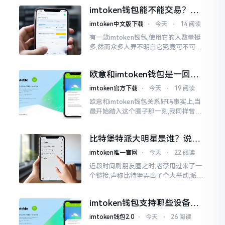
之后,我去到网上搜索了一番,嘿
imtoken钱包能不能交易？一
文说清楚
imtoken中文版下载
⋅
今天
⋅
14 阅读
有一款imtoken钱包,使用它的人数量挺
多,然而众多人弄不明白它究竟可不可以
进行交易。说实话,此问题问得很实在。
钱包和交易所原本就是不同的事物,像是
欧意和imtoken钱包是一回事
存钱罐与菜市场那般
吗？搞清楚了再装钱包
imtoken官方下载
⋅
今天
⋅
19 阅读
欧意和imtoken钱包关系好吗事实上,当
最开始踏入这个圈子那一刻,我同样曾因
这两者之名而陷入困惑,觉得好似有着同
一母体渊源所致的关联。而后随着时间
比特堡特派大明星是谁？说实
推移才逐渐明晰
话，我真没搞明白
imtoken唯一官网
⋅
今天
⋅
22 阅读
近段时间刷朋友圈之时,老李甩过来了一
个链接,声称比特堡弄出了个大举动,派遣
了个不知什么样明星前来站台。我点击
进入查看,哎呀不得了,满屏幕都是“重
imtoken钱包支持哪些设备？
磅”、“首发”、“独家”
手机电脑都能用
imtoken钱包2.0
⋅
今天
⋅
26 阅读