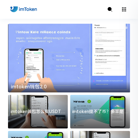
imtoken钱包2.0
i
imtoken钱包怎么找USDT地
imtoken提不了币？多半是这
址？三步搞定不踩坑
几件事没处理好