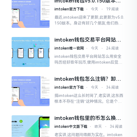
imtoken钱包v5.0.150版本实
测：这更新到底值不值得升
imtoken官方下载
⋅
今天
⋅
19 阅读
最近,imtoken迎来了更新,此更新为v5.0.
150版本。身边有好几个朋友,他们热衷
于玩币,都纷纷询问这一版本到底怎样。
说实话,此次版本改动幅度不算大
imtoken钱包交易平台网站怎
么用？安全吗？一文讲清真实
imtoken唯一官网
⋅
今天
⋅
24 阅读
功能
imtoken钱包交易平台网站怎么用安全
吗历经好些年玩币,使用imtoken后觉得
还算可以,然而也存在他人批评它有时卡
顿得让人受不了。实际上,此钱包自身并
imtoken钱包怎么注销？卸载
非交易平台
后你的资产还在吗
imtoken官方下载
⋅
今天
⋅
34 阅读
搞imtoken这么长时间了,老实讲,这东西
根本不存在“注销”这种情况。它是个去
中心化的钱包,私钥助记词全都在你自己
手中握着,服务器那边根本不存储你的物
imtoken钱包里的币怎么换成
件。你想要注销?
gopay？老哥手把手教你
imtoken中文版下载
⋅
昨天
⋅
34 阅读
老实讲,这问题问得颇为实在。imtoken