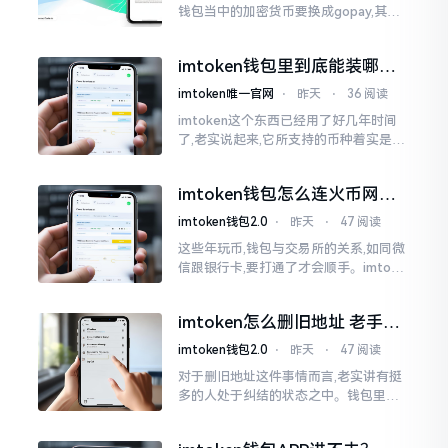
钱包当中的加密货币要换成gopay,其间
的确得绕几个弯子,不过也并非是什么难
事。我先前也被这问题折腾得相当够呛
imtoken钱包里到底能装哪些
币？一文讲清楚
imtoken唯一官网
⋅
昨天
⋅
36 阅读
imtoken这个东西已经用了好几年时间
了,老实说起来,它所支持的币种着实是非
常多的,可不是什么币种都能够进行存储
的。好多人初次使用这个钱包,一打开看
imtoken钱包怎么连火币网？
到各种币种布满屏幕后
老玩家手把手教你
imtoken钱包2.0
⋅
昨天
⋅
47 阅读
这些年玩币,钱包与交易所的关系,如同微
信跟银行卡,要打通了才会顺手。imtoke
n与火币网这两样东西,好多人傻傻区分得
不清晰。简而言之,imtoken是属于你的
imtoken怎么删旧地址 老手教
钱包
你清理钱包
imtoken钱包2.0
⋅
昨天
⋅
47 阅读
对于删旧地址这件事情而言,老实讲有挺
多的人处于纠结的状态之中。钱包里面
地址数量增多之后看着会显得杂乱无章,
其中有些地址还是以往胡乱填写而成的,