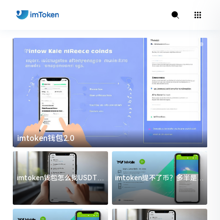
imtoken钱包2.0
i
imtoken钱包怎么找USDT地
imtoken提不了币？多半是这
址？三步搞定不踩坑
几件事没处理好