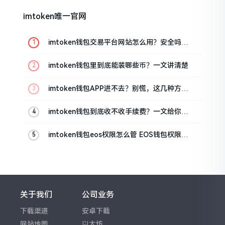
imtoken唯一官网
imtoken钱包交易平台网站怎么用？安全吗？
一文讲清真实功能
imtoken钱包里到底能装哪些币？一文讲清楚
imtoken钱包APP进不去？别慌，这几种方法
帮你快速解决
imtoken钱包到底收不收手续费？一文给你说
清楚
imtoken钱包eos权限怎么管 EOS钱包权限设
置方法
关于我们
公司业务
下载渠道
安卓下载
网站地图
以太坊