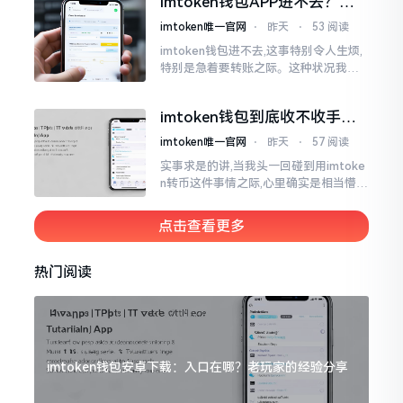
imtoken钱包APP进不去？别
放置在那里会占据一定的空间。
慌，这几种方法帮你快速解决
imtoken唯一官网
⋅
昨天
⋅
53 阅读
imtoken钱包进不去,这事特别令人生烦,
特别是急着要转账之际。这种状况我遭
遇过好多回,费了好大劲最终才弄好。实
际上大多情形并非是什么严重问题
imtoken钱包到底收不收手续
费？一文给你说清楚
imtoken唯一官网
⋅
昨天
⋅
57 阅读
实事求是的讲,当我头一回碰到用imtoke
n转币这件事情之际,心里确实是相当懵懂
的。每一次着手转账行动之时,系统都会
给出需要缴纳gas费的提示,这使得我格
点击查看更多
外疑惑
热门阅读
imtoken钱包安卓下载：入口在哪？老玩家的经验分享