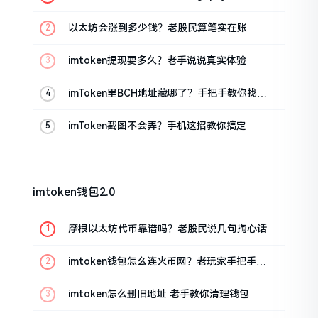
把手教你
以太坊会涨到多少钱？老股民算笔实在账
imtoken提现要多久？老手说说真实体验
imToken里BCH地址藏哪了？手把手教你找对
位置
imToken截图不会弄？手机这招教你搞定
imtoken钱包2.0
摩根以太坊代币靠谱吗？老股民说几句掏心话
imtoken钱包怎么连火币网？老玩家手把手教
你
imtoken怎么删旧地址 老手教你清理钱包