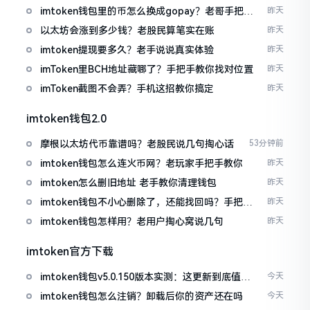
imtoken钱包里的币怎么换成gopay？老哥手把手
昨天
教你
以太坊会涨到多少钱？老股民算笔实在账
昨天
imtoken提现要多久？老手说说真实体验
昨天
imToken里BCH地址藏哪了？手把手教你找对位置
昨天
imToken截图不会弄？手机这招教你搞定
昨天
imtoken钱包2.0
摩根以太坊代币靠谱吗？老股民说几句掏心话
53分钟前
imtoken钱包怎么连火币网？老玩家手把手教你
昨天
imtoken怎么删旧地址 老手教你清理钱包
昨天
imtoken钱包不小心删除了，还能找回吗？手把手
昨天
教你恢复
imtoken钱包怎样用？老用户掏心窝说几句
昨天
imtoken官方下载
imtoken钱包v5.0.150版本实测：这更新到底值不
今天
值得升
imtoken钱包怎么注销？卸载后你的资产还在吗
今天