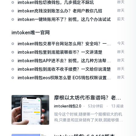
imtoken钱包切换钱包，几步搞定不踩坑
昨天
imtoken充钱没到账怎么办？老用户教你几招
昨天
imtoken一键转账用不了？别慌，这几个办法试试
前天
imtoken唯一官网
imtoken钱包交易平台网站怎么用？安全吗？一文
今天
讲清真实功能
imtoken钱包里到底能装哪些币？一文讲清楚
昨天
imtoken钱包APP进不去？别慌，这几种方法帮你
昨天
快速解决
imtoken钱包到底收不收手续费？一文给你说清楚
昨天
imtoken钱包eos权限怎么管 EOS钱包权限设置方
昨天
法
摩根以太坊代币靠谱吗？老股
民说几句掏心话
imtoken钱包2.0
⋅
53分钟前
⋅
13 阅读
现今这个时候,随便哪一个规模较大的机
构,只要是和区块链有了关联,就能够借着
势头炒作出来一波行情。摩根这个名称
一旦出现