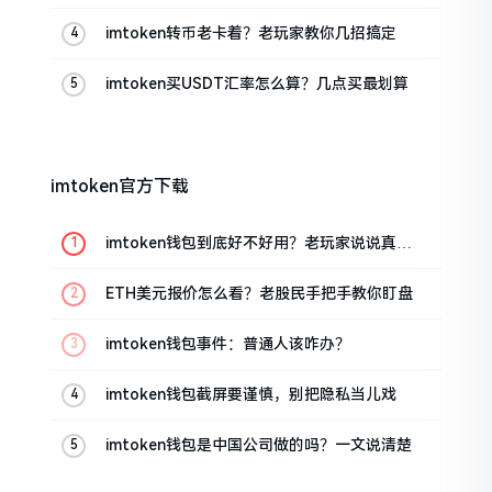
的
imtoken转币老卡着？老玩家教你几招搞定
imtoken买USDT汇率怎么算？几点买最划算
imtoken官方下载
imtoken钱包到底好不好用？老玩家说说真实
体验
ETH美元报价怎么看？老股民手把手教你盯盘
imtoken钱包事件：普通人该咋办？
imtoken钱包截屏要谨慎，别把隐私当儿戏
imtoken钱包是中国公司做的吗？一文说清楚