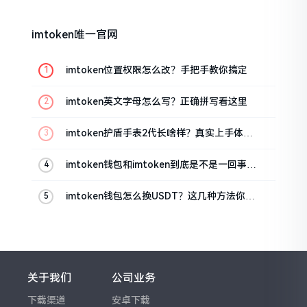
imtoken唯一官网
imtoken位置权限怎么改？手把手教你搞定
imtoken英文字母怎么写？正确拼写看这里
imtoken护盾手表2代长啥样？真实上手体验
分享
imtoken钱包和imtoken到底是不是一回事？
看完就懂了
imtoken钱包怎么换USDT？这几种方法你得
知道
关于我们
公司业务
下载渠道
安卓下载