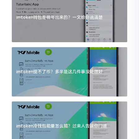
imtoken钱包是哪年出来的？一文给你说清楚
imtoken提不了币？多半是这几件事没处理好
imtoken冷钱包能量怎么搞？过来人告诉你门道