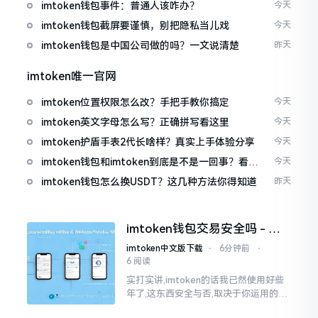
imtoken钱包事件：普通人该咋办？
今天
imtoken钱包截屏要谨慎，别把隐私当儿戏
今天
imtoken钱包是中国公司做的吗？一文说清楚
昨天
imtoken唯一官网
imtoken位置权限怎么改？手把手教你搞定
今天
imtoken英文字母怎么写？正确拼写看这里
今天
imtoken护盾手表2代长啥样？真实上手体验分享
今天
imtoken钱包和imtoken到底是不是一回事？看完
今天
就懂了
imtoken钱包怎么换USDT？这几种方法你得知道
昨天
imtoken钱包交易安全吗 - 老
用户的一些心里话
imtoken中文版下载
⋅
6分钟前
⋅
6 阅读
实打实讲,imtoken的话我已然使用好些
年了,这东西安全与否,取决于你运用的方
式。钱包自身不存在问题,然而众多人之