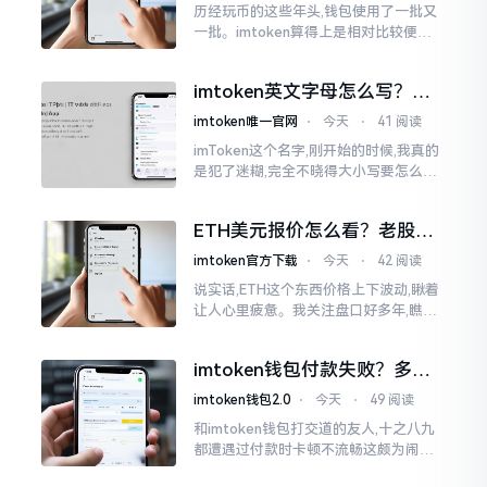
历经玩币的这些年头,钱包使用了一批又
一批。imtoken算得上是相对比较便于
使用的，在手机上运用起来没有问题,然
而有时想要就着大屏幕瞧瞧资产状况,那
imtoken英文字母怎么写？正
就得去寻觅电脑端的入口。
确拼写看这里
imtoken唯一官网
⋅
今天
⋅
41 阅读
imToken这个名字,刚开始的时候,我真的
是犯了迷糊,完全不晓得大小写要怎么去
处置。在网络上搜寻了一阵后,发觉各种
各样的写法都有,有的写成IMTOKEN
ETH美元报价怎么看？老股民
手把手教你盯盘
imtoken官方下载
⋅
今天
⋅
42 阅读
说实话,ETH这个东西价格上下波动,瞅着
让人心里疲惫。我关注盘口好多年,瞧见
好多人询问“eth美元报价”,实际上重点并
非价格自身,而是你怎样去看待、如何做
imtoken钱包付款失败？多半
判断。
是这几个原因闹的
imtoken钱包2.0
⋅
今天
⋅
49 阅读
和imtoken钱包打交道的友人,十之八九
都遭遇过付款时卡顿不流畅这颇为闹心
的状况。转账持续许久毫无反应,亦或是