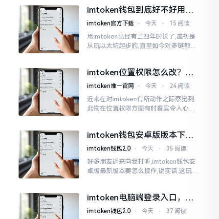
所以失败,在于贪图便宜以及偷懒。我目
imtoken钱包到底好不好用？
睹过非常多的人
老玩家说说真实体验
imtoken官方下载
⋅
今天
⋅
15 阅读
用imtoken已经有三四年时长了,最初是
从玩以太坊起步的,直至如今对多链都有
涉及,也可算是个老使用者了,讲真，imto
ken这玩意儿就好像一个数字钱袋子
imtoken位置权限怎么改？手
把手教你搞定
imtoken唯一官网
⋅
今天
⋅
24 阅读
近来在对imtoken有所动作之际察觉到,
此物在位置权限方面有时着实令人心生
烦闷之感。开启app之际提示定位出现故
障情况,致使我呈现出一脸茫然不知所措
imtoken钱包安卓版版本下载
的模样
安装教程
imtoken钱包2.0
⋅
今天
⋅
35 阅读
好多朋友近来向我打听,imtoken钱包安
卓版最新版本要怎么操作,说实话,这玩意
儿要是熟练掌握了,还挺方便的。我用它
都快两年了,从1.8版本一直跟到现在的2.
imtoken电脑端登录入口，地
0版本
址在这里
imtoken钱包2.0
⋅
今天
⋅
37 阅读