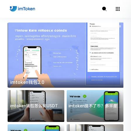
imtoken钱包2.0
i
imtoken钱包怎么找USDT地
imtoken提不了币？多半是这
址？三步搞定不踩坑
几件事没处理好