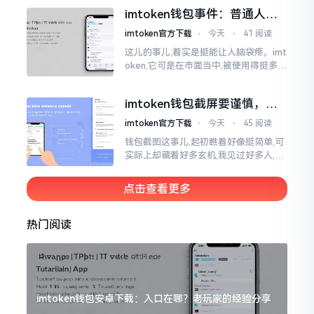
直接弹出红色字体显示报错,情形令人焦
imtoken钱包事件：普通人该
急得连连跺脚。实际上讲
咋办？
imtoken官方下载
⋅
今天
⋅
41 阅读
这儿的事儿,着实是挺能让人脑袋疼。imt
oken,它可是在市面当中,被使用得挺多的
那种钱包。前段时间,它出现了一些状况
咧,好多人的资产,都跟着一块儿晃悠起来
imtoken钱包截屏要谨慎，别
把隐私当儿戏
imtoken官方下载
⋅
今天
⋅
45 阅读
钱包截图这事儿,起初瞧着好像挺简单,可
实际上却藏着好多玄机,我见过好多人,总
随手截钱包画面后,就随便发到朋友圈或
者群聊里,结果账号被盗,资产也没了,要晓
点击查看更多
得
热门阅读
imtoken钱包安卓下载：入口在哪？老玩家的经验分享