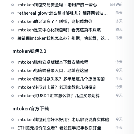
imtoken钱包交易安全吗 - 老用户的一些心里
6分钟前
话
“ethereal glow”怎么翻才够味儿？翻译圈老油条
昨天
的私房话
imtoken助记词忘了？别慌，这招能救你
昨天
imtoken是去中心化钱包吗？看完这篇不踩坑
昨天
装错假imtoken钱包怎么办？别慌，快卸载，这几
昨天
招能救急
imtoken钱包2.0
imtoken钱包安卓版版本下载安装教程
今天
imtoken电脑端登录入口，地址在这里
今天
imtoken钱包付款失败？多半是这几个原因闹的
今天
imtoken转币老卡着？老玩家教你几招搞定
今天
imtoken买USDT汇率怎么算？几点买最划算
今天
imtoken官方下载
imtoken钱包到底好不好用？老玩家说说真实体验
今天
ETH美元报价怎么看？老股民手把手教你盯盘
今天