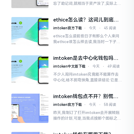
忘了助记词,就相当于资产没了,实际上这
笔账不能如此来算,重点在于你的设备是
否还存在。假设你的手机没丢,且一直处
ethice怎么读？这词儿到底念
于网络连接状态
啥，别搞错了
imtoken官方下载
⋅
今天
⋅
45 阅读
ethice怎么读前些日子有那么个人来问
我ethice该怎么样去读,我当时一下子就
愣住了,卡在那儿说不出话来。这个词瞅
着模样感觉像是ethics（伦理学）,不过
imtoken是去中心化钱包吗？
呢拼写方面却少了一个字母
看完这篇不踩坑
imtoken中文版下载
⋅
今天
⋅
49 阅读
不少人询问imtoken究竟能不能算作去
中心化,咱不拐弯抹角,直接讲结论:它是一
种“不伦不类”的混合形态。私钥诚然是
由你自己掌握在手中,这点确凿无误
imtoken钱包点不开？别慌，
试试这几招
imtoken官方下载
⋅
今天
⋅
58 阅读
昨天,我制订了打开imtoken去开展转账
操作的计划,可是,当我点按那个图标之后,
屏幕就如同陷入死机状态一样,好长一段
时间都木有一丁点反应。我不住地点击