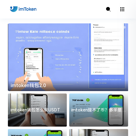
imtoken钱包2.0
i
imtoken钱包怎么找USDT地
imtoken提不了币？多半是这
址？三步搞定不踩坑
几件事没处理好