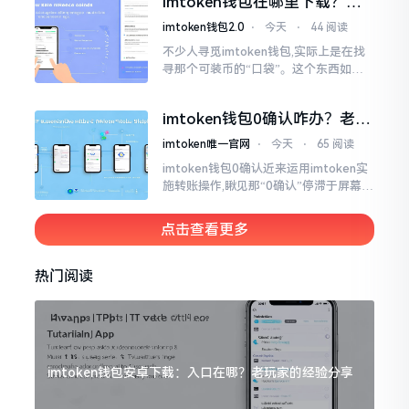
imtoken钱包在哪里下载？老
手教你几招避坑
imtoken钱包2.0
⋅
今天
⋅
44 阅读
不少人寻觅imtoken钱包,实际上是在找
寻那个可装币的“口袋”。这个东西如今
称作imToken,是个老资历的钱包,对以太
坊、比特币以及各类链上的代币予以支
imtoken钱包0确认咋办？老手
持。
教你几招快速解决
imtoken唯一官网
⋅
今天
⋅
65 阅读
imtoken钱包0确认近来运用imtoken实
施转账操作,瞅见那“0确认”停滞于屏幕之
上,内心着实颇为不是个滋味儿。此玩意
儿恰似前往银行进行排队,前方之人众多,
点击查看更多
你仅有干巴巴等待其一途。
热门阅读
imtoken钱包安卓下载：入口在哪？老玩家的经验分享