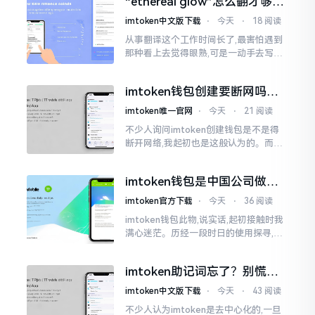
“ethereal glow”怎么翻才够味
至极点。
儿？翻译圈老油条的私房话
imtoken中文版下载
⋅
今天
⋅
18 阅读
从事翻译这个工作时间长了,最害怕遇到
那种看上去觉得眼熟,可是一动手去写就
毫无头绪的词汇。“etherealglow”就是
很典型的例子。你去查阅词典
imtoken钱包创建要断网吗？
老玩家说说真实情况
imtoken唯一官网
⋅
今天
⋅
21 阅读
不少人询问imtoken创建钱包是不是得
断开网络,我起初也是这般认为的。而后
使用了好些年才发觉,此种说法略微有些
夸张了。断网创建主要是为了防范中间
imtoken钱包是中国公司做的
人攻击
吗？一文说清楚
imtoken官方下载
⋅
今天
⋅
36 阅读
imtoken钱包此物,说实话,起初接触时我
满心迷茫。历经一段时日的使用探寻,我
才渐渐揭开其面纱,明晰其实际状况。原
来,这款钱包乃中国团队打造,其创始人为
imtoken助记词忘了？别慌，
李鹏
这招能救你
imtoken中文版下载
⋅
今天
⋅
43 阅读
不少人认为imtoken是去中心化的,一旦