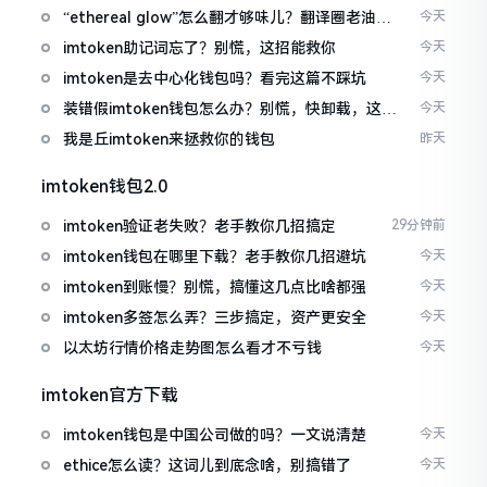
“ethereal glow”怎么翻才够味儿？翻译圈老油条
今天
的私房话
imtoken助记词忘了？别慌，这招能救你
今天
imtoken是去中心化钱包吗？看完这篇不踩坑
今天
装错假imtoken钱包怎么办？别慌，快卸载，这几
今天
招能救急
我是丘imtoken来拯救你的钱包
昨天
imtoken钱包2.0
imtoken验证老失败？老手教你几招搞定
29分钟前
imtoken钱包在哪里下载？老手教你几招避坑
今天
imtoken到账慢？别慌，搞懂这几点比啥都强
今天
imtoken多签怎么弄？三步搞定，资产更安全
今天
以太坊行情价格走势图怎么看才不亏钱
今天
imtoken官方下载
imtoken钱包是中国公司做的吗？一文说清楚
今天
ethice怎么读？这词儿到底念啥，别搞错了
今天