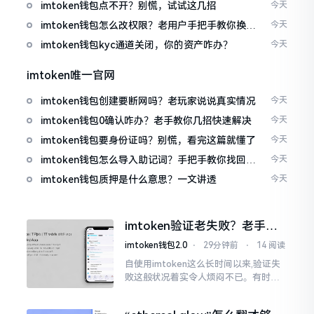
imtoken钱包点不开？别慌，试试这几招
今天
imtoken钱包怎么改权限？老用户手把手教你换主
今天
人
imtoken钱包kyc通道关闭，你的资产咋办？
今天
imtoken唯一官网
imtoken钱包创建要断网吗？老玩家说说真实情况
今天
imtoken钱包0确认咋办？老手教你几招快速解决
今天
imtoken钱包要身份证吗？别慌，看完这篇就懂了
今天
imtoken钱包怎么导入助记词？手把手教你找回资
今天
产
imtoken钱包质押是什么意思？一文讲透
今天
imtoken验证老失败？老手教
你几招搞定
imtoken钱包2.0
⋅
29分钟前
⋅
14 阅读
自使用imtoken这么长时间以来,验证失
败这般状况着实令人烦闷不已。有时急
切地想要进行转账操作,却偏偏卡在验证
那一流程环节,致使整个人的状态都低落