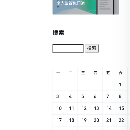
来人告诉你门道
搜索
一
二
三
四
五
六
1
3
4
5
6
7
8
10
11
12
13
14
15
17
18
19
20
21
22