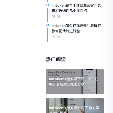
imtoken钱包手续费怎么省？老
玩家告诉你几个实在招
08-06
imtoken怎么存钱进去？老玩家
教你把钱转进钱包
08-06
热门阅读
imtoken钱包安卓下载：入口在
哪？老玩家的经验分享
imtoken钱包安卓怎么下 官方渠