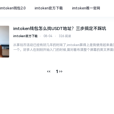
imtoken钱包2.0
imtoken官方下载
imtoken唯一官网
imtoken钱包怎么找USDT地址？三步搞定不踩坑
imtoken官方下载
⋅
08-04
⋅
326 阅读
从事玩币活动已经有好几年的时间了,imtoken算得上是我使用起来
一个。好多人在刚刚开始入门的时候,面对着布满整个屏幕的英文界面
‹‹
››
1