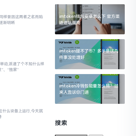
imtoken钱包安卓怎么下 官方渠
,我同样曾因这两者之名而陷
道避坑指南
逐渐明晰
imtoken提不了币？多半是这几
件事没处理好
举动,派遣了个不知什么样
”、“独家”
imtoken冷钱包能量怎么搞？过
来人告诉你门道
以在什么设备上运行,今天就
持
搜索