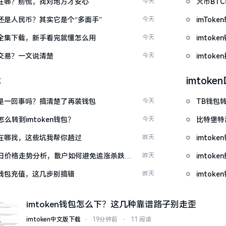
底藏在哪？别慌，找对地方才安心
今天
火币BT
金还是人民币？其实它是个“多面手”
今天
imTo
频大全集下载，新手看完就懂怎么用
今天
imto
能交易？一文说清楚
今天
imtok
载
imtok
钱包是一回事吗？搞清楚了再装钱包
今天
TB钱包转
么转到imtoken钱包？
今天
比特堡特
源吧在哪找，这些坑我帮你趟过
昨天
imtok
日价格走势分析，散户如何避免追涨杀跌被
昨天
imto
en钱包充值，这几步别搞错
昨天
imtok
imtoken钱包怎么下？这几种靠谱路子别走歪
imtoken中文版下载
⋅
19分钟前
⋅
11 阅读