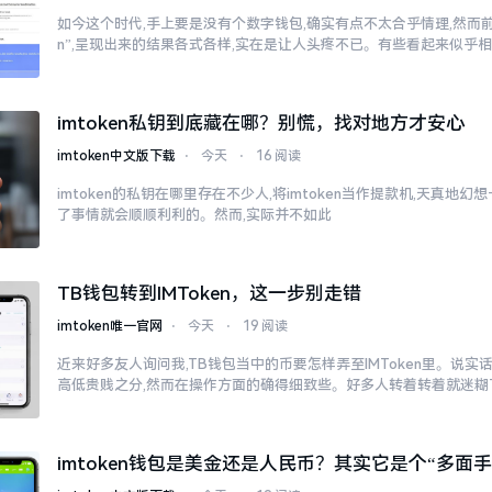
如今这个时代,手上要是没有个数字钱包,确实有点不太合乎情理,然而前往
n”,呈现出来的结果各式各样,实在是让人头疼不已。有些看起来似乎
imtoken私钥到底藏在哪？别慌，找对地方才安心
imtoken中文版下载
⋅
今天
⋅
16 阅读
imtoken的私钥在哪里存在不少人,将imtoken当作提款机,天真地
了事情就会顺顺利利的。然而,实际并不如此
TB钱包转到IMToken，这一步别走错
imtoken唯一官网
⋅
今天
⋅
19 阅读
近来好多友人询问我,TB钱包当中的币要怎样弄至IMToken里。说实
高低贵贱之分,然而在操作方面的确得细致些。好多人转着转着就迷糊
imtoken钱包是美金还是人民币？其实它是个“多面手