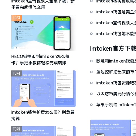
imtoken私钥到
imtoken宣传视频大全集下载，新
手看完就懂怎么用
imtoken钱包是美
TOP3
imtoken宣传视
imtoken钱包能不
imtoken官方下
HECO链提币到imToken怎么操
欧意和imtoken
作？手把手教你轻松完成转账
鱼池挖矿挖出来的币怎
TOP4
imtoken钱包资
以太坊币美元行情今
套牢
苹果手机给imTok
imtoken钱包护盾怎么买？别急着
掏钱
TOP5