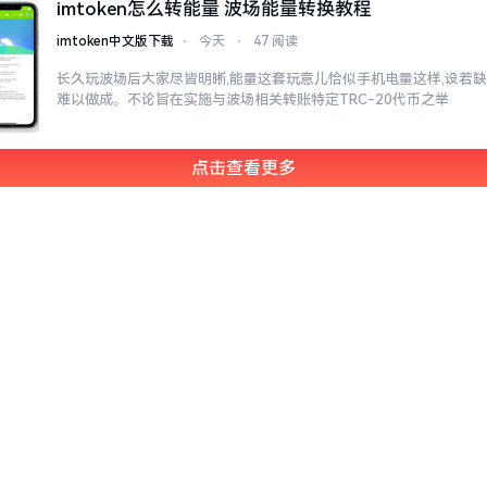
imtoken怎么转能量 波场能量转换教程
imtoken中文版下载
⋅
今天
⋅
47 阅读
长久玩波场后大家尽皆明晰,能量这套玩意儿恰似手机电量这样,设若缺
难以做成。不论旨在实施与波场相关转账特定TRC-20代币之举
点击查看更多