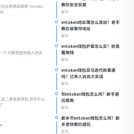
教你安全安装
应用商店搜索“imtoke
相似
前天
imtoken地址薄怎么添加？老手
教你省事存地址
前天
imtoken钱包护盾怎么买？别急
着掏钱
幻想一下,只要把密码输入进去
前天
imtoken钱包亚马逊代购靠谱
吗？过来人说说大实话
前天
filimtoken钱包怎么用？新手避
话,这二者皆是钱包,并无什么
坑指南
了
前天
新乡市imtoken钱包怎么用？新
乡老铁教你避坑
”
前天