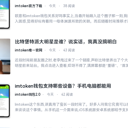
imtoken官方下载
⋅
今天
⋅
38 阅读
欧意和imtoken钱包关系好吗事实上,当最开始踏入这个圈子那一刻
入困惑,觉得好似有着同一母体渊源所致的关联。而后随着时间推移才
比特堡特派大明星是谁？说实话，我真没搞明白
imtoken唯一官网
⋅
今天
⋅
43 阅读
近段时间刷朋友圈之时,老李甩过来了一个链接,声称比特堡弄出了个大
明星前来站台。我点击进入查看,哎呀不得了,满屏幕都是“重磅”、“首发
imtoken钱包支持哪些设备？手机电脑都能用
imtoken钱包2.0
⋅
今天
⋅
42 阅读
Imtoken这个东西,讲真用了蛮长一段时间了。好多人问我它究竟可
来谈谈这个事情。从手机这一介面来说,iOS系统跟安卓系统都给予支