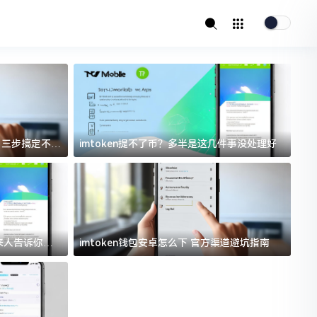
址？三步搞定不踩
imtoken提不了币？多半是这几件事没处理好
i
过来人告诉你门
imtoken钱包安卓怎么下 官方渠道避坑指南