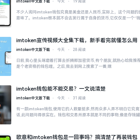
imtoken中文版下载
⋅
今天
⋅
19 阅读
不少人询问imtoken钱包究竟是美金还是人民币,实际上，这个问题的
意味了。imtoken根本就不会去发行属于自身的货币,它仅仅是一个“
imtoken宣传视频大全集下载，新手看完就懂怎么用
imtoken中文版下载
⋅
今天
⋅
28 阅读
日前,我心里头琢磨着打算去折腾那加密货币,有个朋友,就热心给我推荐了
是个老资格的钱包哩。之后,我去到网上搜索了一番,嘿
imtoken钱包能不能交易？一文说清楚
imtoken中文版下载
⋅
今天
⋅
31 阅读
有一款imtoken钱包,使用它的人数量挺多,然而众多人弄不明白它
话,此问题问得很实在。钱包和交易所原本就是不同的事物,像是存钱
欧意和imtoken钱包是一回事吗？搞清楚了再装钱包