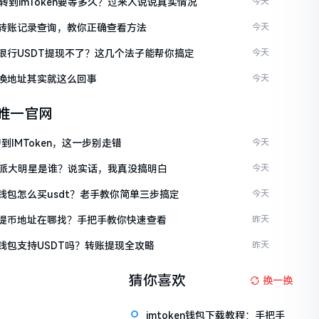
C转到imToken要等多久？过来人说说真实情况
今天
ken转账记录查询，教你正确查看方法
今天
ken银行USDT提现不了？这几个法子能帮你搞定
今天
en换地址其实就这么回事
今天
en唯一官网
到IMToken，这一步别走错
今天
派大明星是谁？说实话，我真没搞明白
今天
en钱包怎么买usdt？老手教你简单三步搞定
今天
ken提币地址在哪找？手把手教你快速查看
昨天
en钱包支持USDT吗？转账提现全攻略
昨天
猜你喜欢
换一换
imtoken钱包下载教程：手把手