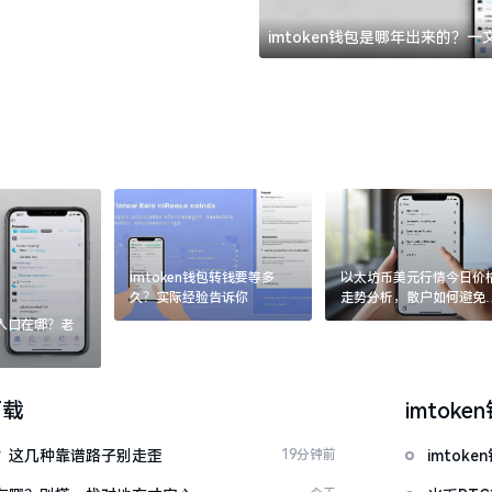
imtoken钱包是哪年出来的？
imtoken钱包转钱要等多
以太坊币美元行情今日价
久？实际经验告诉你
走势分析，散户如何避免
涨杀跌被套牢
：入口在哪？老
下载
imtoke
么下？这几种靠谱路子别走歪
19分钟前
imto