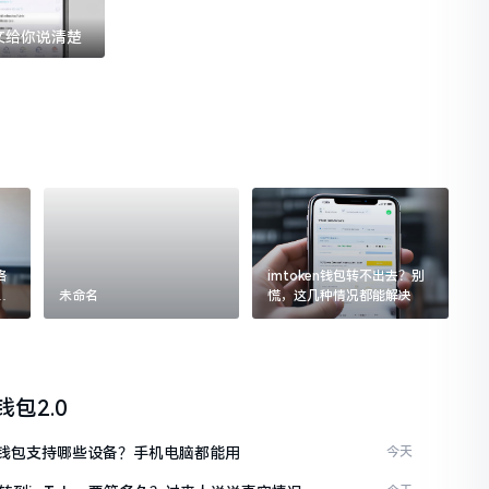
一文给你说清楚
格
imtoken钱包转不出去？别
追
未命名
慌，这几种情况都能解决
n钱包2.0
ken钱包支持哪些设备？手机电脑都能用
今天