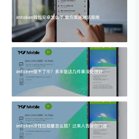
imtoken钱包安卓怎么下 官方渠道避坑指南
imtoken提不了币？多半是这几件事没处理好
imtoken冷钱包能量怎么搞？过来人告诉你门道