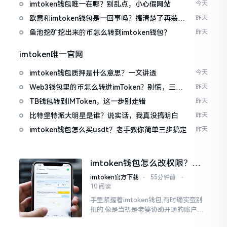
imtoken钱包唯一在哪？别乱点，小心假网站
今天
欧意和imtoken钱包是一回事吗？搞清楚了再装钱
昨天
包
鱼池挖矿挖出来的币怎么转到imtoken钱包？
昨天
imtoken唯一官网
imtoken钱包质押是什么意思？一文讲透
今天
Web3钱包里的币怎么转进imToken？别慌，三步
昨天
搞定
TB钱包转到IMToken，这一步别走错
昨天
比特堡特派大明星是谁？说实话，我真没搞明白
昨天
imtoken钱包怎么买usdt？老手教你简单三步搞定
昨天
imtoken钱包怎么改权限？老
用户手把手教你换主人
imtoken官方下载
⋅
55分钟前
⋅
10 阅读
手里紧握着imtoken钱包,有时确实蛮别
扭的,像是当初是老婆协助开通的账户呢,
如今想要自行掌控权力,又或者公司账户