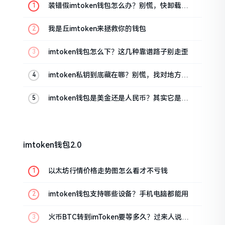
装错假imtoken钱包怎么办？别慌，快卸载，
这几招能救急
我是丘imtoken来拯救你的钱包
imtoken钱包怎么下？这几种靠谱路子别走歪
imtoken私钥到底藏在哪？别慌，找对地方才
安心
imtoken钱包是美金还是人民币？其实它是个
“多面手”
imtoken钱包2.0
以太坊行情价格走势图怎么看才不亏钱
imtoken钱包支持哪些设备？手机电脑都能用
火币BTC转到imToken要等多久？过来人说说