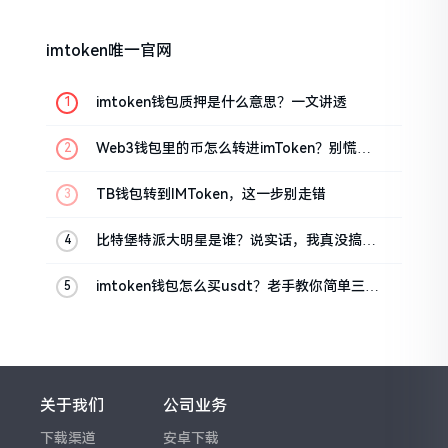
imtoken唯一官网
imtoken钱包质押是什么意思？一文讲透
Web3钱包里的币怎么转进imToken？别慌，
三步搞定
TB钱包转到IMToken，这一步别走错
比特堡特派大明星是谁？说实话，我真没搞明
白
imtoken钱包怎么买usdt？老手教你简单三步
搞定
关于我们
公司业务
下载渠道
安卓下载