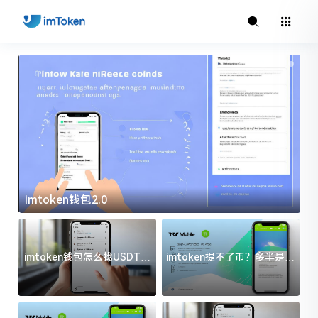
imtoken钱包2.0
i
imtoken钱包怎么找USDT地
imtoken提不了币？多半是这
址？三步搞定不踩坑
几件事没处理好