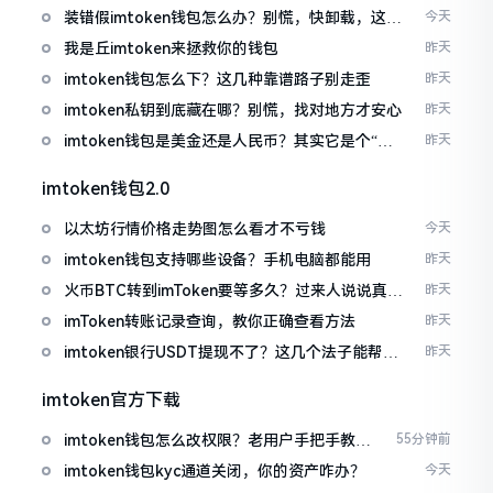
装错假imtoken钱包怎么办？别慌，快卸载，这几
今天
招能救急
我是丘imtoken来拯救你的钱包
昨天
imtoken钱包怎么下？这几种靠谱路子别走歪
昨天
imtoken私钥到底藏在哪？别慌，找对地方才安心
昨天
imtoken钱包是美金还是人民币？其实它是个“多
昨天
面手”
imtoken钱包2.0
以太坊行情价格走势图怎么看才不亏钱
今天
imtoken钱包支持哪些设备？手机电脑都能用
昨天
火币BTC转到imToken要等多久？过来人说说真实
昨天
情况
imToken转账记录查询，教你正确查看方法
昨天
imtoken银行USDT提现不了？这几个法子能帮你
昨天
搞定
imtoken官方下载
imtoken钱包怎么改权限？老用户手把手教你
55分钟前
换主人
imtoken钱包kyc通道关闭，你的资产咋办？
今天