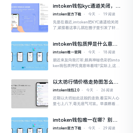
打算更换法定代表人
imtoken钱包kyc通道关闭，你
的资产咋办？
imtoken官方下载
⋅
今天
⋅
19 阅读
先是在最近,imtoken把KYC通道给关闭
了,紧接着这事儿就在圈子里引发了轩然
大波。一大批人的第一反应是全然懵掉,
心里想着钱包它还能不能继续使用?
imtoken钱包质押是什么意
思？一文讲透
imtoken唯一官网
⋅
今天
⋅
18 阅读
朋近来友向我打听,颇具神秘色彩的imto
ken钱包质押究竟意味着啥?实际上,这一
过程的本质也就是,你把手中原来有的币
交付安排给协议展开特殊处理
以太坊行情价格走势图怎么看
才不亏钱
imtoken钱包2.0
⋅
今天
⋅
26 阅读
近期以太坊如此这般的走势,着实叫人心
里七上八下,毫无底气可言。早晨瞧看之
际还是一片通红之色,展现出良好的态势,
然而到了下午,那颜色刹那间就改变了,绿
imtoken钱包唯一在哪？别乱
得让人心里直冒慌意。
点，小心假网站
imtoken官方下载
⋅
今天
⋅
29 阅读