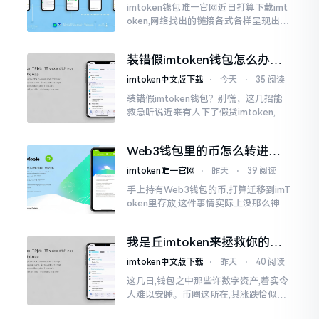
imtoken钱包唯一官网近日打算下载imt
oken,网络找出的链接各式各样呈现出乱
糟糟的状态,瞅着都好像是那么一股正确
的样子,然而真的敢于点击一下吗?内心一
装错假imtoken钱包怎么办？
直忐忑不安。我折腾了好些日子
别慌，快卸载，这几招能救急
imtoken中文版下载
⋅
今天
⋅
35 阅读
装错假imtoken钱包？别慌，这几招能
救急听说近来有人下了假货imtoken,心
里必然怦怦一跳。这事物看起来如真品
一式,图标、名字皆仿得极像,然而其中全
Web3钱包里的币怎么转进
是陷阱。
imToken？别慌，三步搞定
imtoken唯一官网
⋅
昨天
⋅
39 阅读
手上持有Web3钱包的币,打算迁移到imT
oken里存放,这件事情实际上没那么神秘
莫测。好多人一听闻“跨链”、“转账”就
心生畏惧,担心转错链导致币消失不见
我是丘imtoken来拯救你的钱
包
imtoken中文版下载
⋅
昨天
⋅
40 阅读
这几日,钱包之中那些许数字资产,着实令
人难以安睡。币圈这所在,其涨跌恰似翻
书那般迅速,昨日尚呈飘红之态，今日已