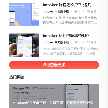
然绿得人心慌慌。众多人手中紧握着一
imtoken钱包怎么下？这几种
堆币
靠谱路子别走歪
imtoken中文版下载
⋅
昨天
⋅
45 阅读
如今这个时代,手上要是没有个数字钱包,
确实有点不太合乎情理,然而前往应用商
店搜索“imtoken”,呈现出来的结果各式
各样,实在是让人头疼不已。有些看起来
imtoken私钥到底藏在哪？别
似乎相似
慌，找对地方才安心
imtoken中文版下载
⋅
昨天
⋅
47 阅读
imtoken的私钥在哪里存在不少人,将imt
oken当作提款机,天真地幻想一下,只要把
密码输入进去了事情就会顺顺利利的。
然而,实际并不如此
点击查看更多
热门阅读
imtoken钱包安卓下载：入口在哪？老玩家的经验分享