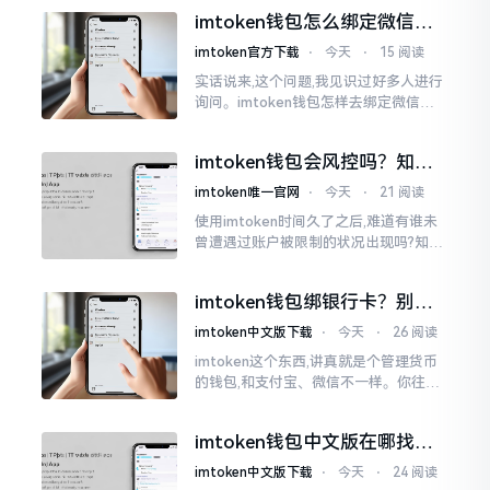
说实话,在那一瞬间
imtoken钱包怎么绑定微信？
答案可能让你失望
imtoken官方下载
⋅
今天
⋅
15 阅读
实话说来,这个问题,我见识过好多人进行
询问。imtoken钱包怎样去绑定微信呢?
答案是极为简单的,那便是绑不上。我方
才未信,经历了好长一段时间的反复尝
imtoken钱包会风控吗？知乎
试。随后予以明晰
上的说法靠不靠谱，老币民告
imtoken唯一官网
⋅
今天
⋅
21 阅读
诉你
使用imtoken时间久了之后,难道有谁未
曾遭遇过账户被限制的状况出现吗?知乎
上面为此吵得乱成一团,当中有人声称风
控是虚假的,还有人表示自己天天都被限
imtoken钱包绑银行卡？别折
制。
腾了，真相是这样的
imtoken中文版下载
⋅
今天
⋅
26 阅读
imtoken这个东西,讲真就是个管理货币
的钱包,和支付宝、微信不一样。你往里
面存的是比特币、以太坊这类虚拟货币,
并非人民币。好多人初次使用时
imtoken钱包中文版在哪找？
老手教你避坑
imtoken中文版下载
⋅
今天
⋅
24 阅读