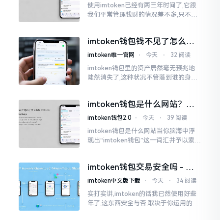
使用imtoken已经有两三年时间了,它跟
我们平常管理钱财的情况差不多,只不过
它是用于管理数字资产的。然而在网上
搜索“imtoken钱包官网中文版”,会跳出
imtoken钱包钱不见了怎么
许许多多的链接
办？老用户手把手教你找回
imtoken唯一官网
⋅
今天
⋅
32 阅读
imtoken钱包里的资产居然毫无预兆地
陡然消失了,这种状况不管落到谁的身上,
只怕都会心急如焚。我有个朋友就在前
些日子碰到了这样的事,当他满心忐忑地
imtoken钱包是什么网站？一
打开钱包查看时
文说清楚这玩意
imtoken钱包2.0
⋅
今天
⋅
39 阅读
imtoken钱包是什么网站当你脑海中浮
现出“imtoken钱包”这一词汇并予以索求
之时,内心所想往往不外乎“此物究竟是何
种平台”。事实上,初次听闻imtoken之际,
imtoken钱包交易安全吗 - 老
我也曾短暂错愕
用户的一些心里话
imtoken中文版下载
⋅
今天
⋅
34 阅读
实打实讲,imtoken的话我已然使用好些
年了,这东西安全与否,取决于你运用的方
式。钱包自身不存在问题,然而众多人之