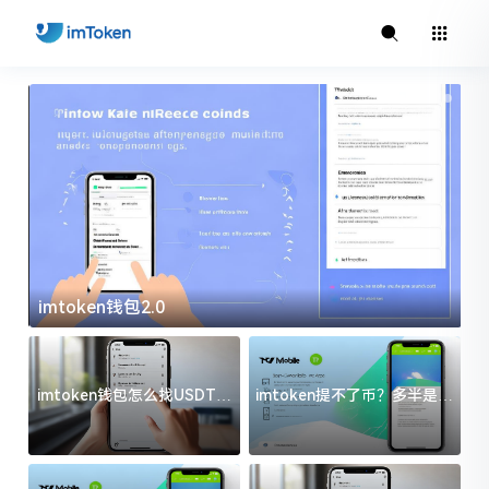
imtoken钱包2.0
i
imtoken钱包怎么找USDT地
imtoken提不了币？多半是这
址？三步搞定不踩坑
几件事没处理好