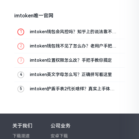
imtoken唯一官网
imtoken钱包会风控吗？知乎上的说法靠不靠
谱，老币民告诉你
imtoken钱包钱不见了怎么办？老用户手把手
教你找回
imtoken位置权限怎么改？手把手教你搞定
imtoken英文字母怎么写？正确拼写看这里
imtoken护盾手表2代长啥样？真实上手体验
分享
关于我们
公司业务
下载渠道
安卓下载