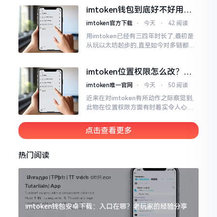
所以失败,在于贪图便宜以及偷懒。我目
imtoken钱包到底好不好用？
睹过非常多的人
老玩家说说真实体验
imtoken官方下载
⋅
今天
⋅
42 阅读
用imtoken已经有三四年时长了,最初是
从玩以太坊起步的,直至如今对多链都有
涉及,也可算是个老使用者了,讲真，imto
ken这玩意儿就好像一个数字钱袋子
imtoken位置权限怎么改？手
把手教你搞定
imtoken唯一官网
⋅
今天
⋅
50 阅读
近来在对imtoken有所动作之际察觉到,
此物在位置权限方面有时着实令人心生
烦闷之感。开启app之际提示定位出现故
障情况,致使我呈现出一脸茫然不知所措
点击查看更多
的模样
热门阅读
imtoken钱包安卓下载：入口在哪？老玩家的经验分享