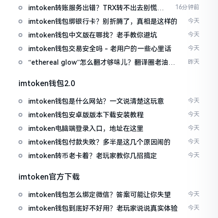
imtoken转账服务出错？TRX转不出去别慌，
16分钟前
这几招试试
imtoken钱包绑银行卡？别折腾了，真相是这样的
今天
imtoken钱包中文版在哪找？老手教你避坑
今天
imtoken钱包交易安全吗 - 老用户的一些心里话
今天
“ethereal glow”怎么翻才够味儿？翻译圈老油条
昨天
的私房话
imtoken钱包2.0
imtoken钱包是什么网站？一文说清楚这玩意
今天
imtoken钱包安卓版版本下载安装教程
今天
imtoken电脑端登录入口，地址在这里
今天
imtoken钱包付款失败？多半是这几个原因闹的
今天
imtoken转币老卡着？老玩家教你几招搞定
今天
imtoken官方下载
imtoken钱包怎么绑定微信？答案可能让你失望
今天
imtoken钱包到底好不好用？老玩家说说真实体验
今天