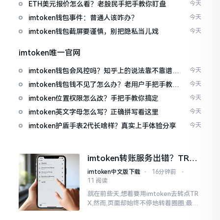
ETH美元报价怎么看？老股民手把手教你盯盘
今天
imtoken钱包事件：普通人该咋办？
今天
imtoken钱包截屏要谨慎，别把隐私当儿戏
今天
imtoken唯一官网
imtoken钱包会风控吗？知乎上的说法靠不靠谱，
今天
老币民告诉你
imtoken钱包钱不见了怎么办？老用户手把手教你
今天
找回
imtoken位置权限怎么改？手把手教你搞定
今天
imtoken英文字母怎么写？正确拼写看这里
今天
imtoken护盾手表2代长啥样？真实上手体验分享
今天
imtoken转账服务出错？TRX
转不出去别慌，这几招试试
imtoken中文版下载
⋅
16分钟前
⋅
11 阅读
就在前些天,想着要用imtoken去转点TR
X,然而,页面却始终不停地转着圈圈,最终
弹出来了“转账服务出错”这样的提示。