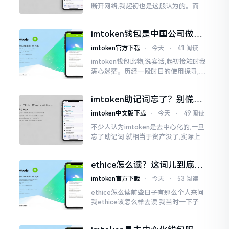
断开网络,我起初也是这般认为的。而后
使用了好些年才发觉,此种说法略微有些
夸张了。断网创建主要是为了防范中间
imtoken钱包是中国公司做的
人攻击
吗？一文说清楚
imtoken官方下载
⋅
今天
⋅
41 阅读
imtoken钱包此物,说实话,起初接触时我
满心迷茫。历经一段时日的使用探寻,我
才渐渐揭开其面纱,明晰其实际状况。原
来,这款钱包乃中国团队打造,其创始人为
imtoken助记词忘了？别慌，
李鹏
这招能救你
imtoken中文版下载
⋅
今天
⋅
49 阅读
不少人认为imtoken是去中心化的,一旦
忘了助记词,就相当于资产没了,实际上这
笔账不能如此来算,重点在于你的设备是
否还存在。假设你的手机没丢,且一直处
ethice怎么读？这词儿到底念
于网络连接状态
啥，别搞错了
imtoken官方下载
⋅
今天
⋅
53 阅读
ethice怎么读前些日子有那么个人来问
我ethice该怎么样去读,我当时一下子就
愣住了,卡在那儿说不出话来。这个词瞅
着模样感觉像是ethics（伦理学）,不过