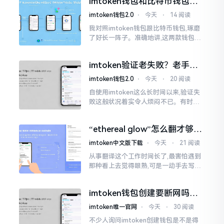
imtoken钱包和比特币钱包，
大家说法不尽相同
谁更安全？老玩家来聊聊
imtoken钱包2.0
⋅
今天
⋅
14 阅读
我对照imtoken钱包跟比特币钱包,琢磨
了好长一阵子。准确地讲,这两款钱包我
都用过,它们各有独特特性。imtoken是
多链钱包,能支持多种数字货币,界面设计
imtoken验证老失败？老手教
挺美观
你几招搞定
imtoken钱包2.0
⋅
今天
⋅
20 阅读
自使用imtoken这么长时间以来,验证失
败这般状况着实令人烦闷不已。有时急
切地想要进行转账操作,却偏偏卡在验证
那一流程环节,致使整个人的状态都低落
“ethereal glow”怎么翻才够味
至极点。
儿？翻译圈老油条的私房话
imtoken中文版下载
⋅
今天
⋅
21 阅读
从事翻译这个工作时间长了,最害怕遇到
那种看上去觉得眼熟,可是一动手去写就
毫无头绪的词汇。“etherealglow”就是
很典型的例子。你去查阅词典
imtoken钱包创建要断网吗？
老玩家说说真实情况
imtoken唯一官网
⋅
今天
⋅
30 阅读
不少人询问imtoken创建钱包是不是得