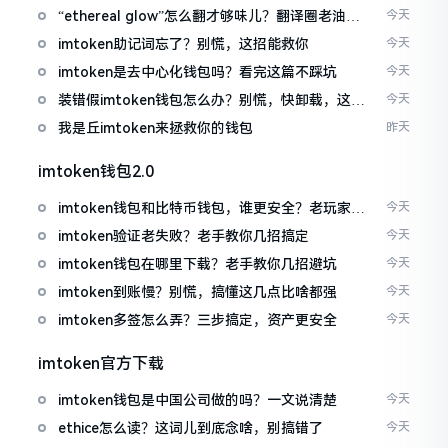
“ethereal glow”怎么翻才够味儿？翻译圈老油条
今天
的私房话
imtoken助记词忘了？别慌，这招能救你
今天
imtoken是去中心化钱包吗？看完这篇不踩坑
今天
装错假imtoken钱包怎么办？别慌，快卸载，这几
今天
招能救急
我是丘imtoken来拯救你的钱包
昨天
imtoken钱包2.0
imtoken钱包和比特币钱包，谁更安全？老玩家来
今天
聊聊
imtoken验证老失败？老手教你几招搞定
今天
imtoken钱包在哪里下载？老手教你几招避坑
今天
imtoken到账慢？别慌，搞懂这几点比啥都强
今天
imtoken多签怎么弄？三步搞定，资产更安全
今天
imtoken官方下载
imtoken钱包是中国公司做的吗？一文说清楚
今天
ethice怎么读？这词儿到底念啥，别搞错了
今天