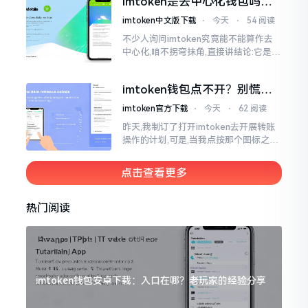
imtoken是去中心化钱包吗？
呢拼写方面却少了一个字母
看完这篇不踩坑
imtoken中文版下载
⋅
今天
⋅
54 阅读
不少人询问imtoken究竟能不能算作去
中心化,咱不拐弯抹角,直接讲结论:它是一
种“不伦不类”的混合形态。私钥诚然是
由你自己掌握在手中,这点确凿无误
imtoken钱包点不开？别慌，
试试这几招
imtoken官方下载
⋅
今天
⋅
62 阅读
昨天,我制订了打开imtoken去开展转账
操作的计划,可是,当我点按那个图标之后,
屏幕就如同陷入死机状态一样,好长一段
时间都木有一丁点反应。我不住地点击
点击查看更多
热门阅读
imtoken钱包安卓下载：入口在哪？老玩家的经验分享