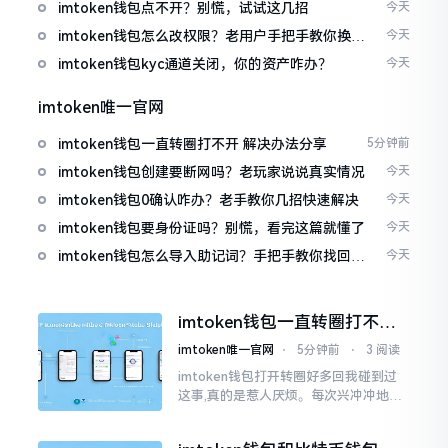
imtoken钱包点不开？别慌，试试这几招
今天
imtoken钱包怎么改权限？老用户手把手教你换主
今天
人
imtoken钱包kyc通道关闭，你的资产咋办？
今天
imtoken唯一官网
imtoken钱包一直转圈打不开 解决办法分享
5分钟前
imtoken钱包创建要断网吗？老玩家说说真实情况
今天
imtoken钱包0确认咋办？老手教你几招快速解决
今天
imtoken钱包要身份证吗？别慌，看完这篇就懂了
今天
imtoken钱包怎么导入助记词？手把手教你找回资
今天
产
imtoken钱包一直转圈打不开
解决办法分享
imtoken唯一官网
⋅
5分钟前
⋅
3 阅读
imtoken钱包打开转圈好多回我碰到过
这事,真的是惹人厌烦。每次兴冲冲地开
启imtoken,那个圈就开始不住地转呀转,
仿若永远没有尽头一样。针对这种情形,