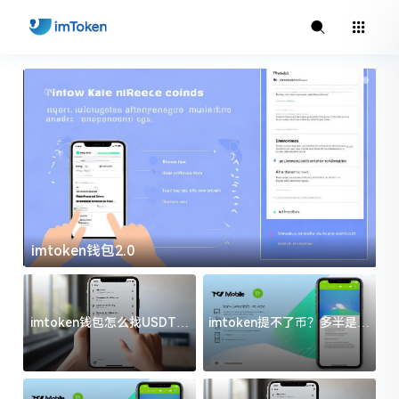
imtoken钱包2.0
i
imtoken钱包怎么找USDT地
imtoken提不了币？多半是这
址？三步搞定不踩坑
几件事没处理好