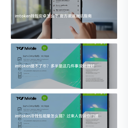
imtoken钱包安卓怎么下 官方渠道避坑指南
imtoken提不了币？多半是这几件事没处理好
imtoken冷钱包能量怎么搞？过来人告诉你门道