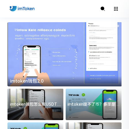
imtoken钱包2.0
i
imtoken钱包怎么找USDT地
imtoken提不了币？多半是这
址？三步搞定不踩坑
几件事没处理好