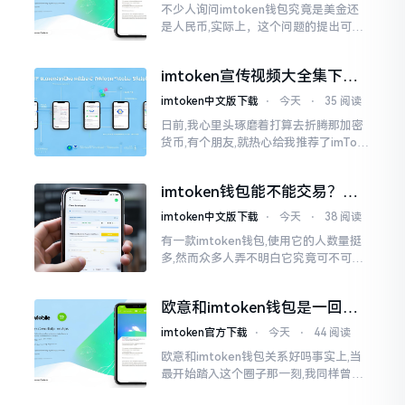
不少人询问imtoken钱包究竟是美金还
是人民币,实际上，这个问题的提出可谓
是有些“外行人”的意味了。imtoken根本
就不会去发行属于自身的货币,它仅仅是
imtoken宣传视频大全集下
一个“钱包”而已
载，新手看完就懂怎么用
imtoken中文版下载
⋅
今天
⋅
35 阅读
日前,我心里头琢磨着打算去折腾那加密
货币,有个朋友,就热心给我推荐了imTok
en,还着重讲这可是个老资格的钱包哩。
之后,我去到网上搜索了一番,嘿
imtoken钱包能不能交易？一
文说清楚
imtoken中文版下载
⋅
今天
⋅
38 阅读
有一款imtoken钱包,使用它的人数量挺
多,然而众多人弄不明白它究竟可不可以
进行交易。说实话,此问题问得很实在。
钱包和交易所原本就是不同的事物,像是
欧意和imtoken钱包是一回事
存钱罐与菜市场那般
吗？搞清楚了再装钱包
imtoken官方下载
⋅
今天
⋅
44 阅读
欧意和imtoken钱包关系好吗事实上,当
最开始踏入这个圈子那一刻,我同样曾因
这两者之名而陷入困惑,觉得好似有着同