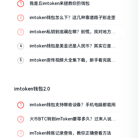
我是丘imtoken来拯救你的钱包
imtoken钱包怎么下？这几种靠谱路子别走歪
imtoken私钥到底藏在哪？别慌，找对地方才
安心
imtoken钱包是美金还是人民币？其实它是个
“多面手”
imtoken宣传视频大全集下载，新手看完就懂
怎么用
imtoken钱包2.0
imtoken钱包支持哪些设备？手机电脑都能用
火币BTC转到imToken要等多久？过来人说说
真实情况
imToken转账记录查询，教你正确查看方法