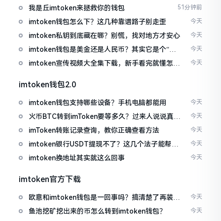
我是丘imtoken来拯救你的钱包
51分钟前
imtoken钱包怎么下？这几种靠谱路子别走歪
今天
imtoken私钥到底藏在哪？别慌，找对地方才安心
今天
imtoken钱包是美金还是人民币？其实它是个“多
今天
面手”
imtoken宣传视频大全集下载，新手看完就懂怎么
今天
用
imtoken钱包2.0
imtoken钱包支持哪些设备？手机电脑都能用
今天
火币BTC转到imToken要等多久？过来人说说真实
今天
情况
imToken转账记录查询，教你正确查看方法
今天
imtoken银行USDT提现不了？这几个法子能帮你
今天
搞定
imtoken换地址其实就这么回事
今天
imtoken官方下载
欧意和imtoken钱包是一回事吗？搞清楚了再装钱
今天
包
鱼池挖矿挖出来的币怎么转到imtoken钱包？
今天