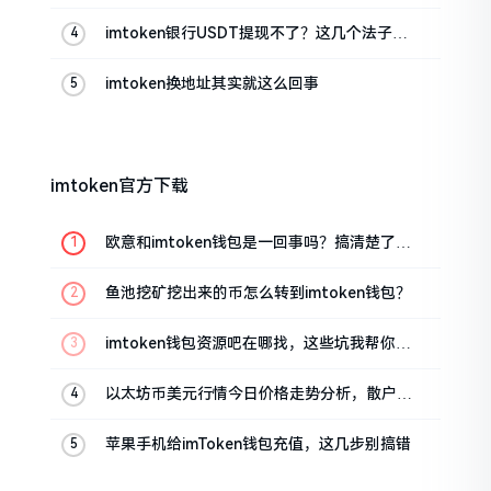
imtoken银行USDT提现不了？这几个法子能
帮你搞定
imtoken换地址其实就这么回事
imtoken官方下载
欧意和imtoken钱包是一回事吗？搞清楚了再
装钱包
鱼池挖矿挖出来的币怎么转到imtoken钱包？
imtoken钱包资源吧在哪找，这些坑我帮你趟
过
以太坊币美元行情今日价格走势分析，散户如
何避免追涨杀跌被套牢
苹果手机给imToken钱包充值，这几步别搞错