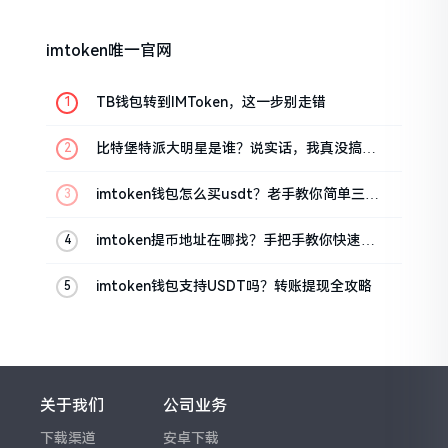
imtoken唯一官网
TB钱包转到IMToken，这一步别走错
比特堡特派大明星是谁？说实话，我真没搞明
白
imtoken钱包怎么买usdt？老手教你简单三步
搞定
imtoken提币地址在哪找？手把手教你快速查
看
imtoken钱包支持USDT吗？转账提现全攻略
关于我们
公司业务
下载渠道
安卓下载