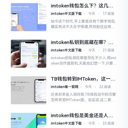
然绿得人心慌慌。众多人手中紧握着一
imtoken钱包怎么下？这几种
堆币
靠谱路子别走歪
imtoken中文版下载
⋅
今天
⋅
17 阅读
如今这个时代,手上要是没有个数字钱包,
确实有点不太合乎情理,然而前往应用商
店搜索“imtoken”,呈现出来的结果各式
各样,实在是让人头疼不已。有些看起来
imtoken私钥到底藏在哪？别
似乎相似
慌，找对地方才安心
imtoken中文版下载
⋅
今天
⋅
21 阅读
imtoken的私钥在哪里存在不少人,将imt
oken当作提款机,天真地幻想一下,只要把
密码输入进去了事情就会顺顺利利的。
然而,实际并不如此
TB钱包转到IMToken，这一步
别走错
imtoken唯一官网
⋅
今天
⋅
22 阅读
近来好多友人询问我,TB钱包当中的币要
怎样弄至IMToken里。说实话,这二者皆
是钱包,并无什么高低贵贱之分,然而在操
作方面的确得细致些。好多人转着转着
imtoken钱包是美金还是人民
就迷糊了
币？其实它是个“多面手”
imtoken中文版下载
⋅
今天
⋅
23 阅读