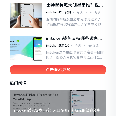
一母体渊源所致的关联。而后随着时间
比特堡特派大明星是谁？说实
推移才逐渐明晰
话，我真没搞明白
imtoken唯一官网
⋅
今天
⋅
48 阅读
近段时间刷朋友圈之时,老李甩过来了一
个链接,声称比特堡弄出了个大举动,派遣
了个不知什么样明星前来站台。我点击
进入查看,哎呀不得了,满屏幕都是“重
imtoken钱包支持哪些设备？
磅”、“首发”、“独家”
手机电脑都能用
imtoken钱包2.0
⋅
今天
⋅
46 阅读
Imtoken这个东西,讲真用了蛮长一段时
间了。好多人问我它究竟可以在什么设
备上运行,今天就来谈谈这个事情。从手
机这一介面来说,iOS系统跟安卓系统都
点击查看更多
给予支持
热门阅读
imtoken钱包安卓下载：入口在哪？老玩家的经验分享