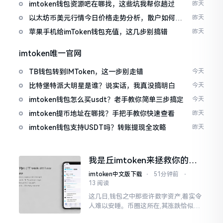
imtoken钱包资源吧在哪找，这些坑我帮你趟过
昨天
以太坊币美元行情今日价格走势分析，散户如何避
昨天
免追涨杀跌被套牢
苹果手机给imToken钱包充值，这几步别搞错
昨天
imtoken唯一官网
TB钱包转到IMToken，这一步别走错
今天
比特堡特派大明星是谁？说实话，我真没搞明白
今天
imtoken钱包怎么买usdt？老手教你简单三步搞定
今天
imtoken提币地址在哪找？手把手教你快速查看
昨天
imtoken钱包支持USDT吗？转账提现全攻略
昨天
我是丘imtoken来拯救你的钱
包
imtoken中文版下载
⋅
51分钟前
⋅
13 阅读
这几日,钱包之中那些许数字资产,着实令
人难以安睡。币圈这所在,其涨跌恰似翻
书那般迅速,昨日尚呈飘红之态，今日已