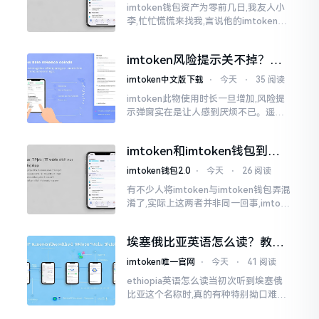
imtoken钱包资产为零前几日,我友人小
李,忙忙慌慌来找我,言说他的imtoken钱
包蓦地资产化为零了,他整个人那一刻俱
都懵掉了,此种状况实际上是较为常见的,
imtoken风险提示关不掉？老
莫要惊慌,暂且别急着去砸手机。
手教你几招
imtoken中文版下载
⋅
今天
⋅
35 阅读
imtoken此物使用时长一旦增加,风险提
示弹窗实在是让人感到厌烦不已。遥想
当初我刚开始接触它那时候,每一回开展
转账操作,都会蹦出一连串警告信息,弄得
imtoken和imtoken钱包到底
人心里慌慌张张的。
啥区别 一文说清楚
imtoken钱包2.0
⋅
今天
⋅
26 阅读
有不少人将imtoken与imtoken钱包弄混
淆了,实际上这两者并非同一回事,imtoke
n乃是一个公司的名称,imtoken钱包则是
由该公司所推出的产品
埃塞俄比亚英语怎么读？教你
轻松记住正确发音
imtoken唯一官网
⋅
今天
⋅
41 阅读
ethiopia英语怎么读当初次听到埃塞俄
比亚这个名称时,真的有种特别拗口难读
的感受。我第一次碰到它时,确实发了好