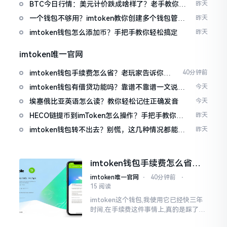
波场币
BTC今日行情：美元计价跌成啥样了？老手教你咋
昨天
看
一个钱包不够用？imtoken教你创建多个钱包管理
昨天
资产
imtoken钱包怎么添加币？手把手教你轻松搞定
昨天
imtoken唯一官网
imtoken钱包手续费怎么省？老玩家告诉你几
40分钟前
个实在招
imtoken钱包有借贷功能吗？靠谱不靠谱一文说清
今天
楚
埃塞俄比亚英语怎么读？教你轻松记住正确发音
今天
HECO链提币到imToken怎么操作？手把手教你轻
昨天
松完成转账
imtoken钱包转不出去？别慌，这几种情况都能解
昨天
决
imtoken钱包手续费怎么省？
老玩家告诉你几个实在招
imtoken唯一官网
⋅
40分钟前
⋅
15 阅读
imtoken这个钱包,我使用它已经快三年
时间,在手续费这件事情上,真的是踩了好
多坑。刚开始的那段时间,每次进行转账