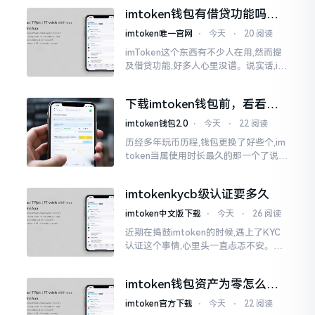
的时候,都会心疼得一直嘬牙花子
imtoken钱包有借贷功能吗？
靠谱不靠谱一文说清楚
imtoken唯一官网
⋅
今天
⋅
20 阅读
imToken这个东西有不少人在用,然而提
及借贷功能,好多人心里没谱。说实话,im
Token自身是个钱包,并非银行,它不会直
接发放贷款。它里面接入了一些DeFi协
下载imtoken钱包前，看看老
议
用户都咋说
imtoken钱包2.0
⋅
今天
⋅
22 阅读
历经多年玩币历程,钱包更换了好些个,im
token当属使用时长最久的那一个了说实
话,有关imtoken钱包app的下载这一情
况
imtokenkycb级认证要多久
imtoken中文版下载
⋅
今天
⋅
26 阅读
近期在捣鼓imtoken的时候,遇上了KYC
认证这个事情,心里头一直忐忑不安。B
级认证究竟得等多长时间?我四处查找了
一番,也向几位玩币的朋友打听了下,大家
imtoken钱包资产为零怎么找
说的都不一样
回？老张教你几招
imtoken官方下载
⋅
今天
⋅
22 阅读