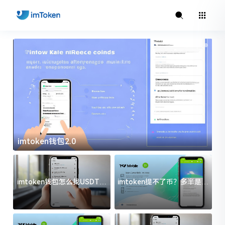
imtoken钱包2.0
i
imtoken钱包怎么找USDT地
imtoken提不了币？多半是这
址？三步搞定不踩坑
几件事没处理好