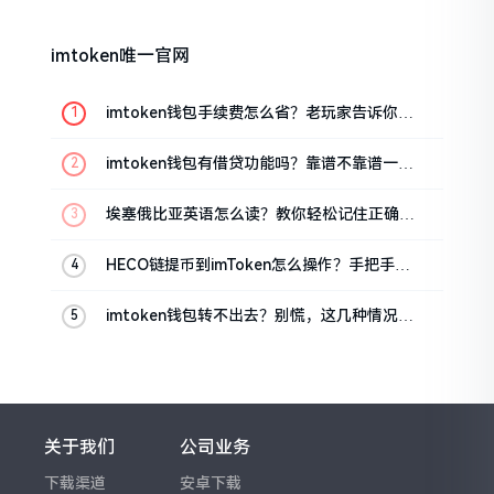
imtoken唯一官网
imtoken钱包手续费怎么省？老玩家告诉你几
个实在招
imtoken钱包有借贷功能吗？靠谱不靠谱一文
说清楚
埃塞俄比亚英语怎么读？教你轻松记住正确发
音
HECO链提币到imToken怎么操作？手把手教
你轻松完成转账
imtoken钱包转不出去？别慌，这几种情况都
能解决
关于我们
公司业务
下载渠道
安卓下载