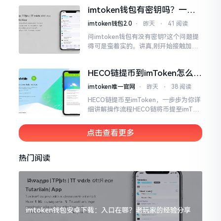
一阵子呆。之后经过反复琢磨思考,才慢
imtoken钱包有密钥吗？一文
慢弄明白,事实上它并非像一开始想的那
说清楚助记词和私钥
么难懂。
imtoken钱包2.0
⋅
昨天
⋅
41 阅读
问imtoken钱包有没有密钥?这个问题提
得可是蛮着实的。讲真,刚开始接触加密
货币阶段时候我也有过懵圈情况,像什么
私钥,助记词,公钥,把我绕得脑袋都大。
HECO链提币到imToken怎么操
作？手把手教你轻松完成转账
imtoken唯一官网
⋅
昨天
⋅
38 阅读
HECO链提币至imToken，一步步为你详
细讲解操作流程HECO链将币提至imTok
en,一步一步手把手教教你如何实操,让你
轻轻松松掌握每一步,顺顺利利地完成提
点击查看更多
币流程。
热门阅读
imtoken钱包安卓下载：入口在哪？老玩家的经验分享