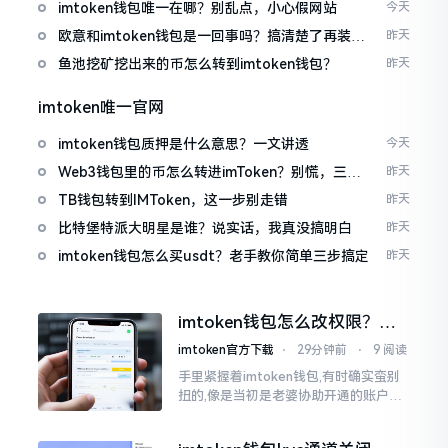
imtoken钱包唯一在哪？别乱点，小心假网站
今天
欧意和imtoken钱包是一回事吗？搞清楚了再装钱
昨天
包
鱼池挖矿挖出来的币怎么转到imtoken钱包？
昨天
imtoken唯一官网
imtoken钱包质押是什么意思？一文讲透
今天
Web3钱包里的币怎么转进imToken？别慌，三步
昨天
搞定
TB钱包转到IMToken，这一步别走错
昨天
比特堡特派大明星是谁？说实话，我真没搞明白
昨天
imtoken钱包怎么买usdt？老手教你简单三步搞定
昨天
imtoken钱包怎么改权限？老
用户手把手教你换主人
imtoken官方下载
⋅
29分钟前
⋅
9 阅读
手里紧握着imtoken钱包,有时确实蛮别
扭的,像是当初是老婆协助开通的账户呢,
如今想要自行掌控权力,又或者公司账户
打算更换法定代表人