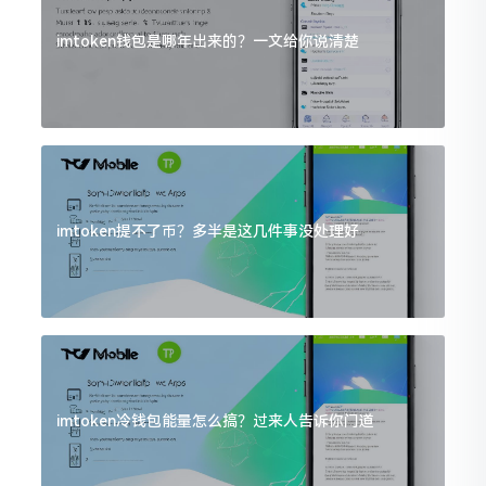
imtoken钱包是哪年出来的？一文给你说清楚
imtoken提不了币？多半是这几件事没处理好
imtoken冷钱包能量怎么搞？过来人告诉你门道