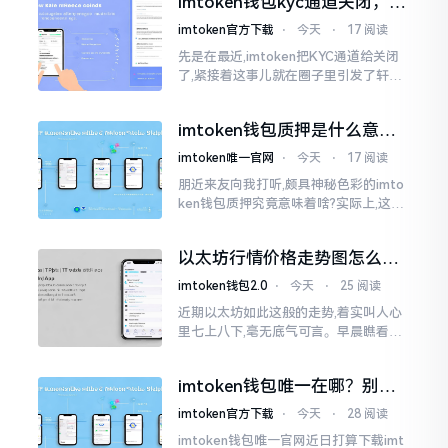
imtoken钱包kyc通道关闭，你
的资产咋办？
imtoken官方下载
⋅
今天
⋅
17 阅读
先是在最近,imtoken把KYC通道给关闭
了,紧接着这事儿就在圈子里引发了轩然
大波。一大批人的第一反应是全然懵掉,
心里想着钱包它还能不能继续使用?
imtoken钱包质押是什么意
思？一文讲透
imtoken唯一官网
⋅
今天
⋅
17 阅读
朋近来友向我打听,颇具神秘色彩的imto
ken钱包质押究竟意味着啥?实际上,这一
过程的本质也就是,你把手中原来有的币
交付安排给协议展开特殊处理
以太坊行情价格走势图怎么看
才不亏钱
imtoken钱包2.0
⋅
今天
⋅
25 阅读
近期以太坊如此这般的走势,着实叫人心
里七上八下,毫无底气可言。早晨瞧看之
际还是一片通红之色,展现出良好的态势,
然而到了下午,那颜色刹那间就改变了,绿
imtoken钱包唯一在哪？别乱
得让人心里直冒慌意。
点，小心假网站
imtoken官方下载
⋅
今天
⋅
28 阅读
imtoken钱包唯一官网近日打算下载imt