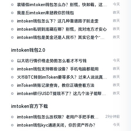
装错假imtoken钱包怎么办？别慌，快卸载，这几
今天
招能救急
我是丘imtoken来拯救你的钱包
昨天
imtoken钱包怎么下？这几种靠谱路子别走歪
昨天
imtoken私钥到底藏在哪？别慌，找对地方才安心
昨天
imtoken钱包是美金还是人民币？其实它是个“多
昨天
面手”
imtoken钱包2.0
以太坊行情价格走势图怎么看才不亏钱
今天
imtoken钱包支持哪些设备？手机电脑都能用
昨天
火币BTC转到imToken要等多久？过来人说说真实
昨天
情况
imToken转账记录查询，教你正确查看方法
昨天
imtoken银行USDT提现不了？这几个法子能帮你
昨天
搞定
imtoken官方下载
imtoken钱包怎么改权限？老用户手把手教你
29分钟前
换主人
imtoken钱包kyc通道关闭，你的资产咋办？
今天