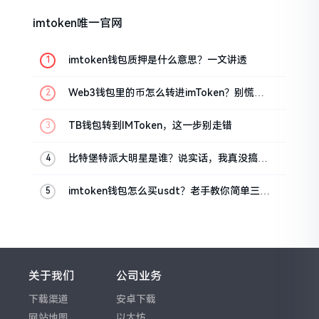
imtoken唯一官网
imtoken钱包质押是什么意思？一文讲透
Web3钱包里的币怎么转进imToken？别慌，
三步搞定
TB钱包转到IMToken，这一步别走错
比特堡特派大明星是谁？说实话，我真没搞明
白
imtoken钱包怎么买usdt？老手教你简单三步
搞定
关于我们
公司业务
下载渠道
安卓下载
网站地图
以太坊