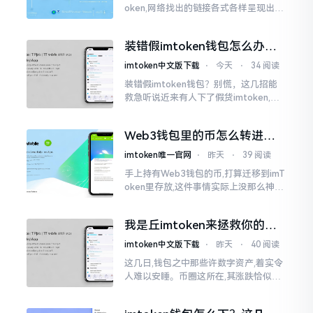
oken,网络找出的链接各式各样呈现出乱
糟糟的状态,瞅着都好像是那么一股正确
的样子,然而真的敢于点击一下吗?内心一
装错假imtoken钱包怎么办？
直忐忑不安。我折腾了好些日子
别慌，快卸载，这几招能救急
imtoken中文版下载
⋅
今天
⋅
34 阅读
装错假imtoken钱包？别慌，这几招能
救急听说近来有人下了假货imtoken,心
里必然怦怦一跳。这事物看起来如真品
一式,图标、名字皆仿得极像,然而其中全
Web3钱包里的币怎么转进
是陷阱。
imToken？别慌，三步搞定
imtoken唯一官网
⋅
昨天
⋅
39 阅读
手上持有Web3钱包的币,打算迁移到imT
oken里存放,这件事情实际上没那么神秘
莫测。好多人一听闻“跨链”、“转账”就
心生畏惧,担心转错链导致币消失不见
我是丘imtoken来拯救你的钱
包
imtoken中文版下载
⋅
昨天
⋅
40 阅读
这几日,钱包之中那些许数字资产,着实令
人难以安睡。币圈这所在,其涨跌恰似翻
书那般迅速,昨日尚呈飘红之态，今日已
然绿得人心慌慌。众多人手中紧握着一