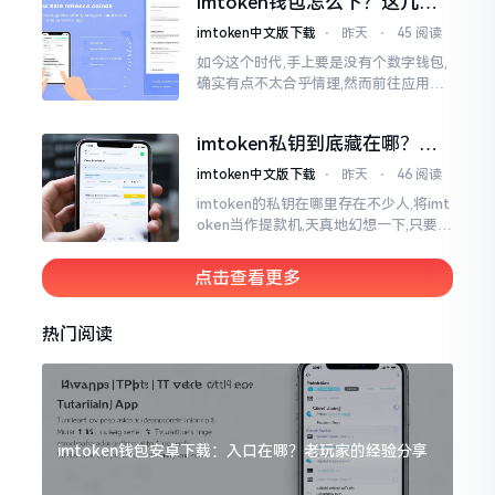
imtoken钱包怎么下？这几种
堆币
靠谱路子别走歪
imtoken中文版下载
⋅
昨天
⋅
45 阅读
如今这个时代,手上要是没有个数字钱包,
确实有点不太合乎情理,然而前往应用商
店搜索“imtoken”,呈现出来的结果各式
各样,实在是让人头疼不已。有些看起来
imtoken私钥到底藏在哪？别
似乎相似
慌，找对地方才安心
imtoken中文版下载
⋅
昨天
⋅
46 阅读
imtoken的私钥在哪里存在不少人,将imt
oken当作提款机,天真地幻想一下,只要把
密码输入进去了事情就会顺顺利利的。
然而,实际并不如此
点击查看更多
热门阅读
imtoken钱包安卓下载：入口在哪？老玩家的经验分享