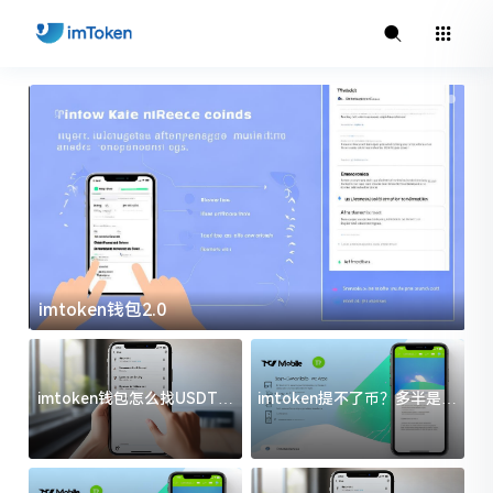
imtoken钱包2.0
i
imtoken钱包怎么找USDT地
imtoken提不了币？多半是这
址？三步搞定不踩坑
几件事没处理好