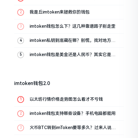
这几招能救急
我是丘imtoken来拯救你的钱包
imtoken钱包怎么下？这几种靠谱路子别走歪
imtoken私钥到底藏在哪？别慌，找对地方才
安心
imtoken钱包是美金还是人民币？其实它是个
“多面手”
imtoken钱包2.0
以太坊行情价格走势图怎么看才不亏钱
imtoken钱包支持哪些设备？手机电脑都能用
火币BTC转到imToken要等多久？过来人说说
真实情况