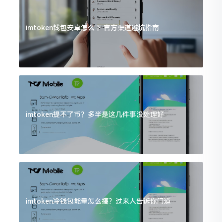
imtoken钱包安卓怎么下 官方渠道避坑指南
imtoken提不了币？多半是这几件事没处理好
imtoken冷钱包能量怎么搞？过来人告诉你门道