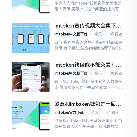
不少人询问imtoken钱包究竟是美金还
是人民币,实际上，这个问题的提出可谓
是有些“外行人”的意味了。imtoken根本
就不会去发行属于自身的货币,它仅仅是
imtoken宣传视频大全集下
一个“钱包”而已
载，新手看完就懂怎么用
imtoken中文版下载
⋅
今天
⋅
35 阅读
日前,我心里头琢磨着打算去折腾那加密
货币,有个朋友,就热心给我推荐了imTok
en,还着重讲这可是个老资格的钱包哩。
之后,我去到网上搜索了一番,嘿
imtoken钱包能不能交易？一
文说清楚
imtoken中文版下载
⋅
今天
⋅
38 阅读
有一款imtoken钱包,使用它的人数量挺
多,然而众多人弄不明白它究竟可不可以
进行交易。说实话,此问题问得很实在。
钱包和交易所原本就是不同的事物,像是
欧意和imtoken钱包是一回事
存钱罐与菜市场那般
吗？搞清楚了再装钱包
imtoken官方下载
⋅
今天
⋅
44 阅读
欧意和imtoken钱包关系好吗事实上,当
最开始踏入这个圈子那一刻,我同样曾因
这两者之名而陷入困惑,觉得好似有着同