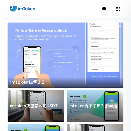
imtoken钱包2.0
i
imtoken钱包怎么找USDT地
imtoken提不了币？多半是这
址？三步搞定不踩坑
几件事没处理好