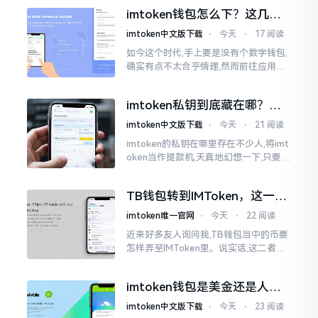
然绿得人心慌慌。众多人手中紧握着一
imtoken钱包怎么下？这几种
堆币
靠谱路子别走歪
imtoken中文版下载
⋅
今天
⋅
17 阅读
如今这个时代,手上要是没有个数字钱包,
确实有点不太合乎情理,然而前往应用商
店搜索“imtoken”,呈现出来的结果各式
各样,实在是让人头疼不已。有些看起来
imtoken私钥到底藏在哪？别
似乎相似
慌，找对地方才安心
imtoken中文版下载
⋅
今天
⋅
21 阅读
imtoken的私钥在哪里存在不少人,将imt
oken当作提款机,天真地幻想一下,只要把
密码输入进去了事情就会顺顺利利的。
然而,实际并不如此
TB钱包转到IMToken，这一步
别走错
imtoken唯一官网
⋅
今天
⋅
22 阅读
近来好多友人询问我,TB钱包当中的币要
怎样弄至IMToken里。说实话,这二者皆
是钱包,并无什么高低贵贱之分,然而在操
作方面的确得细致些。好多人转着转着
imtoken钱包是美金还是人民
就迷糊了
币？其实它是个“多面手”
imtoken中文版下载
⋅
今天
⋅
23 阅读