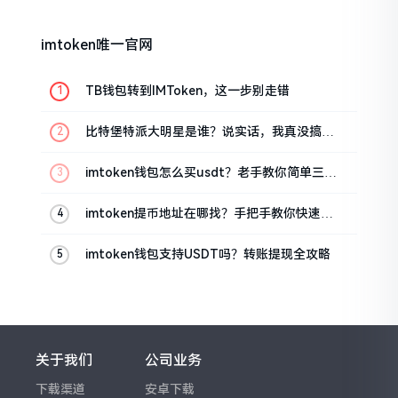
imtoken唯一官网
TB钱包转到IMToken，这一步别走错
比特堡特派大明星是谁？说实话，我真没搞明
白
imtoken钱包怎么买usdt？老手教你简单三步
搞定
imtoken提币地址在哪找？手把手教你快速查
看
imtoken钱包支持USDT吗？转账提现全攻略
关于我们
公司业务
下载渠道
安卓下载