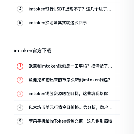
imtoken银行USDT提现不了？这几个法子能
帮你搞定
imtoken换地址其实就这么回事
imtoken官方下载
欧意和imtoken钱包是一回事吗？搞清楚了再
装钱包
鱼池挖矿挖出来的币怎么转到imtoken钱包？
imtoken钱包资源吧在哪找，这些坑我帮你趟
过
以太坊币美元行情今日价格走势分析，散户如
何避免追涨杀跌被套牢
苹果手机给imToken钱包充值，这几步别搞错