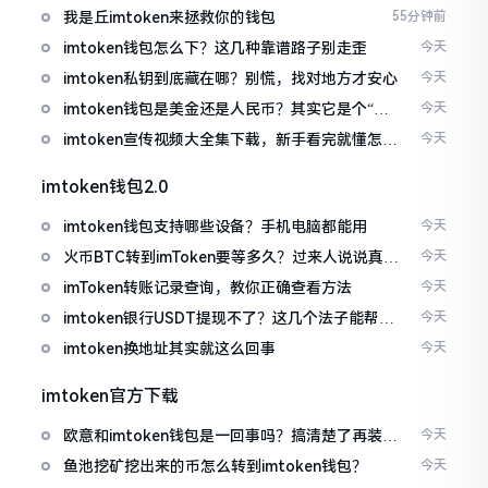
我是丘imtoken来拯救你的钱包
55分钟前
imtoken钱包怎么下？这几种靠谱路子别走歪
今天
imtoken私钥到底藏在哪？别慌，找对地方才安心
今天
imtoken钱包是美金还是人民币？其实它是个“多
今天
面手”
imtoken宣传视频大全集下载，新手看完就懂怎么
今天
用
imtoken钱包2.0
imtoken钱包支持哪些设备？手机电脑都能用
今天
火币BTC转到imToken要等多久？过来人说说真实
今天
情况
imToken转账记录查询，教你正确查看方法
今天
imtoken银行USDT提现不了？这几个法子能帮你
今天
搞定
imtoken换地址其实就这么回事
今天
imtoken官方下载
欧意和imtoken钱包是一回事吗？搞清楚了再装钱
今天
包
鱼池挖矿挖出来的币怎么转到imtoken钱包？
今天