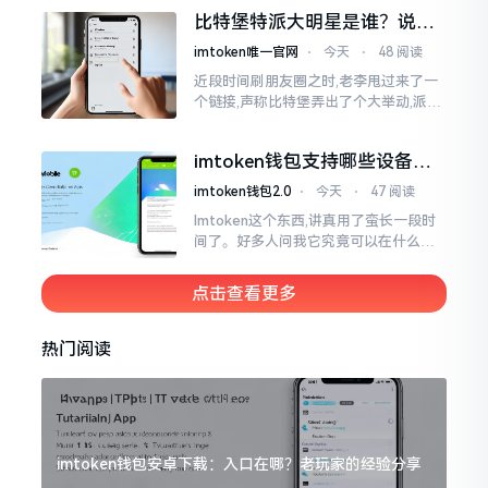
一母体渊源所致的关联。而后随着时间
比特堡特派大明星是谁？说实
推移才逐渐明晰
话，我真没搞明白
imtoken唯一官网
⋅
今天
⋅
48 阅读
近段时间刷朋友圈之时,老李甩过来了一
个链接,声称比特堡弄出了个大举动,派遣
了个不知什么样明星前来站台。我点击
进入查看,哎呀不得了,满屏幕都是“重
imtoken钱包支持哪些设备？
磅”、“首发”、“独家”
手机电脑都能用
imtoken钱包2.0
⋅
今天
⋅
47 阅读
Imtoken这个东西,讲真用了蛮长一段时
间了。好多人问我它究竟可以在什么设
备上运行,今天就来谈谈这个事情。从手
机这一介面来说,iOS系统跟安卓系统都
点击查看更多
给予支持
热门阅读
imtoken钱包安卓下载：入口在哪？老玩家的经验分享