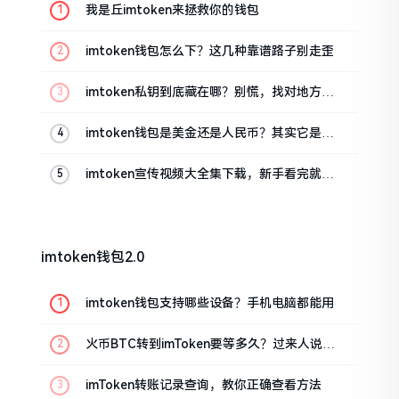
我是丘imtoken来拯救你的钱包
imtoken钱包怎么下？这几种靠谱路子别走歪
imtoken私钥到底藏在哪？别慌，找对地方才
安心
imtoken钱包是美金还是人民币？其实它是个
“多面手”
imtoken宣传视频大全集下载，新手看完就懂
怎么用
imtoken钱包2.0
imtoken钱包支持哪些设备？手机电脑都能用
火币BTC转到imToken要等多久？过来人说说
真实情况
imToken转账记录查询，教你正确查看方法