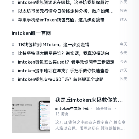
imtoken钱包资源吧在哪找，这些坑我帮你趟过
昨天
以太坊币美元行情今日价格走势分析，散户如何避
昨天
免追涨杀跌被套牢
苹果手机给imToken钱包充值，这几步别搞错
昨天
imtoken唯一官网
TB钱包转到IMToken，这一步别走错
今天
比特堡特派大明星是谁？说实话，我真没搞明白
今天
imtoken钱包怎么买usdt？老手教你简单三步搞定
今天
imtoken提币地址在哪找？手把手教你快速查看
昨天
imtoken钱包支持USDT吗？转账提现全攻略
昨天
我是丘imtoken来拯救你的钱
包
imtoken中文版下载
⋅
55分钟前
⋅
13 阅读
这几日,钱包之中那些许数字资产,着实令
人难以安睡。币圈这所在,其涨跌恰似翻
书那般迅速,昨日尚呈飘红之态，今日已