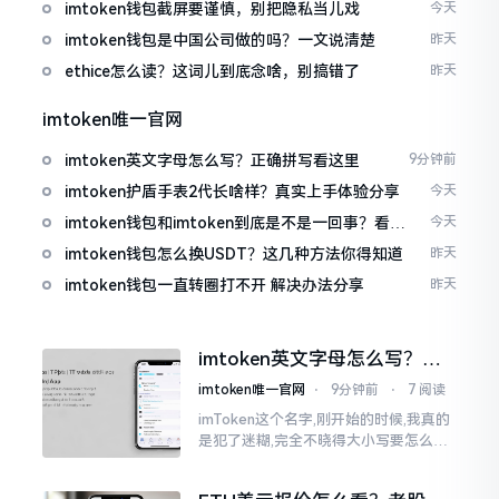
imtoken钱包截屏要谨慎，别把隐私当儿戏
今天
imtoken钱包是中国公司做的吗？一文说清楚
昨天
ethice怎么读？这词儿到底念啥，别搞错了
昨天
imtoken唯一官网
imtoken英文字母怎么写？正确拼写看这里
9分钟前
imtoken护盾手表2代长啥样？真实上手体验分享
今天
imtoken钱包和imtoken到底是不是一回事？看完
今天
就懂了
imtoken钱包怎么换USDT？这几种方法你得知道
昨天
imtoken钱包一直转圈打不开 解决办法分享
昨天
imtoken英文字母怎么写？正
确拼写看这里
imtoken唯一官网
⋅
9分钟前
⋅
7 阅读
imToken这个名字,刚开始的时候,我真的
是犯了迷糊,完全不晓得大小写要怎么去
处置。在网络上搜寻了一阵后,发觉各种
各样的写法都有,有的写成IMTOKEN