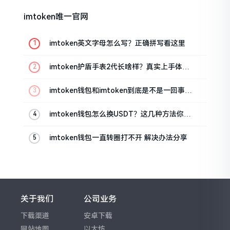
imtoken唯一官网
imtoken英文字母怎么写？正确拼写看这里
imtoken护盾手表2代长啥样？真实上手体验
分享
imtoken钱包和imtoken到底是不是一回事？
看完就懂了
imtoken钱包怎么换USDT？这几种方法你得
知道
imtoken钱包一直转圈打不开 解决办法分享
关于我们
公司业务
下载渠道
安卓下载
网站地图
以太坊