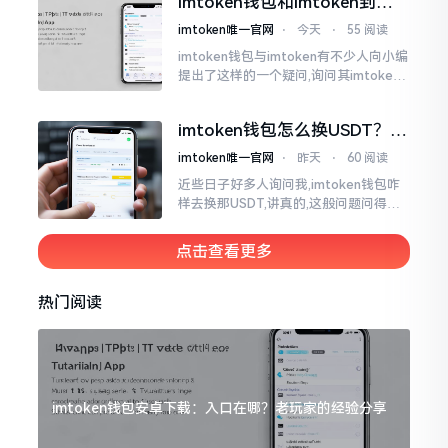
imtoken钱包和imtoken到底
是不是一回事？看完就懂了
imtoken唯一官网
⋅
今天
⋅
55 阅读
imtoken钱包与imtoken有不少人向小编
提出了这样的一个疑问,询问其imtoken
钱包与imtoken是不是属于不同一的事
物。而实际上,这二者根本完完全全就是
imtoken钱包怎么换USDT？这
同一个物品
几种方法你得知道
imtoken唯一官网
⋅
昨天
⋅
60 阅读
近些日子好多人询问我,imtoken钱包咋
样去换那USDT,讲真的,这般问题问得很
是实在。咱们那些普通之人玩币,最为头
疼之事便是怎样把各类代币换成USDT
点击查看更多
热门阅读
imtoken钱包安卓下载：入口在哪？老玩家的经验分享