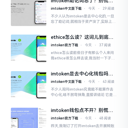
imtoken助记词忘了？别慌，
李鹏
这招能救你
imtoken中文版下载
⋅
今天
⋅
29 阅读
不少人认为imtoken是去中心化的,一旦
忘了助记词,就相当于资产没了,实际上这
笔账不能如此来算,重点在于你的设备是
否还存在。假设你的手机没丢,且一直处
ethice怎么读？这词儿到底念
于网络连接状态
啥，别搞错了
imtoken官方下载
⋅
今天
⋅
37 阅读
ethice怎么读前些日子有那么个人来问
我ethice该怎么样去读,我当时一下子就
愣住了,卡在那儿说不出话来。这个词瞅
着模样感觉像是ethics（伦理学）,不过
imtoken是去中心化钱包吗？
呢拼写方面却少了一个字母
看完这篇不踩坑
imtoken中文版下载
⋅
今天
⋅
43 阅读
不少人询问imtoken究竟能不能算作去
中心化,咱不拐弯抹角,直接讲结论:它是一
种“不伦不类”的混合形态。私钥诚然是
由你自己掌握在手中,这点确凿无误
imtoken钱包点不开？别慌，
试试这几招
imtoken官方下载
⋅
今天
⋅
48 阅读
昨天,我制订了打开imtoken去开展转账