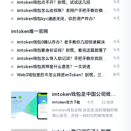
imtoken钱包点不开？别慌，试试这几招
今天
imtoken钱包怎么改权限？老用户手把手教你换主
今天
人
imtoken钱包kyc通道关闭，你的资产咋办？
今天
imtoken唯一官网
imtoken钱包0确认咋办？老手教你几招快速解决
今天
imtoken钱包要身份证吗？别慌，看完这篇就懂了
今天
imtoken钱包怎么导入助记词？手把手教你找回资
今天
产
imtoken钱包质押是什么意思？一文讲透
今天
Web3钱包里的币怎么转进imToken？别慌，三步
昨天
搞定
imtoken钱包是中国公司做的
吗？一文说清楚
imtoken官方下载
⋅
今天
⋅
22 阅读
imtoken钱包此物,说实话,起初接触时我
满心迷茫。历经一段时日的使用探寻,我
才渐渐揭开其面纱,明晰其实际状况。原
来,这款钱包乃中国团队打造,其创始人为