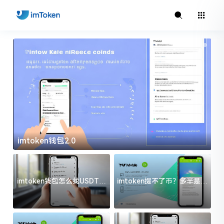
imtoken钱包2.0
i
imtoken钱包怎么找USDT地
imtoken提不了币？多半是这
址？三步搞定不踩坑
几件事没处理好