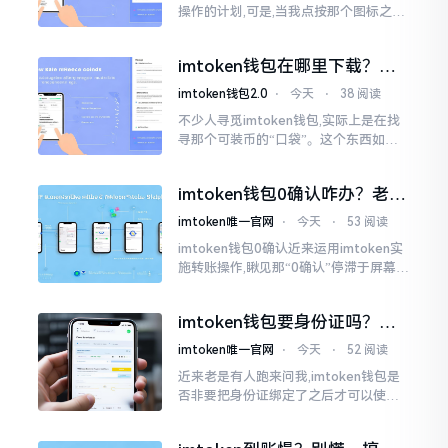
操作的计划,可是,当我点按那个图标之后,
屏幕就如同陷入死机状态一样,好长一段
时间都木有一丁点反应。我不住地点击
imtoken钱包在哪里下载？老
手教你几招避坑
imtoken钱包2.0
⋅
今天
⋅
38 阅读
不少人寻觅imtoken钱包,实际上是在找
寻那个可装币的“口袋”。这个东西如今
称作imToken,是个老资历的钱包,对以太
坊、比特币以及各类链上的代币予以支
imtoken钱包0确认咋办？老手
持。
教你几招快速解决
imtoken唯一官网
⋅
今天
⋅
53 阅读
imtoken钱包0确认近来运用imtoken实
施转账操作,瞅见那“0确认”停滞于屏幕之
上,内心着实颇为不是个滋味儿。此玩意
儿恰似前往银行进行排队,前方之人众多,
imtoken钱包要身份证吗？别
你仅有干巴巴等待其一途。
慌，看完这篇就懂了
imtoken唯一官网
⋅
今天
⋅
52 阅读
近来老是有人跑来问我,imtoken钱包是
否非要把身份证绑定了之后才可以使用
呢?起初阶段我也着实感到极为纳闷,随后
历经一番认真细致地琢磨，最终算是搞