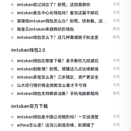
imtoken助记词忘了？别慌，这招能救你
今天
imtoken是去中心化钱包吗？看完这篇不踩坑
今天
装错假imtoken钱包怎么办？别慌，快卸载，这几
今天
招能救急
我是丘imtoken来拯救你的钱包
昨天
imtoken钱包怎么下？这几种靠谱路子别走歪
昨天
imtoken钱包2.0
imtoken钱包在哪里下载？老手教你几招避坑
今天
imtoken到账慢？别慌，搞懂这几点比啥都强
今天
imtoken多签怎么弄？三步搞定，资产更安全
今天
以太坊行情价格走势图怎么看才不亏钱
今天
imtoken钱包支持哪些设备？手机电脑都能用
昨天
imtoken官方下载
imtoken钱包是中国公司做的吗？一文说清楚
今天
ethice怎么读？这词儿到底念啥，别搞错了
今天