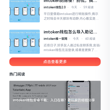
imtoken到账慢？别慌，搞懂
清楚了
这几点比啥都强
imtoken钱包2.0
⋅
今天
⋅
59 阅读
平日里借助imtoken进行转账操作,偶尔
之时钱会半天都没有动静,内心着实是挺
着急的。实际上这东西到账的快慢情况,
真的并非是它独自就能决定的。区块链
imtoken钱包怎么导入助记
这个东西呢
词？手把手教你找回资产
imtoken唯一官网
⋅
今天
⋅
60 阅读
近些日子,好多友人通过私信联系我,言说i
mtoken钱包无法登录,或者是更换了手
机后,资产寻觅不到,急得如同热锅之上的
蚂蚁一般。实际上
点击查看更多
热门阅读
imtoken钱包安卓下载：入口在哪？老玩家的经验分享