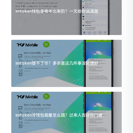
imtoken钱包是哪年出来的？一文给你说清楚
imtoken提不了币？多半是这几件事没处理好
imtoken冷钱包能量怎么搞？过来人告诉你门道