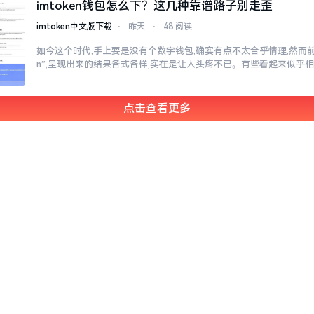
imtoken钱包怎么下？这几种靠谱路子别走歪
imtoken中文版下载
⋅
昨天
⋅
48 阅读
如今这个时代,手上要是没有个数字钱包,确实有点不太合乎情理,然而前往
n”,呈现出来的结果各式各样,实在是让人头疼不已。有些看起来似乎
点击查看更多