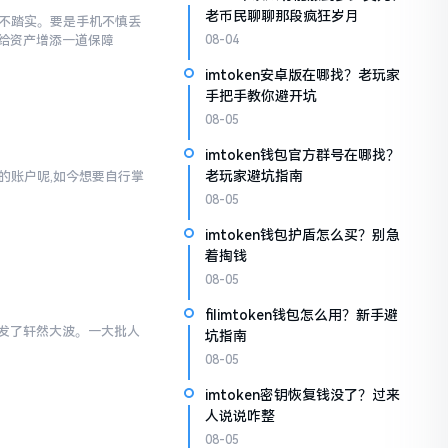
老币民聊聊那段疯狂岁月
感觉不踏实。要是手机不慎丢
给资产增添一道保障
08-04
imtoken安卓版在哪找？老玩家
手把手教你避开坑
08-05
imtoken钱包官方群号在哪找？
老玩家避坑指南
通的账户呢,如今想要自行掌
08-05
imtoken钱包护盾怎么买？别急
着掏钱
08-05
filimtoken钱包怎么用？新手避
里引发了轩然大波。一大批人
坑指南
08-05
imtoken密钥恢复钱没了？过来
人说说咋整
08-05