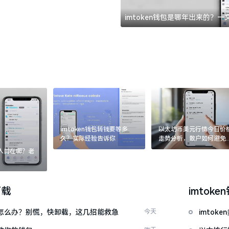
imtoken钱包是哪年出来的？
imtoken钱包转钱要等多
以太坊币美元行情今日价
久？实际经验告诉你
走势分析，散户如何避免
涨杀跌被套牢
：入口在哪？老
下载
imtoke
钱包怎么办？别慌，快卸载，这几招能救急
今天
imto