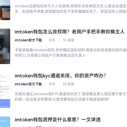
imtoken这款钱包有不少人在使用,然而仅采用单签方式,心里总会
失、私钥意外泄露,那就真如同处于全然暴露状态了。多签实际上就是
imtoken钱包怎么改权限？老用户手把手教你换主人
imtoken官方下载
⋅
今天
⋅
15 阅读
手里紧握着imtoken钱包,有时确实蛮别扭的,像是当初是老婆协助开
控权力,又或者公司账户打算更换法定代表人
imtoken钱包kyc通道关闭，你的资产咋办？
imtoken官方下载
⋅
今天
⋅
22 阅读
先是在最近,imtoken把KYC通道给关闭了,紧接着这事儿就在圈子
的第一反应是全然懵掉,心里想着钱包它还能不能继续使用?
imtoken钱包质押是什么意思？一文讲透