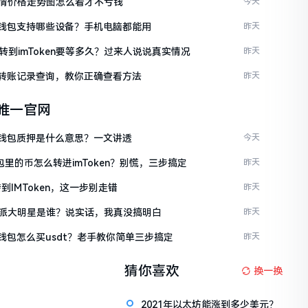
情价格走势图怎么看才不亏钱
今天
ken钱包支持哪些设备？手机电脑都能用
昨天
C转到imToken要等多久？过来人说说真实情况
昨天
ken转账记录查询，教你正确查看方法
昨天
en唯一官网
ken钱包质押是什么意思？一文讲透
今天
包里的币怎么转进imToken？别慌，三步搞定
昨天
到IMToken，这一步别走错
昨天
派大明星是谁？说实话，我真没搞明白
昨天
en钱包怎么买usdt？老手教你简单三步搞定
昨天
猜你喜欢
换一换
2021年以太坊能涨到多少美元？