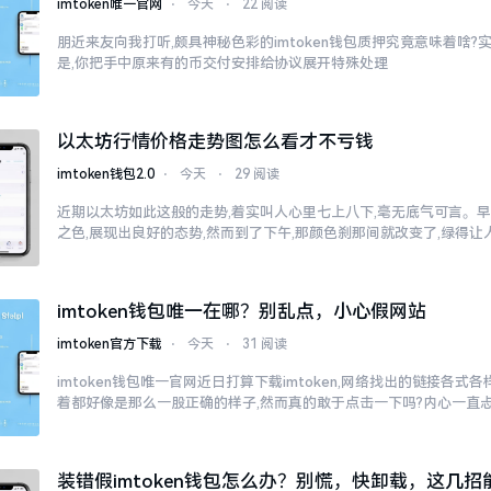
imtoken唯一官网
⋅
今天
⋅
22 阅读
朋近来友向我打听,颇具神秘色彩的imtoken钱包质押究竟意味着啥?
是,你把手中原来有的币交付安排给协议展开特殊处理
以太坊行情价格走势图怎么看才不亏钱
imtoken钱包2.0
⋅
今天
⋅
29 阅读
近期以太坊如此这般的走势,着实叫人心里七上八下,毫无底气可言。
之色,展现出良好的态势,然而到了下午,那颜色刹那间就改变了,绿得
imtoken钱包唯一在哪？别乱点，小心假网站
imtoken官方下载
⋅
今天
⋅
31 阅读
imtoken钱包唯一官网近日打算下载imtoken,网络找出的链接各式
着都好像是那么一股正确的样子,然而真的敢于点击一下吗?内心一直
子
装错假imtoken钱包怎么办？别慌，快卸载，这几招