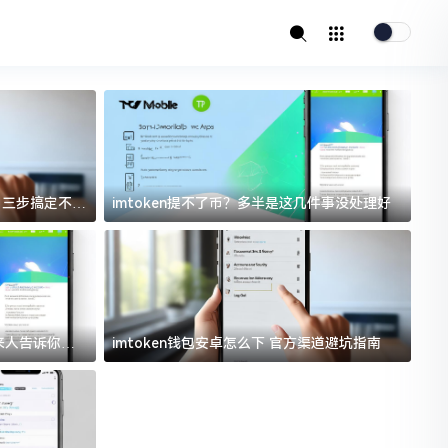
址？三步搞定不踩
imtoken提不了币？多半是这几件事没处理好
i
过来人告诉你门
imtoken钱包安卓怎么下 官方渠道避坑指南