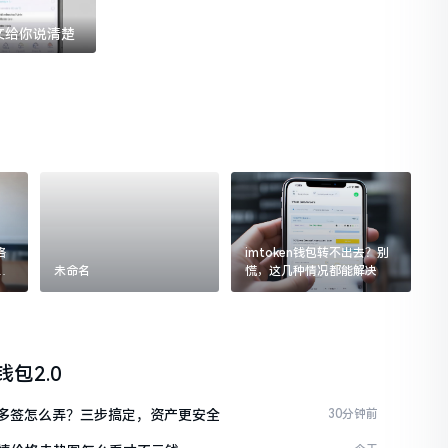
一文给你说清楚
格
imtoken钱包转不出去？别
追
未命名
慌，这几种情况都能解决
n钱包2.0
ken多签怎么弄？三步搞定，资产更安全
30分钟前