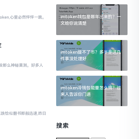
imtoken钱包是哪年出来的？一
oken,心里必然怦怦一跳。
文给你说清楚
。
定
imtoken提不了币？多半是这几
件事没处理好
际上没那么神秘莫测。好多人
imtoken冷钱包能量怎么搞？过
来人告诉你门道
涨跌恰似翻书那般迅速,昨日
搜索