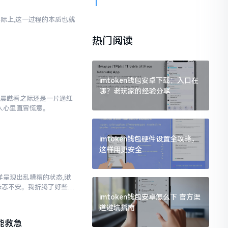
实际上,这一过程的本质也就
热门阅读
imtoken钱包安卓下载：入口在
哪？老玩家的经验分享
早晨瞧看之际还是一片通红
让人心里直冒慌意。
imtoken钱包硬件设置全攻略，
这样用更安全
各样呈现出乱糟糟的状态,瞅
忐忑不安。我折腾了好些日
imtoken钱包安卓怎么下 官方渠
道避坑指南
能救急