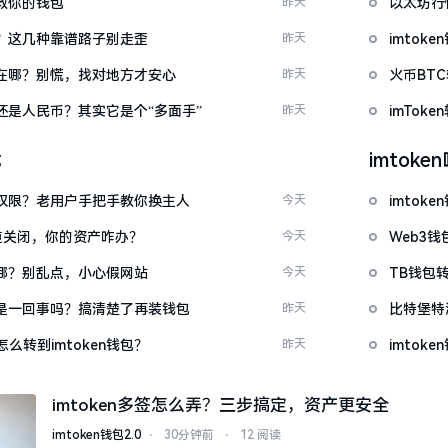
拯救你的钱包
昨天
以太坊行
么下？这几种靠谱路子别走歪
昨天
imto
底藏在哪？别慌，找对地方才安心
昨天
火币BT
金还是人民币？其实它是个“多面手”
昨天
imTo
载
imtok
么改权限？老用户手把手教你换主人
今天
imto
c通道关闭，你的资产咋办？
今天
Web3钱
一在哪？别乱点，小心假网站
今天
TB钱包转
钱包是一回事吗？搞清楚了再装钱包
昨天
比特堡特
么转到imtoken钱包？
昨天
imtok
imtoken多签怎么弄？三步搞定，资产更安全
imtoken钱包2.0
⋅
30分钟前
⋅
12 阅读