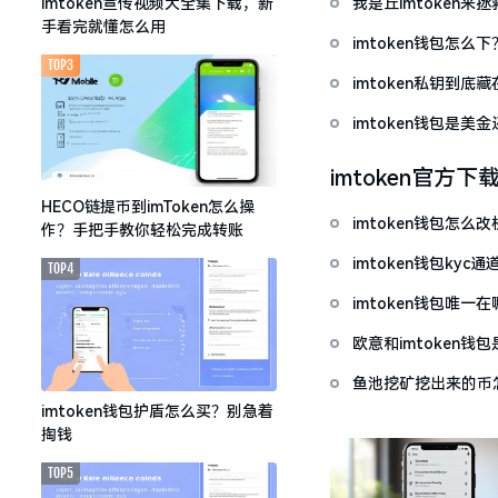
我是丘imtoken来
imtoken宣传视频大全集下载，新
手看完就懂怎么用
imtoken钱包怎
TOP3
imtoken私钥到
imtoken钱包是美
imtoken官方下
HECO链提币到imToken怎么操
imtoken钱包怎
作？手把手教你轻松完成转账
imtoken钱包ky
TOP4
imtoken钱包唯
欧意和imtoken
鱼池挖矿挖出来的币怎
imtoken钱包护盾怎么买？别急着
掏钱
TOP5