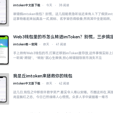
imtoken中文版下载
⋅
今天
⋅
38 阅读
装错假imtoken钱包？别慌，这几招能救急听说近来有人下了假货imt
这事物看起来如真品一式,图标、名字皆仿得极像,然而其中全是陷阱
Web3钱包里的币怎么转进imToken？别慌，三步搞
imtoken唯一官网
⋅
昨天
⋅
41 阅读
手上持有Web3钱包的币,打算迁移到imToken里存放,这件事情实
一听闻“跨链”、“转账”就心生畏惧,担心转错链导致币消失不见
我是丘imtoken来拯救你的钱包
imtoken中文版下载
⋅
昨天
⋅
42 阅读
这几日,钱包之中那些许数字资产,着实令人难以安睡。币圈这所在,其
尚呈飘红之态，今日已然绿得人心慌慌。众多人手中紧握着一堆币