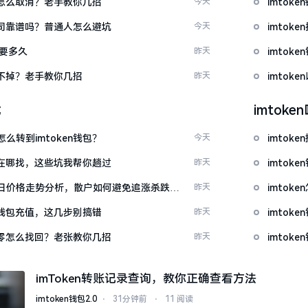
代付怎么取消？老手教你几招
今天
imto
包公司靠谱吗？普通人怎么避坑
今天
imtok
证要多久
昨天
imto
示关不掉？老手教你几招
昨天
imto
载
imtok
么转到imtoken钱包？
今天
imto
源吧在哪找，这些坑我帮你趟过
昨天
imtok
日价格走势分析，散户如何避免追涨杀跌被
昨天
imto
en钱包充值，这几步别搞错
昨天
imto
产为零怎么找回？老张教你几招
昨天
imto
imToken转账记录查询，教你正确查看方法
imtoken钱包2.0
⋅
31分钟前
⋅
11 阅读