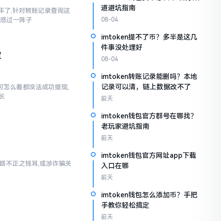
道避坑指南
三年了,针对转账记录查询这
疑惑过一阵子
08-04
imtoken提不了币？多半是这几
件事没处理好
定
08-04
imtoken转账记录能删吗？本地
记录可以清，链上数据改不了
,可怎么着都没法成功提现,
长
前天
imtoken钱包官方群号在哪找？
老玩家避坑指南
前天
imtoken钱包官方网址app下载
乃来路不正之钱耳,或涉诈骗关
入口在哪
前天
imtoken钱包怎么添加币？手把
手教你轻松搞定
前天