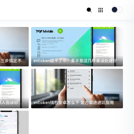
址？三步搞定不踩
imtoken提不了币？多半是这几件事没处理好
i
过来人告诉你门
imtoken钱包安卓怎么下 官方渠道避坑指南