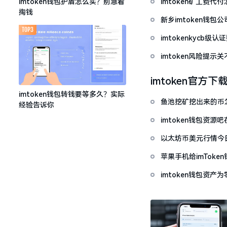
imtoken矿工费
imtoken钱包护盾怎么买？别急着
掏钱
新乡imtoken钱
TOP3
imtokenkycb级认
imtoken风险提
imtoken官方下
imtoken钱包转钱要等多久？实际
鱼池挖矿挖出来的币怎
经验告诉你
imtoken钱包资
以太坊币美元行情今
套牢
苹果手机给imTok
imtoken钱包资