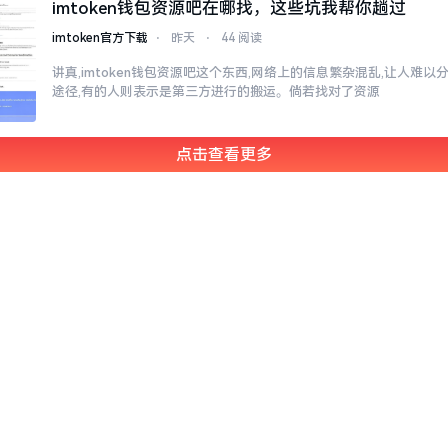
imtoken钱包资源吧在哪找，这些坑我帮你趟过
imtoken官方下载
⋅
昨天
⋅
44 阅读
讲真,imtoken钱包资源吧这个东西,网络上的信息繁杂混乱,让人难
途径,有的人则表示是第三方进行的搬运。倘若找对了资源
点击查看更多