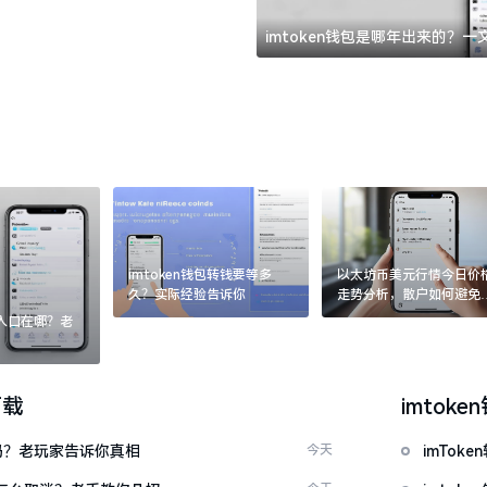
imtoken钱包是哪年出来的？
imtoken钱包转钱要等多
以太坊币美元行情今日价
久？实际经验告诉你
走势分析，散户如何避免
涨杀跌被套牢
：入口在哪？老
下载
imtoke
u吗？老玩家告诉你真相
今天
imTo