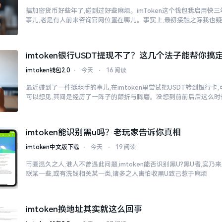
搞加密货币好些年了,碰到过好些麻烦。imToken这个钱包我启用快
事儿,老是有人前来咨询官网位置在哪儿。事实上,最初接触之际我也
imtoken银行USDT提现不了？这几个法子能帮你搞
imtoken钱包2.0
⋅
今天
⋅
16 阅读
最近碰到了一件挺棘手的事儿,在imtoken里尝试把USDT转到银行卡
可以想见,其间是经历了一阵子的颠折与腾磨。没想到前前后后这么时
imtoken能识别黑u吗？老玩家告诉你真相
imtoken中文版下载
⋅
今天
⋅
19 阅读
币圈混久之人,谁人不曾遇此问题,imtoken能否识别黑U?黑U者,实
联某一些,或有洗钱相关某一类,诸多之人害怕收黑U致己惹于麻烦
imtoken换地址其实就这么回事