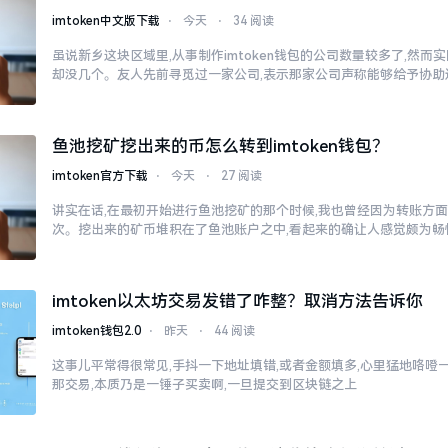
imtoken中文版下载
⋅
今天
⋅
34 阅读
虽说新乡这块区域里,从事制作imtoken钱包的公司数量较多了,然
却没几个。友人先前寻觅过一家公司,表示那家公司声称能够给予协助
鱼池挖矿挖出来的币怎么转到imtoken钱包？
imtoken官方下载
⋅
今天
⋅
27 阅读
讲实在话,在最初开始进行鱼池挖矿的那个时候,我也曾经因为转账方
次。挖出来的矿币堆积在了鱼池账户之中,看起来的确让人感觉颇为畅
imtoken以太坊交易发错了咋整？取消方法告诉你
imtoken钱包2.0
⋅
昨天
⋅
44 阅读
这事儿平常得很常见,手抖一下地址填错,或者金额填多,心里猛地咯噔一下
那交易,本质乃是一锤子买卖啊,一旦提交到区块链之上