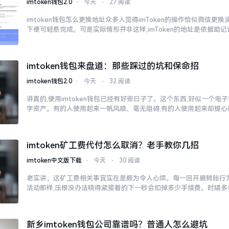
imtoken钱包2.0
⋅
今天
⋅
27 阅读
imtoken钱包怎么更换地址众多人觉得imToken的操作恰似微信更
下便可轻易完成。可是实际情形并非这样,imToken的地址是依据助记
imtoken钱包来盘道：那些踩过的坑和保命招
imtoken钱包2.0
⋅
今天
⋅
32 阅读
讲真的,使用imtoken钱包已经有好些日子了。这个东西,好似一个电
字资产。有的人使用起来一帆风顺、毫无阻碍,有的人使用起来却提心
imtoken矿工费代付怎么取消？老手教你几招
imtoken中文版下载
⋅
今天
⋅
30 阅读
老实讲，这矿工费相关事宜实在是颇为令人心烦。每一回开展转账行为
活动那样,压根没办法晓得紧接着的下一秒会扣掉多少手续费。时隔多
新乡imtoken钱包公司靠谱吗？普通人怎么避坑