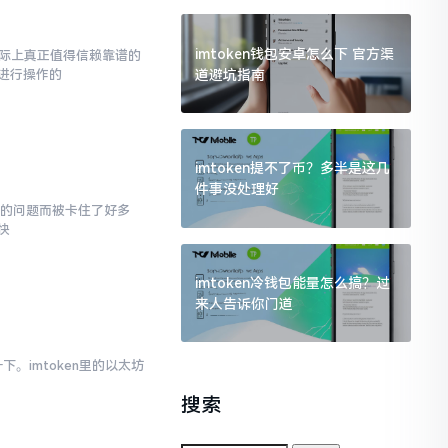
imtoken钱包安卓怎么下 官方渠
而实际上真正值得信赖靠谱的
道避坑指南
进行操作的
imtoken提不了币？多半是这几
件事没处理好
面的问题而被卡住了好多
快
imtoken冷钱包能量怎么搞？过
来人告诉你门道
。imtoken里的以太坊
搜索