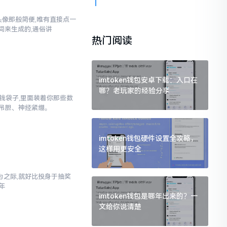
换头像那般简便,唯有直接点一
词来生成的,通俗讲
热门阅读
imtoken钱包安卓下载：入口在
哪？老玩家的经验分享
子钱袋子,里面装着你那些数
吊胆、神经紧绷。
imtoken钱包硬件设置全攻略，
这样用更安全
之际,就好比投身于抽奖
年
imtoken钱包是哪年出来的？一
文给你说清楚