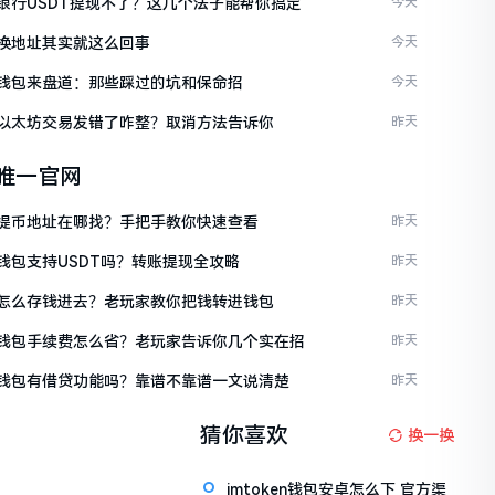
ken银行USDT提现不了？这几个法子能帮你搞定
今天
en换地址其实就这么回事
今天
ken钱包来盘道：那些踩过的坑和保命招
今天
ken以太坊交易发错了咋整？取消方法告诉你
昨天
en唯一官网
ken提币地址在哪找？手把手教你快速查看
昨天
en钱包支持USDT吗？转账提现全攻略
昨天
ken怎么存钱进去？老玩家教你把钱转进钱包
昨天
ken钱包手续费怎么省？老玩家告诉你几个实在招
昨天
ken钱包有借贷功能吗？靠谱不靠谱一文说清楚
昨天
猜你喜欢
换一换
imtoken钱包安卓怎么下 官方渠