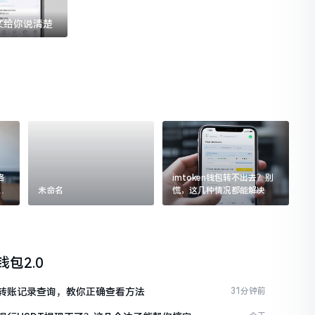
一文给你说清楚
格
imtoken钱包转不出去？别
追
未命名
慌，这几种情况都能解决
n钱包2.0
ken转账记录查询，教你正确查看方法
31分钟前