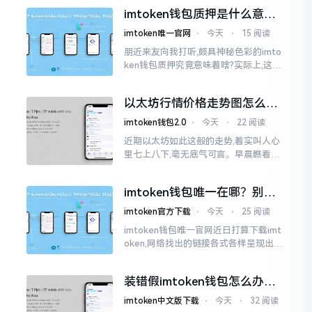
心里想着钱包它还能不能继续使用?
imtoken钱包质押是什么意
思？一文讲透
imtoken唯一官网
⋅
今天
⋅
15 阅读
朋近来友向我打听,颇具神秘色彩的imto
ken钱包质押究竟意味着啥?实际上,这一
过程的本质也就是,你把手中原来有的币
交付安排给协议展开特殊处理
以太坊行情价格走势图怎么看
才不亏钱
imtoken钱包2.0
⋅
今天
⋅
22 阅读
近期以太坊如此这般的走势,着实叫人心
里七上八下,毫无底气可言。早晨瞧看之
际还是一片通红之色,展现出良好的态势,
然而到了下午,那颜色刹那间就改变了,绿
imtoken钱包唯一在哪？别乱
得让人心里直冒慌意。
点，小心假网站
imtoken官方下载
⋅
今天
⋅
25 阅读
imtoken钱包唯一官网近日打算下载imt
oken,网络找出的链接各式各样呈现出乱
糟糟的状态,瞅着都好像是那么一股正确
的样子,然而真的敢于点击一下吗?内心一
装错假imtoken钱包怎么办？
直忐忑不安。我折腾了好些日子
别慌，快卸载，这几招能救急
imtoken中文版下载
⋅
今天
⋅
32 阅读