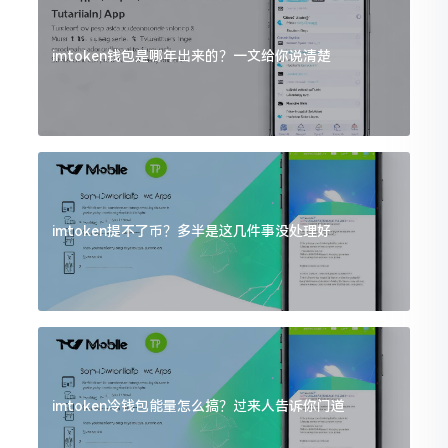
imtoken钱包是哪年出来的？一文给你说清楚
imtoken提不了币？多半是这几件事没处理好
imtoken冷钱包能量怎么搞？过来人告诉你门道