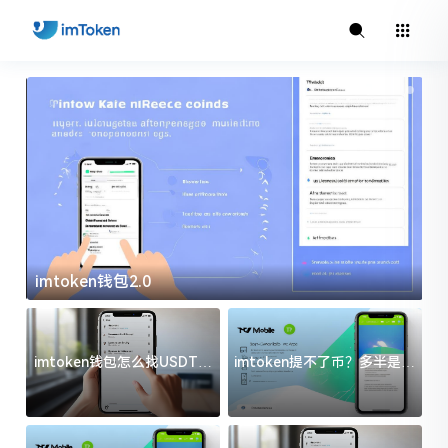
imtoken钱包2.0
i
imtoken钱包怎么找USDT地
imtoken提不了币？多半是这
址？三步搞定不踩坑
几件事没处理好