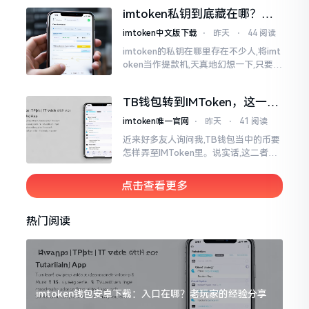
各样,实在是让人头疼不已。有些看起来
imtoken私钥到底藏在哪？别
似乎相似
慌，找对地方才安心
imtoken中文版下载
⋅
昨天
⋅
44 阅读
imtoken的私钥在哪里存在不少人,将imt
oken当作提款机,天真地幻想一下,只要把
密码输入进去了事情就会顺顺利利的。
然而,实际并不如此
TB钱包转到IMToken，这一步
别走错
imtoken唯一官网
⋅
昨天
⋅
41 阅读
近来好多友人询问我,TB钱包当中的币要
怎样弄至IMToken里。说实话,这二者皆
是钱包,并无什么高低贵贱之分,然而在操
作方面的确得细致些。好多人转着转着
点击查看更多
就迷糊了
热门阅读
imtoken钱包安卓下载：入口在哪？老玩家的经验分享