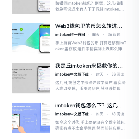
装错假imtoken钱包？别慌，这几招能
救急听说近来有人下了假货imtoken,心
里必然怦怦一跳。这事物看起来如真品
一式,图标、名字皆仿得极像,然而其中全
Web3钱包里的币怎么转进
是陷阱。
imToken？别慌，三步搞定
imtoken唯一官网
⋅
昨天
⋅
36 阅读
手上持有Web3钱包的币,打算迁移到imT
oken里存放,这件事情实际上没那么神秘
莫测。好多人一听闻“跨链”、“转账”就
心生畏惧,担心转错链导致币消失不见
我是丘imtoken来拯救你的钱
包
imtoken中文版下载
⋅
昨天
⋅
38 阅读
这几日,钱包之中那些许数字资产,着实令
人难以安睡。币圈这所在,其涨跌恰似翻
书那般迅速,昨日尚呈飘红之态，今日已
然绿得人心慌慌。众多人手中紧握着一
imtoken钱包怎么下？这几种
堆币
靠谱路子别走歪
imtoken中文版下载
⋅
昨天
⋅
43 阅读
如今这个时代,手上要是没有个数字钱包,
确实有点不太合乎情理,然而前往应用商
店搜索“imtoken”,呈现出来的结果各式