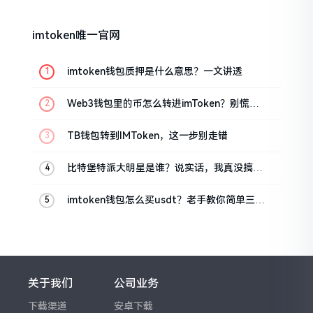
imtoken唯一官网
imtoken钱包质押是什么意思？一文讲透
Web3钱包里的币怎么转进imToken？别慌，
三步搞定
TB钱包转到IMToken，这一步别走错
比特堡特派大明星是谁？说实话，我真没搞明
白
imtoken钱包怎么买usdt？老手教你简单三步
搞定
关于我们
公司业务
下载渠道
安卓下载