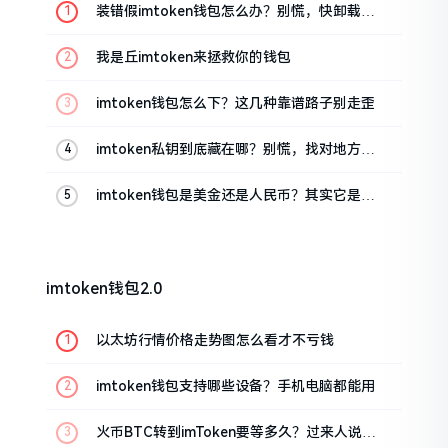
装错假imtoken钱包怎么办？别慌，快卸载，
这几招能救急
我是丘imtoken来拯救你的钱包
imtoken钱包怎么下？这几种靠谱路子别走歪
imtoken私钥到底藏在哪？别慌，找对地方才
安心
imtoken钱包是美金还是人民币？其实它是个
“多面手”
imtoken钱包2.0
以太坊行情价格走势图怎么看才不亏钱
imtoken钱包支持哪些设备？手机电脑都能用
火币BTC转到imToken要等多久？过来人说说