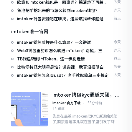
欧意和imtoken钱包是一回事吗？搞清楚了再装钱
昨天
包
鱼池挖矿挖出来的币怎么转到imtoken钱包？
昨天
imtoken钱包资源吧在哪找，这些坑我帮你趟过
前天
imtoken唯一官网
imtoken钱包质押是什么意思？一文讲透
今天
Web3钱包里的币怎么转进imToken？别慌，三步
昨天
搞定
TB钱包转到IMToken，这一步别走错
昨天
比特堡特派大明星是谁？说实话，我真没搞明白
昨天
imtoken钱包怎么买usdt？老手教你简单三步搞定
昨天
imtoken钱包kyc通道关闭，你
的资产咋办？
imtoken官方下载
⋅
53分钟前
⋅
14 阅读
先是在最近,imtoken把KYC通道给关闭
了,紧接着这事儿就在圈子里引发了轩然
大波。一大批人的第一反应是全然懵掉,