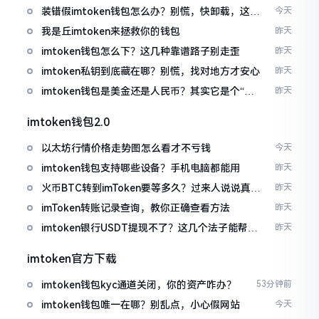
装错假imtoken钱包怎么办？别慌，快卸载，这几
今天
招能救急
我是丘imtoken来拯救你的钱包
昨天
imtoken钱包怎么下？这几种靠谱路子别走歪
昨天
imtoken私钥到底藏在哪？别慌，找对地方才安心
昨天
imtoken钱包是美金还是人民币？其实它是个“多
昨天
面手”
imtoken钱包2.0
以太坊行情价格走势图怎么看才不亏钱
今天
imtoken钱包支持哪些设备？手机电脑都能用
昨天
火币BTC转到imToken要等多久？过来人说说真实
昨天
情况
imToken转账记录查询，教你正确查看方法
昨天
imtoken银行USDT提现不了？这几个法子能帮你
昨天
搞定
imtoken官方下载
imtoken钱包kyc通道关闭，你的资产咋办？
53分钟前
imtoken钱包唯一在哪？别乱点，小心假网站
今天