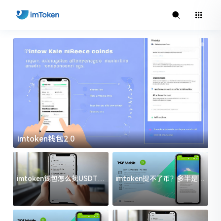
imtoken钱包2.0
i
imtoken钱包怎么找USDT地
imtoken提不了币？多半是这
址？三步搞定不踩坑
几件事没处理好