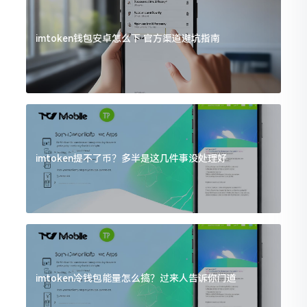
imtoken钱包安卓怎么下 官方渠道避坑指南
imtoken提不了币？多半是这几件事没处理好
imtoken冷钱包能量怎么搞？过来人告诉你门道