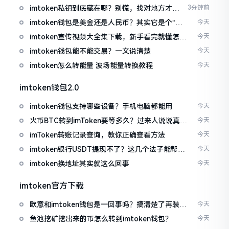
imtoken私钥到底藏在哪？别慌，找对地方才安
3分钟前
心
imtoken钱包是美金还是人民币？其实它是个“多
今天
面手”
imtoken宣传视频大全集下载，新手看完就懂怎么
今天
用
imtoken钱包能不能交易？一文说清楚
今天
imtoken怎么转能量 波场能量转换教程
今天
imtoken钱包2.0
imtoken钱包支持哪些设备？手机电脑都能用
今天
火币BTC转到imToken要等多久？过来人说说真实
今天
情况
imToken转账记录查询，教你正确查看方法
今天
imtoken银行USDT提现不了？这几个法子能帮你
今天
搞定
imtoken换地址其实就这么回事
今天
imtoken官方下载
欧意和imtoken钱包是一回事吗？搞清楚了再装钱
今天
包
鱼池挖矿挖出来的币怎么转到imtoken钱包？
今天