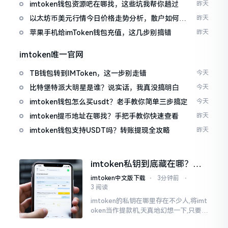
imtoken钱包资源吧在哪找，这些坑我帮你趟过
昨天
以太坊币美元行情今日价格走势分析，散户如何避
昨天
免追涨杀跌被套牢
苹果手机给imToken钱包充值，这几步别搞错
昨天
imtoken唯一官网
TB钱包转到IMToken，这一步别走错
今天
比特堡特派大明星是谁？说实话，我真没搞明白
今天
imtoken钱包怎么买usdt？老手教你简单三步搞定
今天
imtoken提币地址在哪找？手把手教你快速查看
昨天
imtoken钱包支持USDT吗？转账提现全攻略
昨天
imtoken私钥到底藏在哪？别
慌，找对地方才安心
imtoken中文版下载
⋅
3分钟前
⋅
3 阅读
imtoken的私钥在哪里存在不少人,将imt
oken当作提款机,天真地幻想一下,只要把
密码输入进去了事情就会顺顺利利的。