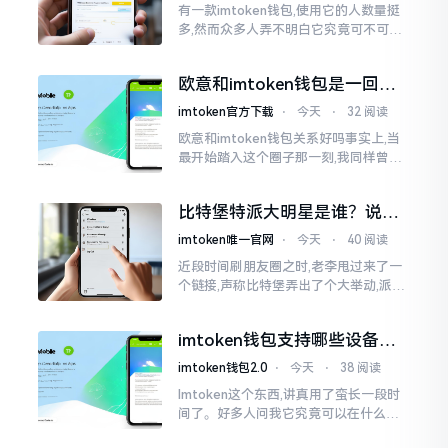
有一款imtoken钱包,使用它的人数量挺
多,然而众多人弄不明白它究竟可不可以
进行交易。说实话,此问题问得很实在。
钱包和交易所原本就是不同的事物,像是
欧意和imtoken钱包是一回事
存钱罐与菜市场那般
吗？搞清楚了再装钱包
imtoken官方下载
⋅
今天
⋅
32 阅读
欧意和imtoken钱包关系好吗事实上,当
最开始踏入这个圈子那一刻,我同样曾因
这两者之名而陷入困惑,觉得好似有着同
一母体渊源所致的关联。而后随着时间
比特堡特派大明星是谁？说实
推移才逐渐明晰
话，我真没搞明白
imtoken唯一官网
⋅
今天
⋅
40 阅读
近段时间刷朋友圈之时,老李甩过来了一
个链接,声称比特堡弄出了个大举动,派遣
了个不知什么样明星前来站台。我点击
进入查看,哎呀不得了,满屏幕都是“重
imtoken钱包支持哪些设备？
磅”、“首发”、“独家”
手机电脑都能用
imtoken钱包2.0
⋅
今天
⋅
38 阅读
Imtoken这个东西,讲真用了蛮长一段时
间了。好多人问我它究竟可以在什么设
备上运行,今天就来谈谈这个事情。从手