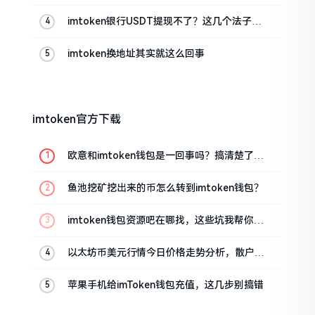
imtoken银行USDT提现不了？这几个法子能
帮你搞定
imtoken换地址其实就这么回事
imtoken官方下载
欧意和imtoken钱包是一回事吗？搞清楚了再
装钱包
鱼池挖矿挖出来的币怎么转到imtoken钱包？
imtoken钱包资源吧在哪找，这些坑我帮你趟
过
以太坊币美元行情今日价格走势分析，散户如
何避免追涨杀跌被套牢
苹果手机给imToken钱包充值，这几步别搞错