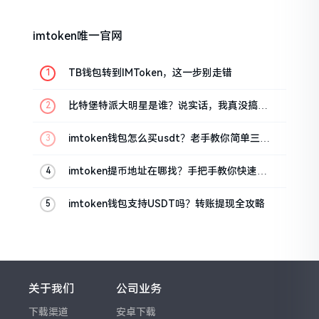
imtoken唯一官网
TB钱包转到IMToken，这一步别走错
比特堡特派大明星是谁？说实话，我真没搞明
白
imtoken钱包怎么买usdt？老手教你简单三步
搞定
imtoken提币地址在哪找？手把手教你快速查
看
imtoken钱包支持USDT吗？转账提现全攻略
关于我们
公司业务
下载渠道
安卓下载