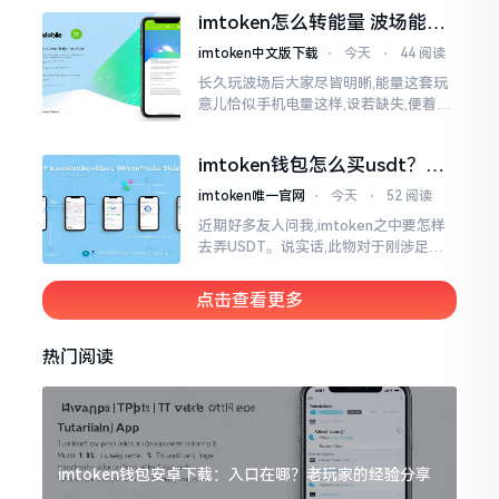
机这一介面来说,iOS系统跟安卓系统都
imtoken怎么转能量 波场能量
给予支持
转换教程
imtoken中文版下载
⋅
今天
⋅
44 阅读
长久玩波场后大家尽皆明晰,能量这套玩
意儿恰似手机电量这样,设若缺失,便着实
关乎任何事项也难以做成。不论旨在实
施与波场相关转账特定TRC-20代币之举
imtoken钱包怎么买usdt？老
手教你简单三步搞定
imtoken唯一官网
⋅
今天
⋅
52 阅读
近期好多友人问我,imtoken之中要怎样
去弄USDT。说实话,此物对于刚涉足币
圈之人而言着实有些让人发懵。USDT是
泰达币,跟美元以1:1挂钩
点击查看更多
热门阅读
imtoken钱包安卓下载：入口在哪？老玩家的经验分享